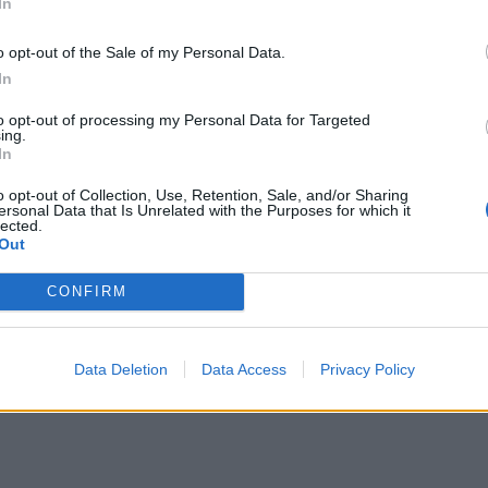
In
o opt-out of the Sale of my Personal Data.
In
to opt-out of processing my Personal Data for Targeted
ing.
χίζουν τη δράση τους οι Κινητές Ομάδες Υγείας (Κ.ΟΜ.Υ)
In
 αρχίζουν τη δράση τους οι Κινητές Ομάδες
Μ.Υ)
o opt-out of Collection, Use, Retention, Sale, and/or Sharing
ersonal Data that Is Unrelated with the Purposes for which it
lected.
Out
CONFIRM
σίλης Σκουλάς για μία μοναδική συναυλία
.2025
Data Deletion
Data Access
Privacy Policy
 Βασίλης Σκουλάς για μία μοναδική συναυλία