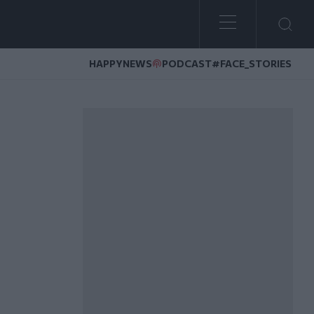
HAPPYNEWS
PODCAST
#FACE_STORIES
ΤΑ σε Μοχό και Λαγγάδα