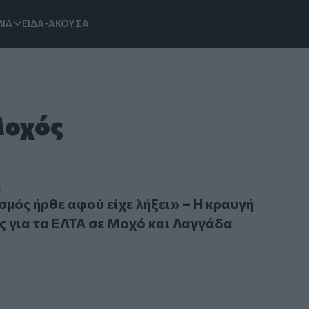
ΙΑ
ΕΙΔΑ-ΑΚΟΥΣΑ
Μοχός
 ήρθε αφού είχε λήξει» – Η κραυγή αγανάκτησης για τα ΕΛ
6
μός ήρθε αφού είχε λήξει» – Η κραυγή
 για τα ΕΛΤΑ σε Μοχό και Λαγγάδα