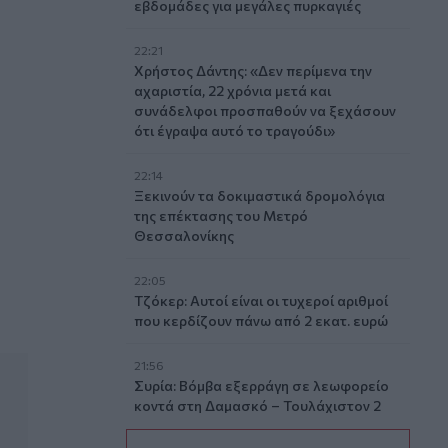
εβδομάδες για μεγάλες πυρκαγιές
22:21
Χρήστος Δάντης: «Δεν περίμενα την
αχαριστία, 22 χρόνια μετά και
συνάδελφοι προσπαθούν να ξεχάσουν
ότι έγραψα αυτό το τραγούδι»
22:14
ντα του Λαζάρου
Ξεκινούν τα δοκιμαστικά δρομολόγια
της επέκτασης του Μετρό
Θεσσαλονίκης
22:05
Τζόκερ: Αυτοί είναι οι τυχεροί αριθμοί
που κερδίζουν πάνω από 2 εκατ. ευρώ
21:56
Συρία: Βόμβα εξερράγη σε λεωφορείο
κοντά στη Δαμασκό – Τουλάχιστον 2
νεκροί και 13 τραυματίες