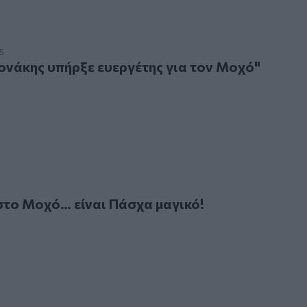
κης υπήρξε ευεργέτης για τον Μοχό"
5
ονάκης υπήρξε ευεργέτης για τον Μοχό"
Μοχό… είναι Πάσχα μαγικό!
το Μοχό… είναι Πάσχα μαγικό!