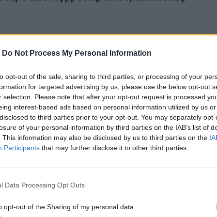
-
Do Not Process My Personal Information
to opt-out of the sale, sharing to third parties, or processing of your per
ράδοση": 1ο Φεστιβάλ Ανάδειξης Πολιτιστικής Κληρονομιάς
.2025
formation for targeted advertising by us, please use the below opt-out s
 Παράδοση": 1ο Φεστιβάλ Ανάδειξης Πολιτιστι
r selection. Please note that after your opt-out request is processed y
ς στον Μοχό
eing interest-based ads based on personal information utilized by us or
disclosed to third parties prior to your opt-out. You may separately opt-
losure of your personal information by third parties on the IAB’s list of
. This information may also be disclosed by us to third parties on the
IA
Participants
that may further disclose it to other third parties.
α με τον Βασίλη Σκουλά στο Μοχό
.2025
l Data Processing Opt Outs
αυλία με τον Βασίλη Σκουλά στο Μοχό
o opt-out of the Sharing of my personal data.