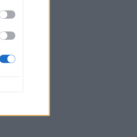
μήκος του ΒΟΑΚ»
20:42
Νορβηγία: Μυστηριώδεις θάνατοι
ταράνδων δημιουργούν ερωτηματικά
20:29
Ιεράπετρα: Χειροπέδες σε 20χρονο
φερόμενο διακινητή για την «καραβιά»
με τους 45 μετανάστες
20:21
Λιμάνι Ηρακλείου: Έμπλεξε ο κάβος
στην προπέλα του πλοίου!
20:15
Γερμανία: Τουλάχιστον 25 τραυματίες,
οι επτά σοβαρά, από σύγκρουση δύο
τραμ - Δείτε βίντεο
20:06