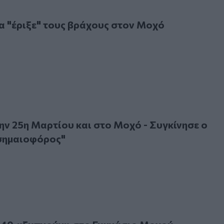
έριξε" τους βράχους στον Μοχό
α "έριξε" τους βράχους στον Μοχό
25η Μαρτίου και στο Μοχό - Συγκίνησε ο 94χρονος "σημαιο
ην 25η Μαρτίου και στο Μοχό - Συγκίνησε ο
σημαιοφόρος"
 «ξυπνούν» στο Γυμνάσιο Μοχού