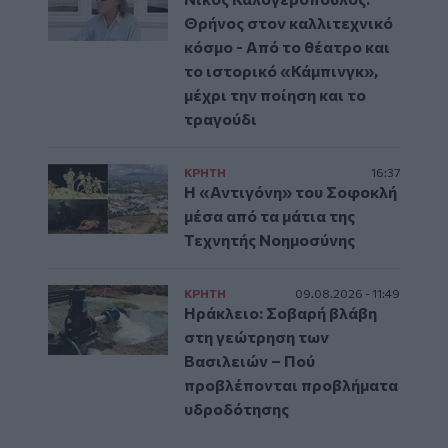
Θρήνος στον καλλιτεχνικό
κόσμο - Από το θέατρο και
το ιστορικό «Κάμπινγκ»,
μέχρι την ποίηση και το
τραγούδι
ΚΡΗΤΗ
16:37
Η «Αντιγόνη» του Σοφοκλή
μέσα από τα μάτια της
Τεχνητής Νοημοσύνης
ΚΡΗΤΗ
09.08.2026 - 11:49
Ηράκλειο: Σοβαρή βλάβη
στη γεώτρηση των
Βασιλειών – Πού
προβλέπονται προβλήματα
υδροδότησης