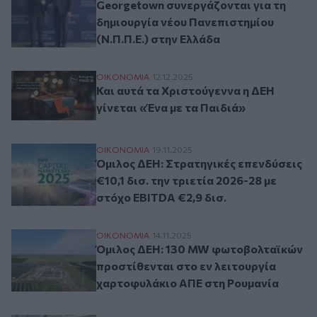
Georgetown συνεργάζονται για τη
δημιουργία νέου Πανεπιστημίου
(Ν.Π.Π.Ε.) στην Ελλάδα
Και αυτά τα Χριστούγεννα η ΔΕΗ γίνεται 
ΟΙΚΟΝΟΜΙΑ
12.12.2025
Και αυτά τα Χριστούγεννα η ΔΕΗ
γίνεται «Ένα με τα Παιδιά»
Όμιλος ΔΕΗ: Στρατηγικές επενδύσεις €10,1
ΟΙΚΟΝΟΜΙΑ
19.11.2025
Όμιλος ΔΕΗ: Στρατηγικές επενδύσεις
€10,1 δισ. την τριετία 2026-28 με
στόχο EBITDA €2,9 δισ.
Όμιλος ΔΕΗ: 130 MW φωτοβολταϊκών προσ
ΟΙΚΟΝΟΜΙΑ
14.11.2025
Όμιλος ΔΕΗ: 130 MW φωτοβολταϊκών
προστίθενται στο εν λειτουργία
χαρτοφυλάκιο ΑΠΕ στη Ρουμανία