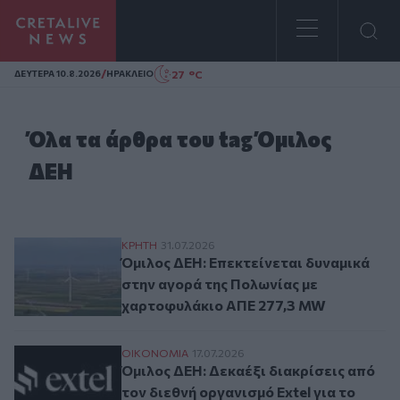
Homepage
/
27 °C
ΔΕΥΤΕΡΑ 10.8.2026
ΗΡΑΚΛΕΙΟ
Όλα τα άρθρα του tag Όμιλος
ΔΕΗ
Όμιλος ΔΕΗ: Επεκτείνεται δυναμικά στη
ΚΡΗΤΗ
31.07.2026
Όμιλος ΔΕΗ: Επεκτείνεται δυναμικά
στην αγορά της Πολωνίας με
χαρτοφυλάκιο ΑΠΕ 277,3 MW
Όμιλος ΔΕΗ: Δεκαέξι διακρίσεις από τον δ
ΟΙΚΟΝΟΜΙΑ
17.07.2026
Όμιλος ΔΕΗ: Δεκαέξι διακρίσεις από
τον διεθνή οργανισμό Extel για το