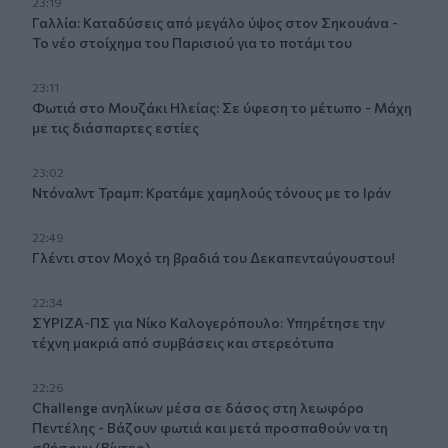
23:19
Γαλλία: Καταδύσεις από μεγάλο ύψος στον Σηκουάνα -
Το νέο στοίχημα του Παρισιού για το ποτάμι του
23:11
Φωτιά στο Μουζάκι Ηλείας: Σε ύφεση το μέτωπο - Μάχη
με τις διάσπαρτες εστίες
23:02
Ντόναλντ Τραμπ: Κρατάμε χαμηλούς τόνους με το Ιράν
22:49
Γλέντι στον Μοχό τη βραδιά του Δεκαπενταύγουστου!
22:34
ΣΥΡΙΖΑ-ΠΣ για Νίκο Καλογερόπουλο: Υπηρέτησε την
τέχνη μακριά από συμβάσεις και στερεότυπα
22:26
Challenge ανηλίκων μέσα σε δάσος στη λεωφόρο
Πεντέλης - Βάζουν φωτιά και μετά προσπαθούν να τη
σβήσουν (Βίντεο)