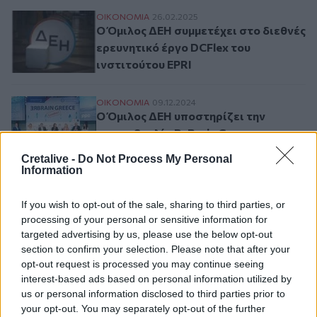
Ο Όμιλος ΔΕΗ συμμετέχει στο διεθνές ερε
ΟΙΚΟΝΟΜΙΑ
26.02.2025
Ο Όμιλος ΔΕΗ συμμετέχει στο διεθνές
ερευνητικό έργο DCFlex του
ινστιτούτου EPRI
Ο Όμιλος ΔΕΗ υποστηρίζει την πρωτοβουλ
ΟΙΚΟΝΟΜΙΑ
09.12.2024
Ο Όμιλος ΔΕΗ υποστηρίζει την
πρωτοβουλία ReBrain Greece
Cretalive -
Do Not Process My Personal
Information
Ροή ειδήσεων
Δημοφιλή
If you wish to opt-out of the sale, sharing to third parties, or
processing of your personal or sensitive information for
targeted advertising by us, please use the below opt-out
06:11
section to confirm your selection. Please note that after your
Οι 5 viral συμβουλές για παγωμένο καφέ που κάνουν τη
opt-out request is processed you may continue seeing
διαφορά - Πέντε κόλπα που θα απογειώσουν τον
interest-based ads based on personal information utilized by
παγωμένο καφέ σας
us or personal information disclosed to third parties prior to
your opt-out. You may separately opt-out of the further