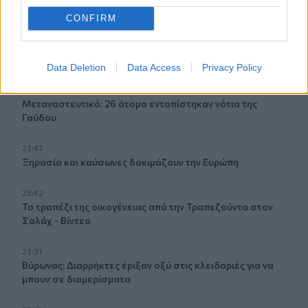
οι ενοχλήσεις
CONFIRM
00:03
Υεμένη: Οι Χούθι ανέλαβαν την ευθύνη για τα πλήγματα
στη Σαουδική Αραβία
Data Deletion
Data Access
Privacy Policy
23:55
Μεταναστευτικό: 26 άτομα εντοπίστηκαν νότια της
Γαύδου
23:47
Ξηρασία και καύσωνες δοκιμάζουν την Ευρώπη
23:42
Το τραπέζι της οικογένειας από την Τραπεζούντα στον
Σαλάχ - Βίντεο
23:31
Βύρωνας: Διαρρήκτες έριξαν οξύ στις κλειδαριές για να
μπουν σε διαμερίσματα