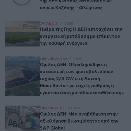
της ΔΕΗ για τους κατοίκους των
νομών Κοζάνης – Φλώρινας
Ημέρα της Γης: Η ΔΕΗ επιταχύνει την ενε
ΕΛΛAΔΑ
21.04.2026
Ημέρα της Γης: Η ΔΕΗ επιταχύνει την
ενεργειακή μετάβαση με επίκεντρο
την καθαρή ενέργεια
Όμιλος ΔΕΗ: Ολοκληρώθηκε η κατασκευή 
ΟΙΚΟΝΟΜΙΑ
06.04.2026
Όμιλος ΔΕΗ: Ολοκληρώθηκε η
κατασκευή των φωτοβολταϊκών
ισχύος 2,13 GW στη Δυτική
Μακεδονία - με ταχείς ρυθμούς η
εγκατάσταση μονάδων αποθήκευσης
Όμιλος ΔΕΗ: Νέα αναβάθμιση στην αξιολό
ΟΙΚΟΝΟΜΙΑ
18.03.2026
Όμιλος ΔΕΗ: Νέα αναβάθμιση στην
αξιολόγηση βιωσιμότητας από την
S&P Global