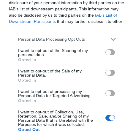
05:05
disclosure of your personal information by third parties on the
Ούτε ξύδι ούτε μαγειρική σόδα: Το προϊόν του μπάνιου
IAB’s list of downstream participants. This information may
που θα σας βοηθήσει να διώξετε τα μυρμήγκια
also be disclosed by us to third parties on the
IAB’s List of
Downstream Participants
that may further disclose it to other
04:43
third parties.
Ο αέρας στα σακουλάκια με τα τσιπς δεν είναι αέρας
Personal Data Processing Opt Outs
03:17
I want to opt-out of the Sharing of my
Οι ειδικοί συμφωνούν: «Ο καλύτερος τρόπος για να
personal data.
κρατήσετε τους αρουραίους μακριά από τον κήπο σας
Opted In
είναι αυτά τα τρία φυτά»
I want to opt-out of the Sale of my
Personal Data.
02:09
Opted In
Αδύναμα χέρια και θολή όραση: Πώς η τεχνολογία μπορεί
να επηρεάσει τη φυσική κατάσταση
I want to opt-out of processing my
Personal Data for Targeted Advertising.
Opted In
01:19
Δέκα φράσεις για να χωρίσεις χωρίς κακίες και δράματα
I want to opt-out of Collection, Use,
Retention, Sale, and/or Sharing of my
Personal Data that Is Unrelated with the
00:14
Purposes for which it was collected.
Κράμπες: Τι τις προκαλεί και τι να κάνουμε όταν αρχίσουν
Opted Out