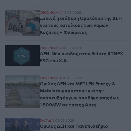
Ξεκινά η διάθεση Ομολόγου της ΔΕΗ για 
ΟΙΚΟΝΟΜΙΑ
12.03.2026
Ξεκινά η διάθεση Ομολόγου της ΔΕΗ
για τους κατοίκους των νομών
Κοζάνης – Φλώρινας
ΔΕΗ: Νέα άνοδος στον δείκτη ATHEX ESG 
ΟΙΚΟΝΟΜΙΑ
06.03.2026
ΔΕΗ: Νέα άνοδος στον δείκτη ATHEX
ESG του Χ.Α.
Όμιλος ΔΕΗ και METLEN Energy & Metals
ΟΙΚΟΝΟΜΙΑ
05.03.2026
Όμιλος ΔΕΗ και METLEN Energy &
Metals συμπράττουν για την
ανάπτυξη έργων αποθήκευσης έως
1.500MW σε τρεις χώρες
Όμιλος ΔΕΗ και Πανεπιστήμιο Georgetown
ΕΛΛAΔΑ
02.03.2026
Όμιλος ΔΕΗ και Πανεπιστήμιο