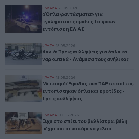
«Όπλα φαντάσματα» για εγκληματικές ομ
ΕΛΛAΔΑ
25.05.2026
«Όπλα φαντάσματα» για
εγκληματικές ομάδες Τούρκων
εντόπισε η ΕΛ.ΑΣ
Χανιά: Τρεις συλλήψεις για όπλα και ναρκ
ΚΡΗΤΗ
15.05.2026
Χανιά: Τρεις συλλήψεις για όπλα και
ναρκωτικά - Ανάμεσα τους ανήλικος
Μεσσαρά: Έφοδος των ΤΑΕ σε σπίτια, εντο
ΚΡΗΤΗ
15.05.2026
Μεσσαρά: Έφοδος των ΤΑΕ σε σπίτια,
εντοπίστηκαν όπλα και κροτίδες -
Τρεις συλλήψεις
Είχε στο σπίτι του βαλλίστρα, βέλη μέχρι
ΕΛΛAΔΑ
09.05.2026
Είχε στο σπίτι του βαλλίστρα, βέλη
μέχρι και πτυσσόμενο γκλοπ