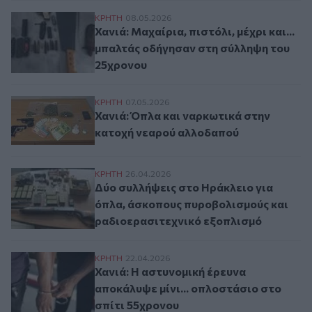
Χανιά: Μαχαίρια, πιστόλι, μέχρι και... μ
ΚΡΗΤΗ
08.05.2026
Χανιά: Μαχαίρια, πιστόλι, μέχρι και...
μπαλτάς οδήγησαν στη σύλληψη του
25χρονου
Χανιά: Όπλα και ναρκωτικά στην κατοχή
ΚΡΗΤΗ
07.05.2026
Χανιά: Όπλα και ναρκωτικά στην
κατοχή νεαρού αλλοδαπού
Δύο συλλήψεις στο Ηράκλειο για όπλα, 
ΚΡΗΤΗ
26.04.2026
Δύο συλλήψεις στο Ηράκλειο για
όπλα, άσκοπους πυροβολισμούς και
ραδιοερασιτεχνικό εξοπλισμό
Χανιά: Η αστυνομική έρευνα αποκάλυψε μί
ΚΡΗΤΗ
22.04.2026
Χανιά: Η αστυνομική έρευνα
αποκάλυψε μίνι... οπλοστάσιο στο
σπίτι 55χρονου