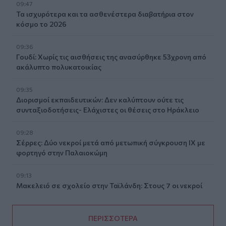
09:47
Τα ισχυρότερα και τα ασθενέστερα διαβατήρια στον
κόσμο το 2026
09:36
Γουδί: Χωρίς τις αισθήσεις της ανασύρθηκε 53χρονη από
ακάλυπτο πολυκατοικίας
09:35
Διορισμοί εκπαιδευτικών: Δεν καλύπτουν ούτε τις
συνταξιοδοτήσεις- Ελάχιστες οι θέσεις στο Ηράκλειο
09:28
Σέρρες: Δύο νεκροί μετά από μετωπική σύγκρουση ΙΧ με
φορτηγό στην Παλαιοκώμη
09:13
Μακελειό σε σχολείο στην Ταϊλάνδη: Στους 7 οι νεκροί
ΠΕΡΙΣΣΟΤΕΡΑ