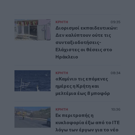
ΚΡΗΤΗ
09:35
Διορισμοί εκπαιδευτικών:
Δεν καλύπτουν ούτε τις
συνταξιοδοτήσεις-
Ελάχιστες οι θέσεις στο
Ηράκλειο
ΚΡΗΤΗ
08:34
«Καμίνι» τις επόμενες
ημέρες η Κρήτη και
μελτέμια έως 8 μποφόρ
ΚΡΗΤΗ
10:36
Εκ περιτροπής η
κυκλοφορία έξω από το ΙΤΕ
λόγω των έργων για το νέο