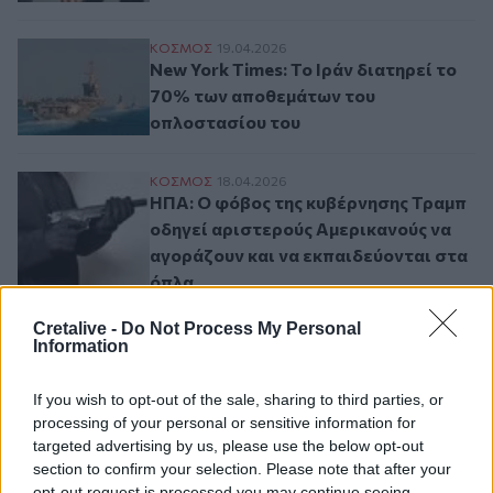
New York Times: Το Ιράν διατηρεί το 70
ΚΟΣΜΟΣ
19.04.2026
New York Times: Το Ιράν διατηρεί το
70% των αποθεμάτων του
οπλοστασίου του
ΗΠΑ: Ο φόβος της κυβέρνησης Τραμπ οδηγ
ΚΟΣΜΟΣ
18.04.2026
ΗΠΑ: Ο φόβος της κυβέρνησης Τραμπ
οδηγεί αριστερούς Αμερικανούς να
αγοράζουν και να εκπαιδεύονται στα
όπλα
Cretalive -
Do Not Process My Personal
Information
Σελιδοποίηση
Current page
1
Προηγούμενη σελίδα
Next page
If you wish to opt-out of the sale, sharing to third parties, or
processing of your personal or sensitive information for
targeted advertising by us, please use the below opt-out
section to confirm your selection. Please note that after your
opt-out request is processed you may continue seeing