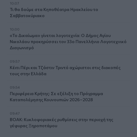
10:07
Τι θα δούμε στα Κηποθέατρα Ηρακλείου το
Σαββατοκύριακο
10:00
«Το Δικαίωμα» γίνεται λογοτεχνία: Ο Δήμος Αγίου
Νικολάου προκηρύσσει τον 33ο Πανελλήνιο Λογοτεχνικό
Διαγωνισμό
09:57
Κέιτι Πέρι και Τζάστιν Τριντό αχώριστοι στις διακοπές
τους στην Ελλάδα
09:54
Περιφέρεια Κρήτης: Σε εξέλιξη το Πρόγραμμα
Καταπολέμησης Κουνουπιών 2026–2028
09:47
ΒΟΑΚ: Κυκλοφοριακές ρυθμίσεις στην περιοχή της
γέφυρας Ξηροποτάμου