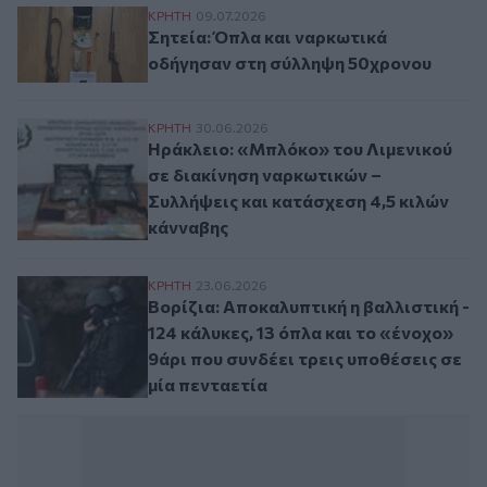
Σητεία: Όπλα και ναρκωτικά οδήγησαν σ
ΚΡΗΤΗ
09.07.2026
Σητεία: Όπλα και ναρκωτικά
οδήγησαν στη σύλληψη 50χρονου
Ηράκλειο: «Μπλόκο» του Λιμενικού σε δι
ΚΡΗΤΗ
30.06.2026
Ηράκλειο: «Μπλόκο» του Λιμενικού
σε διακίνηση ναρκωτικών –
Συλλήψεις και κατάσχεση 4,5 κιλών
κάνναβης
Βορίζια: Αποκαλυπτική η βαλλιστική - 124
ΚΡΗΤΗ
23.06.2026
Βορίζια: Αποκαλυπτική η βαλλιστική -
124 κάλυκες, 13 όπλα και το «ένοχο»
9άρι που συνδέει τρεις υποθέσεις σε
μία πενταετία