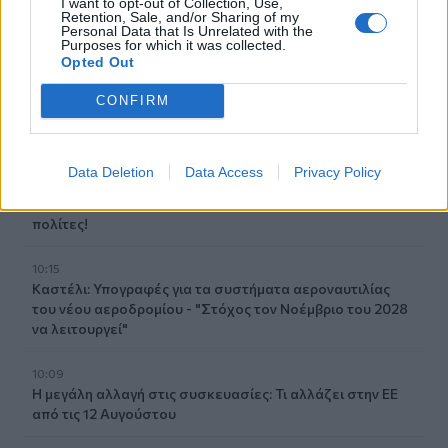
I want to opt-out of Collection, Use,
Retention, Sale, and/or Sharing of my
Personal Data that Is Unrelated with the
10:36
Purposes for which it was collected.
Εκ περιτροπής η κυκλοφορία έξω από το ΙΤΕ λόγω των
Opted Out
έργων για το νέο πεζοδρόμιο (video)
CONFIRM
10:26
Στα Χανιά ο Κυριάκος Μητσοτάκης
Data Deletion
Data Access
Privacy Policy
10:17
Προσοχή! Ο ΕΦΚΑ… δαγκώνει τους ανυποψίαστους
πολίτες!
10:15
Καστέλι: Υπογραφές για τα συστήματα αεροναυτιλίας
του νέου αεροδρομίου - "Στόχος τον Νοέμβριο του 2028
να λειτουργεί"
10:09
Η μεγάλη αλλαγή στις συσκευασίες: Τι αλλάζει στην ΕΕ
από τις 12 Αυγούστου