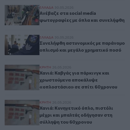
Ανέβαζε στα social media φωτογραφίες με
ΕΛΛAΔΑ
30.05.2026
Ανέβαζε στα social media
φωτογραφίες με όπλα και συνελήφθη
Συνελήφθη αστυνομικός με παράνομο οπλ
ΕΛΛAΔΑ
30.05.2026
Συνελήφθη αστυνομικός με παράνομο
οπλισμό και μεγάλο χρηματικό ποσό
Χανιά: Καβγάς για πάρκινγκ και χρωστού
ΚΡΗΤΗ
26.05.2026
Χανιά: Καβγάς για πάρκινγκ και
χρωστούμενα αποκάλυψε
«οπλοστάσιο» σε σπίτι 60χρονου
Χανιά: Κυνηγετικό όπλο, πιστόλι μέχρι κ
ΚΡΗΤΗ
26.05.2026
Χανιά: Κυνηγετικό όπλο, πιστόλι
μέχρι και μπαλτάς οδήγησαν στη
σύλληψη του 60χρονου