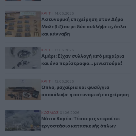
Αστυνομική επιχείρηση στον Δήμο Μαλεβι
ΚΡΗΤΗ
14.06.2026
Αστυνομική επιχείρηση στον Δήμο
Μαλεβιζίου με δύο συλλήψεις, όπλα
και κάνναβη
Αμάρι: Είχαν συλλογή από μαχαίρια και έν
ΚΡΗΤΗ
13.06.2026
Αμάρι: Είχαν συλλογή από μαχαίρια
και ένα περίστροφο... μινιατούρα!
Όπλα, μαχαίρια και φυσίγγια αποκάλυψε 
ΚΡΗΤΗ
13.06.2026
Όπλα, μαχαίρια και φυσίγγια
αποκάλυψε η αστυνομική επιχείρηση
Νότια Κορέα: Τέσσερις νεκροί σε εργοστ
ΚΟΣΜΟΣ
01.06.2026
Νότια Κορέα: Τέσσερις νεκροί σε
εργοστάσιο κατασκευής όπλων