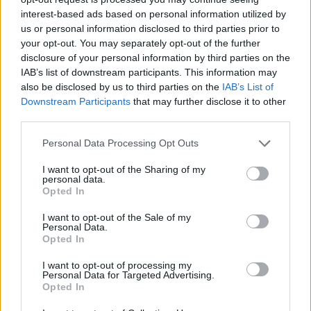
Ροή ειδήσεων
Δημοφιλή
interest-based ads based on personal information utilized by
us or personal information disclosed to third parties prior to
your opt-out. You may separately opt-out of the further
11:11
disclosure of your personal information by third parties on the
Έλεγχοι με drones και MyCoast σε πάνω από 300
IAB’s list of downstream participants. This information may
παραλίες
also be disclosed by us to third parties on the
IAB’s List of
Downstream Participants
that may further disclose it to other
10:57
third parties.
Τροχαίο στις Σέρρες: «Διαλύθηκαν» τα αυτοκίνητα από
τη μετωπική σύγκρουση
Personal Data Processing Opt Outs
I want to opt-out of the Sharing of my
10:46
personal data.
Ξεπέρασαν τις 4.000 τα κρούσματα Εμπολα στο Κονγκό
Opted In
10:39
I want to opt-out of the Sale of my
Personal Data.
Ευτύχιος Σαρτζετάκης: Οι πυρκαγιές έχουν τεράστιο
Opted In
οικονομικό κόστος
I want to opt-out of processing my
Personal Data for Targeted Advertising.
10:38
Opted In
Εξιχνιάστηκαν δύο εμπρησμοί στο Ρέθυμνο - Δικογραφία
σε βάρος δύο ανδρών