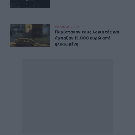
Καστοριά: Νέα τηλεφωνική απάτη με λεία 15.000 ευρώ
ΕΛΛAΔΑ
22:24
Παρίσταναν τους λογιστές και άρπ
Παρίσταναν τους λογιστές και
άρπαξαν 15.000 ευρώ από
ηλικιωμένη