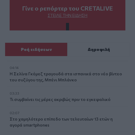
Γίνε ο ρεπόρτερ του CRETALIVE
ΣΤΕΊΛΕ ΤΗΝ ΕΊΔΗΣΗ
Ροή ειδήσεων
Δημοφιλή
04:14
Η Σελίνα Γκόμεζ τραγουδά στα ισπανικά στο νέο βίντεο
του συζύγου της, Μπένι Μπλάνκο
03:33
Τι συμβαίνει τις μέρες ακριβώς πριν το εγκεφαλικό
02:07
Στο χαμηλότερο επίπεδο των τελευταίων 13 ετών η
αγορά smartphones