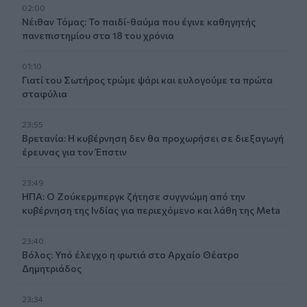
02:00
Νέιθαν Τόμας: Το παιδί-θαύμα που έγινε καθηγητής
πανεπιστημίου στα 18 του χρόνια
01:10
Γιατί του Σωτήρος τρώμε ψάρι και ευλογούμε τα πρώτα
σταφύλια
23:55
Βρετανία: Η κυβέρνηση δεν θα προχωρήσει σε διεξαγωγή
έρευνας για τον Έπστιν
23:49
ΗΠΑ: Ο Ζούκερμπεργκ ζήτησε συγγνώμη από την
κυβέρνηση της Ινδίας για περιεχόμενο και λάθη της Meta
23:40
Βόλος: Υπό έλεγχο η φωτιά στο Αρχαίο Θέατρο
Δημητριάδος
23:34