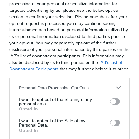
το σπίτι σας απέναντι στις πυρκαγιές
processing of your personal or sensitive information for
targeted advertising by us, please use the below opt-out
22:55
section to confirm your selection. Please note that after your
Ανησυχία στην Τεχεράνη: Ο πρόεδρος του Ιράν δηλώνει
opt-out request is processed you may continue seeing
ότι η επαφή με τον Χαμενεΐ είναι δύσκολη
interest-based ads based on personal information utilized by
us or personal information disclosed to third parties prior to
22:49
your opt-out. You may separately opt-out of the further
Φωτιά στα Αϊβαλιώτικα Βόλου
disclosure of your personal information by third parties on the
IAB’s list of downstream participants. This information may
also be disclosed by us to third parties on the
IAB’s List of
22:43
Συνελήφθη οπλισμένος άνδρας κοντά σε γήπεδο γκολφ
Downstream Participants
that may further disclose it to other
του Τραμπ στην Καλιφόρνια
third parties.
Personal Data Processing Opt Outs
22:37
Κόλπος του Άντεν: Πλήγμα των Χούθι σε τάνκερ της
I want to opt-out of the Sharing of my
Σαουδικής Αραβίας
personal data.
Opted In
22:30
I want to opt-out of the Sale of my
Αδειοδωρόσημο Αυγούστου 2026: Πότε καταβάλλεται
Personal Data.
στους οικοδόμους
Opted In