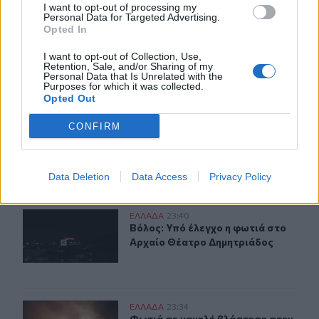
22:24
I want to opt-out of processing my
Personal Data for Targeted Advertising.
Παρίσταναν τους λογιστές και άρπαξαν 15.000 ευρώ από
Opted In
ηλικιωμένη
I want to opt-out of Collection, Use,
Retention, Sale, and/or Sharing of my
Personal Data that Is Unrelated with the
ΠΕΡΙΣΣΟΤΕΡΑ
Purposes for which it was collected.
Opted Out
CONFIRM
ΣΧΕΤΙΚA AΡΘΡΑ
Data Deletion
Data Access
Privacy Policy
Βόλος: Υπό έλεγχο η φωτιά στο Αρχαίο Θέατρο Δημητρ
ΕΛΛAΔΑ
23:40
Βόλος: Υπό έλεγχο η φωτιά στο Αρ
Βόλος: Υπό έλεγχο η φωτιά στο
Αρχαίο Θέατρο Δημητριάδος
Φωτιά σε χαμηλή βλάστηση στην Κάρπαθο
ΕΛΛAΔΑ
23:34
Φωτιά σε χαμηλή βλάστηση στην