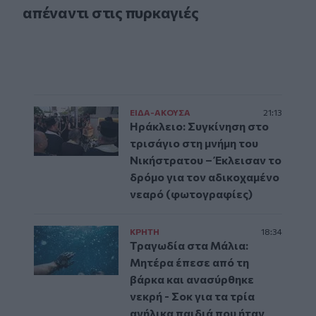
απέναντι στις πυρκαγιές
ΕΙΔΑ-ΑΚΟΥΣΑ
21:13
Ηράκλειο: Συγκίνηση στο
τρισάγιο στη μνήμη του
Νικήστρατου – Έκλεισαν το
δρόμο για τον αδικοχαμένο
νεαρό (φωτογραφίες)
ΚΡΗΤΗ
18:34
Τραγωδία στα Μάλια:
Μητέρα έπεσε από τη
βάρκα και ανασύρθηκε
νεκρή - Σοκ για τα τρία
ανήλικα παιδιά που ήταν