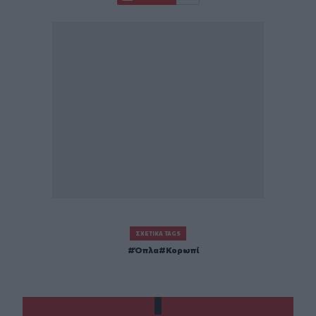
ΣΧΕΤΙΚΆ TAGS
Όπλα
Κορωπί