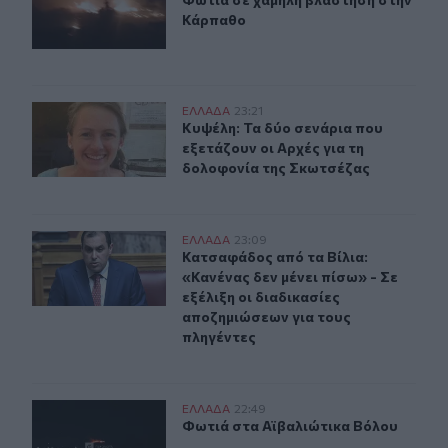
Φωτιά σε χαμηλή βλάστηση στην Κ
Κάρπαθο
Κυψέλη: Τα δύο σενάρια που εξετάζουν οι Αρχές για τη
ΕΛΛAΔΑ
23:21
Κυψέλη: Τα δύο σενάρια που εξετάζ
Κυψέλη: Τα δύο σενάρια που
εξετάζουν οι Αρχές για τη
δολοφονία της Σκωτσέζας
Kατσαφάδος: «Το μήνυμα είναι ένα και απλό. Κανένας δ
ΕΛΛAΔΑ
23:09
Κατσαφάδος από τα Βίλια: «Κανένας 
Κατσαφάδος από τα Βίλια:
«Κανένας δεν μένει πίσω» - Σε
εξέλιξη οι διαδικασίες
αποζημιώσεων για τους
πληγέντες
Φωτιά στα Αϊβαλιώτικα Βόλου
ΕΛΛAΔΑ
22:49
Φωτιά στα Αϊβαλιώτικα Βόλου
Φωτιά στα Αϊβαλιώτικα Βόλου