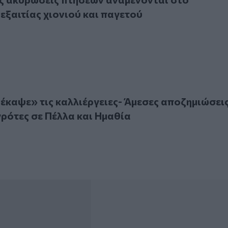
εξαιτίας χιονιού και παγετού
ψε» τις καλλιέργειες- Άμεσες αποζημιώσεις ζητούν οι αγρότ
έκαψε» τις καλλιέργειες- Άμεσες αποζημιώσει
γρότες σε Πέλλα και Ημαθία