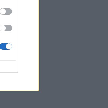
19:59
Μαρούσι: Συνελήφθη 35χρονος με 106
συσκευασίες χασίς σε προαύλιο χώρο
σχολείου
19:55
Πάτρα: Θρήνος για μωράκι μόλις 8
ημερών – Νοσηλευόταν στη ΜΕΘ
Νεογνών
19:45
Καταβλήθηκαν 33.579.900 εκατ. ευρώ
για την αγορά λιπασμάτων
19:42
Καλοκαίρι 2026: Η Ευρώπη στις φλόγες
- 5 εκατ. στρέμματα στάχτη, από την
Πορτογαλία έως την Κρήτη (Βίντεο)
19:18
ΗΠΑ: Εφετείο απαγόρευσε να