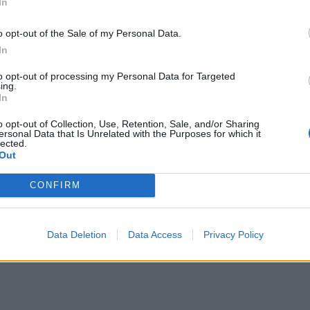
In
o opt-out of the Sale of my Personal Data.
In
to opt-out of processing my Personal Data for Targeted
ing.
ιλανδίας λιώνει και αντικαθίσταται με βλάστηση
024
In
 Γροιλανδίας λιώνει και αντικαθίσταται με
o opt-out of Collection, Use, Retention, Sale, and/or Sharing
ersonal Data that Is Unrelated with the Purposes for which it
lected.
Out
CONFIRM
 Γη σε παγάκι πριν από 700 εκατομμύρια χρόνια;
2024
Data Deletion
Data Access
Privacy Policy
ε τη Γη σε παγάκι πριν από 700 εκατομμύρια