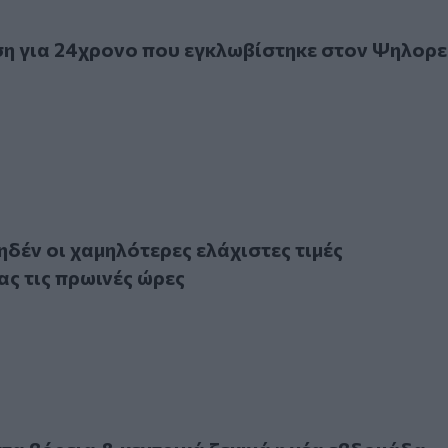
ια 24χρονο που εγκλωβίστηκε στον Ψηλορείτη
η για 24χρονο που εγκλωβίστηκε στον Ψηλορε
 οι χαμηλότερες ελάχιστες τιμές θερμοκρασίας τις πρωινές
ηδέν οι χαμηλότερες ελάχιστες τιμές
ς τις πρωινές ώρες
βόρεια & κεντρικά ξεκινά η νέα εβδομάδα