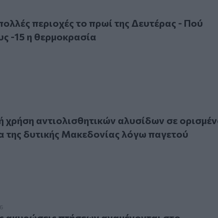
ές περιοχές το πρωί της Δευτέρας - Πού "έπεσε" στους -15
πολλές περιοχές το πρωί της Δευτέρας - Πού
υς -15 η θερμοκρασία
ήση αντιολισθητικών αλυσίδων σε ορισμένα οδικά δίκτυα τ
 χρήση αντιολισθητικών αλυσίδων σε ορισμέ
α της δυτικής Μακεδονίας λόγω παγετού
υρώσεις πτήσεων αναμένονται στο Άμστερνταμ εξαιτίας χιο
26
ς ακυρώσεις πτήσεων αναμένονται στο