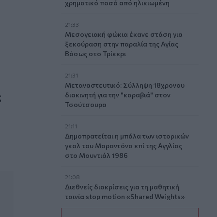
χρηματικό ποσό από ηλικιωμένη
21:33
Μεσογειακή φώκια έκανε στάση για
ξεκούραση στην παραλία της Αγίας
Βάσως στο Τρίκερι
21:31
Μεταναστευτικό: Σύλληψη 18χρονου
ες σε Πέλλα και Ημαθία
ς
διακινητή για την "καραβιά" στον
Τσούτσουρα
21:11
Δημοπρατείται η μπάλα των ιστορικών
γκολ του Μαραντόνα επί της Αγγλίας
στο Μουντιάλ 1986
21:08
Διεθνείς διακρίσεις για τη μαθητική
ταινία stop motion «Shared Weights»
του 8ου Γυμνασίου Ηρακλείου