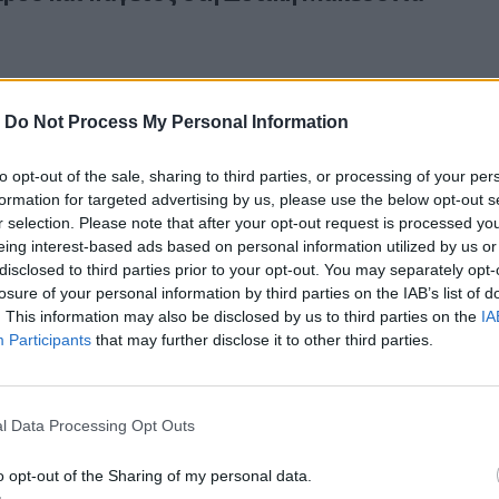
-
Do Not Process My Personal Information
to opt-out of the sale, sharing to third parties, or processing of your per
τώσεις και παγετός στις κεντρικές και ανατολικές πολιτείε
25
formation for targeted advertising by us, please use the below opt-out s
νοπτώσεις και παγετός στις κεντρικές και
r selection. Please note that after your opt-out request is processed y
πολιτείες των ΗΠΑ
eing interest-based ads based on personal information utilized by us or
disclosed to third parties prior to your opt-out. You may separately opt-
losure of your personal information by third parties on the IAB’s list of
. This information may also be disclosed by us to third parties on the
IA
Participants
that may further disclose it to other third parties.
ες και παγετός στις κεντρικές και ανατολικές πολιτείες
5
l Data Processing Opt Outs
ύελλες και παγετός στις κεντρικές και ανατολι
o opt-out of the Sharing of my personal data.