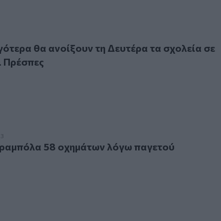
ρα θα ανοίξουν τη Δευτέρα τα σχολεία σε Φλώρινα και Πρέ
ότερα θα ανοίξουν τη Δευτέρα τα σχολεία σε
ι Πρέσπες
μπόλα 58 οχημάτων λόγω παγετού
23
αραμπόλα 58 οχημάτων λόγω παγετού