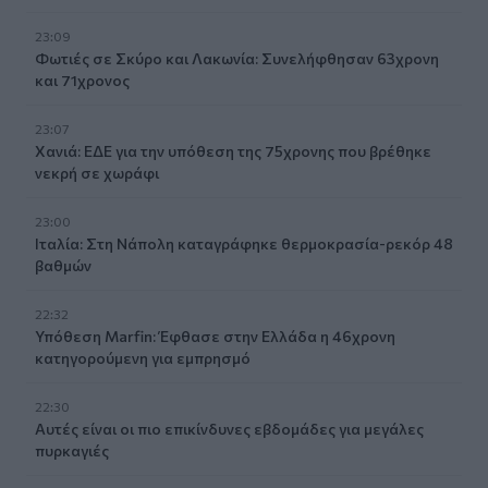
23:09
Φωτιές σε Σκύρο και Λακωνία: Συνελήφθησαν 63χρονη
και 71χρονος
23:07
Χανιά: ΕΔΕ για την υπόθεση της 75χρονης που βρέθηκε
νεκρή σε χωράφι
23:00
Ιταλία: Στη Νάπολη καταγράφηκε θερμοκρασία-ρεκόρ 48
βαθμών
22:32
Υπόθεση Marfin: Έφθασε στην Ελλάδα η 46χρονη
κατηγορούμενη για εμπρησμό
22:30
Αυτές είναι οι πιο επικίνδυνες εβδομάδες για μεγάλες
πυρκαγιές