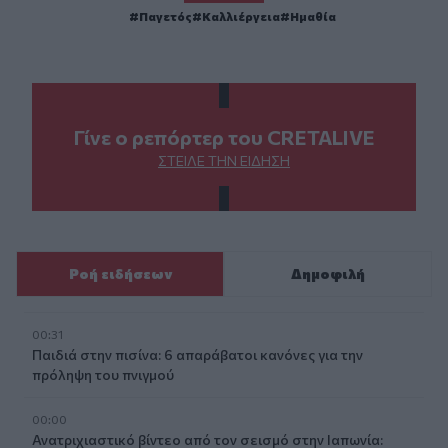
Παγετός
Καλλιέργεια
Ημαθία
Γίνε ο ρεπόρτερ του CRETALIVE
ΣΤΕΊΛΕ ΤΗΝ ΕΊΔΗΣΗ
Ροή ειδήσεων
Δημοφιλή
00:31
Παιδιά στην πισίνα: 6 απαράβατοι κανόνες για την
πρόληψη του πνιγμού
00:00
Ανατριχιαστικό βίντεο από τον σεισμό στην Ιαπωνία: