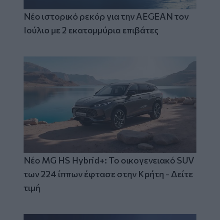
Νέο ιστορικό ρεκόρ για την AEGEAN τον
Ιούλιο με 2 εκατομμύρια επιβάτες
Νέο MG HS Hybrid+: Το οικογενειακό SUV
των 224 ίππων έφτασε στην Κρήτη - Δείτε
τιμή