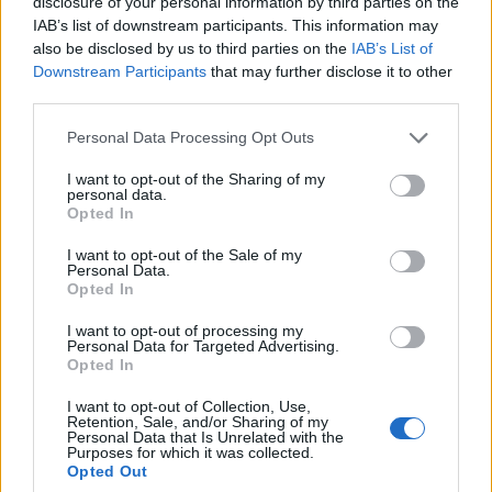
disclosure of your personal information by third parties on the
IAB’s list of downstream participants. This information may
also be disclosed by us to third parties on the
IAB’s List of
ΚΡΗΤΗ
23:07
Downstream Participants
that may further disclose it to other
third parties.
Χανιά: ΕΔΕ για την υπόθεση της
Personal Data Processing Opt Outs
75χρονης που βρέθηκε νεκρή σε
χωράφι
I want to opt-out of the Sharing of my
personal data.
Opted In
I want to opt-out of the Sale of my
Personal Data.
Opted In
I want to opt-out of processing my
ΚΡΗΤΗ
20:49
Personal Data for Targeted Advertising.
Στην Κρήτη ο υπ. Υποδομών
Opted In
Χρίστος Δήμας:
I want to opt-out of Collection, Use,
«Προχωρούν τα έργα σε
Retention, Sale, and/or Sharing of my
όλο το μήκος του ΒΟΑΚ»
Personal Data that Is Unrelated with the
Purposes for which it was collected.
Opted Out