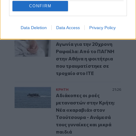
ΚΡΗΤΗ
19:23
CONFIRM
Ρέθυμνο: 19 κτίρια
κρίθηκαν «κόκκινα» μετά
τις φονικές πυρκαγιές
Data Deletion
Data Access
Privacy Policy
ΚΡΗΤΗ
18:32
Αγωνία για την 20χρονη
Ραφαέλα: Από το ΠΑΓΝΗ
στην Αθήνα η φοιτήτρια
που τραυματίστηκε σε
τροχαίο στο ΙΤΕ
ΚΡΗΤΗ
21:26
Αδιάκοπες οι ροές
μεταναστών στην Κρήτη:
Νέα «καραβιά» στον
Τσούτσουρα - Ανάμεσά
τους γυναίκες και μικρά
παιδιά