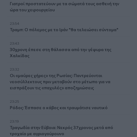
Γιατροί προστατεύουν με τα σώματά τους ασθενή την
ώρα του χειρουργείου
23:54
Τραμπ: Ο πόλεμος με το Ιράν "θα τελειώσει σύντομα"
23:43
30χρονη έπεσε στη θάλασσα από την γέφυρα της
Χαλκίδας
23:32
Οι «μαύρες χήρες» της Ρωσίας: Παντρεύονται
νεοσύλλεκτους πριν μεταβούν στο μέτωπο για να
εισπράξουν τις «παχυλές» αποζημιώσεις
23:25
Ρόδος: Έσπασε ο κάβος και τραυμάτισε ναυτικό
23:19
Τραγωδία στην Εύβοια: Νεκρός 37χρονος μετά από
τροχαίο με αγριογούρουνο