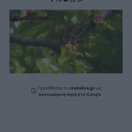
Facebook
Twitter
Messenger
Whatsapp
Viber
Προσθέστε το
cretalive.gr
ως
προτιμώμενη πηγή στο Google