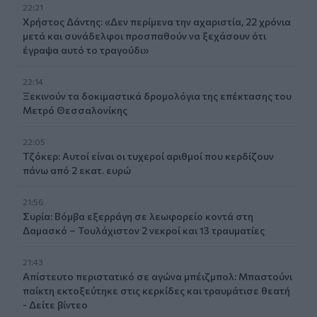
22:21
Χρήστος Δάντης: «Δεν περίμενα την αχαριστία, 22 χρόνια
μετά και συνάδελφοι προσπαθούν να ξεχάσουν ότι
έγραψα αυτό το τραγούδι»
22:14
Ξεκινούν τα δοκιμαστικά δρομολόγια της επέκτασης του
Μετρό Θεσσαλονίκης
22:05
Τζόκερ: Αυτοί είναι οι τυχεροί αριθμοί που κερδίζουν
πάνω από 2 εκατ. ευρώ
21:56
Συρία: Βόμβα εξερράγη σε λεωφορείο κοντά στη
Δαμασκό – Τουλάχιστον 2 νεκροί και 13 τραυματίες
21:43
Απίστευτο περιστατικό σε αγώνα μπέιζμπολ: Μπαστούνι
παίκτη εκτοξεύτηκε στις κερκίδες και τραυμάτισε θεατή
- Δείτε βίντεο