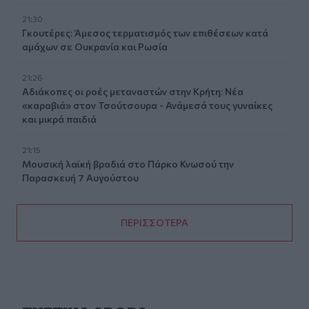
21:30
Γκουτέρες: Άμεσος τερματισμός των επιθέσεων κατά
αμάχων σε Ουκρανία και Ρωσία
21:26
Αδιάκοπες οι ροές μεταναστών στην Κρήτη: Νέα
«καραβιά» στον Τσούτσουρα - Ανάμεσά τους γυναίκες
και μικρά παιδιά
21:15
Μουσική λαϊκή βραδιά στο Πάρκο Κνωσού την
Παρασκευή 7 Αυγούστου
ΠΕΡΙΣΣΟΤΕΡΑ