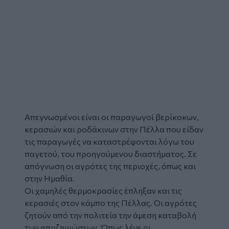
Απεγνωσμένοι είναι οι παραγωγοί βερίκοκων,
κερασιών και ροδάκινων στην
Πέλλα
που είδαν
τις παραγωγές να καταστρέφονται λόγω του
παγετού, του προηγούμενου διαστήματος. Σε
απόγνωση οι αγρότες της περιοχές, όπως και
στην
Ημαθία
.
Οι χαμηλές θερμοκρασίες έπληξαν και τις
κερασιές στον κάμπο της Πέλλας. Οι αγρότες
ζητούν από την πολιτεία την άμεση καταβολή
των αποζημιώσεων. Όπως λένε οι