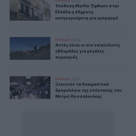
Υπόθεση Marfin: Έφθασε στην Ελλάδα η 46χρονη κατηγ
ΕΛΛAΔΑ
22:32
Υπόθεση Marfin: Έφθασε στην Ελλά
Υπόθεση Marfin: Έφθασε στην
Ελλάδα η 46χρονη
κατηγορούμενη για εμπρησμό
Αυτές είναι οι πιο επικίνδυνες εβδομάδες για μεγάλες π
ΕΛΛAΔΑ
22:30
Αυτές είναι οι πιο επικίνδυνες εβδ
Αυτές είναι οι πιο επικίνδυνες
εβδομάδες για μεγάλες
πυρκαγιές
Ξεκινούν τα δοκιμαστικά δρομολόγια της επέκτασης τ
ΕΛΛAΔΑ
22:14
Ξεκινούν τα δοκιμαστικά δρομολόγ
Ξεκινούν τα δοκιμαστικά
δρομολόγια της επέκτασης του
Μετρό Θεσσαλονίκης