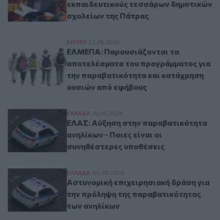
εκπαιδευτικούς τεσσάρων δημοτικών
σχολείων της Πάτρας
ΕΛΜΕΠΑ: Παρουσιάζονται τα αποτελέσμα
ΚΡΗΤΗ
22.05.2024
ΕΛΜΕΠΑ: Παρουσιάζονται τα
αποτελέσματα του προγράμματος για
την παραβατικότητα και κατάχρηση
ουσιών από εφήβους
ΕΛΑΣ: Αύξηση στην παραβατικότητα ανηλί
ΕΛΛAΔΑ
15.05.2024
ΕΛΑΣ: Αύξηση στην παραβατικότητα
ανηλίκων - Ποιες είναι οι
συνηθέστερες υποθέσεις
Αστυνομική επιχειρησιακή δράση για την
ΕΛΛAΔΑ
06.05.2024
Αστυνομική επιχειρησιακή δράση για
την πρόληψη της παραβατικότητας
των ανηλίκων