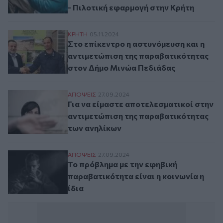
- Πιλοτική εφαρμογή στην Κρήτη
Στο επίκεντρο η αστυνόμευση και η αντι
ΚΡΗΤΗ
05.11.2024
Στο επίκεντρο η αστυνόμευση και η
αντιμετώπιση της παραβατικότητας
στον Δήμο Μινώα Πεδιάδας
Για να είμαστε αποτελεσματικοί στην αντ
ΑΠΟΨΕΙΣ
27.09.2024
Για να είμαστε αποτελεσματικοί στην
αντιμετώπιση της παραβατικότητας
των ανηλίκων
Το πρόβλημα με την εφηβική παραβατικότητ
ΑΠΟΨΕΙΣ
27.09.2024
Το πρόβλημα με την εφηβική
παραβατικότητα είναι η κοινωνία η
ίδια