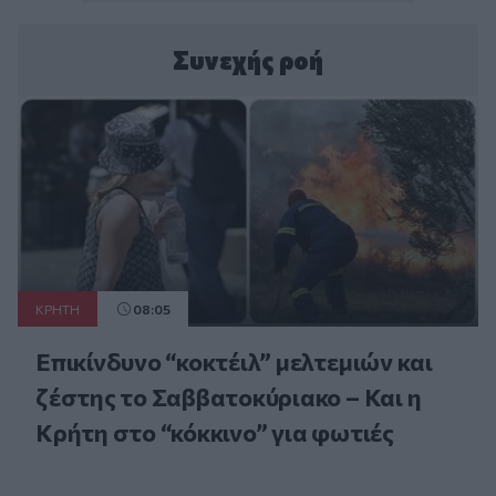
Συνεχής ροή
ΚΡΗΤΗ
08:05
Επικίνδυνο “κοκτέιλ” μελτεμιών και
ζέστης το Σαββατοκύριακο – Και η
Κρήτη στο “κόκκινο” για φωτιές