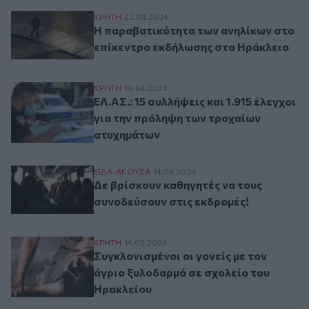
Η παραβατικότητα των ανηλίκων στο επί
ΚΡΗΤΗ
22.04.2024
Η παραβατικότητα των ανηλίκων στο
επίκεντρο εκδήλωσης στο Ηράκλειο
ΕΛ.ΑΣ.: 15 συλλήψεις και 1.915 έλεγχοι 
ΚΡΗΤΗ
19.04.2024
ΕΛ.ΑΣ.: 15 συλλήψεις και 1.915 έλεγχοι
για την πρόληψη των τροχαίων
ατυχημάτων
Δε βρίσκουν καθηγητές να τους συνοδεύσ
ΕΙΔΑ-ΑΚΟΥΣΑ
14.04.2024
Δε βρίσκουν καθηγητές να τους
συνοδεύσουν στις εκδρομές!
Συγκλονισμένοι οι γονείς με τον άγριο ξ
ΚΡΗΤΗ
14.03.2024
Συγκλονισμένοι οι γονείς με τον
άγριο ξυλοδαρμό σε σχολείο του
Ηρακλείου