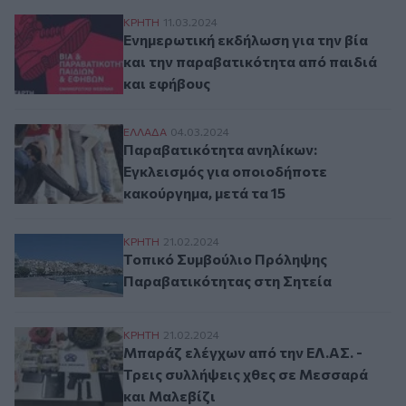
Ενημερωτική εκδήλωση για την βία και τη
ΚΡΗΤΗ
11.03.2024
Ενημερωτική εκδήλωση για την βία
και την παραβατικότητα από παιδιά
και εφήβους
Παραβατικότητα ανηλίκων: Εγκλεισμός γι
ΕΛΛAΔΑ
04.03.2024
Παραβατικότητα ανηλίκων:
Εγκλεισμός για οποιοδήποτε
κακούργημα, μετά τα 15
Τοπικό Συμβούλιο Πρόληψης Παραβατικό
ΚΡΗΤΗ
21.02.2024
Τοπικό Συμβούλιο Πρόληψης
Παραβατικότητας στη Σητεία
Μπαράζ ελέγχων από την ΕΛ.ΑΣ. - Τρεις 
ΚΡΗΤΗ
21.02.2024
Μπαράζ ελέγχων από την ΕΛ.ΑΣ. -
Τρεις συλλήψεις χθες σε Μεσσαρά
και Μαλεβίζι