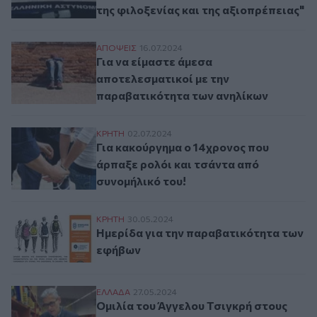
της φιλοξενίας και της αξιοπρέπειας"
Για να είμαστε άμεσα αποτελεσματικοί με
ΑΠΟΨΕΙΣ
16.07.2024
Για να είμαστε άμεσα
αποτελεσματικοί με την
παραβατικότητα των ανηλίκων
Για κακούργημα ο 14χρονος που άρπαξε ρ
ΚΡΗΤΗ
02.07.2024
Για κακούργημα ο 14χρονος που
άρπαξε ρολόι και τσάντα από
συνομήλικό του!
Ημερίδα για την παραβατικότητα των εφ
ΚΡΗΤΗ
30.05.2024
Ημερίδα για την παραβατικότητα των
εφήβων
Ομιλία του Άγγελου Τσιγκρή στους εκπαι
ΕΛΛAΔΑ
27.05.2024
Ομιλία του Άγγελου Τσιγκρή στους