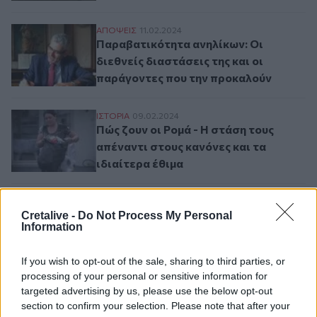
Παραβατικότητα ανηλίκων: Οι διεθνείς δι
ΑΠΟΨΕΙΣ
11.02.2024
Παραβατικότητα ανηλίκων: Οι
διεθνείς διαστάσεις της και οι
παράγοντες που την προκαλούν
Πώς ζουν οι Ρομά - Η στάση τους απέναντι
ΙΣΤΟΡΙΑ
09.02.2024
Πώς ζουν οι Ρομά - Η στάση τους
απέναντι στους κανόνες και τα
ιδιαίτερα έθιμα
Ανήλικη παραβατικότητα: Αυξημένη επιφυλ
ΕΛΛAΔΑ
27.01.2024
Ανήλικη παραβατικότητα: Αυξημένη
Cretalive -
Do Not Process My Personal
Information
επιφυλακή στις δομές φιλοξενίας
ζητά με επιστολή το υπ.
If you wish to opt-out of the sale, sharing to third parties, or
Μετανάστευσης και Ασύλου
processing of your personal or sensitive information for
targeted advertising by us, please use the below opt-out
section to confirm your selection. Please note that after your