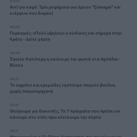
07:00
Αντί για καφέ: Τρία ροφήματα για άμεσο "ξύπνημα" και
ενέργεια που διαρκεί
06:55
Πυρκαγιές: «Πολύ υψηλός» ο κίνδυνος και σήμερα στην
Κρήτη - Δείτε χάρτη
06:44
Σητεία: Καλύτερη η εικόνα με την φωτιά στα Αχλάδια -
Βίντεο
06:21
Το αφράτο και κρεμώδες νηστίσιμο παγωτό βανίλια,
χωρίς παγωτομηχανή
05:41
Φεύγουμε για διακοπές; Τα 7 πράγματα που πρέπει να
κάνουμε στο σπίτι πριν κλείσουμε την πόρτα
04:11
Μαγειρεμένο ρύζι: Πόσο διατηρείται στο ψυγείο και τα