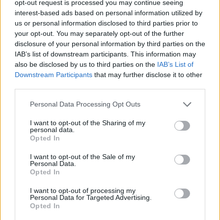
opt-out request is processed you may continue seeing
Σελιδοποίηση
Current page
2
Προηγούμενη σελίδα
Next page
interest-based ads based on personal information utilized by
us or personal information disclosed to third parties prior to
your opt-out. You may separately opt-out of the further
disclosure of your personal information by third parties on the
IAB’s list of downstream participants. This information may
also be disclosed by us to third parties on the
IAB’s List of
Ροή ειδήσεων
Δημοφιλή
Downstream Participants
that may further disclose it to other
third parties.
08:33
Personal Data Processing Opt Outs
Μαύρη Θάλασσα: Η εμπορική ναυτιλία στην πρώτη
γραμμή ενός ακήρυχτου πολέμου
I want to opt-out of the Sharing of my
personal data.
Opted In
08:26
5G παντού, 6G στον ορίζοντα: Πού βρίσκεται η Ελλάδα
I want to opt-out of the Sale of my
στη μεγάλη τεχνολογική μετάβαση
Personal Data.
Opted In
08:18
Ειδικό Χωροταξικό για τον Τουρισμό: Οι νέοι κανόνες
I want to opt-out of processing my
Personal Data for Targeted Advertising.
Opted In
08:12