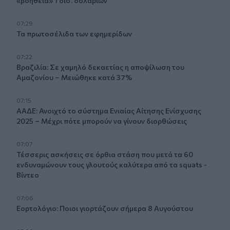
«βοήθεια» 1 δισ. δολαρίων
07:29
Τα πρωτοσέλιδα των εφημερίδων
07:22
Βραζιλία: Σε χαμηλό δεκαετίας η αποψίλωση του
Αμαζονίου – Μειώθηκε κατά 37%
07:15
ΑΑΔΕ: Ανοιχτό το σύστημα Ενιαίας Αίτησης Ενίσχυσης
2025 – Μέχρι πότε μπορούν να γίνουν διορθώσεις
07:07
Τέσσερις ασκήσεις σε όρθια στάση που μετά τα 60
ενδυναμώνουν τους γλουτούς καλύτερα από τα squats -
Βίντεο
07:06
Εορτολόγιο: Ποιοι γιορτάζουν σήμερα 8 Αυγούστου