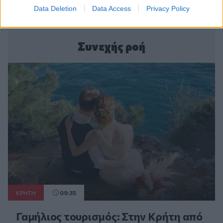
Data Deletion
Data Access
Privacy Policy
Συνεχής ροή
ΚΡΗΤΗ
09:35
Γαμήλιος τουρισμός: Στην Κρήτη από