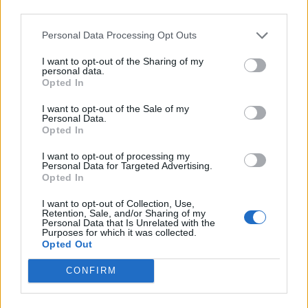
third parties.
08:51
Χανιά: Συνελήφθη 24χρονος μετά από καταγγελία ότι
Personal Data Processing Opt Outs
κλείδωσε την 17χρονη πρώην του σε σπίτι
I want to opt-out of the Sharing of my
personal data.
Opted In
ΠΕΡΙΣΣΟΤΕΡΑ
I want to opt-out of the Sale of my
Personal Data.
Opted In
I want to opt-out of processing my
Personal Data for Targeted Advertising.
Opted In
I want to opt-out of Collection, Use,
Retention, Sale, and/or Sharing of my
Personal Data that Is Unrelated with the
Purposes for which it was collected.
Opted Out
CONFIRM