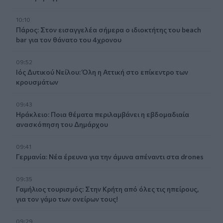
10:10
Πάρος: Στον εισαγγελέα σήμερα ο ιδιοκτήτης του beach
bar για τον θάνατο του 4χρονου
09:52
Ιός Δυτικού Νείλου: Όλη η Αττική στο επίκεντρο των
κρουσμάτων
09:43
Ηράκλειο: Ποια θέματα περιλαμβάνει η εβδομαδιαία
ανασκόπηση του Δημάρχου
09:41
Γερμανία: Νέα έρευνα για την άμυνα απέναντι στα drones
09:35
Γαμήλιος τουρισμός: Στην Κρήτη από όλες τις ηπείρους,
για τον γάμο των ονείρων τους!
09:29