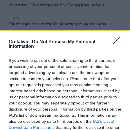
Κασσάνοι: Όλα έτοιμα για την Γιορτή Κρεμμυδιού
09:24
Επιστρέφει το Φεστιβάλ Μουσικής Δωματίου Χανίων
09:19
Cretalive -
Do Not Process My Personal
Πειραιάς: Κορυφώνεται η έξοδος του Αυγούστου
Information
09:12
If you wish to opt-out of the sale, sharing to third parties, or
Μέριλιν Μονρόε: 64 χρόνια από τη μέρα που πέρασε
processing of your personal or sensitive information for
στον μύθο - "Θα ήθελα να είχα γεννηθεί στην Ελλάδα"
targeted advertising by us, please use the below opt-out
section to confirm your selection. Please note that after your
09:05
opt-out request is processed you may continue seeing
Κομμάτι πύραυλου που προσέκρουσε στη Σελήνη γίνεται
interest-based ads based on personal information utilized by
χρυσή ευκαιρία μελέτης για ειδικούς επιστήμονες
us or personal information disclosed to third parties prior to
your opt-out. You may separately opt-out of the further
08:58
disclosure of your personal information by third parties on the
Προς εκτύπωση το πολλαπλό βιβλίο - «Σύγχρονο
IAB’s list of downstream participants. This information may
εκπαιδευτικό υλικό, τόσο σε έντυπη όσο και σε
also be disclosed by us to third parties on the
IAB’s List of
ηλεκτρονική μορφή»
Downstream Participants
that may further disclose it to other