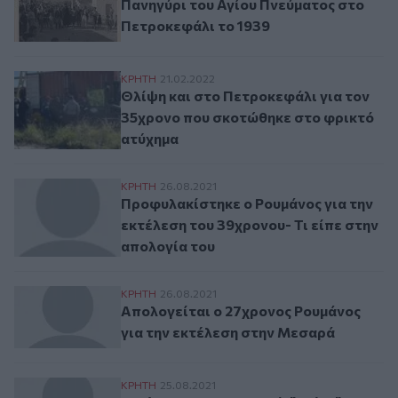
Πανηγύρι του Αγίου Πνεύματος στο
Πετροκεφάλι το 1939
Θλίψη και στο Πετροκεφάλι για τον 35χρ
ΚΡΗΤΗ
21.02.2022
Θλίψη και στο Πετροκεφάλι για τον
35χρονο που σκοτώθηκε στο φρικτό
ατύχημα
Προφυλακίστηκε ο Ρουμάνος για την εκτέλ
ΚΡΗΤΗ
26.08.2021
Προφυλακίστηκε ο Ρουμάνος για την
εκτέλεση του 39χρονου- Τι είπε στην
απολογία του
Απολογείται ο 27χρονος Ρουμάνος για τη
ΚΡΗΤΗ
26.08.2021
Απολογείται ο 27χρονος Ρουμάνος
για την εκτέλεση στην Μεσαρά
Εκτέλεση στην Μεσαρά: "Καίνε" οι ισχυρι
ΚΡΗΤΗ
25.08.2021