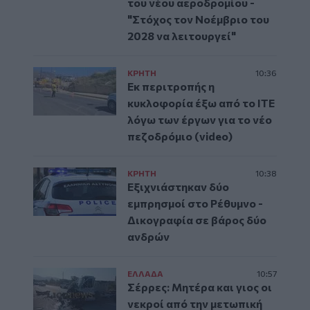
του νέου αεροδρομίου -
"Στόχος τον Νοέμβριο του
2028 να λειτουργεί"
ΚΡΗΤΗ
10:36
Εκ περιτροπής η
κυκλοφορία έξω από το ΙΤΕ
λόγω των έργων για το νέο
πεζοδρόμιο (video)
ΚΡΗΤΗ
10:38
Εξιχνιάστηκαν δύο
εμπρησμοί στο Ρέθυμνο -
Δικογραφία σε βάρος δύο
ανδρών
ΕΛΛAΔΑ
10:57
Σέρρες: Μητέρα και γιος οι
νεκροί από την μετωπική