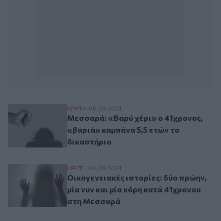
Μεσσαρά: «Βαρύ χέρι» ο 41χρονος, «βαρι
ΚΡΗΤΗ
06.09.2024
Μεσσαρά: «Βαρύ χέρι» ο 41χρονος,
«βαριά» καμπάνα 5,5 ετών το
δικαστήριο
Οικογενειακές ιστορίες: δύο πρώην, μία 
ΚΡΗΤΗ
06.09.2024
Οικογενειακές ιστορίες: δύο πρώην,
μία νυν και μία κόρη κατά 41χρονου
στη Μεσσαρά