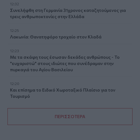
12:32
Συνελήφθη στη Γερμανία 31χρονος καταζητούμενος για
τρεις ανθρωποκτονίες στην Ελλάδα
12:25
Λακωνία: Θανατηφόρο τροχαίο στον Κλαδά
12:23
Με τα σκάφη τους έσωσαν δεκάδες ανθρώπους - Το
"ευχαριστώ" στους ιδιώτες που συνέδραμαν στην
πυρκαγιά του Αγίου Βασιλείου
12:20
Και επίσημα το Ειδικό Χωροταξικό Πλαίσιο για τον
Τουρισμό
ΠΕΡΙΣΣΟΤΕΡΑ