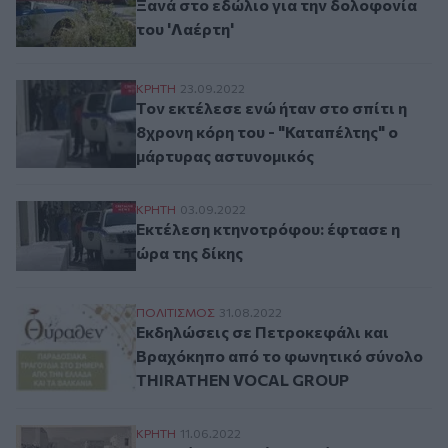
Ξανά στο εδώλιο για την δολοφονία
του 'Λαέρτη'
Τον εκτέλεσε ενώ ήταν στο σπίτι η 8χρον
ΚΡΗΤΗ
23.09.2022
Τον εκτέλεσε ενώ ήταν στο σπίτι η
8χρονη κόρη του - "Καταπέλτης" ο
μάρτυρας αστυνομικός
Εκτέλεση κτηνοτρόφου: έφτασε η ώρα της
ΚΡΗΤΗ
03.09.2022
Εκτέλεση κτηνοτρόφου: έφτασε η
ώρα της δίκης
Εκδηλώσεις σε Πετροκεφάλι και Βραχό
ΠΟΛΙΤΙΣΜΟΣ
31.08.2022
Εκδηλώσεις σε Πετροκεφάλι και
Βραχόκηπο από το φωνητικό σύνολο
THIRATHEN VOCAL GROUP
Πανηγύρι του Αγίου Πνεύματος στο Πετρ
ΚΡΗΤΗ
11.06.2022