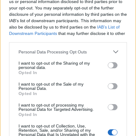
us or personal information disclosed to third parties prior to
ξεναγήσεις στην έκθεση του Αλέξανδρου Ψυχούλη
your opt-out. You may separately opt-out of the further
disclosure of your personal information by third parties on the
13:41
IAB’s list of downstream participants. This information may
Βρετανία: Επεισόδια σε διαδήλωση κατά των
also be disclosed by us to third parties on the
IAB’s List of
μεταναστών
Downstream Participants
that may further disclose it to other
third parties.
13:35
Ηράκλειο: Οι παραστάσεις στα Κηποθέατρα τη Δευτέρα
Personal Data Processing Opt Outs
10/8
I want to opt-out of the Sharing of my
personal data.
13:30
Opted In
Νέο πρόστιμο $567 εκατ. στη Meta για βλάβες στην
ψυχική υγεία των παιδιών
I want to opt-out of the Sale of my
Personal Data.
Opted In
13:28
"Μπλόκο" στις διακοπές ηλεκτροδότησης στον Πλατανιά
I want to opt-out of processing my
μέσα στην τουριστική περίοδο
Personal Data for Targeted Advertising.
Opted In
13:22
I want to opt-out of Collection, Use,
Συνελήφθη πρώην κυβερνήτης στο Μεξικό για την
Retention, Sale, and/or Sharing of my
εξαφάνιση 43 φοιτητών πριν από 12 χρόνια
Personal Data that Is Unrelated with the