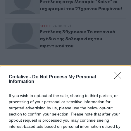
Εκτέλεση στην Μεσαρά: "Καίνε" οι
ισχυρισμοί του 27χρονου Ρουμάνου!
Εκτέλεση 39χρονου: Το σατανικό σχέδιο 
ΚΡΗΤΗ
24.08.2021
Εκτέλεση 39χρονου: Το σατανικό
σχέδιο της δολοφονίας του
αφεντικού του
Σελιδοποίηση
Current page
1
Προηγούμενη σελίδα
Next page
Cretalive -
Do Not Process My Personal
Information
If you wish to opt-out of the sale, sharing to third parties, or
processing of your personal or sensitive information for
Ροή ειδήσεων
Δημοφιλή
targeted advertising by us, please use the below opt-out
section to confirm your selection. Please note that after your
opt-out request is processed you may continue seeing
13:46
interest-based ads based on personal information utilized by
Δημοτική Πινακοθήκη Χανίων: Συνεχίζονται οι δωρεάν