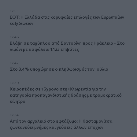
12:53
ΕΟΤ: Η Ελλάδα στις κορυφαίες επιλογές των Ευρωπαίων
ταξιδιωτών
12:46
Βλάβη σε ταχύπλοο από Σαντορίνη προς Ηράκλειο - Στο
λιμάνι με ασφάλεια 1.123 επιβάτες
12:42
Στο 3,4% υποχώρησε ο πληθωρισμός τον Ιούλιο
12:39
Xειροπέδες σε 16χρονο στη Φλωρεντία για την
κατηγορία προπαγανδιστικής δράσης με τρομοκρατικό
κίνητρο
12:34
Από τον αργαλειό στο εφτάζυμο: Η Κασταμονίτσα
ζωντανεύει μνήμες και γεύσεις άλλων εποχών