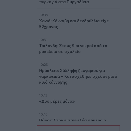
πυρκαγιά στα Πυργαδίκια
10:39
Χανιά: Κάνναβη και δενδρύλλια είχε
52χρονος
10:31
Ταϊλάνδη: Στους 9 οι νεκροί από το
μακελειό σε σχολείο
10:23
Ηράκλειο: Σύλληψη ζευγαριού για
ναρκωτικά – Κατασχέθηκε σχεδόν μισό
κιλό κάνναβης
10:13
«Δύο μέρες μόνο»
10:10
Πάρος: Στον εισαγγελέα σήμερα ο
ιδιοκτήτης του beach bar για τον θάνατο