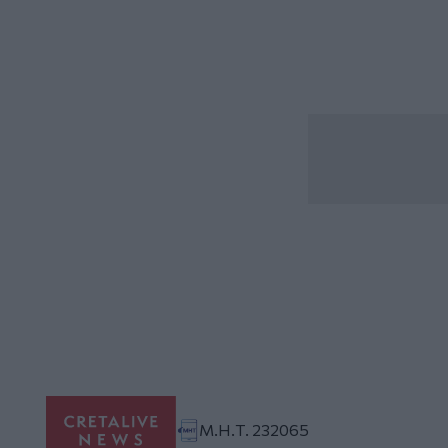
Μ.Η.Τ. 232065