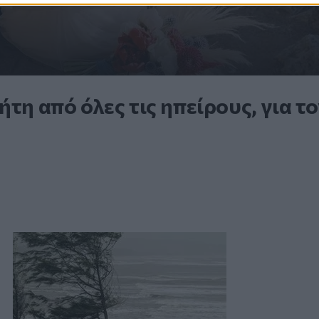
τη από όλες τις ηπείρους, για το