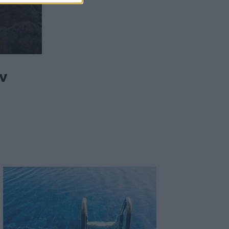
Προς εκτύπωση το πολλαπλό βιβλίο -
«Σύγχρονο εκπαιδευτικό υλικό, τόσο
σε έντυπη όσο και σε ηλεκτρονική
μορφή»
08:51
ν
Χανιά: Συνελήφθη 24χρονος μετά από
καταγγελία ότι κλείδωσε την 17χρονη
πρώην του σε σπίτι
08:42
Κ.Καρτάλης: Η Ευρώπη θερμαίνεται
ταχύτερα από άλλες ηπείρους
08:34
Δεύτερη πηγή εισοδήματος για τους
επαγγελματίες ψαράδες ο αλιευτικός
τουρισμός
08:25
Από την Αττική στη Νότια Γαλλία : Οι