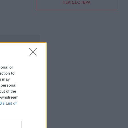
του 4χρονου
ΠΕΡΙΣΣΟΤΕΡΑ
09:52
Ιός Δυτικού Νείλου: Όλη η Αττική στο
επίκεντρο των κρουσμάτων
09:43
Ηράκλειο: Ποια θέματα περιλαμβάνει η
εβδομαδιαία ανασκόπηση του
Δημάρχου
sonal or
09:41
ection to
Γερμανία: Νέα έρευνα για την άμυνα
απέναντι στα drones
ou may
 personal
out of the
09:35
 downstream
Γαμήλιος τουρισμός: Στην Κρήτη από
B’s List of
όλες τις ηπείρους, για τον γάμο των
ονείρων τους!
09:29
Κασσάνοι: Όλα έτοιμα για την Γιορτή