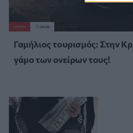
ΚΡΗΤΗ
09:35
Γαμήλιος τουρισμός: Στην Κρή
γάμο των ονείρων τους!