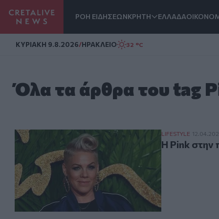
ΡΟΗ ΕΙΔΗΣΕΩΝ
ΚΡΗΤΗ
ΕΛΛΑΔΑ
ΟΙΚΟΝΟΜ
Homepage
ΚΥΡΙΑΚΗ 9.8.2026
/
ΗΡΑΚΛΕΙΟ
32 °C
Όλα τα άρθρα του tag P
Η Pink στην πα
LIFESTYLE
12.04.20
Η Pink στην