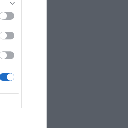
Κρεμμυδιού
09:24
Επιστρέφει το Φεστιβάλ Μουσικής
Δωματίου Χανίων
09:19
Πειραιάς: Κορυφώνεται η έξοδος του
Αυγούστου
09:12
Μέριλιν Μονρόε: 64 χρόνια από τη μέρα
που πέρασε στον μύθο - "Θα ήθελα να
είχα γεννηθεί στην Ελλάδα"
09:05
Κομμάτι πύραυλου που προσέκρουσε
στη Σελήνη γίνεται χρυσή ευκαιρία
μελέτης για ειδικούς επιστήμονες
08:58