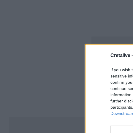
Cretalive 
If you wish 
sensitive in
confirm you
continue se
information 
further disc
participants
Downstream 
Συ