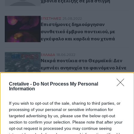
χρόνια εξέλιξης σε μια στιγμή
Επιστήμονες δημιούργησαν συνθετικό έμβ
ΕΠΙΣΤΗΜΕΣ
25.08.2022
Επιστήμονες δημιούργησαν
συνθετικό έμβρυο ποντικιού, με
εγκέφαλο και καρδιά που χτυπά
Νεκρά ποντίκια στο Θερμαϊκό: Δεν εμπνέε
ΕΛΛAΔΑ
18.06.2022
Νεκρά ποντίκια στο Θερμαϊκό: Δεν
εμπνέει ανησυχία το φαινόμενο λένε
οι επιστήμονες
Cretalive -
Do Not Process My Personal
Information
Σελιδοποίηση
Current page
1
Προηγούμενη σελίδα
Next page
If you wish to opt-out of the sale, sharing to third parties, or
processing of your personal or sensitive information for
targeted advertising by us, please use the below opt-out
section to confirm your selection. Please note that after your
opt-out request is processed you may continue seeing