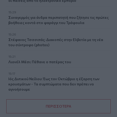
οι πιέσεις από το ηλεκτρονικό εμπόριο
15:29
Συναγερμός για άνδρα περιπατητή που ζήτησε τις πρώτες
βοήθειες κοντά στο φαράγγι του Τράφουλα
15:26
Στέφανος Τσιτσιπάς: Διακοπές στην Ελβετία με τη νέα
του σύντροφο (photos)
15:21
Λιονέλ Μέσι: Πέθανε ο πατέρας του
15:17
Ιός Δυτικού Νείλου: Έως τον Οκτώβριο η έξαρση των
κρουσμάτων - Τα συμπτώματα που δεν πρέπει να
αγνοήσουμε
ΠΕΡΙΣΣΟΤΕΡΑ