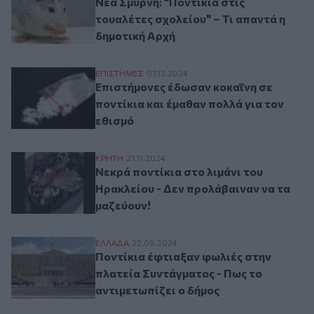
Νέα Σμύρνη: "Ποντίκια στις
τουαλέτες σχολείου" – Τι απαντά η
δημοτική Αρχή
Επιστήμονες έδωσαν κοκαΐνη σε ποντίκια 
ΕΠΙΣΤΗΜΕΣ
07.12.2024
Επιστήμονες έδωσαν κοκαΐνη σε
ποντίκια και έμαθαν πολλά για τον
εθισμό
Νεκρά ποντίκια στο λιμάνι του Ηρακλείου
ΚΡΗΤΗ
21.11.2024
Νεκρά ποντίκια στο λιμάνι του
Ηρακλείου - Δεν προλάβαιναν να τα
μαζεύουν!
Ποντίκια έφτιαξαν φωλιές στην πλατεία Σ
ΕΛΛAΔΑ
22.09.2024
Ποντίκια έφτιαξαν φωλιές στην
πλατεία Συντάγματος - Πως το
αντιμετωπίζει ο δήμος