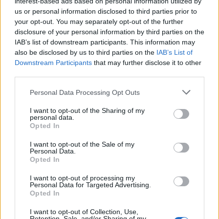
interest-based ads based on personal information utilized by
Ροή ειδήσεων
Δημοφιλή
us or personal information disclosed to third parties prior to
your opt-out. You may separately opt-out of the further
disclosure of your personal information by third parties on the
18:04
IAB’s list of downstream participants. This information may
Νεκρή μεγαλόσωμη αρκούδα στην Καστοριά, πιθανόν
also be disclosed by us to third parties on the
IAB’s List of
από πυροβολισμό
Downstream Participants
that may further disclose it to other
third parties.
17:59
Το μαρτύριο της σταγόνας στην Φορτέτσα: Τρεις μέρες
Personal Data Processing Opt Outs
χωρίς νερό!
I want to opt-out of the Sharing of my
personal data.
17:51
Opted In
Πεζοπορία από τη Μίλατο έως την παραλία των Ανωγείων
I want to opt-out of the Sale of my
17:45
Personal Data.
Σκέψεις για απευθείας αεροπορική σύνδεση του
Opted In
Ηρακλείου με την Ινδία!
I want to opt-out of processing my
Personal Data for Targeted Advertising.
17:38
Opted In
Η Τεχνητή Νοημοσύνη «αλλάζει» τον εγκέφαλό μας
I want to opt-out of Collection, Use,
Retention, Sale, and/or Sharing of my