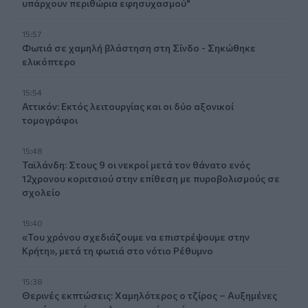
υπάρχουν περιθώρια εφησυχασμού"
15:57
Φωτιά σε χαμηλή βλάστηση στη Σίνδο - Σηκώθηκε
ελικόπτερο
15:54
Αττικόν: Εκτός λειτουργίας και οι δύο αξονικοί
τομογράφοι
15:48
Ταϊλάνδη: Στους 9 οι νεκροί μετά τον θάνατο ενός
12χρονου κοριτσιού στην επίθεση με πυροβολισμούς σε
σχολείο
15:40
«Του χρόνου σχεδιάζουμε να επιστρέψουμε στην
Κρήτη», μετά τη φωτιά στο νότιο Ρέθυμνο
15:38
Θερινές εκπτώσεις: Χαμηλότερος ο τζίρος – Αυξημένες