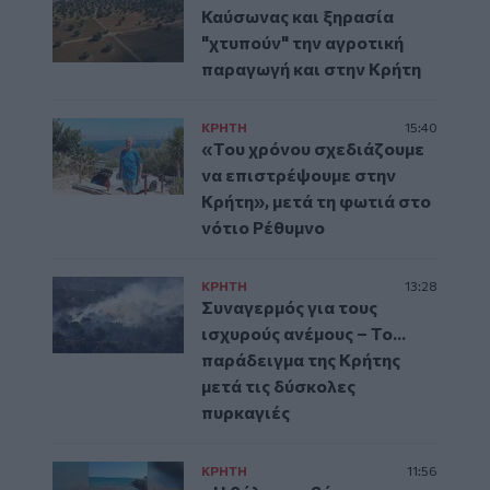
Καύσωνας και ξηρασία
"χτυπούν" την αγροτική
παραγωγή και στην Κρήτη
ΚΡΗΤΗ
15:40
«Του χρόνου σχεδιάζουμε
να επιστρέψουμε στην
Κρήτη», μετά τη φωτιά στο
νότιο Ρέθυμνο
ΚΡΗΤΗ
13:28
Συναγερμός για τους
ισχυρούς ανέμους – Το...
παράδειγμα της Κρήτης
μετά τις δύσκολες
πυρκαγιές
ΚΡΗΤΗ
11:56