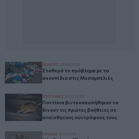
Σταθερό το πρόβλημα με τα σκουπίδια στ
ΠΟΛΙΤΕΣ
28.04.2025
Σταθερό το πρόβλημα με τα
σκουπίδια στις Μεσαμπελιές
Ποντίκια βιντεοσκοπήθηκαν να δίνουν τι
ΕΠΙΣΤΗΜΕΣ
27.02.2025
Ποντίκια βιντεοσκοπήθηκαν να
δίνουν τις πρώτες βοήθειες σε
αναίσθητους συντρόφους τους
Νέα Σμύρνη: "Ποντίκια στις τουαλέτες σχο
ΕΛΛAΔΑ
17.01.2025