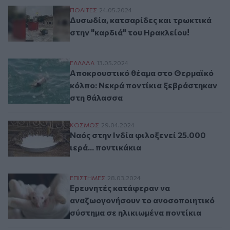
Δυσωδία, κατσαρίδες και τρωκτικά στην 
ΠΟΛΙΤΕΣ
24.05.2024
Δυσωδία, κατσαρίδες και τρωκτικά
στην "καρδιά" του Ηρακλείου!
Αποκρουστικό θέαμα στο Θερμαϊκό κόλπο
ΕΛΛAΔΑ
13.05.2024
Αποκρουστικό θέαμα στο Θερμαϊκό
κόλπο: Νεκρά ποντίκια ξεβράστηκαν
στη θάλασσα
Ναός στην Ινδία φιλοξενεί 25.000 ιερά... 
ΚΟΣΜΟΣ
29.04.2024
Ναός στην Ινδία φιλοξενεί 25.000
ιερά... ποντικάκια
Ερευνητές κατάφεραν να αναζωογονήσουν
ΕΠΙΣΤΗΜΕΣ
28.03.2024
Ερευνητές κατάφεραν να
αναζωογονήσουν το ανοσοποιητικό
σύστημα σε ηλικιωμένα ποντίκια