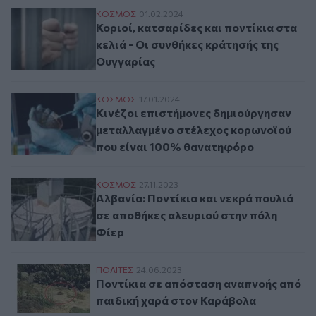
Κοριοί, κατσαρίδες και ποντίκια στα κελι
ΚΟΣΜΟΣ
01.02.2024
Κοριοί, κατσαρίδες και ποντίκια στα
κελιά - Οι συνθήκες κράτησής της
Ουγγαρίας
Κινέζοι επιστήμονες δημιούργησαν μετα
ΚΟΣΜΟΣ
17.01.2024
Κινέζοι επιστήμονες δημιούργησαν
μεταλλαγμένο στέλεχος κορωνοϊού
που είναι 100% θανατηφόρο
Αλβανία: Ποντίκια και νεκρά πουλιά σε α
ΚΟΣΜΟΣ
27.11.2023
Αλβανία: Ποντίκια και νεκρά πουλιά
σε αποθήκες αλευριού στην πόλη
Φίερ
Ποντίκια σε απόσταση αναπνοής από παι
ΠΟΛΙΤΕΣ
24.06.2023
Ποντίκια σε απόσταση αναπνοής από
παιδική χαρά στον Καράβολα