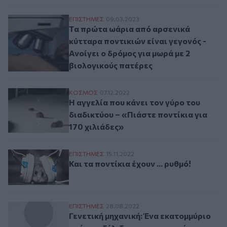
Τα πρώτα ωάρια από αρσενικά κύτταρα πον
ΕΠΙΣΤΗΜΕΣ
09.03.2023
Τα πρώτα ωάρια από αρσενικά
κύτταρα ποντικιών είναι γεγονός -
Ανοίγει ο δρόμος για μωρά με 2
βιολογικούς πατέρες
Η αγγελία που κάνει τον γύρο του διαδικτ
ΚΟΣΜΟΣ
07.12.2022
Η αγγελία που κάνει τον γύρο του
διαδικτύου – «Πιάστε ποντίκια για
170 χιλιάδες»
Και τα ποντίκια έχουν ... ρυθμό!
ΕΠΙΣΤΗΜΕΣ
15.11.2022
Και τα ποντίκια έχουν ... ρυθμό!
Γενετική μηχανική: Ένα εκατομμύριο χρόνι
ΕΠΙΣΤΗΜΕΣ
28.08.2022
Γενετική μηχανική: Ένα εκατομμύριο