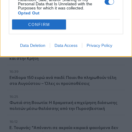
17:29
Personal Data that Is Unrelated with the
Ο νεότερος κάτοχος διαρκείας του ΟΦΗ είναι... 2 μηνών!
Purposes for which it was collected.
Opted Out
17:16
CONFIRM
Χάντερ Μπάιντεν: Αποκάλυψε ότι ο καρκίνος του πατέρα
του, Τζο Μπάιντεν, έχει κάνει μεταστάσεις στα οστά
Data Deletion
Data Access
Privacy Policy
16:56
Καύσωνας και ξηρασία "χτυπούν" την αγροτική παραγωγή
και στην Κρήτη
16:39
Επίδομα 150 ευρώ ανά παιδί: Ποιοι θα πληρωθούν τέλη
στα Αυγούστου – Όλες οι προϋποθέσεις
16:25
Φωτιά στη Βοιωτία: Η δραματική επιχείρηση διάσωσης
πολιτών μέσω θαλάσσης από την Πυροσβεστική
16:12
Ε. Τουρνάς: "Απέναντι σε ακραία καιρικά φαινόμενα δεν