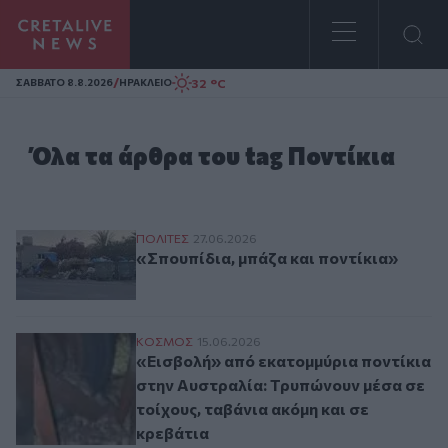
Homepage
/
32 °C
ΣAΒΒΑΤΟ 8.8.2026
ΗΡΑΚΛΕΙΟ
Όλα τα άρθρα του tag Ποντίκια
«Σπουπίδια, μπάζα και ποντίκια»
ΠΟΛΙΤΕΣ
27.06.2026
«Σπουπίδια, μπάζα και ποντίκια»
«Εισβολή» από εκατομμύρια ποντίκια στη
ΚΟΣΜΟΣ
15.06.2026
«Εισβολή» από εκατομμύρια ποντίκια
στην Αυστραλία: Τρυπώνουν μέσα σε
τοίχους, ταβάνια ακόμη και σε
κρεβάτια