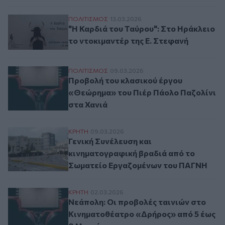
"Η Καρδιά του Ταύρου": Στο Ηράκλειο το 
ΠΟΛΙΤΙΣΜΟΣ
13.03.2026
"Η Καρδιά του Ταύρου": Στο Ηράκλειο
το ντοκιμαντέρ της Ε. Στεφανή
Προβολή του κλασικού έργου «Θεώρημα» 
ΠΟΛΙΤΙΣΜΟΣ
09.03.2026
Προβολή του κλασικού έργου
«Θεώρημα» του Πιέρ Πάολο Παζολίνι
στα Χανιά
Γενική Συνέλευση και κινηματογραφική 
ΚΡΗΤΗ
09.03.2026
Γενική Συνέλευση και
κινηματογραφική βραδιά από το
Σωματείο Εργαζομένων του ΠΑΓΝΗ
Νεάπολη: Οι προβολές ταινιών στο Κινη
ΚΡΗΤΗ
02.03.2026
Νεάπολη: Οι προβολές ταινιών στο
Κινηματοθέατρο «Δρήρος» από 5 έως