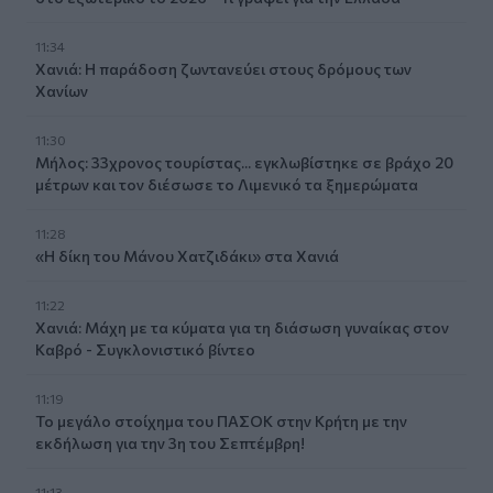
11:34
Χανιά: Η παράδοση ζωντανεύει στους δρόμους των
Χανίων
11:30
Μήλος: 33χρονος τουρίστας... εγκλωβίστηκε σε βράχο 20
μέτρων και τον διέσωσε το Λιμενικό τα ξημερώματα
11:28
«Η δίκη του Μάνου Χατζιδάκι» στα Χανιά
11:22
Χανιά: Μάχη με τα κύματα για τη διάσωση γυναίκας στον
Καβρό - Συγκλονιστικό βίντεο
11:19
Το μεγάλο στοίχημα του ΠΑΣΟΚ στην Κρήτη με την
εκδήλωση για την 3η του Σεπτέμβρη!
11:13