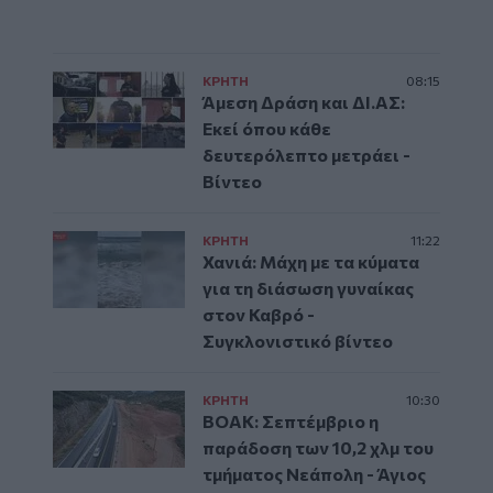
ΚΡΗΤΗ
08:15
Άμεση Δράση και ΔΙ.ΑΣ:
Εκεί όπου κάθε
δευτερόλεπτο μετράει -
Βίντεο
ΚΡΗΤΗ
11:22
Χανιά: Μάχη με τα κύματα
για τη διάσωση γυναίκας
στον Καβρό -
Συγκλονιστικό βίντεο
ΚΡΗΤΗ
10:30
ΒΟΑΚ: Σεπτέμβριο η
παράδοση των 10,2 χλμ του
τμήματος Νεάπολη - Άγιος