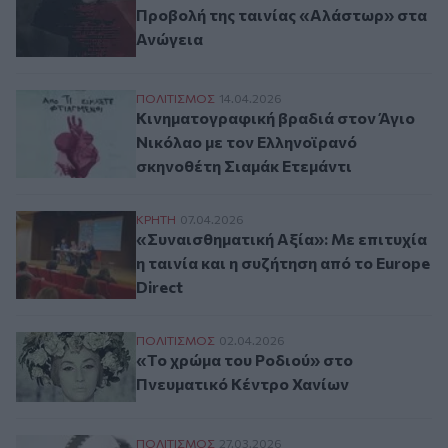
Προβολή της ταινίας «Αλάστωρ» στα
Ανώγεια
Κινηματογραφική βραδιά στον Άγιο Νικόλ
ΠΟΛΙΤΙΣΜΟΣ
14.04.2026
Κινηματογραφική βραδιά στον Άγιο
Νικόλαο με τον Ελληνοϊρανό
σκηνοθέτη Σιαμάκ Ετεμάντι
«Συναισθηματική Αξία»: Με επιτυχία η ται
ΚΡΗΤΗ
07.04.2026
«Συναισθηματική Αξία»: Με επιτυχία
η ταινία και η συζήτηση από το Europe
Direct
«Το χρώμα του Ροδιού» στο Πνευματικό 
ΠΟΛΙΤΙΣΜΟΣ
02.04.2026
«Το χρώμα του Ροδιού» στο
Πνευματικό Κέντρο Χανίων
Europe Direct: Προβάλλεται η ταινία "Συνα
ΠΟΛΙΤΙΣΜΟΣ
27.03.2026