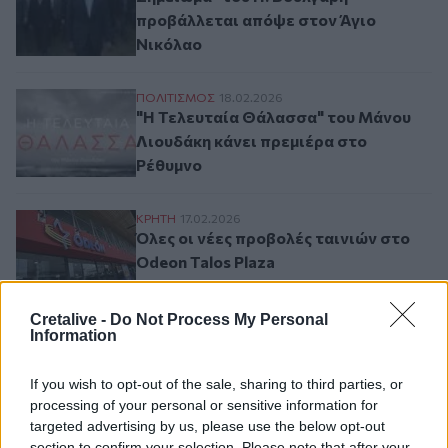
προβάλλεται απόψε στον Άγιο
Νικόλαο
"Η Τελευταία Θάλασσα" του Μάνου Λιουδ
ΠΟΛΙΤΙΣΜΟΣ
18.02.2026
"Η Τελευταία Θάλασσα" του Μάνου
Λιουδάκη κάνει πρεμιέρα στο
Ρέθυμνο
Όλες οι νέες προβολές ταινιών στο Odeon 
ΚΡΗΤΗ
17.02.2026
Όλες οι νέες προβολές ταινιών στο
Odeon Talos Plaza
Cretalive -
Do Not Process My Personal
Information
Σελιδοποίηση
Current page
1
Προηγούμενη σελίδα
Next page
If you wish to opt-out of the sale, sharing to third parties, or
processing of your personal or sensitive information for
targeted advertising by us, please use the below opt-out
section to confirm your selection. Please note that after your