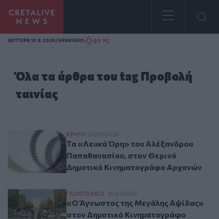
Homepage
/
31 °C
ΔΕΥΤΕΡΑ 10.8.2026
ΗΡΑΚΛΕΙΟ
Όλα τα άρθρα του tag Προβολή
ταινίας
Τα «Λευκά Όρη» του Αλέξανδρου Παπαθα
ΚΡΗΤΗ
20.07.2026
Τα «Λευκά Όρη» του Αλέξανδρου
Παπαθανασίου, στον Θερινό
Δημοτικό Κινηματογράφο Αρχανών
«Ο Άγνωστος της Μεγάλης Αψίδας» στον
ΠΟΛΙΤΙΣΜΟΣ
16.07.2026
«Ο Άγνωστος της Μεγάλης Αψίδας»
στον Δημοτικό Κινηματογράφο