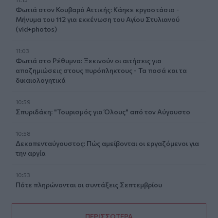
Φωτιά στον Κουβαρά Αττικής: Κάηκε εργοστάσιο -
Μήνυμα του 112 για εκκένωση του Αγίου Στυλιανού
(vid+photos)
11:03
Φωτιά στο Ρέθυμνο: Ξεκινούν οι αιτήσεις για
αποζημιώσεις στους πυρόπληκτους - Τα ποσά και τα
δικαιολογητικά
10:59
Σπυριδάκη: "Τουρισμός για Όλους" από τον Αύγουστο
10:58
Δεκαπενταύγουστος: Πώς αμείβονται οι εργαζόμενοι για
την αργία
10:53
Πότε πληρώνονται οι συντάξεις Σεπτεμβρίου
ΠΕΡΙΣΣΟΤΕΡΑ