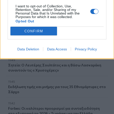
Χερσόνησος: Τίμησαν τη μνήμη και την προσφορά του
Μενέλαου Παρλαμά - Φωτογραφίες
I want to opt-out of Collection, Use,
Retention, Sale, and/or Sharing of my
Personal Data that Is Unrelated with the
11:53
Purposes for which it was collected.
Opted Out
Πάτρα: Παιδί 2,5 χρόνων έπεσε από μπαλκόνι - Δέντρο
του έσωσε τη ζωή
CONFIRM
11:50
Ηράκλειο: Στο επίκεντρο έργα, Βικελαία και «έξυπνη
πόλη» στη Δημοτική Επιτροπή
Data Deletion
Data Access
Privacy Policy
11:49
Σητεία: Ο Λευτέρης Σουλτάτος και η Βάσω Λασκαράκη
συναντούν τις « Χρυσοχέρες»
11:45
Εκδήλωση τιμής και μνήμης για τους 35 Εθνομάρτυρες στο
Σάρχο
11:42
Forbes: Οι καλύτεροι προορισμοί για συνταξιοδότηση
στο εξωτερικό το 2026 - Τι γράφει για την Ελλάδα