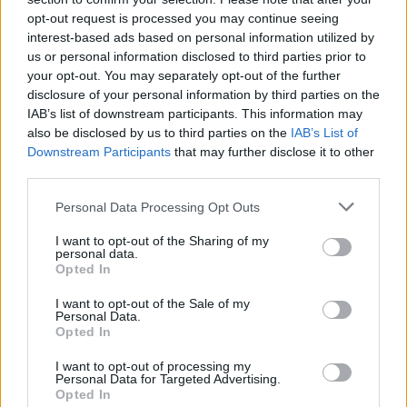
opt-out request is processed you may continue seeing
Ροή ειδήσεων
Δημοφιλή
interest-based ads based on personal information utilized by
us or personal information disclosed to third parties prior to
your opt-out. You may separately opt-out of the further
12:22
disclosure of your personal information by third parties on the
Φωτιά στον Κουβαρά: Καλύτερη η εικόνα, συνεχίζεται η
IAB’s list of downstream participants. This information may
μάχη με τις εστίες - Βίντεο & φωτογραφίες
also be disclosed by us to third parties on the
IAB’s List of
Downstream Participants
that may further disclose it to other
12:20
third parties.
«Ακούμε, Τρώμε και Πίνουμε Κρητικά»: Τα πανηγύρια
γίνονται «όχημα» για τα προϊόντα της Κρήτης
Personal Data Processing Opt Outs
12:17
I want to opt-out of the Sharing of my
Λ. Μενδώνη για Ν. Καλογερόπουλο: Υπηρέτησε την τέχνη
personal data.
Opted In
«με αφοσίωση, ήθος και ανιδιοτέλεια»
I want to opt-out of the Sale of my
12:10
Personal Data.
Ηράκλειο: Με επιτυχία ολοκληρώθηκε η δράση
Opted In
«Μαγειρέματα – Ιστορίες χωρίς Σύνορα»
I want to opt-out of processing my
Personal Data for Targeted Advertising.
12:02
Opted In