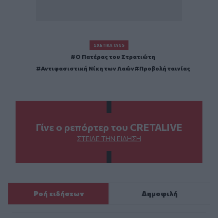
ΣΧΕΤΙΚΆ TAGS
Ο Πατέρας του Στρατιώτη
Αντιφασιστική Νίκη των Λαών
Προβολή ταινίας
Γίνε ο ρεπόρτερ του CRETALIVE
ΣΤΕΊΛΕ ΤΗΝ ΕΊΔΗΣΗ
Ροή ειδήσεων
Δημοφιλή