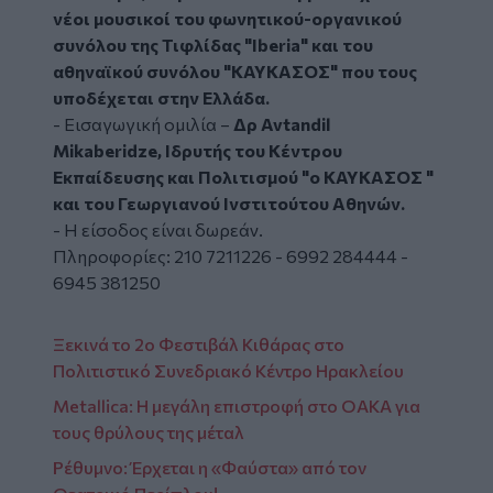
νέοι μουσικοί του φωνητικού-οργανικού
συνόλου της Τιφλίδας "Iberia" και του
αθηναϊκού συνόλου "ΚΑΥΚΑΣΟΣ" που τους
υποδέχεται στην Ελλάδα.
- Εισαγωγική ομιλία –
Δρ Avtandil
Mikaberidze, Ιδρυτής του Κέντρου
Εκπαίδευσης και Πολιτισμού "ο ΚΑΥΚΑΣΟΣ "
και του Γεωργιανού Ινστιτούτου Αθηνών.
- Η είσοδος είναι δωρεάν.
Πληροφορίες: 210 7211226 - 6992 284444 -
6945 381250
Ξεκινά το 2ο Φεστιβάλ Κιθάρας στο
Πολιτιστικό Συνεδριακό Κέντρο Ηρακλείου
Metallica: Η μεγάλη επιστροφή στο ΟΑΚΑ για
τους θρύλους της μέταλ
Ρέθυμνο: Έρχεται η «Φαύστα» από τον