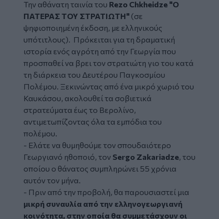
Την αθάνατη
ταινία
του
Rezo Chkheidze
"Ο
ΠΑΤΕΡΑΣ ΤΟΥ ΣΤΡΑΤΙΩΤΗ"
(σε
ψηφιοποιημένη έκδοση, με ελληνικούς
υπότιτλους). Πρόκειται για τη δραματική
ιστορία ενός αγρότη από την Γεωργία που
προσπαθεί να βρει τον στρατιώτη γιο του κατά
τη διάρκεια του Δευτέρου Παγκοσμίου
Πολέμου. Ξεκινώντας από ένα μικρό χωριό του
Καυκάσου, ακολουθεί τα σοβιετικά
στρατεύματα έως το Βερολίνο,
αντιμετωπίζοντας όλα τα εμπόδια του
πολέμου.
- Ελάτε να θυμηθούμε τον σπουδαιότερο
Γεωργιανό ηθοποιό, τον
Sergo Zakariadze
, του
οποίου ο θάνατος συμπληρώνει 55 χρόνια
αυτόν τον μήνα.
- Πριν από την προβολή, θα παρουσιαστεί μια
μικρή συναυλία από την ελληνογεωργιανή
κοινότητα, στην οποία θα συμμετάσχουν οι