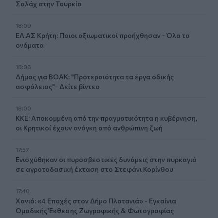
Σαλάχ στην Τουρκία
18:09
ΕΛ.ΑΣ Κρήτη: Ποιοι αξιωματικοί προήχθησαν - Όλα τα
ονόματα
18:06
Δήμας για ΒΟΑΚ: "Προτεραιότητα τα έργα οδικής
ασφάλειας"- Δείτε βίντεο
18:00
ΚΚΕ: Αποκομμένη από την πραγματικότητα η κυβέρνηση,
οι Κρητικοί έχουν ανάγκη από ανθρώπινη ζωή
17:57
Ενισχύθηκαν οι πυροσβεστικές δυνάμεις στην πυρκαγιά
σε αγροτοδασική έκταση στο Στεφάνι Κορίνθου
17:40
Χανιά: «4 Εποχές στον Δήμο Πλατανιά» - Εγκαίνια
Ομαδικής Έκθεσης Ζωγραφικής & Φωτογραφίας