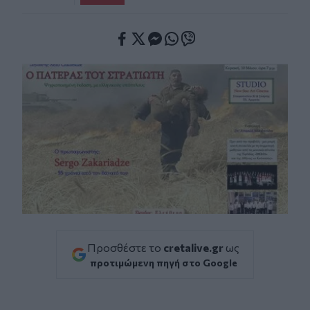
Facebook
Twitter
Messenger
Whatsapp
Viber
Προσθέστε το
cretalive.gr
ως
προτιμώμενη πηγή στο Google