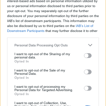
interest-based ads based on personal information utilized by
us or personal information disclosed to third parties prior to
17:10
Σε κατάσταση κινητοποίησης αύριο Σάββατο η Κρήτη
your opt-out. You may separately opt-out of the further
λόγω πολύ υψηλού κινδύνου πυρκαγιάς
disclosure of your personal information by third parties on the
IAB’s list of downstream participants. This information may
also be disclosed by us to third parties on the
IAB’s List of
16:55
Downstream Participants
that may further disclose it to other
Οι τουαλέτες στην Κνωσό και η μπάρα στο φαράγγι της
Σαμαριάς!
third parties.
Personal Data Processing Opt Outs
16:51
Γ. Πλακιωτάκης: Συνεχίζεται η αναβάθμιση των σχολικών
I want to opt-out of the Sharing of my
μονάδων στο Λασίθι
personal data.
Opted In
16:41
I want to opt-out of the Sale of my
Στο ΥΠΕΝ οι προτάσεις του ΤΕΕ/ΤΑΚ για το μέλλον της
Personal Data.
βιομηχανίας στην Κρήτη
Opted In
I want to opt-out of processing my
Personal Data for Targeted Advertising.
ΠΕΡΙΣΣΟΤΕΡΑ
Opted In
I want to opt-out of Collection, Use,