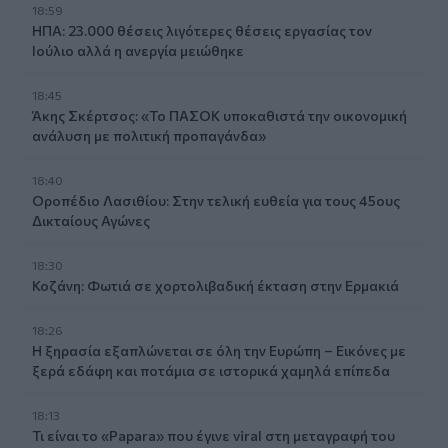
18:59
ΗΠΑ: 23.000 θέσεις λιγότερες θέσεις εργασίας τον
Ιούλιο αλλά η ανεργία μειώθηκε
18:45
Άκης Σκέρτσος: «Το ΠΑΣΟΚ υποκαθιστά την οικονομική
ανάλυση με πολιτική προπαγάνδα»
18:40
Οροπέδιο Λασιθίου: Στην τελική ευθεία για τους 45ους
Δικταίους Αγώνες
18:30
Κοζάνη: Φωτιά σε χορτολιβαδική έκταση στην Ερμακιά
18:26
Η ξηρασία εξαπλώνεται σε όλη την Ευρώπη – Εικόνες με
ξερά εδάφη και ποτάμια σε ιστορικά χαμηλά επίπεδα
18:13
Τι είναι το «Papara» που έγινε viral στη μεταγραφή του