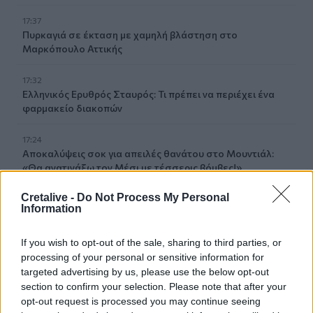
17:37
Πυρκαγιά σε έκταση με χαμηλή βλάστηση στο
Μαρκόπουλο Αττικής
17:32
Ελληνικός Ερυθρός Σταυρός: Τι πρέπει να περιέχει ένα
φαρμακείο διακοπών
17:24
Aποκαλύψεις σοκ για απειλές θανάτου στο Μουντιάλ:
«Θα ανατινάξω τον Μέσι με τέσσερις βόμβες!»
Cretalive -
Do Not Process My Personal
17:22
Information
Δήμος Πλατανιά: Συνεχίζονται οι καλοκαιρινές
εκδηλώσεις “Πολιτιστικό Καλοκαίρι 2026, 16ο Φεστιβάλ
Γη - Πολιτισμός- Τουρισμός”
If you wish to opt-out of the sale, sharing to third parties, or
processing of your personal or sensitive information for
targeted advertising by us, please use the below opt-out
17:10
Δήμος Ανωγείων: Ένταξη έργου αγροτικής οδοποιίας στο
section to confirm your selection. Please note that after your
Στρατηγικό Σχέδιο ΚΑΠ 2023–2027
opt-out request is processed you may continue seeing