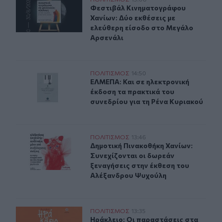
Δύο ξεχωριστές εκθέσεις του Φεστιβάλ Κινηματογράφο
Φεστιβάλ Κινηματογράφου Χανίων: 
Φεστιβάλ Κινηματογράφου
Χανίων: Δύο εκθέσεις με
ελεύθερη είσοδο στο Μεγάλο
Αρσενάλι
ΕΛΜΕΠΑ: Και σε ηλεκτρονική έκδοση τα πρακτικά του σ
ΠΟΛΙΤΙΣΜΟΣ
14:50
ΕΛΜΕΠΑ: Και σε ηλεκτρονική έκδοσ
ΕΛΜΕΠΑ: Και σε ηλεκτρονική
έκδοση τα πρακτικά του
συνεδρίου για τη Ρένα Κυριακού
Δημοτική Πινακοθήκη Χανίων: Συνεχίζονται οι δωρεάν 
ΠΟΛΙΤΙΣΜΟΣ
13:46
Δημοτική Πινακοθήκη Χανίων: Συνε
Δημοτική Πινακοθήκη Χανίων:
Συνεχίζονται οι δωρεάν
ξεναγήσεις στην έκθεση του
Αλέξανδρου Ψυχούλη
Ηράκλειο: Οι παραστάσεις στα Κηποθέατρα τη Δευτέρα
ΠΟΛΙΤΙΣΜΟΣ
13:35
Ηράκλειο: Οι παραστάσεις στα Κηπ
Ηράκλειο: Οι παραστάσεις στα