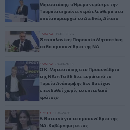
Μητσοτάκης: «Ήρεμα νερά» με την
Τουρκία σημαίνει νερά ελεύθερα στα
οποία κυριαρχεί το Διεθνές Δίκαιο
Θεσσαλονίκη: Παρουσία Μητσοτάκη το 6
ΕΛΛAΔΑ
09.05.2026
Θεσσαλονίκη: Παρουσία Μητσοτάκη
το 6ο προσυνέδριο της ΝΔ
O Κ. Μητσοτάκης στο Προσυνέδριο της ΝΔ:
ΕΛΛAΔΑ
28.04.2026
O Κ. Μητσοτάκης στο Προσυνέδριο
της ΝΔ: «Τα 36 δισ. ευρώ από το
Ταμείο Ανάκαμψης δεν θα είχαν
επενδυθεί χωρίς το επιτελικό
κράτος»
Ε. Βατσινά για το προσυνέδριο της ΝΔ: Κ
ΚΡΗΤΗ
21.04.2026
Ε. Βατσινά για το προσυνέδριο της
ΝΔ: Κυβέρνηση εκτός