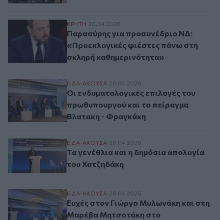
Παρασύρης για προσυνέδριο ΝΔ: «Προεκλ
ΚΡΗΤΗ
20.04.2026
Παρασύρης για προσυνέδριο ΝΔ:
«Προεκλογικές φιέστες πάνω στη
σκληρή καθημερινότητα»
Οι ενδυματολογικές επιλογές του πρωθυ
ΕΙΔΑ-ΑΚΟΥΣΑ
20.04.2026
Οι ενδυματολογικές επιλογές του
πρωθυπουργού και το πείραγμα
Βλατακη - Φραγκάκη
Τα γενέθλια και η δημόσια απολογία του 
ΕΙΔΑ-ΑΚΟΥΣΑ
20.04.2026
Τα γενέθλια και η δημόσια απολογία
του Χατζηδάκη
Ευχές στον Γιώργο Μυλωνάκη και στη Μα
ΕΙΔΑ-ΑΚΟΥΣΑ
20.04.2026
Ευχές στον Γιώργο Μυλωνάκη και στη
Μαρέβα Μητσοτάκη στο