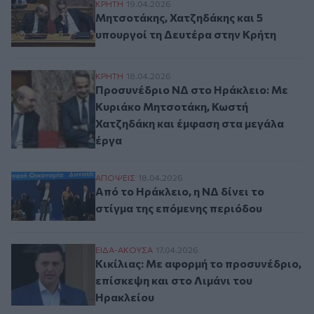
Μητσοτάκης, Χατζηδάκης και 5 υπουργοί 
ΚΡΗΤΗ
19.04.2026
Μητσοτάκης, Χατζηδάκης και 5
υπουργοί τη Δευτέρα στην Κρήτη
Προσυνέδριο ΝΔ στο Ηράκλειο: Με Κυριά
ΚΡΗΤΗ
18.04.2026
Προσυνέδριο ΝΔ στο Ηράκλειο: Με
Κυριάκο Μητσοτάκη, Κωστή
Χατζηδάκη και έμφαση στα μεγάλα
έργα
Από το Ηράκλειο, η ΝΔ δίνει το στίγμα τ
ΑΠΟΨΕΙΣ
18.04.2026
Από το Ηράκλειο, η ΝΔ δίνει το
στίγμα της επόμενης περιόδου
Κικίλιας: Με αφορμή το προσυνέδριο, επί
ΕΙΔΑ-ΑΚΟΥΣΑ
17.04.2026
Κικίλιας: Με αφορμή το προσυνέδριο,
επίσκεψη και στο Λιμάνι του
Ηρακλείου