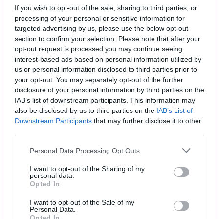
If you wish to opt-out of the sale, sharing to third parties, or
processing of your personal or sensitive information for
targeted advertising by us, please use the below opt-out
Σελιδοποίηση
Current page
1
Προηγούμενη σελίδα
Next page
section to confirm your selection. Please note that after your
opt-out request is processed you may continue seeing
interest-based ads based on personal information utilized by
us or personal information disclosed to third parties prior to
your opt-out. You may separately opt-out of the further
disclosure of your personal information by third parties on the
Ροή ειδήσεων
Δημοφιλή
IAB’s list of downstream participants. This information may
also be disclosed by us to third parties on the
IAB’s List of
Downstream Participants
that may further disclose it to other
13:30
third parties.
Νέο πρόστιμο $567 εκατ. στη Meta για βλάβες στην
ψυχική υγεία των παιδιών
Personal Data Processing Opt Outs
13:28
I want to opt-out of the Sharing of my
"Μπλόκο" στις διακοπές ηλεκτροδότησης στον Πλατανιά
personal data.
μέσα στην τουριστική περίοδο
Opted In
I want to opt-out of the Sale of my
13:22
Personal Data.
Συνελήφθη πρώην κυβερνήτης στο Μεξικό για την
Opted In