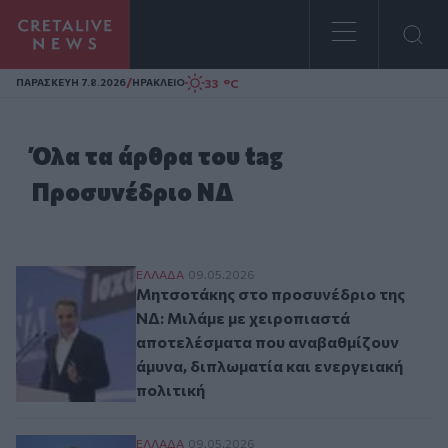
Homepage
/
33 °C
ΠΑΡΑΣΚΕΥΗ 7.8.2026
ΗΡΑΚΛΕΙΟ
Όλα τα άρθρα του tag
Προσυνέδριο ΝΔ
Μητσοτάκης στο προσυνέδριο της ΝΔ: Μιλ
ΕΛΛAΔΑ
09.05.2026
Μητσοτάκης στο προσυνέδριο της
ΝΔ: Μιλάμε με χειροπιαστά
αποτελέσματα που αναβαθμίζουν
άμυνα, διπλωματία και ενεργειακή
πολιτική
Μητσοτάκης: «Ήρεμα νερά» με την Τουρκία
ΕΛΛAΔΑ
09.05.2026