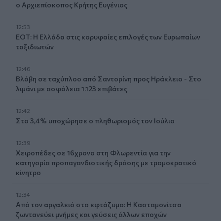
ο Αρχιεπίσκοπος Κρήτης Ευγένιος
12:53
ΕΟΤ: Η Ελλάδα στις κορυφαίες επιλογές των Ευρωπαίων
ταξιδιωτών
12:46
Βλάβη σε ταχύπλοο από Σαντορίνη προς Ηράκλειο - Στο
λιμάνι με ασφάλεια 1.123 επιβάτες
12:42
Στο 3,4% υποχώρησε ο πληθωρισμός τον Ιούλιο
12:39
Xειροπέδες σε 16χρονο στη Φλωρεντία για την
κατηγορία προπαγανδιστικής δράσης με τρομοκρατικό
κίνητρο
12:34
Από τον αργαλειό στο εφτάζυμο: Η Κασταμονίτσα
ζωντανεύει μνήμες και γεύσεις άλλων εποχών