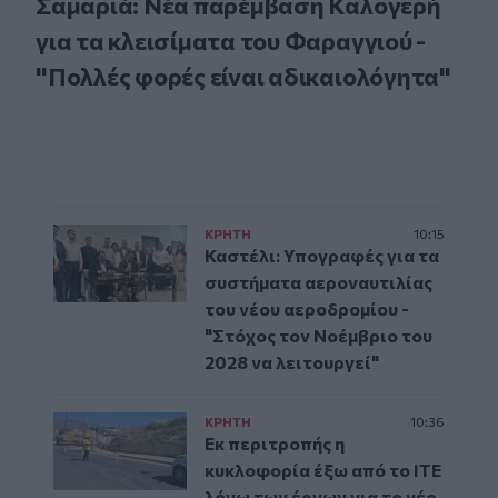
Σαμαριά: Νέα παρέμβαση Καλογερή
για τα κλεισίματα του Φαραγγιού -
"Πολλές φορές είναι αδικαιολόγητα"
ΚΡΗΤΗ
10:15
Καστέλι: Υπογραφές για τα
συστήματα αεροναυτιλίας
του νέου αεροδρομίου -
"Στόχος τον Νοέμβριο του
2028 να λειτουργεί"
ΚΡΗΤΗ
10:36
Εκ περιτροπής η
κυκλοφορία έξω από το ΙΤΕ
λόγω των έργων για το νέο