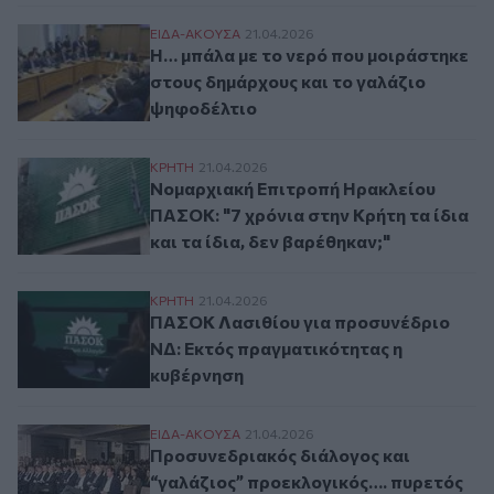
Η… μπάλα με το νερό που μοιράστηκε στο
ΕΙΔΑ-ΑΚΟΥΣΑ
21.04.2026
Η… μπάλα με το νερό που μοιράστηκε
στους δημάρχους και το γαλάζιο
ψηφοδέλτιο
Νομαρχιακή Επιτροπή Ηρακλείου ΠΑΣΟΚ: "7
ΚΡΗΤΗ
21.04.2026
Νομαρχιακή Επιτροπή Ηρακλείου
ΠΑΣΟΚ: "7 χρόνια στην Κρήτη τα ίδια
και τα ίδια, δεν βαρέθηκαν;"
ΠΑΣΟΚ Λασιθίου για προσυνέδριο ΝΔ: Εκ
ΚΡΗΤΗ
21.04.2026
ΠΑΣΟΚ Λασιθίου για προσυνέδριο
ΝΔ: Εκτός πραγματικότητας η
κυβέρνηση
Προσυνεδριακός διάλογος και “γαλάζιος
ΕΙΔΑ-ΑΚΟΥΣΑ
21.04.2026
Προσυνεδριακός διάλογος και
“γαλάζιος” προεκλογικός…. πυρετός