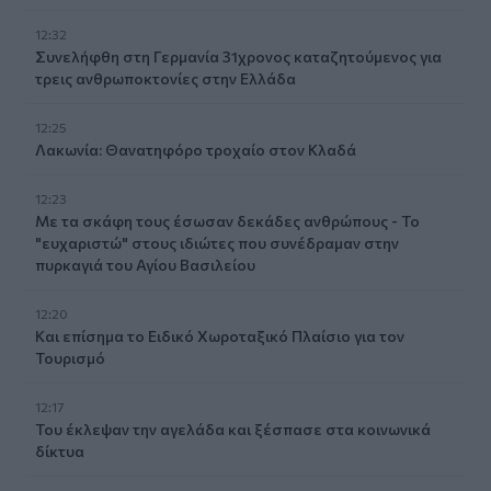
12:32
Συνελήφθη στη Γερμανία 31χρονος καταζητούμενος για
τρεις ανθρωποκτονίες στην Ελλάδα
12:25
Λακωνία: Θανατηφόρο τροχαίο στον Κλαδά
12:23
Με τα σκάφη τους έσωσαν δεκάδες ανθρώπους - Το
"ευχαριστώ" στους ιδιώτες που συνέδραμαν στην
πυρκαγιά του Αγίου Βασιλείου
12:20
Και επίσημα το Ειδικό Χωροταξικό Πλαίσιο για τον
Τουρισμό
12:17
Του έκλεψαν την αγελάδα και ξέσπασε στα κοινωνικά
δίκτυα