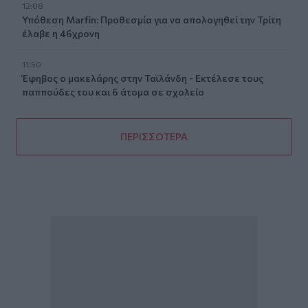
12:08
Υπόθεση Marfin: Προθεσμία για να απολογηθεί την Τρίτη
έλαβε η 46χρονη
11:50
Έφηβος ο μακελάρης στην Ταϊλάνδη - Εκτέλεσε τους
παππούδες του και 6 άτομα σε σχολείο
ΠΕΡΙΣΣΟΤΕΡΑ