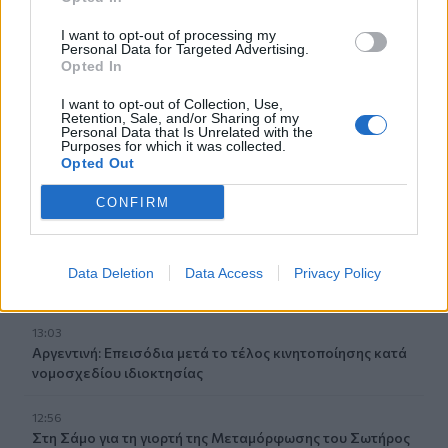
εξαφάνιση 43 φοιτητών πριν από 12 χρόνια
I want to opt-out of processing my
Personal Data for Targeted Advertising.
13:18
Opted In
Σαμαριά: Νέα παρέμβαση Καλογερή για τα κλεισίματα
του Φαραγγιού - "Πολλές φορές είναι αδικαιολόγητα"
I want to opt-out of Collection, Use,
Retention, Sale, and/or Sharing of my
Personal Data that Is Unrelated with the
13:13
Purposes for which it was collected.
Συνελήφθη στη Γερμανία ένας από τους εκτελεστές της
Opted Out
«Greek Mafia» - Κατηγορείται και για τη δολοφονία
Ζαμπούνη
CONFIRM
13:03
Κρητικές γεύσεις και μουσική παράδοση σε μια
Data Deletion
Data Access
Privacy Policy
ξεχωριστή βραδιά στο Αβδού
13:03
Αργεντινή: Επεισόδια μετά το τέλος κινητοποίησης κατά
νομοσχεδίου ιδιοκτησίας
12:56
Στη Σάμο για τη γιορτή της Μεταμόρφωσης του Σωτήρος