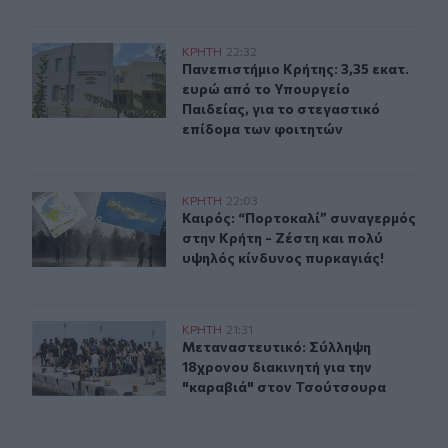
Πανεπιστήμιο Κρήτης: 3,35 εκατ. ευρώ από το Υπουργεί
ΚΡΗΤΗ
22:32
Πανεπιστήμιο Κρήτης: 3,35 εκατ. ε
Πανεπιστήμιο Κρήτης: 3,35 εκατ.
ευρώ από το Υπουργείο
Παιδείας, για το στεγαστικό
επίδομα των φοιτητών
Καιρός: “Πορτοκαλί” συναγερμός στην Κρήτη - Ζέστη κ
ΚΡΗΤΗ
22:03
Καιρός: “Πορτοκαλί” συναγερμός στ
Καιρός: “Πορτοκαλί” συναγερμός
στην Κρήτη - Ζέστη και πολύ
υψηλός κίνδυνος πυρκαγιάς!
Μεταναστευτικό: Σύλληψη 18χρονου διακινητή για την
ΚΡΗΤΗ
21:31
Μεταναστευτικό: Σύλληψη 18χρονου
Μεταναστευτικό: Σύλληψη
18χρονου διακινητή για την
"καραβιά" στον Τσούτσουρα