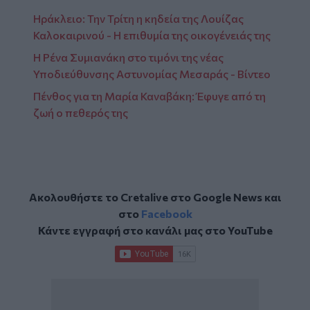
Ηράκλειο: Την Τρίτη η κηδεία της Λουίζας
Καλοκαιρινού - Η επιθυμία της οικογένειάς της
Η Ρένα Συμιανάκη στο τιμόνι της νέας
Υποδιεύθυνσης Αστυνομίας Μεσαράς - Βίντεο
Πένθος για τη Μαρία Καναβάκη: Έφυγε από τη
ζωή ο πεθερός της
Ακολουθήστε το Cretalive στο
Google News
και
στο
Facebook
Κάντε εγγραφή στο κανάλι μας στο
YouTube