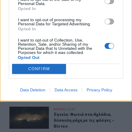
Διεθνείς διακρίσεις για τη μαθητική ταινία stop motion
Personal Data.
Opted In
«Shared Weights» του 8ου Γυμνασίου Ηρακλείου
I want to opt-out of processing my
20:57
Personal Data for Targeted Advertising.
ΥΠΑΑΤ – ΑΑΔΕ: Υπεγράφη κοινή απόφαση για
Opted In
επενδύσεις 263,5 εκατ. ευρώ
I want to opt-out of Collection, Use,
Retention, Sale, and/or Sharing of my
Personal Data that Is Unrelated with the
Purposes for which it was collected.
ΠΕΡΙΣΣΟΤΕΡΑ
Opted Out
CONFIRM
Data Deletion
Data Access
Privacy Policy
ΣΧΕΤΙΚA AΡΘΡΑ
Σητεία: Φωτιά στα Αχλάδια, δύσκολη μάχη με τις φλόγες
ΚΡΗΤΗ
22:47
Σητεία: Φωτιά στα Αχλάδια, δύσκολη
Σητεία: Φωτιά στα Αχλάδια,
δύσκολη μάχη με τις φλόγες -
Βίντεο