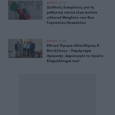
Διεθνείς διακρίσεις για τη μαθητική ταινία stop motio
ΚΡΗΤΗ
21:08
Διεθνείς διακρίσεις για τη μαθητικ
Διεθνείς διακρίσεις για τη
μαθητική ταινία stop motion
«Shared Weights» του 8ου
Γυμνασίου Ηρακλείου
Εθνικό Ίδρυμα «Ελευθέριος Κ. Βενιζέλος» - Παράρτημα
ΚΡΗΤΗ
20:28
Εθνικό Ίδρυμα «Ελευθέριος Κ. Βεν
Εθνικό Ίδρυμα «Ελευθέριος Κ.
Βενιζέλος» - Παράρτημα
Αμερικής: Δημιουργεί το πρώτο
Κληροδότημά του!