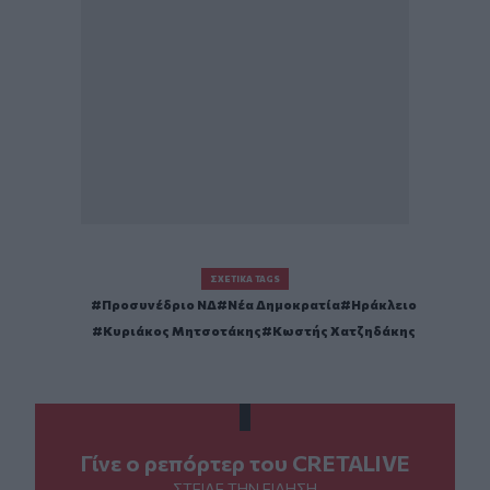
ΣΧΕΤΙΚΆ TAGS
Προσυνέδριο ΝΔ
Νέα Δημοκρατία
Ηράκλειο
Κυριάκος Μητσοτάκης
Κωστής Χατζηδάκης
Γίνε ο ρεπόρτερ του CRETALIVE
ΣΤΕΊΛΕ ΤΗΝ ΕΊΔΗΣΗ