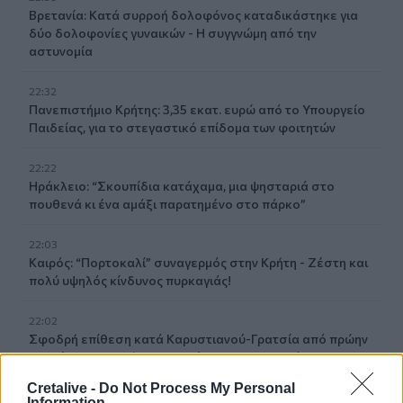
Βρετανία: Κατά συρροή δολοφόνος καταδικάστηκε για
δύο δολοφονίες γυναικών - Η συγγνώμη από την
αστυνομία
22:32
Πανεπιστήμιο Κρήτης: 3,35 εκατ. ευρώ από το Υπουργείο
Παιδείας, για το στεγαστικό επίδομα των φοιτητών
22:22
Ηράκλειο: “Σκουπίδια κατάχαμα, μια ψησταριά στο
πουθενά κι ένα αμάξι παρατημένο στο πάρκο”
22:03
Καιρός: “Πορτοκαλί” συναγερμός στην Κρήτη - Ζέστη και
πολύ υψηλός κίνδυνος πυρκαγιάς!
22:02
Σφοδρή επίθεση κατά Καρυστιανού-Γρατσία από πρώην
στελέχη: «Συνεχής εσωστρέφεια και τραγικά
επικοινωνιακά λάθη»
Cretalive -
Do Not Process My Personal
Information