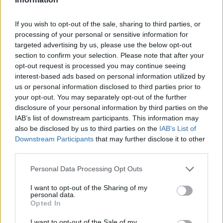
21:57
Ηράκλειο: "Σε άθλια κατάσταση το μνημείο πεσόντων
If you wish to opt-out of the sale, sharing to third parties, or
Εφέδρων Αξιωματικών στον Καράβολα"
processing of your personal or sensitive information for
targeted advertising by us, please use the below opt-out
21:39
section to confirm your selection. Please note that after your
Λαμία: Απατεώνες άρπαξαν μεγάλο χρηματικό ποσό από
opt-out request is processed you may continue seeing
ηλικιωμένη
interest-based ads based on personal information utilized by
us or personal information disclosed to third parties prior to
21:33
your opt-out. You may separately opt-out of the further
Μεσογειακή φώκια έκανε στάση για ξεκούραση στην
disclosure of your personal information by third parties on the
παραλία της Αγίας Βάσως στο Τρίκερι
IAB’s list of downstream participants. This information may
also be disclosed by us to third parties on the
IAB’s List of
21:31
Downstream Participants
that may further disclose it to other
Μεταναστευτικό: Σύλληψη 18χρονου διακινητή για την
third parties.
"καραβιά" στον Τσούτσουρα
Personal Data Processing Opt Outs
21:11
Δημοπρατείται η μπάλα των ιστορικών γκολ του
I want to opt-out of the Sharing of my
personal data.
Μαραντόνα επί της Αγγλίας στο Μουντιάλ 1986
Opted In
21:08
I want to opt-out of the Sale of my