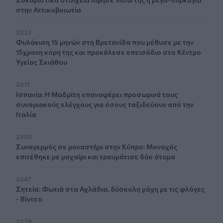
στην Αττικοβοιωτία
23:23
Φυλάκιση 15 μηνών στη Βρετανίδα που μέθυσε με την
15χρονη κόρη της και προκάλεσε επεισόδιο στο Κέντρο
Υγείας Σκιάθου
23:11
Ισπανία: Η Μαδρίτη επαναφέρει προσωρινά τους
συνοριακούς ελέγχους για όσους ταξιδεύουν από την
Ιταλία
23:02
Συναγερμός σε μοναστήρι στην Κύπρο: Μοναχός
επιτέθηκε με μαχαίρι και τραυμάτισε δύο άτομα
22:47
Σητεία: Φωτιά στα Αχλάδια, δύσκολη μάχη με τις φλόγες
- Βίντεο
22:39