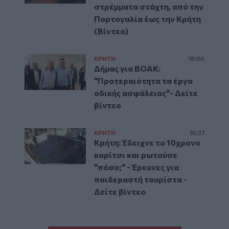
στρέμματα στάχτη, από την
Πορτογαλία έως την Κρήτη
(Βίντεο)
ΚΡΗΤΗ
18:06
Δήμας για ΒΟΑΚ:
"Προτεραιότητα τα έργα
οδικής ασφάλειας"- Δείτε
βίντεο
ΚΡΗΤΗ
16:37
Κρήτη: Έδειχνε το 10χρονο
κορίτσι και ρωτούσε
"πόσο;" - Έρευνες για
παιδεραστή τουρίστα -
Δείτε βίντεο