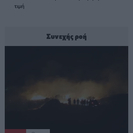
τιμή
Συνεχής ροή