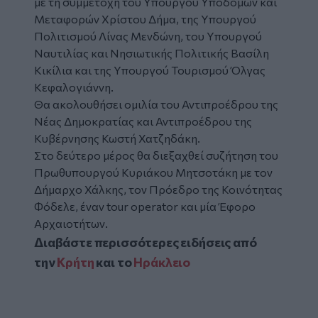
με τη συμμετοχή του Υπουργού Υποδομών και
Μεταφορών Χρίστου Δήμα, της Υπουργού
Πολιτισμού Λίνας Μενδώνη, του Υπουργού
Ναυτιλίας και Νησιωτικής Πολιτικής Βασίλη
Κικίλια και της Υπουργού Τουρισμού Όλγας
Κεφαλογιάννη.
Θα ακολουθήσει ομιλία του Αντιπροέδρου της
Νέας Δημοκρατίας και Αντιπροέδρου της
Κυβέρνησης Κωστή Χατζηδάκη.
Στο δεύτερο μέρος θα διεξαχθεί συζήτηση του
Πρωθυπουργού Κυριάκου Μητσοτάκη με τον
Δήμαρχο Χάλκης, τον Πρόεδρο της Κοινότητας
Φόδελε, έναν tour operator και μία Έφορο
Αρχαιοτήτων.
Διαβάστε περισσότερες ειδήσεις από
την
Κρήτη
και το
Ηράκλειο