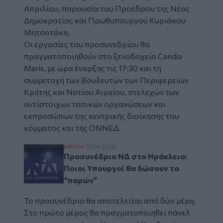
Απριλίου, παρουσία του Προέδρου της Νέας
Δημοκρατίας και Πρωθυπουργού
Κυριάκου
Μητσοτάκη
.
Οι εργασίες του προσυνεδρίου θα
πραγματοποιηθούν στο ξενοδοχείο Candia
Maris, με ώρα έναρξης τις 17:30 και τη
συμμετοχή των Βουλευτών των Περιφερειών
Κρήτης και Νοτίου Αιγαίου, στελεχών των
αντίστοιχων τοπικών οργανώσεων και
εκπροσώπων της κεντρικής διοίκησης του
κόμματος και της ΟΝΝΕΔ.
Προσυνέδριο ΝΔ στο Ηράκλειο: Ποιοι Υπο
ΚΡΗΤΗ
17.04.2026
Προσυνέδριο ΝΔ στο Ηράκλειο:
Ποιοι Υπουργοί θα δώσουν το
“παρών”
Το προσυνέδριο θα αποτελείται από δύο μέρη.
Στο πρώτο μέρος θα πραγματοποιηθεί πάνελ