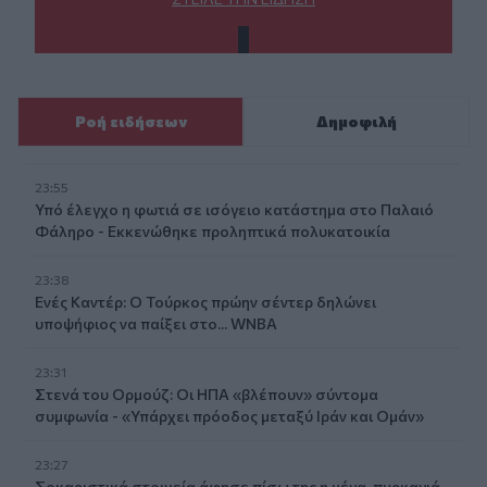
Ροή ειδήσεων
Δημοφιλή
23:55
Υπό έλεγχο η φωτιά σε ισόγειο κατάστημα στο Παλαιό
Φάληρο - Εκκενώθηκε προληπτικά πολυκατοικία
23:38
Ενές Καντέρ: Ο Τούρκος πρώην σέντερ δηλώνει
υποψήφιος να παίξει στο... WNBA
23:31
Στενά του Ορμούζ: Οι ΗΠΑ «βλέπουν» σύντομα
συμφωνία - «Υπάρχει πρόοδος μεταξύ Ιράν και Ομάν»
23:27
Σοκαριστικά στοιχεία άφησε πίσω της η μέγα-πυρκαγιά