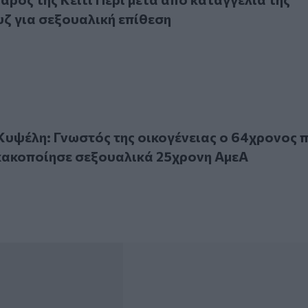
ζ για σεξουαλική επίθεση
έλη: Γνωστός της οικογένειας ο 64χρονος που φέρεται να 
Κυψέλη: Γνωστός της οικογένειας ο 64χρονος 
κακοποίησε σεξουαλικά 25χρονη ΑμεΑ