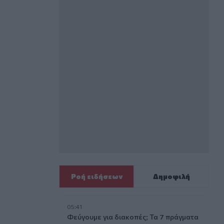
λλου σταρ
αι κατέληξε στο νοσοκομείο
Ροή ειδήσεων
Δημοφιλή
05:41
 σεξουαλική επίθεση
Φεύγουμε για διακοπές; Τα 7 πράγματα