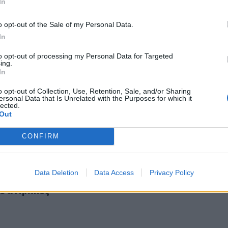
In
o opt-out of the Sale of my Personal Data.
In
to opt-out of processing my Personal Data for Targeted
ing.
α ο 32χρονος για τις σεξουαλικές επιθέσεις στο Αιγάλεω κ
In
ήμερα ο 32χρονος για τις σεξουαλικές επιθέσει
 και τον εμπρησμό στον Υμηττό
o opt-out of Collection, Use, Retention, Sale, and/or Sharing
ersonal Data that Is Unrelated with the Purposes for which it
lected.
Out
CONFIRM
ις γυναίκες στο Αιγάλεω: 32χρονος παρενόχλησε ανήλικες
Data Deletion
Data Access
Privacy Policy
τρεις γυναίκες στο Αιγάλεω: 32χρονος
ε ανήλικες