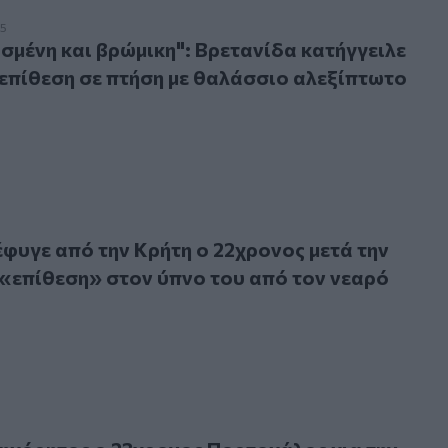
νη και βρώμικη": Βρετανίδα κατήγγειλε σεξουαλική επίθεση
25
σμένη και βρώμικη": Βρετανίδα κατήγγειλε
επίθεση σε πτήση με θαλάσσιο αλεξίπτωτο
ε από την Κρήτη ο 22χρονος μετά την σεξουαλική «επίθεση
φυγε από την Κρήτη ο 22χρονος μετά την
«επίθεση» στον ύπνο του από τον νεαρό
ρητος ο 23χρονος Πορτογάλος για την σεξουαλική επίθεση σ