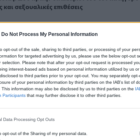
ς και σεξουαλικές επιθέσεις
-
Do Not Process My Personal Information
to opt-out of the sale, sharing to third parties, or processing of your per
κιωμένη έπεσε θύμα σεξουαλικής επίθεσης από νεαρό αλλοδ
formation for targeted advertising by us, please use the below opt-out s
Ηλικιωμένη έπεσε θύμα σεξουαλικής επίθεσης α
r selection. Please note that after your opt-out request is processed y
δαπό
eing interest-based ads based on personal information utilized by us or
disclosed to third parties prior to your opt-out. You may separately opt-
losure of your personal information by third parties on the IAB’s list of
. This information may also be disclosed by us to third parties on the
IA
Participants
that may further disclose it to other third parties.
λήφθη ξανά ο Αιθίοπας που αφέθηκε ελεύθερος κατά λάθος 
5
l Data Processing Opt Outs
υνελήφθη ξανά ο Αιθίοπας που αφέθηκε
ατά λάθος αφού καταδικάστηκε για σεξουαλικ
o opt-out of the Sharing of my personal data.