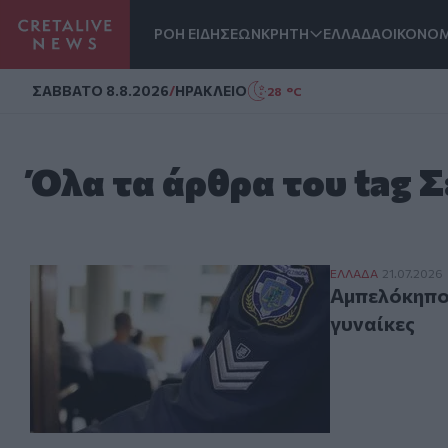
ΡΟΗ ΕΙΔΗΣΕΩΝ
ΚΡΗΤΗ
ΕΛΛΑΔΑ
ΟΙΚΟΝΟΜ
Homepage
ΣAΒΒΑΤΟ 8.8.2026
/
ΗΡΑΚΛΕΙΟ
28 °C
Όλα τα άρθρα του tag 
Αμπελόκηποι: 2
ΕΛΛAΔΑ
21.07.2026
Αμπελόκηπο
γυναίκες