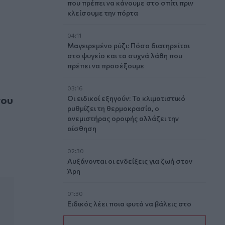
που πρέπει να κάνουμε στο σπίτι πριν
κλείσουμε την πόρτα
04:11
Μαγειρεμένο ρύζι: Πόσο διατηρείται
στο ψυγείο και τα συχνά λάθη που
πρέπει να προσέξουμε
03:16
κακοποίησε σεξουαλικά 25χρονη ΑμεΑ
που
Οι ειδικοί εξηγούν: Το κλιματιστικό
ρυθμίζει τη θερμοκρασία, ο
ανεμιστήρας οροφής αλλάζει την
αίσθηση
02:30
Αυξάνονται οι ενδείξεις για ζωή στον
Άρη
01:30
Ειδικός λέει ποια φυτά να βάλεις στο
μπαλκόνι σου το καλοκαίρι