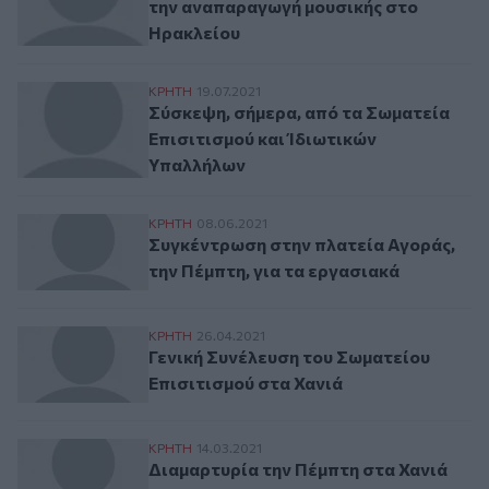
την αναπαραγωγή μουσικής στο
Ηρακλείου
Σύσκεψη, σήμερα, από τα Σωματεία Επισι
ΚΡΗΤΗ
19.07.2021
Σύσκεψη, σήμερα, από τα Σωματεία
Επισιτισμού και Ίδιωτικών
Υπαλλήλων
Συγκέντρωση στην πλατεία Αγοράς, την Π
ΚΡΗΤΗ
08.06.2021
Συγκέντρωση στην πλατεία Αγοράς,
την Πέμπτη, για τα εργασιακά
Γενική Συνέλευση του Σωματείου Επισιτισ
ΚΡΗΤΗ
26.04.2021
Γενική Συνέλευση του Σωματείου
Επισιτισμού στα Χανιά
Διαμαρτυρία την Πέμπτη στα Χανιά από τ
ΚΡΗΤΗ
14.03.2021
Διαμαρτυρία την Πέμπτη στα Χανιά