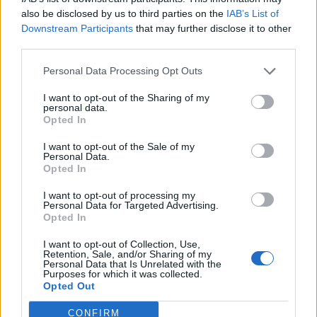
also be disclosed by us to third parties on the
IAB’s List of
17:20
Downstream Participants
that may further disclose it to other
Πλαστική ρύπανση: Το «παραμελημένο» πρόβλημα στη
διαχείριση των τροφικών αποβλήτων
third parties.
Personal Data Processing Opt Outs
17:14
Πρόλαβαν τη φωτιά στο Κορωπί - Είχε ηχήσει το 112
I want to opt-out of the Sharing of my
personal data.
Opted In
17:12
Ο Νετανιάχου απορρίπτει το σχέδιο Τραμπ για τη Γάζα
I want to opt-out of the Sale of my
Personal Data.
17:05
Opted In
Ο Καρέτσας πλήγωσε τον Τζόλη με τρομερό γκολ
I want to opt-out of processing my
Personal Data for Targeted Advertising.
16:47
Opted In
Δεκαπενταύγουστος 2026: Πώς αμείβονται όσοι θα
εργαστούν
I want to opt-out of Collection, Use,
Retention, Sale, and/or Sharing of my
Personal Data that Is Unrelated with the
16:37
Purposes for which it was collected.
Opted Out
Η «Αντιγόνη» του Σοφοκλή μέσα από τα μάτια της
Τεχνητής Νοημοσύνης
CONFIRM