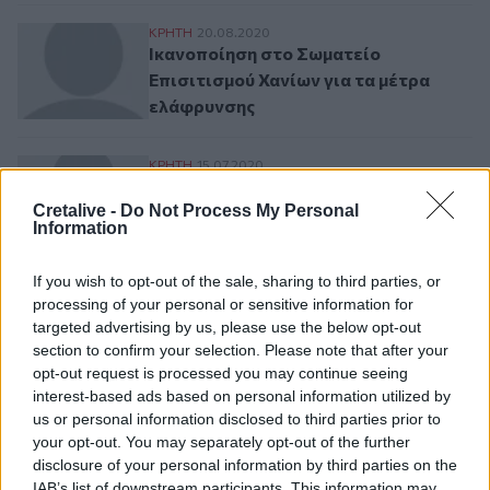
Ικανοποίηση στο Σωματείο Επισιτισμού Χ
ΚΡΗΤΗ
20.08.2020
Ικανοποίηση στο Σωματείο
Επισιτισμού Χανίων για τα μέτρα
ελάφρυνσης
Παράσταση Διαμαρτυρίας του Σωματείου 
ΚΡΗΤΗ
15.07.2020
Παράσταση Διαμαρτυρίας του
Cretalive -
Do Not Process My Personal
Σωματείου Επισιτισμού
Information
If you wish to opt-out of the sale, sharing to third parties, or
processing of your personal or sensitive information for
Σελιδοποίηση
Current page
1
Προηγούμενη σελίδα
Next page
targeted advertising by us, please use the below opt-out
section to confirm your selection. Please note that after your
opt-out request is processed you may continue seeing
interest-based ads based on personal information utilized by
us or personal information disclosed to third parties prior to
your opt-out. You may separately opt-out of the further
Ροή ειδήσεων
Δημοφιλή
disclosure of your personal information by third parties on the
IAB’s list of downstream participants. This information may