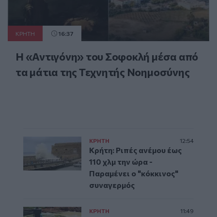
ΚΡΗΤΗ
16:37
Η «Αντιγόνη» του Σοφοκλή μέσα από
τα μάτια της Τεχνητής Νοημοσύνης
ΚΡΗΤΗ
12:54
Κρήτη: Ριπές ανέμου έως
110 χλμ την ώρα -
Παραμένει ο "κόκκινος"
συναγερμός
ΚΡΗΤΗ
11:49