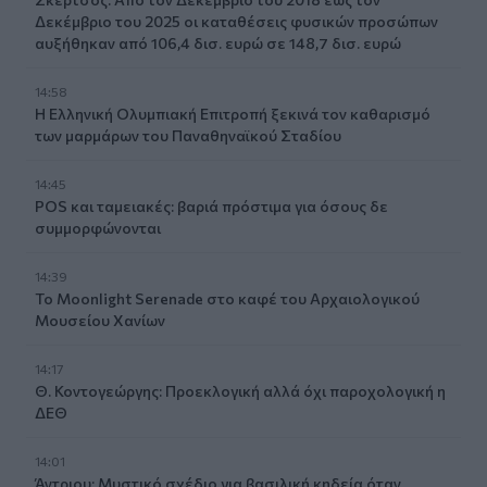
Δεκέμβριο του 2025 οι καταθέσεις φυσικών προσώπων
αυξήθηκαν από 106,4 δισ. ευρώ σε 148,7 δισ. ευρώ
14:58
Η Ελληνική Ολυμπιακή Επιτροπή ξεκινά τον καθαρισμό
των μαρμάρων του Παναθηναϊκού Σταδίου
14:45
POS και ταμειακές: βαριά πρόστιμα για όσους δε
συμμορφώνονται
14:39
To Moonlight Serenade στο καφέ του Αρχαιολογικού
Μουσείου Χανίων
14:17
Θ. Κοντογεώργης: Προεκλογική αλλά όχι παροχολογική η
ΔΕΘ
14:01
Άντριου: Μυστικό σχέδιο για βασιλική κηδεία όταν