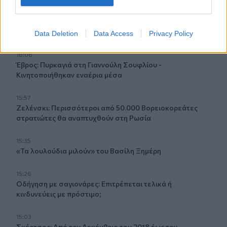
16:20
Κιλκίς: Καθυστερήσεις και αναμονή στο Τελωνείο
Ευζώνων, στο ρεύμα εξόδου από την Ελλάδα
Data Deletion
Data Access
Privacy Policy
16:06
Έβρος: Πυρκαγιά στη Γιαννούλη Σουφλίου -
Κινητοποιήθηκαν εναέρια μέσα
15:57
Ζελένσκι: Περισσότεροι από 50.000 Βορειοκορεάτες
στρατιώτες θα αναπτυχθούν στη Ρωσία
15:35
«Τα λουλούδια μιλούν» του Βασίλη Ξημέρη
15:26
Οδήγηση με σαγιονάρες: Επιτρέπεται τελικά ή
κινδυνεύεις με πρόστιμο;
15:03
Σκέρτσος: Από τον Δεκέμβριο του 2018 έως τον