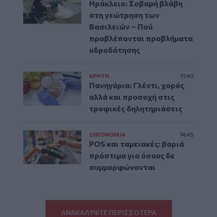
Ηράκλειο: Σοβαρή βλάβη
στη γεώτρηση των
Βασιλειών – Πού
προβλέπονται προβλήματα
υδροδότησης
ΚΡΗΤΗ
11:40
Πανηγύρια: Γλέντι, χορός
αλλά και προσοχή στις
τροφικές δηλητηριάσεις
ΟΙΚΟΝΟΜΙΑ
14:45
POS και ταμειακές: βαριά
πρόστιμα για όσους δε
συμμορφώνονται
ΑΝΑΚΑΛΥΨΤΕ ΠΕΡΙΣΣΟΤΕΡΑ