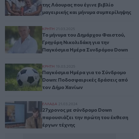
της Λάουρας που έγινε βιβλίο
μαγειρικής και μήνυμα συμπερίληψης
Το μήνυμα του Δημάρχου Φαιστού, Γρηγό
ΚΡΗΤΗ
21.03.2025
Το μήνυμα του Δημάρχου Φαιστού,
Γρηγόρη Νικολιδάκη για την
Παγκόσμια Ημέρα Συνδρόμου Down
Παγκόσμια Ημέρα για το Σύνδρομο Down:
ΚΡΗΤΗ
19.03.2025
Παγκόσμια Ημέρα για το Σύνδρομο
Down: Ποδοσφαιρικές δράσεις από
τον Δήμο Χανίων
27χρονος με σύνδρομο Down παρουσιάζει
ΕΛΛAΔΑ
21.03.2024
27χρονος με σύνδρομο Down
παρουσιάζει την πρώτη του έκθεση
έργων τέχνης