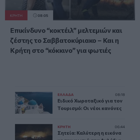
ΚΡΗΤΗ
08:05
Επικίνδυνο “κοκτέιλ” μελτεμιών και
ζέστης το Σαββατοκύριακο – Και η
Κρήτη στο “κόκκινο” για φωτιές
ΕΛΛAΔΑ
08:18
Ειδικό Χωροταξικό για τον
Τουρισμό: Οι νέοι κανόνες
ΚΡΗΤΗ
06:44
Σητεία: Καλύτερη η εικόνα