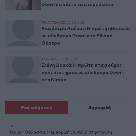
Down «σπάει» τα στερεότυπα
Λωξάντρα Λούκας: Η πρώτη ηθοποιός με
ΠΟΛΙΤΙΣΜΟΣ
22.08.2021
Λωξάντρα Λούκας: Η πρώτη ηθοποιός
με σύνδρομο Dοwn στο Εθνικό
Θέατρο
Ελένη Λουκά: H πρώτη πτυχιούχος πανεπ
ΚΟΣΜΟΣ
18.08.2021
Ελένη Λουκά: H πρώτη πτυχιούχος
πανεπιστημίου με σύνδρομο Down
στη Κύπρο
Ροή ειδήσεων
Δημοφιλή
08:33
Μαύρη Θάλασσα: Η εμπορική ναυτιλία στην πρώτη