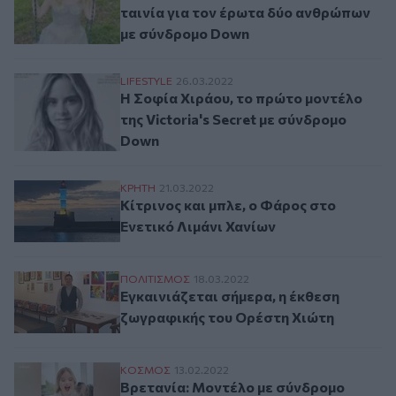
ταινία για τον έρωτα δύο ανθρώπων
με σύνδρομο Down
Η Σοφία Χιράου, το πρώτο μοντέλο της Vi
LIFESTYLE
26.03.2022
Η Σοφία Χιράου, το πρώτο μοντέλο
της Victoria's Secret με σύνδρομο
Down
Κίτρινος και μπλε, ο Φάρος στο Ενετικό Λ
ΚΡΗΤΗ
21.03.2022
Κίτρινος και μπλε, ο Φάρος στο
Ενετικό Λιμάνι Χανίων
Εγκαινιάζεται σήμερα, η έκθεση ζωγραφι
ΠΟΛΙΤΙΣΜΟΣ
18.03.2022
Εγκαινιάζεται σήμερα, η έκθεση
ζωγραφικής του Ορέστη Χιώτη
Βρετανία: Μοντέλο με σύνδρομο Down «σ
ΚΟΣΜΟΣ
13.02.2022
Βρετανία: Μοντέλο με σύνδρομο