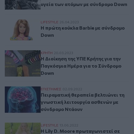
υγεία των ατόμων με σύνδρομο Down
Η πρώτη κούκλα Barbie με σύνδρομο Dow
LIFESTYLE
26.04.2023
Η πρώτη κούκλα Barbie με σύνδρομο
Down
Η Διοίκηση της ΥΠΕ Κρήτης για την Παγ
ΚΡΗΤΗ
20.03.2023
Η Διοίκηση της ΥΠΕ Κρήτης για την
Παγκόσμια Ημέρα για το Σύνδρομο
Down
Πειραματική θεραπεία βελτιώνει τη γνωσ
ΕΠΙΣΤΗΜΕΣ
02.09.2022
Πειραματική θεραπεία βελτιώνει τη
γνωστική λειτουργία ασθενών με
σύνδρομο Ντάουν
H Lily D. Moore πρωταγωνιστεί σε ταινί
LIFESTYLE
13.06.2022
H Lily D. Moore πρωταγωνιστεί σε