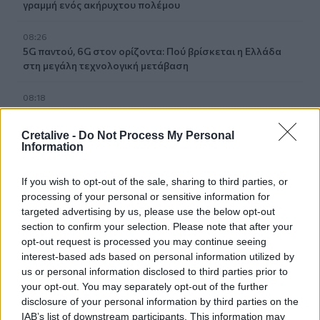
γραμμή ενός ακήρυχτου πολέμου
08:26
5G παντού, 6G στον ορίζοντα: Πού βρίσκεται η Ελλάδα
στη μεγάλη τεχνολογική μετάβαση
08:18
Ειδικό Χωροταξικό για τον Τουρισμό: Οι νέοι κανόνες
Cretalive -
Do Not Process My Personal
08:12
Information
Ελληνική Αναπτυξιακή Τράπεζα: Με «προίκα» 2 δισ. ευρώ
ανοίγει δρόμο για δάνεια έως 5 δισ. σε μικρομεσαίες
If you wish to opt-out of the sale, sharing to third parties, or
processing of your personal or sensitive information for
08:05
targeted advertising by us, please use the below opt-out
Επικίνδυνο “κοκτέιλ” μελτεμιών και ζέστης το
section to confirm your selection. Please note that after your
Σαββατοκύριακο – Και η Κρήτη στο “κόκκινο” για φωτιές
opt-out request is processed you may continue seeing
interest-based ads based on personal information utilized by
07:57
us or personal information disclosed to third parties prior to
Ο Ζελένσκι ευχαρίστησε την αμερικανική Γερουσία για
your opt-out. You may separately opt-out of the further
το νομοσχέδιο επιβολής κυρώσεων στη Ρωσία
disclosure of your personal information by third parties on the
IAB’s list of downstream participants. This information may