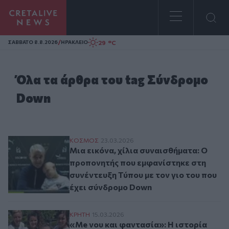
Homepage
/
29 °C
ΣAΒΒΑΤΟ 8.8.2026
ΗΡΑΚΛΕΙΟ
Όλα τα άρθρα του tag Σύνδρομο
Down
Μια εικόνα, χίλια συναισθήματα: Ο προπο
ΚΟΣΜΟΣ
23.03.2026
Μια εικόνα, χίλια συναισθήματα: Ο
προπονητής που εμφανίστηκε στη
συνέντευξη Τύπου με τον γιο του που
έχει σύνδρομο Down
«Me νου και φαντασία»: Η ιστορία της Λά
ΚΡΗΤΗ
15.03.2026
«Me νου και φαντασία»: Η ιστορία