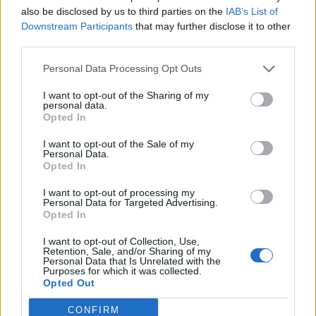
07:51
also be disclosed by us to third parties on the
IAB’s List of
Θεσσαλονίκη: Άγνωστοι τρύπησαν και δηλητηρίασαν
Downstream Participants
that may further disclose it to other
δέντρα στο κέντρο της πόλης
third parties.
07:43
Personal Data Processing Opt Outs
Φωτιά στο Πόρτο Γερμενό: Σκύλος επέστρεψε με
εγκαύματα στα πόδια στο σπίτι που τον φρόντιζαν
I want to opt-out of the Sharing of my
personal data.
Opted In
07:36
Στήριξη Τραμπ στον νέο πρόεδρο της Κολομβίας με
I want to opt-out of the Sale of my
Personal Data.
«βοήθεια» 1 δισ. δολαρίων
Opted In
07:29
I want to opt-out of processing my
Τα πρωτοσέλιδα των εφημερίδων
Personal Data for Targeted Advertising.
Opted In
07:22
I want to opt-out of Collection, Use,
Βραζιλία: Σε χαμηλό δεκαετίας η αποψίλωση του
Retention, Sale, and/or Sharing of my
Αμαζονίου – Μειώθηκε κατά 37%
Personal Data that Is Unrelated with the
Purposes for which it was collected.
Opted Out
07:15
ΑΑΔΕ: Ανοιχτό το σύστημα Ενιαίας Αίτησης Ενίσχυσης
CONFIRM