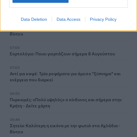
2025 – Μέχρι πότε μπορούν να γίνουν διορθώσεις
07:07
Data Deletion
Data Access
Privacy Policy
Τέσσερις ασκήσεις σε όρθια στάση που μετά τα 60
ενδυναμώνουν τους γλουτούς καλύτερα από τα squats -
Βίντεο
07:06
Εορτολόγιο: Ποιοι γιορτάζουν σήμερα 8 Αυγούστου
07:00
Αντί για καφέ: Τρία ροφήματα για άμεσο "ξύπνημα" και
ενέργεια που διαρκεί
06:55
Πυρκαγιές: «Πολύ υψηλός» ο κίνδυνος και σήμερα στην
Κρήτη - Δείτε χάρτη
06:44
Σητεία: Καλύτερη η εικόνα με την φωτιά στα Αχλάδια -
Βίντεο