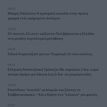
08:33
Μαύρη Θάλασσα: Η εμπορική ναυτιλία στην πρώτη
γραμμή ενός ακήρυχτου πολέμου
08:26
5G παντού, 6G στον ορίζοντα: Πού βρίσκεται η Ελλάδα
στη μεγάλη τεχνολογική μετάβαση
08:18
Ειδικό Χωροταξικό για τον Τουρισμό: Οι νέοι κανόνες
08:12
Ελληνική Αναπτυξιακή Τράπεζα: Με «προίκα» 2 δισ. ευρώ
ανοίγει δρόμο για δάνεια έως 5 δισ. σε μικρομεσαίες
08:05
Επικίνδυνο “κοκτέιλ” μελτεμιών και ζέστης το
Σαββατοκύριακο – Και η Κρήτη στο “κόκκινο” για φωτιές
07:57