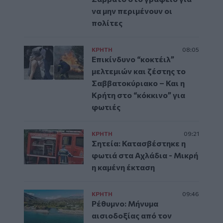
να μην περιμένουν οι
πολίτες
ΚΡΗΤΗ
08:05
Επικίνδυνο “κοκτέιλ”
μελτεμιών και ζέστης το
Σαββατοκύριακο – Και η
Κρήτη στο “κόκκινο” για
φωτιές
ΚΡΗΤΗ
09:21
Σητεία: Κατασβέστηκε η
φωτιά στα Αχλάδια - Μικρή
η καμένη έκταση
ΚΡΗΤΗ
09:46
Ρέθυμνο: Μήνυμα
αισιοδοξίας από τον