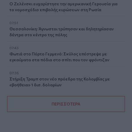
Ο Ζελένσκι ευχαρίστησε την αμερικανική Γερουσία για
το νομοσχέδιο επιβολής κυρώσεων στη Ρωσία
07:51
Θεσσαλονίκη: Άγνωστοι τρύπησαν και δηλητηρίασαν
δέντρα στο κέντρο της πόλης
07:43
Φωτιά στο Πόρτο Γερμενό: Σκύλος επέστρεψε με
εγκαύματα στα πόδια στο σπίτι που τον φρόντιζαν
07:36
Στήριξη Τραμπ στον νέο πρόεδρο της Κολομβίας με
«βοήθεια» 1 δισ. δολαρίων
ΠΕΡΙΣΣΟΤΕΡΑ