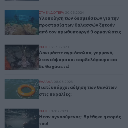
Υλοποίηση των δεσμεύσεων για την προσ
ΣΤΑ ΕΝΔΟΤΕΡΑ
20.06.2024
Υλοποίηση των δεσμεύσεων για την
προστασία των θαλασσών ζητούν
από τον πρωθυπουργό 9 οργανώσεις
Δοκιμάστε αγριόσαλπα, γερμανό, λεοντόψ
ΚΡΗΤΗ
25.10.2023
Δοκιμάστε αγριόσαλπα, γερμανό,
λεοντόψαρο και σαρδελόγαυρο και
δε θα χάσετε!
Γιατί υπάρχει αύξηση των θανάτων στις π
ΕΛΛAΔΑ
08.08.2023
Γιατί υπάρχει αύξηση των θανάτων
στις παραλίες;
Ήταν αγνοούμενος- Βρέθηκε η σορός του!
ΚΡΗΤΗ
17.07.2023
Ήταν αγνοούμενος- Βρέθηκε η σορός
του!