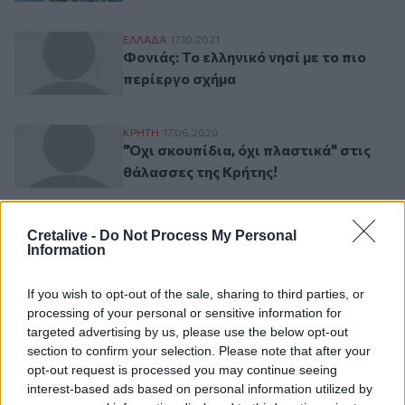
Φονιάς: Το ελληνικό νησί με το πιο περίε
ΕΛΛAΔΑ
17.10.2021
Φονιάς: Το ελληνικό νησί με το πιο
περίεργο σχήμα
"Όχι σκουπίδια, όχι πλαστικά" στις θάλασ
ΚΡΗΤΗ
17.06.2020
"Όχι σκουπίδια, όχι πλαστικά" στις
θάλασσες της Κρήτης!
Cretalive -
Do Not Process My Personal
Σελιδοποίηση
Information
Current page
1
Προηγούμενη σελίδα
Next page
If you wish to opt-out of the sale, sharing to third parties, or
processing of your personal or sensitive information for
targeted advertising by us, please use the below opt-out
section to confirm your selection. Please note that after your
Ροή ειδήσεων
Δημοφιλή
opt-out request is processed you may continue seeing
interest-based ads based on personal information utilized by