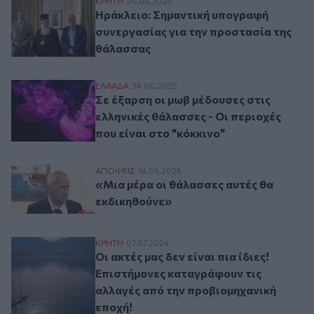
Ηράκλειο: Σημαντική υπογραφή συνεργασ
ΚΡΗΤΗ
26.06.2025
Ηράκλειο: Σημαντική υπογραφή
συνεργασίας για την προστασία της
θάλασσας
Σε έξαρση οι μωβ μέδουσες στις ελληνικές
ΕΛΛAΔΑ
24.06.2025
Σε έξαρση οι μωβ μέδουσες στις
ελληνικές θάλασσες - Οι περιοχές
που είναι στο "κόκκινο"
«Μια μέρα οι θάλασσες αυτές θα εκδικηθ
ΑΠΟΨΕΙΣ
14.05.2025
«Μια μέρα οι θάλασσες αυτές θα
εκδικηθούνε»
Οι ακτές μας δεν είναι πια ίδιες! Επιστή
ΚΡΗΤΗ
07.07.2024
Οι ακτές μας δεν είναι πια ίδιες!
Επιστήμονες καταγράφουν τις
αλλαγές από την προβιομηχανική
εποχή!