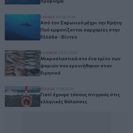
πρόβλημα
Από τον Σαρωνικό μέχρι την Κρήτη: Πού ε
ΕΛΛAΔΑ
04.06.2026
Από τον Σαρωνικό μέχρι την Κρήτη:
Πού εμφανίζονται καρχαρίες στην
Ελλάδα - Βίντεο
Μικροπλαστικά στο ένα τρίτο των ψαριών
ΚΟΣΜΟΣ
29.01.2026
Μικροπλαστικά στο ένα τρίτο των
ψαριών που ερευνήθηκαν στον
Ειρηνικό
Γιατί έχουμε τόσους πνιγμούς στις ελλην
ΕΛΛAΔΑ
17.08.2025
Γιατί έχουμε τόσους πνιγμούς στις
ελληνικές θάλασσες