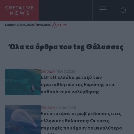
Homepage
/
31 °C
ΣAΒΒΑΤΟ 8.8.2026
ΗΡΑΚΛΕΙΟ
Όλα τα άρθρα του tag Θάλασσες
ΕΟΠ: Η Ελλάδα μεταξύ των πρωταθλητών
ΕΛΛAΔΑ
16.06.2026
ΕΟΠ: Η Ελλάδα μεταξύ των
πρωταθλητών της Ευρώπης στα
καθαρά νερά κολύμβησης
Επέστρεψαν οι μωβ μέδουσες στις ελληνικ
ΕΛΛAΔΑ
05.06.2026
Επέστρεψαν οι μωβ μέδουσες στις
ελληνικές θάλασσες: Οι τρεις
περιοχές που έχουν το μεγαλύτερο