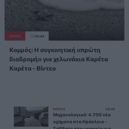
ΚΡΗΤΗ
09:44
Κομμός: Η συγκινητική «πρώτη
διαδρομή» για χελωνάκια Καρέτα
Καρέτα - Βίντεο
ΚΡΗΤΗ
08:49
Μηχανολογικό: 4.700 νέα
οχήματα στο Ηράκλειο -
Σάββατο στο γραφείο για