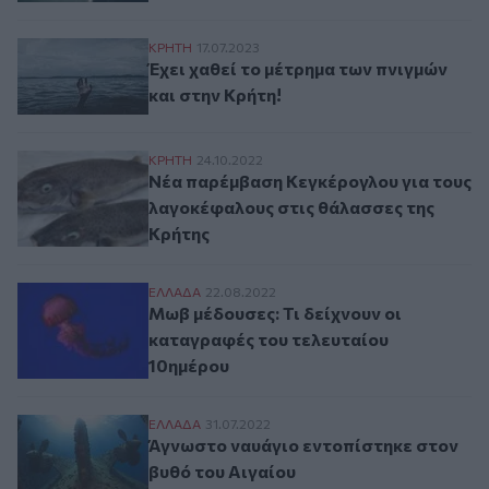
Έχει χαθεί το μέτρημα των πνιγμών και στ
ΚΡΗΤΗ
17.07.2023
Έχει χαθεί το μέτρημα των πνιγμών
και στην Κρήτη!
Νέα παρέμβαση Κεγκέρογλου για τους λα
ΚΡΗΤΗ
24.10.2022
Νέα παρέμβαση Κεγκέρογλου για τους
λαγοκέφαλους στις θάλασσες της
Κρήτης
Μωβ μέδουσες: Τι δείχνουν οι καταγραφέ
ΕΛΛAΔΑ
22.08.2022
Μωβ μέδουσες: Τι δείχνουν οι
καταγραφές του τελευταίου
10ημέρου
Άγνωστο ναυάγιο εντοπίστηκε στον βυθό 
ΕΛΛAΔΑ
31.07.2022
Άγνωστο ναυάγιο εντοπίστηκε στον
βυθό του Αιγαίου