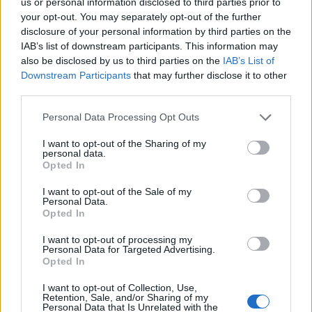
us or personal information disclosed to third parties prior to
09:46
your opt-out. You may separately opt-out of the further
Ρέθυμνο: Μήνυμα αισιοδοξίας από τον τουρισμό μετά τις
disclosure of your personal information by third parties on the
πυρκαγιές στο νότο
IAB’s list of downstream participants. This information may
also be disclosed by us to third parties on the
IAB’s List of
09:44
Downstream Participants
that may further disclose it to other
Κομμός: Η συγκινητική «πρώτη διαδρομή» για χελωνάκια
third parties.
Καρέτα Καρέτα - Βίντεο
Personal Data Processing Opt Outs
09:33
I want to opt-out of the Sharing of my
ΒΟΑΚ: Ολιγόλεπτη διακοπή κυκλοφορίας στο τμήμα
personal data.
Νεάπολη – Άγιος Νικόλαος λόγω ανατίναξης
Opted In
09:27
I want to opt-out of the Sale of my
Personal Data.
Βερολίνο: «Στημένη προβοκάτσια» το περιστατικό με το
Opted In
drone, σύμφωνα με τη ρωσική πρεσβεία
I want to opt-out of processing my
09:21
Personal Data for Targeted Advertising.
Opted In
Σητεία: Κατασβέστηκε η φωτιά στα Αχλάδια - Μικρή η
καμένη έκταση
I want to opt-out of Collection, Use,
Retention, Sale, and/or Sharing of my
Personal Data that Is Unrelated with the
09:14