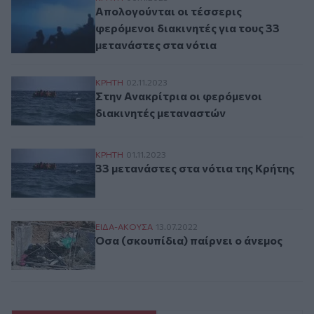
Απολογούνται οι τέσσερις
φερόμενοι διακινητές για τους 33
μετανάστες στα νότια
Στην Ανακρίτρια οι φερόμενοι διακινητές
ΚΡΗΤΗ
02.11.2023
Στην Ανακρίτρια οι φερόμενοι
διακινητές μεταναστών
33 μετανάστες στα νότια της Κρήτης
ΚΡΗΤΗ
01.11.2023
33 μετανάστες στα νότια της Κρήτης
Όσα (σκουπίδια) παίρνει ο άνεμος
ΕΙΔΑ-ΑΚΟΥΣΑ
13.07.2022
Όσα (σκουπίδια) παίρνει ο άνεμος