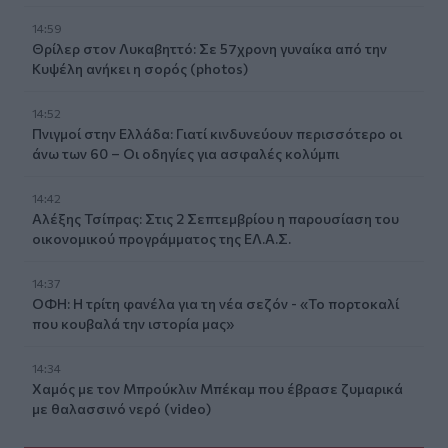
14:59
Θρίλερ στον Λυκαβηττό: Σε 57χρονη γυναίκα από την
Κυψέλη ανήκει η σορός (photos)
14:52
Πνιγμοί στην Ελλάδα: Γιατί κινδυνεύουν περισσότερο οι
άνω των 60 – Οι οδηγίες για ασφαλές κολύμπι
14:42
Αλέξης Τσίπρας: Στις 2 Σεπτεμβρίου η παρουσίαση του
οικονομικού προγράμματος της ΕΛ.Α.Σ.
14:37
ΟΦΗ: Η τρίτη φανέλα για τη νέα σεζόν - «Το πορτοκαλί
που κουβαλά την ιστορία μας»
14:34
Χαμός με τον Μπρούκλιν Μπέκαμ που έβρασε ζυμαρικά
με θαλασσινό νερό (video)