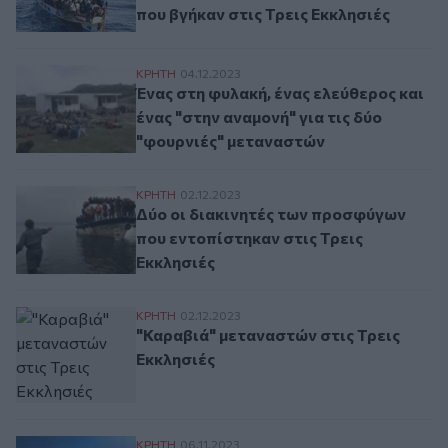
που βγήκαν στις Τρεις Εκκλησιές
Ένας στη φυλακή, ένας ελεύθερος και ένας
ΚΡΗΤΗ
04.12.2023
Ένας στη φυλακή, ένας ελεύθερος και
ένας "στην αναμονή" για τις δύο
"φουρνιές" μεταναστών
Δύο οι διακινητές των προσφύγων που εντ
ΚΡΗΤΗ
02.12.2023
Δύο οι διακινητές των προσφύγων
που εντοπίστηκαν στις Τρεις
Εκκλησιές
"Καραβιά" μεταναστών στις Τρεις Εκκλησι
ΚΡΗΤΗ
02.12.2023
"Καραβιά" μεταναστών στις Τρεις
Εκκλησιές
Απολογούνται οι τέσσερις φερόμενοι διακ
ΚΡΗΤΗ
06.11.2023