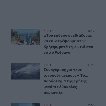
ΚΡΗΤΗ
15:40
«Του χρόνου σχεδιάζουμε
να επιστρέψουμε στην
Κρήτη», μετά τη φωτιά στο
νότιο Ρέθυμνο
ΚΡΗΤΗ
13:28
Συναγερμός για τους
ισχυρούς ανέμους – Το...
παράδειγμα της Κρήτης
μετά τις δύσκολες
πυρκαγιές
ΚΡΗΤΗ
11:56