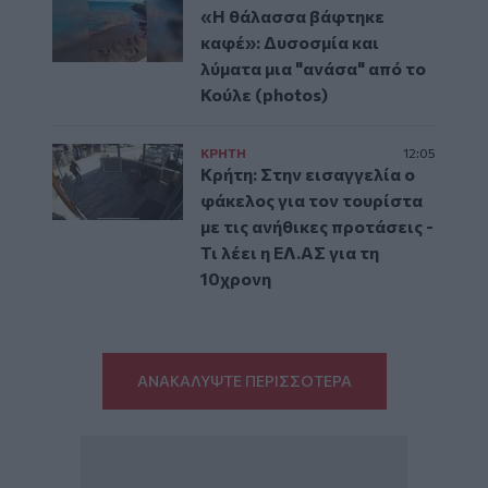
«Η θάλασσα βάφτηκε
καφέ»: Δυσοσμία και
λύματα μια "ανάσα" από το
Κούλε (photos)
ΚΡΗΤΗ
12:05
Κρήτη: Στην εισαγγελία ο
φάκελος για τον τουρίστα
με τις ανήθικες προτάσεις -
Τι λέει η ΕΛ.ΑΣ για τη
10χρονη
ΑΝΑΚΑΛΥΨΤΕ ΠΕΡΙΣΣΟΤΕΡΑ