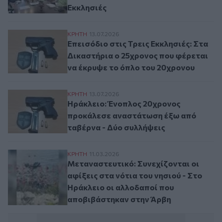
Εκκλησιές
Επεισόδιο στις Τρεις Εκκλησιές: Στα Δικ
ΚΡΗΤΗ
13.07.2026
Επεισόδιο στις Τρεις Εκκλησιές: Στα
Δικαστήρια ο 25χρονος που φέρεται
να έκρυψε το όπλο του 20χρονου
Ηράκλειο: Ένοπλος 20χρονος προκάλεσε 
ΚΡΗΤΗ
13.07.2026
Ηράκλειο: Ένοπλος 20χρονος
προκάλεσε αναστάτωση έξω από
ταβέρνα - Δύο συλλήψεις
Μεταναστευτικό: Συνεχίζονται οι αφίξεις
ΚΡΗΤΗ
11.03.2026
Μεταναστευτικό: Συνεχίζονται οι
αφίξεις στα νότια του νησιού - Στο
Ηράκλειο οι αλλοδαποί που
αποβιβάστηκαν στην Άρβη