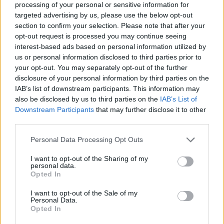
processing of your personal or sensitive information for
υπάρχουν περιθώρια εφησυχασμού"
targeted advertising by us, please use the below opt-out
section to confirm your selection. Please note that after your
15:57
opt-out request is processed you may continue seeing
Φωτιά σε χαμηλή βλάστηση στη Σίνδο - Σηκώθηκε
interest-based ads based on personal information utilized by
ελικόπτερο
us or personal information disclosed to third parties prior to
your opt-out. You may separately opt-out of the further
15:54
disclosure of your personal information by third parties on the
Αττικόν: Εκτός λειτουργίας και οι δύο αξονικοί
IAB’s list of downstream participants. This information may
τομογράφοι
also be disclosed by us to third parties on the
IAB’s List of
Downstream Participants
that may further disclose it to other
15:48
third parties.
Ταϊλάνδη: Στους 9 οι νεκροί μετά τον θάνατο ενός
12χρονου κοριτσιού στην επίθεση με πυροβολισμούς σε
Personal Data Processing Opt Outs
σχολείο
I want to opt-out of the Sharing of my
15:40
personal data.
Opted In
«Του χρόνου σχεδιάζουμε να επιστρέψουμε στην
Κρήτη», μετά τη φωτιά στο νότιο Ρέθυμνο
I want to opt-out of the Sale of my
Personal Data.
15:38
Opted In
Θερινές εκπτώσεις: Χαμηλότερος ο τζίρος – Αυξημένες