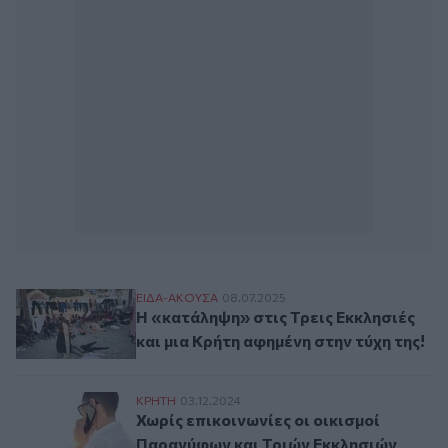
Η «κατάληψη» στις Τρεις Εκκλησιές και μι
ΕΙΔΑ-ΑΚΟΥΣΑ
08.07.2025
Η «κατάληψη» στις Τρεις Εκκλησιές
και μια Κρήτη αφημένη στην τύχη της!
Χωρίς επικοινωνίες οι οικισμοί Παρανύφω
ΚΡΗΤΗ
03.12.2024
Χωρίς επικοινωνίες οι οικισμοί
Παρανύφων και Τριών Εκκλησιών