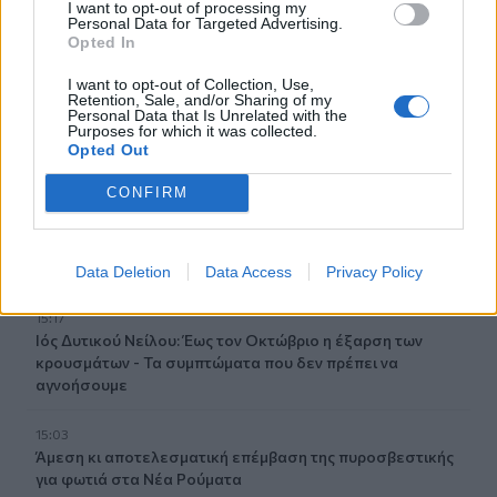
οι πιέσεις από το ηλεκτρονικό εμπόριο
I want to opt-out of processing my
Personal Data for Targeted Advertising.
Opted In
15:29
Συναγερμός για άνδρα περιπατητή που ζήτησε τις πρώτες
I want to opt-out of Collection, Use,
Retention, Sale, and/or Sharing of my
βοήθειες κοντά στο φαράγγι του Τράφουλα
Personal Data that Is Unrelated with the
Purposes for which it was collected.
Opted Out
15:26
Στέφανος Τσιτσιπάς: Διακοπές στην Ελβετία με τη νέα
CONFIRM
του σύντροφο (photos)
15:21
Λιονέλ Μέσι: Πέθανε ο πατέρας του
Data Deletion
Data Access
Privacy Policy
15:17
Ιός Δυτικού Νείλου: Έως τον Οκτώβριο η έξαρση των
κρουσμάτων - Τα συμπτώματα που δεν πρέπει να
αγνοήσουμε
15:03
Άμεση κι αποτελεσματική επέμβαση της πυροσβεστικής
για φωτιά στα Νέα Ρούματα