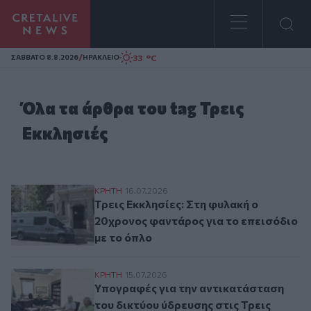
Homepage
/
33 °C
ΣAΒΒΑΤΟ 8.8.2026
ΗΡΑΚΛΕΙΟ
Όλα τα άρθρα του tag Τρεις
Εκκλησιές
Τρεις Εκκλησίες: Στη φυλακή ο 20χρονος 
ΚΡΗΤΗ
16.07.2026
Τρεις Εκκλησίες: Στη φυλακή ο
20χρονος φαντάρος για το επεισόδιο
με το όπλο
Υπογραφές για την αντικατάσταση του δι
ΚΡΗΤΗ
15.07.2026
Υπογραφές για την αντικατάσταση
του δικτύου ύδρευσης στις Τρεις