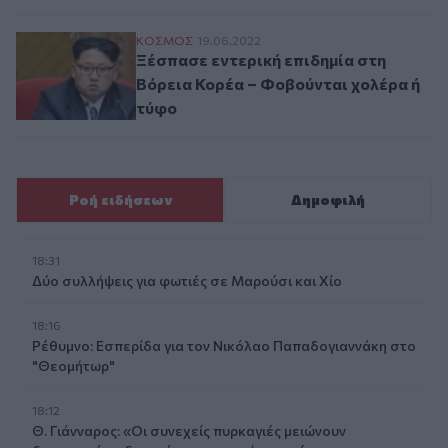
Ξέσπασε εντερική επιδημία στη Βόρεια Κ
ΚΟΣΜΟΣ
19.06.2022
Ξέσπασε εντερική επιδημία στη
Βόρεια Κορέα – Φοβούνται χολέρα ή
τύφο
Ροή ειδήσεων
Δημοφιλή
18:31
Δύο συλλήψεις για φωτιές σε Μαρούσι και Χίο
18:16
Ρέθυμνο: Εσπερίδα για τον Νικόλαο Παπαδογιαννάκη στο
"Θεομήτωρ"
18:12
Θ. Γιάνναρος: «Οι συνεχείς πυρκαγιές μειώνουν