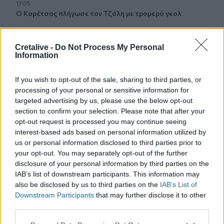
17:05
Ο Καρέτσας πλήγωσε τον Τζόλη με τρομερό γκολ
16:47
Δεκαπενταύγουστος 2026: Πώς αμείβονται όσοι θα
Cretalive -
Do Not Process My Personal
Information
εργαστούν
16:37
If you wish to opt-out of the sale, sharing to third parties, or
Η «Αντιγόνη» του Σοφοκλή μέσα από τα μάτια της
processing of your personal or sensitive information for
Τεχνητής Νοημοσύνης
targeted advertising by us, please use the below opt-out
section to confirm your selection. Please note that after your
16:20
opt-out request is processed you may continue seeing
Κιλκίς: Καθυστερήσεις και αναμονή στο Τελωνείο
interest-based ads based on personal information utilized by
Ευζώνων, στο ρεύμα εξόδου από την Ελλάδα
us or personal information disclosed to third parties prior to
your opt-out. You may separately opt-out of the further
disclosure of your personal information by third parties on the
16:06
Έβρος: Πυρκαγιά στη Γιαννούλη Σουφλίου -
IAB’s list of downstream participants. This information may
Κινητοποιήθηκαν εναέρια μέσα
also be disclosed by us to third parties on the
IAB’s List of
Downstream Participants
that may further disclose it to other
third parties.
15:57
Ζελένσκι: Περισσότεροι από 50.000 Βορειοκορεάτες