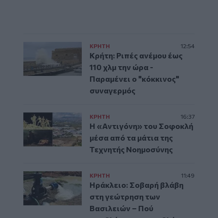
ΚΡΗΤΗ
12:54
Κρήτη: Ριπές ανέμου έως
110 χλμ την ώρα -
Παραμένει ο "κόκκινος"
συναγερμός
ΚΡΗΤΗ
16:37
Η «Αντιγόνη» του Σοφοκλή
μέσα από τα μάτια της
Τεχνητής Νοημοσύνης
ΚΡΗΤΗ
11:49
Ηράκλειο: Σοβαρή βλάβη
στη γεώτρηση των
Βασιλειών – Πού