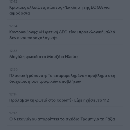
17:42
Κρίσιμες ελλείψεις αίματος - Έκκληση της ΕΟΘΑ για
αιμοδοσία
17:34
Κοντογεώργης: «Η φετινή ΔΕΘ είναι προεκλογική, αλλά
δεν είναι παροχολογική»
17:33
Μεγάλη φωτιά στο Μουζάκι Ηλείας
17:20
Πλαστική ρύπανση: Το «παραμελημένο» πρόβλημα στη
διαχείριση των τροφικών αποβλήτων
17:14
Πρόλαβαν τη φωτιά στο Κορωπί - Είχε ηχήσει το 112
17:12
Ο Νετανιάχου απορρίπτει το σχέδιο Τραμπ για τη Γάζα