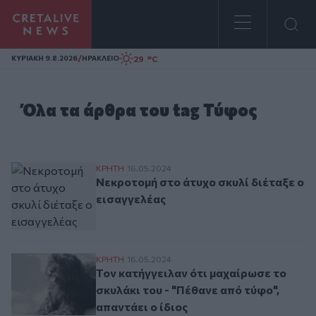
Homepage
/
29 °C
ΚΥΡΙΑΚΗ 9.8.2026
ΗΡΑΚΛΕΙΟ
Όλα τα άρθρα του tag Τύφος
Νεκροτομή στο άτυχο σκυλί διέταξε ο ει
ΚΡΗΤΗ
16.05.2024
Νεκροτομή στο άτυχο σκυλί διέταξε ο
εισαγγελέας
Τον κατήγγειλαν ότι μαχαίρωσε το σκυλάκι
ΚΡΗΤΗ
16.05.2024
Τον κατήγγειλαν ότι μαχαίρωσε το
σκυλάκι του - "Πέθανε από τύφο",
απαντάει ο ίδιος