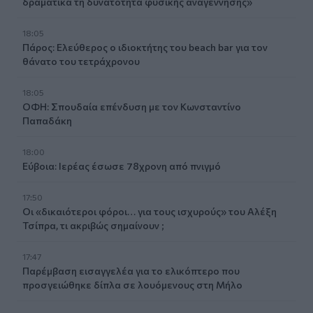
δραματικά τη δυνατότητα φυσικής αναγέννησης»
18:05
Πάρος: Ελεύθερος ο ιδιοκτήτης του beach bar για τον
θάνατο του τετράχρονου
18:05
ΟΦΗ: Σπουδαία επένδυση με τον Κωνσταντίνο
Παπαδάκη
18:00
Εύβοια: Ιερέας έσωσε 78χρονη από πνιγμό
17:50
Οι «δικαιότεροι φόροι… για τους ισχυρούς» του Αλέξη
Τσίπρα, τι ακριβώς σημαίνουν ;
17:47
Παρέμβαση εισαγγελέα για το ελικόπτερο που
προσγειώθηκε δίπλα σε λουόμενους στη Μήλο