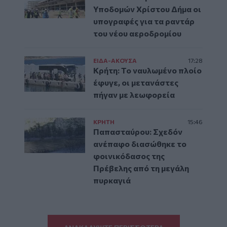
Υποδομών Χρίστου Δήμα οι
υπογραφές για τα ραντάρ
του νέου αεροδρομίου
ΕΙΔΑ-ΑΚΟΥΣΑ
17:28
Κρήτη: Το ναυλωμένο πλοίο
έφυγε, οι μετανάστες
πήγαν με λεωφορεία
ΚΡΗΤΗ
15:46
Παπασταύρου: Σχεδόν
ανέπαφο διασώθηκε το
φοινικόδασος της
Πρέβελης από τη μεγάλη
πυρκαγιά