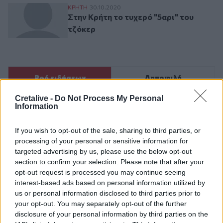
Στην Κρήτη το τυχερό "5αρι" του τζόκερ
ΚΡΗΤΗ
30.10.2020
Στην Κρήτη το τυχερό "5αρι" του
τζόκερ
Ροή ειδήσεων
Δημοφιλή
Cretalive -
Do Not Process My Personal
Information
20:15
Γερμανία: Τουλάχιστον 25 τραυματίες, οι επτά σοβαρά,
από σύγκρουση δύο τραμ - Δείτε βίντεο
If you wish to opt-out of the sale, sharing to third parties, or
processing of your personal or sensitive information for
20:06
targeted advertising by us, please use the below opt-out
Οργανωτικό λίφτινγκ χρειάζονται οι δήμοι
section to confirm your selection. Please note that after your
opt-out request is processed you may continue seeing
19:57
interest-based ads based on personal information utilized by
Ζ. Κωνσταντοπούλου για πυρκαγιές: Αυτό που συμβαίνει
us or personal information disclosed to third parties prior to
δεν είναι ατύχημα αλλά έγκλημα συνεχιζόμενο
your opt-out. You may separately opt-out of the further
disclosure of your personal information by third parties on the