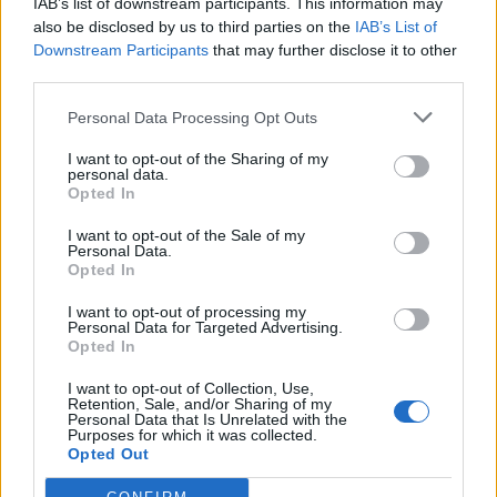
IAB’s list of downstream participants. This information may
19:56
Σε κλίμα οδύνης το ύστατο χαίρε στον Αριστοτέλη
also be disclosed by us to third parties on the
IAB’s List of
Δαμίγο που έχασε τη ζωή του κατά τη συντριβή των
Downstream Participants
that may further disclose it to other
ελικοπτέρων στην Ψάθα
third parties.
Personal Data Processing Opt Outs
19:42
Χανιά: Εκδήλωση μνήμης για τα 81 χρόνια από τη
I want to opt-out of the Sharing of my
Χιροσίμα και το Ναγκασάκι
personal data.
Opted In
19:33
I want to opt-out of the Sale of my
Σενετάκης για ΒΟΑΚ: «Η Κρήτη αποκτά επιτέλους έναν
Personal Data.
υπερσύγχρονο αυτοκινητόδρομο»
Opted In
19:23
I want to opt-out of processing my
Personal Data for Targeted Advertising.
Ρέθυμνο: 19 κτίρια κρίθηκαν «κόκκινα» μετά τις φονικές
Opted In
πυρκαγιές
I want to opt-out of Collection, Use,
19:16
Retention, Sale, and/or Sharing of my
Personal Data that Is Unrelated with the
Σαμοθράκη: Στο νοσοκομείο 15χρονη μετά από πτώση –
Purposes for which it was collected.
Ειδοποίησε μόνη της το 112
Opted Out
19:14