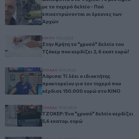
με το τυχερό δελτίο - Πού
επικεντρώνονται οι έρευνες των
Αρχών
Στην Κρήτη το "χρυσό" δελτίο του Τζόκερ 
ΚΡΗΤΗ
17.12.2023
Στην Κρήτη το "χρυσό" δελτίο του
Τζόκερ που κερδίζει 2, 6 εκατ ευρώ!
Λάρισα: Τί λέει ο ιδιοκτήτης πρακτορείο
ΕΛΛAΔΑ
10.11.2023
Λάρισα: Τί λέει ο ιδιοκτήτης
πρακτορείου για τον τυχερό που
κέρδισε 150.000 ευρώ στο ΚΙΝΟ
ΤΖΟΚΕΡ: Ένα "χρυσό" δελτίο κερδίζει 5,6
ΕΛΛAΔΑ
15.10.2023
ΤΖΟΚΕΡ: Ένα "χρυσό" δελτίο κερδίζει
5,6 εκατομ. ευρώ