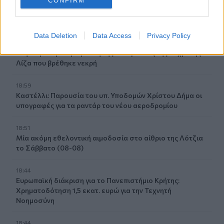
CONFIRM
Φωτιές στο Ρέθυμνο: Αποζημιώσεις και για τον
κατεστραμμένο εξοπλισμό άρδευσης
Data Deletion
Data Access
Privacy Policy
19:01
Κυψέλη: Η πρώτη δήλωση της οικογένειας της 38χρονης
Λίζα που βρέθηκε νεκρή
18:59
Καστέλλι: Παρουσία του υπ. Υποδομών Χρίστου Δήμα οι
υπογραφές για τα ραντάρ του νέου αεροδρομίου
18:51
Μία ακόμη εθελοντική αιμοδοσία στο αίθριο της Λότζια
το Σάββατο (08-08)
18:44
Ευρωπαϊκή διάκριση για το Πανεπιστήμιο Κρήτης:
Χρηματοδότηση 1,5 εκατ. ευρώ για την Τεχνητή
Νοημοσύνη
18:44