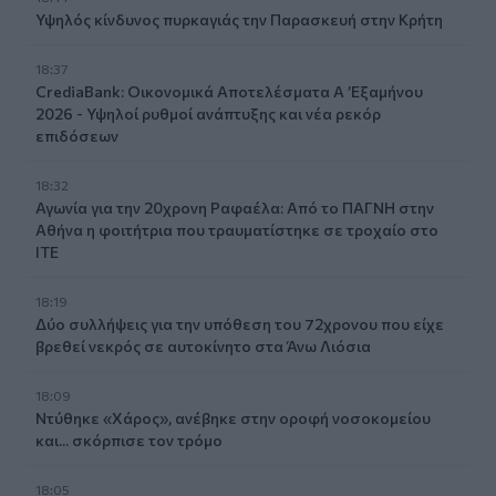
Υψηλός κίνδυνος πυρκαγιάς την Παρασκευή στην Κρήτη
18:37
CrediaBank: Οικονομικά Αποτελέσματα A ’Εξαμήνου
2026 - Υψηλοί ρυθμοί ανάπτυξης και νέα ρεκόρ
επιδόσεων
18:32
Αγωνία για την 20χρονη Ραφαέλα: Από το ΠΑΓΝΗ στην
Αθήνα η φοιτήτρια που τραυματίστηκε σε τροχαίο στο
ΙΤΕ
18:19
Δύο συλλήψεις για την υπόθεση του 72χρονου που είχε
βρεθεί νεκρός σε αυτοκίνητο στα Άνω Λιόσια
18:09
Ντύθηκε «Χάρος», ανέβηκε στην οροφή νοσοκομείου
και... σκόρπισε τον τρόμο
18:05