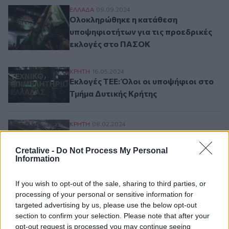
Ολοκληρώθηκε η κατάθεση υποψηφιοτήτων
ΕΛΛAΔΑ
09.09.2024
Ολοκληρώθηκε η κατάθεση
υποψηφιοτήτων για τις προεδρικές
εκλογές στο ΠΑΣΟΚ
Εκλογές ΤΕΕ: Όλοι οι υποψήφιοι στο Τμή
ΚΡΗΤΗ
16.05.2024
Εκλογές ΤΕΕ: Όλοι οι υποψήφιοι στο
Τμήμα Δυτικής Κρήτης
Δέκα οι υποψηφιότητες για τη νέα διοίκη
ΚΡΗΤΗ
08.02.2024
Δέκα οι υποψηφιότητες για τη νέα
διοίκηση του Πανεπιστημίου Κρήτης
Cretalive -
Do Not Process My Personal
Information
If you wish to opt-out of the sale, sharing to third parties, or
Σελιδοποίηση
Current page
1
processing of your personal or sensitive information for
Προηγούμενη σελίδα
Next page
targeted advertising by us, please use the below opt-out
section to confirm your selection. Please note that after your
opt-out request is processed you may continue seeing