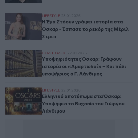
Η Έμα Στόουν γράφει ιστορία στα Όσκαρ 
LIFESTYLE
23.01.2026
Η Έμα Στόουν γράφει ιστορία στα
Όσκαρ - Έσπασε το ρεκόρ της Μέριλ
Στριπ
Yποψηφιότητες Όσκαρ: Γράφουν ιστορία ο
ΠΟΛΙΤΙΣΜΟΣ
22.01.2026
Yποψηφιότητες Όσκαρ: Γράφουν
ιστορία οι «Αμαρτωλοί» – Και πάλι
υποψήφιος ο Γ. Λάνθιμος
Ελληνικό αποτύπωμα στα Όσκαρ: Υποψήφι
LIFESTYLE
22.01.2026
Ελληνικό αποτύπωμα στα Όσκαρ:
Υποψήφιο το Bugonia του Γιώργου
Λάνθιμου