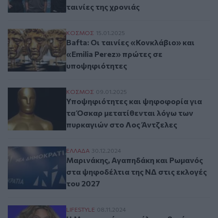
ταινίες της χρονιάς
Bafta: Οι ταινίες «Κονκλάβιο» και «Emili
ΚΟΣΜΟΣ
15.01.2025
Bafta: Οι ταινίες «Κονκλάβιο» και
«Emilia Perez» πρώτες σε
υποψηφιότητες
Υποψηφιότητες και ψηφοφορία για τα Όσκ
ΚΟΣΜΟΣ
09.01.2025
Υποψηφιότητες και ψηφοφορία για
τα Όσκαρ μετατίθενται λόγω των
πυρκαγιών στο Λος Άντζελες
Μαρινάκης, Αγαπηδάκη και Ρωμανός στα ψ
ΕΛΛAΔΑ
30.12.2024
Μαρινάκης, Αγαπηδάκη και Ρωμανός
στα ψηφοδέλτια της ΝΔ στις εκλογές
του 2027
Η Μπιγιονσέ το μεγάλο φαβορί στην τελε
LIFESTYLE
08.11.2024