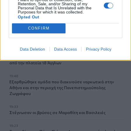
Retention, Sale, and/or Sharing of my
20:05
Personal Data that Is Unrelated with the
Purposes for which it was collected.
Καλύτερη η εικόνα της φωτιάς στη Μικρή Βίγλα της Νάξου
Opted Out
20:03
CONFIRM
Ρέθυμνο: Πέντε άτομα έστειλαν στο νοσοκομείο
Βρετανό
Data Deletion
Data Access
Privacy Policy
19:59
Ηράκλειο: Δικογραφία για τα λύματα στο λιμάνι, πίσω
από την πλατεία 18 Άγγλων
19:48
Εξαρθρώθηκε ομάδα που διακινούσε ναρκωτικά στην
Αθήνα και στην περιοχή της Πανεπιστημιούπολης
Ζωγράφου
19:33
Στέγνωσαν οι βρύσες σε Μαραθίτη και Βασιλειές
19:23