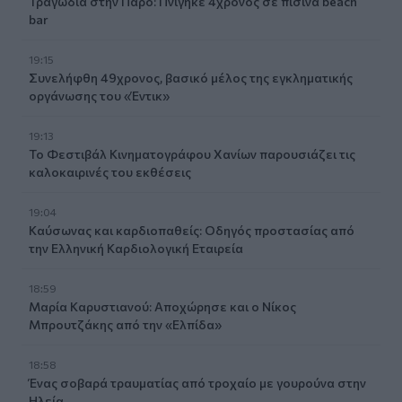
Τραγωδία στην Πάρο: Πνίγηκε 4χρονος σε πισίνα beach
bar
19:15
Συνελήφθη 49χρονος, βασικό μέλος της εγκληματικής
οργάνωσης του «Έντικ»
19:13
Το Φεστιβάλ Κινηματογράφου Χανίων παρουσιάζει τις
καλοκαιρινές του εκθέσεις
19:04
Καύσωνας και καρδιοπαθείς: Οδηγός προστασίας από
την Ελληνική Καρδιολογική Εταιρεία
18:59
Μαρία Καρυστιανού: Αποχώρησε και ο Νίκος
Μπρουτζάκης από την «Ελπίδα»
18:58
Ένας σοβαρά τραυματίας από τροχαίο με γουρούνα στην
Ηλεία