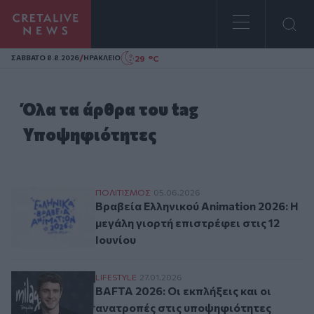
Homepage
/
29 °C
ΣAΒΒΑΤΟ 8.8.2026
ΗΡΑΚΛΕΙΟ
Όλα τα άρθρα του tag
Υποψηφιότητες
Βραβεία Ελληνικού Animation 2026: Η μεγά
ΠΟΛΙΤΙΣΜΟΣ
05.06.2026
Βραβεία Ελληνικού Animation 2026: Η
μεγάλη γιορτή επιστρέφει στις 12
Ιουνίου
BAFTA 2026: Οι εκπλήξεις και οι ανατροπ
LIFESTYLE
27.01.2026
BAFTA 2026: Οι εκπλήξεις και οι
ανατροπές στις υποψηφιότητες