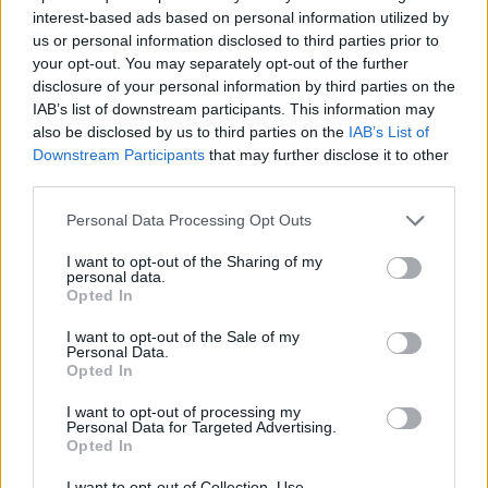
interest-based ads based on personal information utilized by
us or personal information disclosed to third parties prior to
Ροή ειδήσεων
Δημοφιλή
your opt-out. You may separately opt-out of the further
disclosure of your personal information by third parties on the
IAB’s list of downstream participants. This information may
20:41
also be disclosed by us to third parties on the
IAB’s List of
Το συγκινητικό αντίο της Μπαρτσελόνα στον πατέρα του
Downstream Participants
that may further disclose it to other
Μέσι
third parties.
20:40
Personal Data Processing Opt Outs
Ταϊλάνδη: Η στιγμή που ο 14χρονος ανοίγει πυρ και
σκορπάει τον θάνατο σε σχολείο - Σοκαριστικό βίντεο
I want to opt-out of the Sharing of my
personal data.
Opted In
20:20
Η Χαμάς δηλώνει εκ νέου έτοιμη να εφαρμόσει το σχέδιο
I want to opt-out of the Sale of my
των ΗΠΑ για τη Γάζα
Personal Data.
Opted In
20:14
I want to opt-out of processing my
Θλίψη για τον Χανς: Δόθηκε από το Ηράκλειο για
Personal Data for Targeted Advertising.
υιοθεσία στην Αθήνα και ο ιδιοκτήτης του τον σκότωσε
Opted In
με φρικτό τρόπο
I want to opt-out of Collection, Use,