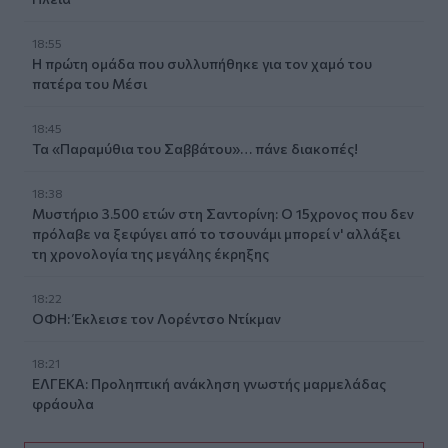
18:55
Η πρώτη ομάδα που συλλυπήθηκε για τον χαμό του
πατέρα του Μέσι
18:45
Τα «Παραμύθια του Σαββάτου»… πάνε διακοπές!
18:38
Μυστήριο 3.500 ετών στη Σαντορίνη: Ο 15χρονος που δεν
πρόλαβε να ξεφύγει από το τσουνάμι μπορεί ν' αλλάξει
τη χρονολογία της μεγάλης έκρηξης
18:22
ΟΦΗ: Έκλεισε τον Λορέντσο Ντίκμαν
18:21
ΕΛΓΕΚΑ: Προληπτική ανάκληση γνωστής μαρμελάδας
φράουλα