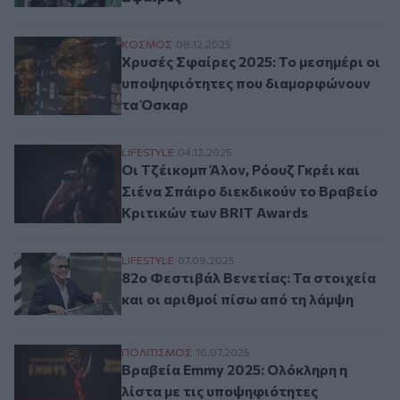
Χρυσές Σφαίρες 2025: Το μεσημέρι οι υ
ΚΟΣΜΟΣ
08.12.2025
Χρυσές Σφαίρες 2025: Το μεσημέρι οι
υποψηφιότητες που διαμορφώνουν
τα Όσκαρ
Οι Τζέικομπ Άλον, Ρόουζ Γκρέι και Σιένα
LIFESTYLE
04.12.2025
Οι Τζέικομπ Άλον, Ρόουζ Γκρέι και
Σιένα Σπάιρο διεκδικούν το Βραβείο
Κριτικών των BRIT Awards
82ο Φεστιβάλ Βενετίας: Τα στοιχεία και ο
LIFESTYLE
07.09.2025
82ο Φεστιβάλ Βενετίας: Τα στοιχεία
και οι αριθμοί πίσω από τη λάμψη
Βραβεία Emmy 2025: Ολόκληρη η λίστα με
ΠΟΛΙΤΙΣΜΟΣ
16.07.2025
Βραβεία Emmy 2025: Ολόκληρη η
λίστα με τις υποψηφιότητες