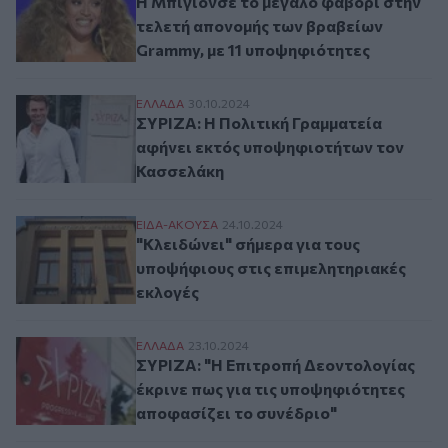
Η Μπιγιονσέ το μεγάλο φαβορί στην
τελετή απονομής των βραβείων
Grammy, με 11 υποψηφιότητες
ΣΥΡΙΖΑ: Η Πολιτική Γραμματεία αφήνει 
ΕΛΛAΔΑ
30.10.2024
ΣΥΡΙΖΑ: Η Πολιτική Γραμματεία
αφήνει εκτός υποψηφιοτήτων τον
Κασσελάκη
"Κλειδώνει" σήμερα για τους υποψήφιους 
ΕΙΔΑ-ΑΚΟΥΣΑ
24.10.2024
"Κλειδώνει" σήμερα για τους
υποψήφιους στις επιμελητηριακές
εκλογές
ΣΥΡΙΖΑ: "Η Επιτροπή Δεοντολογίας έκρινε
ΕΛΛAΔΑ
23.10.2024
ΣΥΡΙΖΑ: "Η Επιτροπή Δεοντολογίας
έκρινε πως για τις υποψηφιότητες
αποφασίζει το συνέδριo"