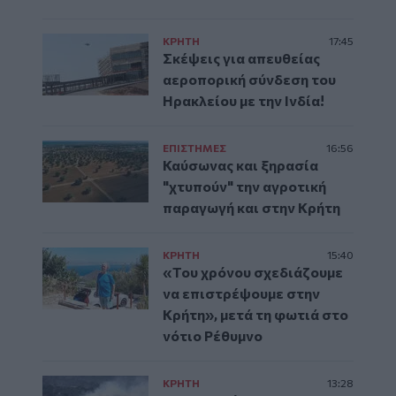
ΚΡΗΤΗ
17:45
Σκέψεις για απευθείας
αεροπορική σύνδεση του
Ηρακλείου με την Ινδία!
ΕΠΙΣΤΗΜΕΣ
16:56
Καύσωνας και ξηρασία
"χτυπούν" την αγροτική
παραγωγή και στην Κρήτη
ΚΡΗΤΗ
15:40
«Του χρόνου σχεδιάζουμε
να επιστρέψουμε στην
Κρήτη», μετά τη φωτιά στο
νότιο Ρέθυμνο
ΚΡΗΤΗ
13:28