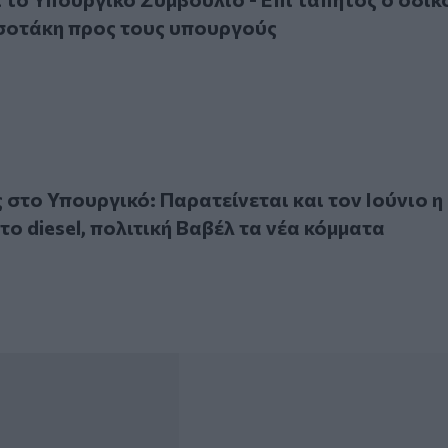
σοτάκη προς τους υπουργούς
Υπουργικό: Παρατείνεται και τον Ιούνιο η επιδότηση στο di
στο Υπουργικό: Παρατείνεται και τον Ιούνιο η
το diesel, πολιτική Βαβέλ τα νέα κόμματα