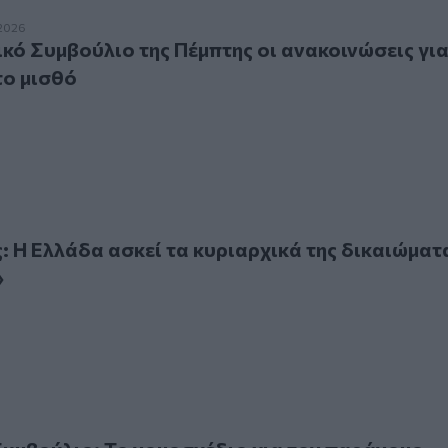
Συμβούλιο της Πέμπτης οι ανακοινώσεις για τον κατώτατο μ
2026
κό Συμβούλιο της Πέμπτης οι ανακοινώσεις γι
το μισθό
Ελλάδα ασκεί τα κυριαρχικά της δικαιώματα στην πράξη»
 Η Ελλάδα ασκεί τα κυριαρχικά της δικαιώματ
»
ύλιο: Το νομοσχέδιο για τον παράνομο τζόγο, οι διατάξεις 