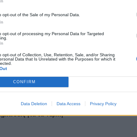
 του ρόλου τους
In
o opt-out of the Sale of my Personal Data.
In
to opt-out of processing my Personal Data for Targeted
ing.
μερα το Υπουργικό Συμβούλιο υπό τον Πρωθυπουργό
In
 σήμερα το Υπουργικό Συμβούλιο υπό τον
γό
o opt-out of Collection, Use, Retention, Sale, and/or Sharing
ersonal Data that Is Unrelated with the Purposes for which it
lected.
Out
CONFIRM
 παραίτηση του Δημοσίου από ένδικα μέσα για τις αποζημιώ
Data Deletion
Data Access
Privacy Policy
κό η παραίτηση του Δημοσίου από ένδικα μέσα
ημιώσεις για τα Τέμπη