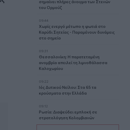
σημαίνει πλήρες άνοιγμα των Στενών
του Ορμούζ
09:44
Χωρίς ενεργό μέτωπο η φωτιά στο
Καρύδι Σητείας - Παραμένουν δυνάμεις
στο σημείο
09:31
esel, πολιτική Βαβέλ τα νέα κόμματα
Θεσσαλονίκη: Η παρατεταμένη
ανομβρία απειλεί τη λιμνοθάλασσα
Καλοχωρίου
09:22
Ιός Δυτικού Νείλου: Στα 65 τα
κρούσματα στην Ελλάδα
09:12
Ρωσία: Διαψεύδει εμπλοκή σε
στρατολόγηση Κολομβιανών
μισθοφόρων