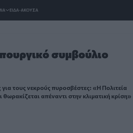
ΙΑ
ΕΙΔΑ-ΑΚΟΥΣΑ
Υπουργικό συμβούλιο
 τους νεκρούς πυροσβέστες: «Η Πολιτεία τους τιμά και θωρα
για τους νεκρούς πυροσβέστες: «Η Πολιτεία
αι θωρακίζεται απέναντι στην κλιματική κρίση»