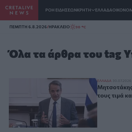
ΡΟΗ ΕΙΔΗΣΕΩΝ
ΚΡΗΤΗ
ΕΛΛΑΔΑ
ΟΙΚΟΝΟΜ
Homepage
ΠΕΜΠΤΗ 6.8.2026
/
ΗΡΑΚΛΕΙΟ
30 °C
Όλα τα άρθρα του tag 
Μητσοτάκης για
ΕΛΛAΔΑ
30.07.2026
Μητσοτάκης 
τους τιμά κ