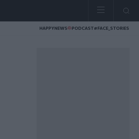
HAPPYNEWS
PODCAST
#FACE_STORIES
κίζεται απέναντι στην κλιματική κρίση»