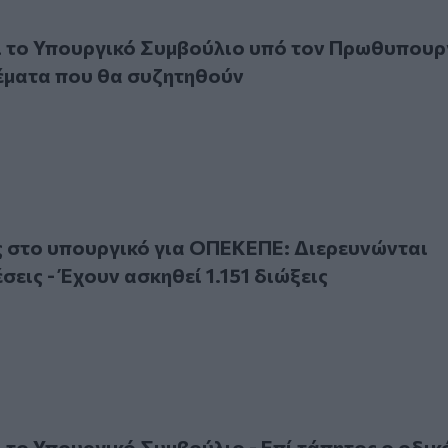
 Υπουργικό Συμβούλιο υπό τον Πρωθυπουργό – Τα οκτώ θέμ
ι το Υπουργικό Συμβούλιο υπό τον Πρωθυπου
έματα που θα συζητηθούν
 υπουργικό για ΟΠΕΚΕΠΕ: Διερευνώνται 2.900 υποθέσεις - Έ
6
 στο υπουργικό για ΟΠΕΚΕΠΕ: Διερευνώνται
σεις - Έχουν ασκηθεί 1.151 διώξεις
 Υπουργικό Συμβούλιο - Επί τάπητος ο οδικός χάρτης Μητσ
6
 το Υπουργικό Συμβούλιο - Επί τάπητος ο οδικ