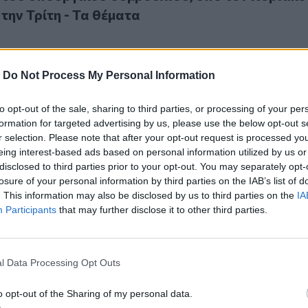
την Τρίτη - Τα θέματα
-
Do Not Process My Personal Information
to opt-out of the sale, sharing to third parties, or processing of your per
άγκη θωράκισης απέναντι στην ανώνυμη τοξικότητα του δι
formation for targeted advertising by us, please use the below opt-out s
: Ανάγκη θωράκισης απέναντι στην ανώνυμη
r selection. Please note that after your opt-out request is processed y
του διαδικτύου
eing interest-based ads based on personal information utilized by us or
disclosed to third parties prior to your opt-out. You may separately opt-
losure of your personal information by third parties on the IAB’s list of
. This information may also be disclosed by us to third parties on the
IA
Participants
that may further disclose it to other third parties.
συμμετοχή των βουλευτών στη διαβούλευση για τις πολιτικέ
l Data Processing Opt Outs
: Η συμμετοχή των βουλευτών στη διαβούλευσ
ιτικές μας, απαντά στο πώς αντιλαμβανόμαστε τ
o opt-out of the Sharing of my personal data.