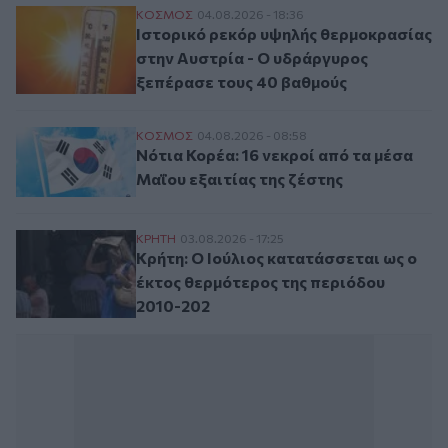
Ιστορικό ρεκόρ υψηλής θερμοκρασίας στ
ΚΟΣΜΟΣ
04.08.2026 - 18:36
Ιστορικό ρεκόρ υψηλής θερμοκρασίας
στην Αυστρία - Ο υδράργυρος
ξεπέρασε τους 40 βαθμούς
Νότια Κορέα: 16 νεκροί από τα μέσα Μαΐου
ΚΟΣΜΟΣ
04.08.2026 - 08:58
Νότια Κορέα: 16 νεκροί από τα μέσα
Μαΐου εξαιτίας της ζέστης
Κρήτη: Ο Ιούλιος κατατάσσεται ως ο έκτ
ΚΡΗΤΗ
03.08.2026 - 17:25
Κρήτη: Ο Ιούλιος κατατάσσεται ως ο
έκτος θερμότερος της περιόδου
2010-202