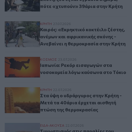
πότε «χτυπούν» 39άρια στην Κρήτη
Καιρός: «Εκρηκτικό κοκτέιλ» ζέστης, ανέ
ΚΡΗΤΗ
27.07.2026
Καιρός: «Εκρηκτικό κοκτέιλ» ζέστης,
ανέμων και αφρικανικής σκόνης -
Ανεβαίνει η θερμοκρασία στην Κρήτη
Ιαπωνία: Ρεκόρ εισαγωγών στα νοσοκομε
ΚΟΣΜΟΣ
23.07.2026
Ιαπωνία: Ρεκόρ εισαγωγών στα
νοσοκομεία λόγω καύσωνα στο Τόκιο
Στα ύψη ο υδράργυρος στην Κρήτη - Μετά
ΚΡΗΤΗ
22.07.2026
Στα ύψη ο υδράργυρος στην Κρήτη -
Μετά τα 40άρια έρχεται αισθητή
πτώση της θερμοκρασίας
Συνωστισμός στις παραλίες του Ηρακλείου!
ΕΙΔΑ-ΑΚΟΥΣΑ
22.07.2026
Συνωστισμός στις παραλίες του