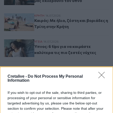
μάς «κλέβουν» τον ύπνο
Καιρός: Με ήλιο, ζέστη και βοριάδες η Τρ
ΚΡΗΤΗ
14.07.2026
Καιρός: Με ήλιο, ζέστη και βοριάδες η
Τρίτη στην Κρήτη
Ύπνος: 6 tips για να κοιμάστε καλύτερα τις
ΥΓΕΙΑ
14.07.2026
Ύπνος: 6 tips για να κοιμάστε
καλύτερα τις πιο ζεστές νύχτες
Σελιδοποίηση
Current page
1
Προηγούμενη σελίδα
Next page
Cretalive -
Do Not Process My Personal
Information
If you wish to opt-out of the sale, sharing to third parties, or
processing of your personal or sensitive information for
targeted advertising by us, please use the below opt-out
Ροή ειδήσεων
Δημοφιλή
section to confirm your selection. Please note that after your