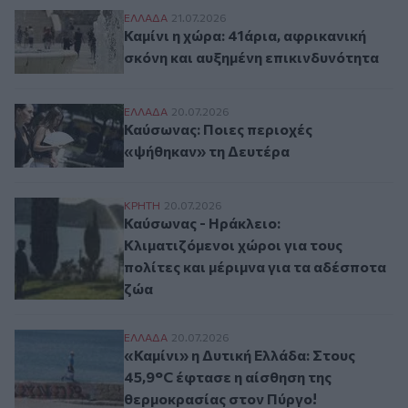
Καμίνι η χώρα: 41άρια, αφρικανική σκόνη 
ΕΛΛAΔΑ
21.07.2026
Καμίνι η χώρα: 41άρια, αφρικανική
σκόνη και αυξημένη επικινδυνότητα
Καύσωνας: Ποιες περιοχές «ψήθηκαν» τη
ΕΛΛAΔΑ
20.07.2026
Καύσωνας: Ποιες περιοχές
«ψήθηκαν» τη Δευτέρα
Καύσωνας - Ηράκλειο: Κλιματιζόμενοι χώρ
ΚΡΗΤΗ
20.07.2026
Καύσωνας - Ηράκλειο:
Κλιματιζόμενοι χώροι για τους
πολίτες και μέριμνα για τα αδέσποτα
ζώα
«Καμίνι» η Δυτική Ελλάδα: Στους 45,9°C 
ΕΛΛAΔΑ
20.07.2026
«Καμίνι» η Δυτική Ελλάδα: Στους
45,9°C έφτασε η αίσθηση της
θερμοκρασίας στον Πύργο!