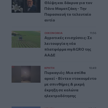
Θλίψη και δάκρυα για τον
Πάνο Μαματζάκη - Την
Παρασκευή το τελευταίο
αντίο
ΟΙΚΟΝΟΜΙΑ
11:56
Αγροτικές ενισχύσεις: Σε
λειτουργία η νέα
πλατφόρμα myAGRO της
ΑΑΔΕ
ΚΡΗΤΗ
10:49
Πυρκαγιές: Μια σπίθα
αρκεί - Βίντεο ντοκουμέντο
με σπινθήρες & μικρή
έκρηξη σε κολώνα
ηλεκτροδότησης