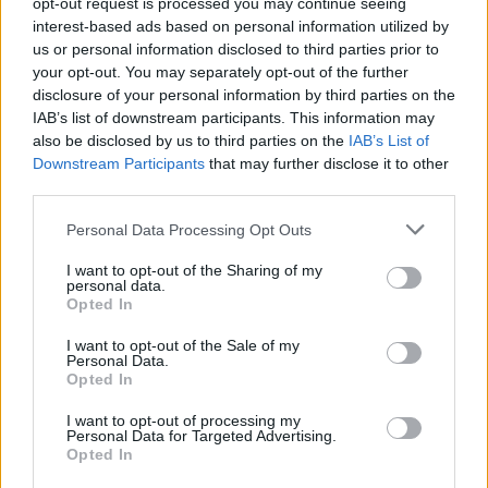
opt-out request is processed you may continue seeing
interest-based ads based on personal information utilized by
15:16
us or personal information disclosed to third parties prior to
Κυψέλη: Στη φυλακή ο 26χρονος για τη δολοφονία της
your opt-out. You may separately opt-out of the further
Βρετανίδας
disclosure of your personal information by third parties on the
IAB’s list of downstream participants. This information may
15:10
also be disclosed by us to third parties on the
IAB’s List of
Μόναχο: Ισόβια σε 25χρονο Αφγανό που σκότωσε δύο
Downstream Participants
that may further disclose it to other
άτομα ρίχνοντας το αυτοκίνητό του σε πλήθος
third parties.
15:09
Personal Data Processing Opt Outs
Τροχαίο στο ΒΟΑΚ - Συγκρούστηκαν δύο Ι.Χ.
I want to opt-out of the Sharing of my
personal data.
15:05
Opted In
Πήγε για μπάνιο στην παραλία και άφησε την τελευταία
του πνοή
I want to opt-out of the Sale of my
Personal Data.
Opted In
15:00
Φωτιά τώρα στη Μεγάλη Χώρα Αγρινίου – Σηκώθηκαν
I want to opt-out of processing my
δύο αεροσκάφη
Personal Data for Targeted Advertising.
Opted In
14:48