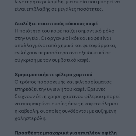
λιγότερη ακρυλαμίδη, μια ουσία που μπορεί να
είναι επιβλαβής σε μεγάλες ποσότητες.
Διαλέξτε ποιοτικούς κόκκους καφέ
Η ποιότητα του καφέ παίζει σημαντικό ρόλο
στην υγεία. Οι οργανικοί κόκκοι καφέ είναι
απαλλαγμένοι από χημικά και φυτοφάρμακα,
ενώ έχουν περισσότερα αντιοξειδωτικά σε
σύγκριση με τον συμβατικό καφέ.
Χρησιμοποιήστε φίλτρο χαρτιού
Ο τρόπος παρασκευής και φιλτραρίσματος
επηρεάζει την υγιεινή του καφέ. Έρευνες
δείχνουν ότι η χρήση χάρτινου φίλτρου μπορεί
να απομακρύνει ουσίες όπως η καφεστόλη και
η καβεόλη, οι οποίες συνδέονται με αυξημένη
χοληστερόλη.
Προσθέστε μπαχαρικά για επιπλέον οφέλη