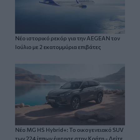
Νέο ιστορικό ρεκόρ για την AEGEAN τον
Ιούλιο με 2 εκατομμύρια επιβάτες
Νέο MG HS Hybrid+: Το οικογενειακό SUV
των 224 ίππων έφτασε στην Κρήτη - Δείτε