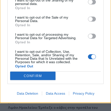
I want to opt-out of the Sharing of my
κατέγραφε τη συμβίωση του μικρού σκυλιού με αγέλη
personal data.
λύκων
Opted In
I want to opt-out of the Sale of my
21:00
Personal Data.
Χανιά: Τραγούδια που κουβαλούν ιστορίες και
Opted In
αναμνήσεις στο Αρχαιολογικό Μουσείο
I want to opt-out of processing my
Personal Data for Targeted Advertising.
20:49
Opted In
Στην Κρήτη ο υπ. Υποδομών Χρίστος Δήμας: «Προχωρούν
τα έργα σε όλο το μήκος του ΒΟΑΚ»
I want to opt-out of Collection, Use,
Retention, Sale, and/or Sharing of my
Personal Data that Is Unrelated with the
20:42
Purposes for which it was collected.
Νορβηγία: Μυστηριώδεις θάνατοι ταράνδων δημιουργούν
Opted Out
ερωτηματικά
CONFIRM
20:29
Ιεράπετρα: Χειροπέδες σε 20χρονο φερόμενο διακινητή
για την «καραβιά» με τους 45 μετανάστες
Data Deletion
Data Access
Privacy Policy
20:21
Λιμάνι Ηρακλείου: Έμπλεξε ο κάβος στην προπέλα του