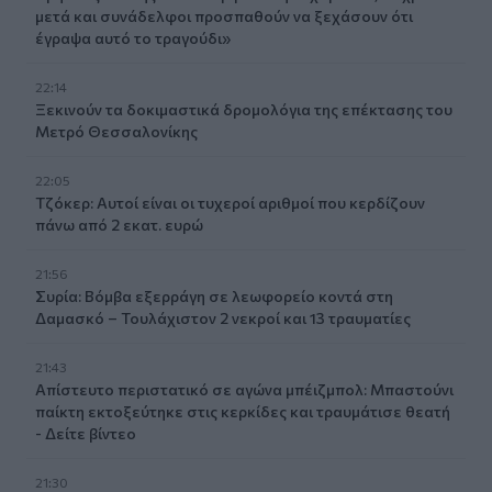
μετά και συνάδελφοι προσπαθούν να ξεχάσουν ότι
έγραψα αυτό το τραγούδι»
22:14
Ξεκινούν τα δοκιμαστικά δρομολόγια της επέκτασης του
Μετρό Θεσσαλονίκης
22:05
Τζόκερ: Αυτοί είναι οι τυχεροί αριθμοί που κερδίζουν
πάνω από 2 εκατ. ευρώ
21:56
Συρία: Βόμβα εξερράγη σε λεωφορείο κοντά στη
Δαμασκό – Τουλάχιστον 2 νεκροί και 13 τραυματίες
21:43
Απίστευτο περιστατικό σε αγώνα μπέιζμπολ: Μπαστούνι
παίκτη εκτοξεύτηκε στις κερκίδες και τραυμάτισε θεατή
- Δείτε βίντεο
21:30