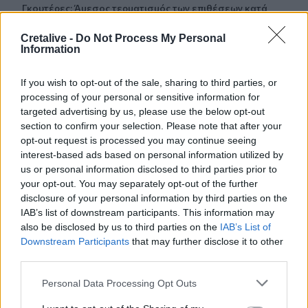
Γκουτέρες: Άμεσος τερματισμός των επιθέσεων κατά
αμάχων σε Ουκρανία και Ρωσία
Cretalive -
Do Not Process My Personal
Information
21:26
Αδιάκοπες οι ροές μεταναστών στην Κρήτη: Νέα
«καραβιά» στον Τσούτσουρα
If you wish to opt-out of the sale, sharing to third parties, or
processing of your personal or sensitive information for
21:15
targeted advertising by us, please use the below opt-out
Μουσική λαϊκή βραδιά στο Πάρκο Κνωσού την
section to confirm your selection. Please note that after your
Παρασκευή 7 Αυγούστου
opt-out request is processed you may continue seeing
interest-based ads based on personal information utilized by
us or personal information disclosed to third parties prior to
21:14
ΟΦΗ: Μεγάλο προβάδισμα πρόκρισης για την ΤΣΣΚΑ
your opt-out. You may separately opt-out of the further
Σόφιας
disclosure of your personal information by third parties on the
IAB’s list of downstream participants. This information may
also be disclosed by us to third parties on the
IAB’s List of
21:07
Καιρός: Βοριάδες και ζέστη την Παρασκευή (07/08) στην
Downstream Participants
that may further disclose it to other
Κρήτη
third parties.
Personal Data Processing Opt Outs
21:07
Γιατί δεν έσωσα το κουτάβι: Τι αναφέρει ο ερευνητής που