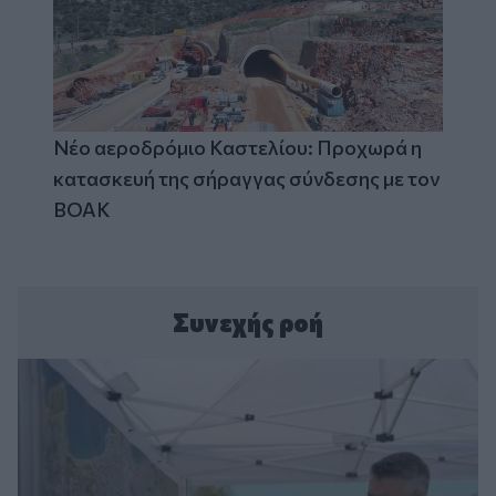
Νέο αεροδρόμιο Καστελίου: Προχωρά η
κατασκευή της σήραγγας σύνδεσης με τον
ΒΟΑΚ
Συνεχής ροή