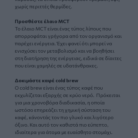
χωρίς περιττές θερμίδες.
Προσθέστε έλαιο MCT
Το έλαιο MCT είναι ένας τύπος λίπους που
απορροφάται γρήγορα από τον οργανισμό και
παρέχει ενέργεια. Έχει φανεί ότι μπορεί να
ενισχύσει τον μεταβολισμό και να βοηθήσει
στη διατήρηση της ενέργειας, ειδικά σε δίαιτες
που είναι χαμηλές σε υδατάνθρακες.
Δοκιμάστε καφέ cold brew
Ο cold brew είναι ένας τύπος καφέ που
εκχυλίζεται εξαρχής σε κρύο νερό. Πρόκειται
για μια χρονοβόρα διαδικασία, η οποία
ωστόσο επηρεάζει τη χημική σύσταση του
καφέ, κάνοντάς τον πιο γλυκό και λιγότερο
όξινο. Και αυτό τον καθιστά πιο εύπεπτο,
ιδιαίτερα για άτομα με ευαίσθητο στομάχι.