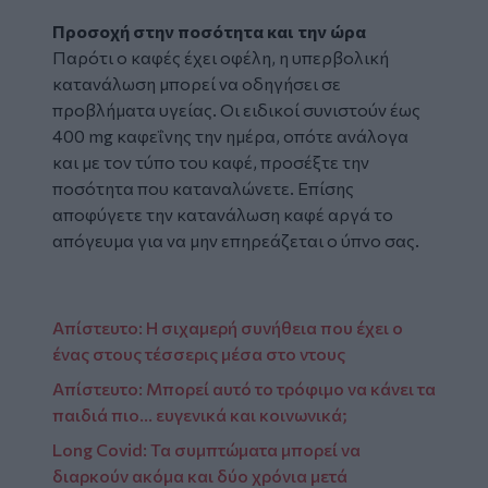
Προσοχή στην ποσότητα και την ώρα
Παρότι ο καφές έχει οφέλη, η υπερβολική
κατανάλωση μπορεί να οδηγήσει σε
προβλήματα υγείας. Οι ειδικοί συνιστούν έως
400 mg καφεΐνης την ημέρα, οπότε ανάλογα
και με τον τύπο του καφέ, προσέξτε την
ποσότητα που καταναλώνετε. Επίσης
αποφύγετε την κατανάλωση καφέ αργά το
απόγευμα για να μην επηρεάζεται ο ύπνο σας.
Aπίστευτο: Η σιχαμερή συνήθεια που έχει ο
ένας στους τέσσερις μέσα στο ντους
Απίστευτο: Μπορεί αυτό το τρόφιμο να κάνει τα
παιδιά πιο… ευγενικά και κοινωνικά;
Long Covid: Τα συμπτώματα μπορεί να
διαρκούν ακόμα και δύο χρόνια μετά