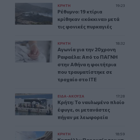
ΚΡΗΤΗ
19:23
Ρέθυμνο: 19 κτίρια
κρίθηκαν «κόκκινα» μετά
τις φονικές πυρκαγιές
ΚΡΗΤΗ
18:32
Αγωνία για την 20χρονη
Ραφαέλα: Από το ΠΑΓΝΗ
στην Αθήνα η φοιτήτρια
που τραυματίστηκε σε
τροχαίο στο ΙΤΕ
ΕΙΔΑ-ΑΚΟΥΣΑ
17:28
Κρήτη: Το ναυλωμένο πλοίο
έφυγε, οι μετανάστες
πήγαν με λεωφορεία
ΚΡΗΤΗ
18:59
Καστέλλι: Παρουσία του υπ.