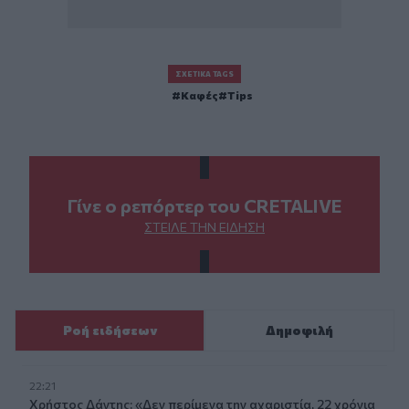
ΣΧΕΤΙΚΆ TAGS
Καφές
Tips
Γίνε ο ρεπόρτερ του CRETALIVE
ΣΤΕΊΛΕ ΤΗΝ ΕΊΔΗΣΗ
Ροή ειδήσεων
Δημοφιλή
22:21
Χρήστος Δάντης: «Δεν περίμενα την αχαριστία, 22 χρόνια