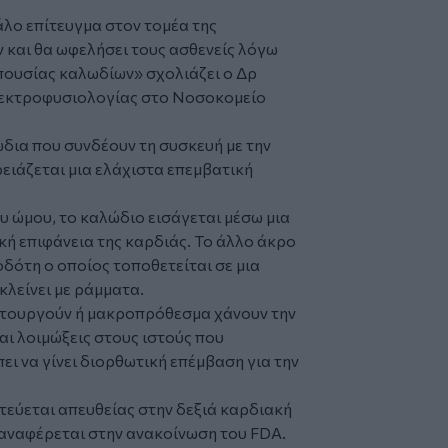
λο επίτευγμα στον τομέα της
 και θα ωφελήσει τους ασθενείς λόγω
πουσίας καλωδίων» σχολιάζει ο Δρ
λεκτροφυσιολογίας στο Νοσοκομείο
δια που συνδέουν τη συσκευή με την
ρειάζεται μια ελάχιστα επεμβατική
υ ώμου, το καλώδιο εισάγεται μέσω μια
κή επιφάνεια της καρδιάς. Το άλλο άκρο
δότη ο οποίος τοποθετείται σε μια
κλείνει με ράμματα.
ιτουργούν ή μακροπρόθεσμα χάνουν την
αι λοιμώξεις στους ιστούς που
ει να γίνει διορθωτική επέμβαση για την
τεύεται απευθείας στην δεξιά καρδιακή
» αναφέρεται στην ανακοίνωση του FDA.