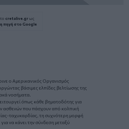
 το
cretalive.gr
ως
η πηγή στο Google
ινε ο Αμερικανικός Οργανισμός
ργώντας βάσιμες ελπίδες βελτίωσης της
ιακά νοσήματα.
 λειτουργεί όπως κάθε βηματοδότης για
ων ασθενών που πάσχουν από κολπική
ίας-ταχυκαρδίας, τη συχνότερη μορφή
 για να κάνει την σύνδεση μεταξύ