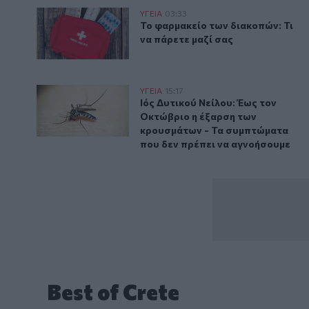
Το φαρμακείο των διακοπών: Τι να πάρετε μαζί σας
ΥΓΕΙΑ
03:33
Το φαρμακείο των διακοπών: Τι ν
Το φαρμακείο των διακοπών: Τι
να πάρετε μαζί σας
Ιός Δυτικού Νείλου: Έως τον Οκτώβριο η έξαρση τω
ΥΓΕΙΑ
15:17
Ιός Δυτικού Νείλου: Έως τον Οκ
Ιός Δυτικού Νείλου: Έως τον
Οκτώβριο η έξαρση των
κρουσμάτων - Τα συμπτώματα
που δεν πρέπει να αγνοήσουμε
Best of Crete