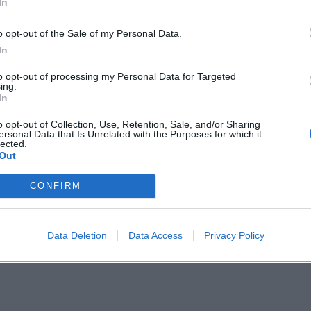
In
λεργίες
o opt-out of the Sale of my Personal Data.
 στη μέση!
In
υ θα παρατείνει τη ζωή
to opt-out of processing my Personal Data for Targeted
ing.
In
o opt-out of Collection, Use, Retention, Sale, and/or Sharing
ersonal Data that Is Unrelated with the Purposes for which it
lected.
Out
CONFIRM
ερ του CRETALIVE
ΤΗΝ ΕΊΔΗΣΗ
Data Deletion
Data Access
Privacy Policy