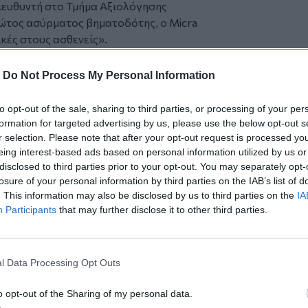
διευθυντή στο Τμήμα Αξιολόγησης
ρώτος ασύρματος βηματοδότης, ο Micra
κές στους ασθενείς».
 ευκολότερη καθώς δεν απαιτεί τομή.
σωληνίσκου που τοποθετείται σε κεντρική
-
Do Not Process My Personal Information
συσκευή αγκιστρώνεται στην καρδιά και ο
» εξηγεί ο Δρ Σκιπιτάρης.
to opt-out of the sale, sharing to third parties, or processing of your per
ing System βασίστηκε σε κλινική μελέτη
formation for targeted advertising by us, please use the below opt-out s
θέτηση, το 98% είχαν επαρκή καρδιακό
r selection. Please note that after your opt-out request is processed y
eing interest-based ads based on personal information utilized by us or
το 7% των συμμετεχόντων και
disclosed to third parties prior to your opt-out. You may separately opt-
 στο νοσοκομείο, θρόμβους στα πόδια
losure of your personal information by third parties on the IAB’s list of
, έμφραγμα και μετατόπιση του
. This information may also be disclosed by us to third parties on the
IA
Participants
that may further disclose it to other third parties.
ν πρέπει να τοποθετείται σε ασθενείς
σκευές, οι οποίες μπορεί να
γία του. Επίσης, αντενδείκνυται για
l Data Processing Opt Outs
 δυσανεξία στα υλικά του ή στην
πολύ στενές.
o opt-out of the Sharing of my personal data.