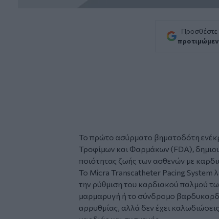
Προσθέστε
προτιμώμεν
Το πρώτο ασύρματο βηματοδότη ενέκρ
Τροφίμων και Φαρμάκων (FDA), δημιου
ποιότητας ζωής των ασθενών με καρδ
Το Micra Transcatheter Pacing System
την ρύθμιση του καρδιακού παλμού τ
μαρμαρυγή ή το σύνδρομο βαρδυκαρδ
αρρυθμίας, αλλά δεν έχει καλωδιώσεις