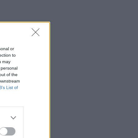
περίπου 200 αφίξεις ταξιδιωτών από
την Ιταλία
12:54
Κρήτη: Ριπές ανέμου έως 110 χλμ την
ώρα - Παραμένει ο "κόκκινος"
συναγερμός
sonal or
ection to
12:44
ou may
Άρτα: Απολογούνται ο διευθυντής και ο
 personal
τεχνικός ασφαλείας του ΔΕΔΔΗΕ
out of the
 downstream
12:38
B’s List of
Τουρνάς: Σε επιφυλακή ο κρατικός
μηχανισμός
12:27
Μήλος: Ελικόπτερο… προσγειώθηκε
στο Σαρακήνικο για να κάνουν μπάνιο οι
επιβάτες του - Δείτε βίντεο