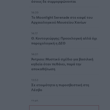
όσους δε συμμορφώνονται
14:39
To Moonlight Serenade στο καφέ του
Αρχαιολογικού Μουσείου Χανίων
14:17
Θ. Κοντογεώργης: Προεκλογική αλλά όχι
παροχολογική η ΔΕΘ
14:01
Άντριου: Μυστικό σχέδιο για βασιλική
κηδεία όταν πεθάνει, παρά την
αποκαθήλωση
13:53
Σε ετοιμότητα η πυροσβεστική στη
Λέσβο
13:45
Κρήτη: Και την Δευτέρα (10/08) πολύ