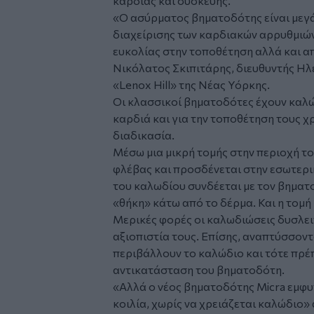
καρδιάς και συσκευής.
«Ο ασύρματος βηματοδότης είναι μεγά
διαχείρισης των καρδιακών αρρυθμιών
ευκολίας στην τοποθέτηση αλλά και α
Νικόλατος Σκιπιτάρης, διευθυντής Η
«Lenox Hill» της Νέας Υόρκης.
Οι κλασσικοί βηματοδότες έχουν καλώ
καρδιά και για την τοποθέτηση τους χ
διαδικασία.
Μέσω μια μικρή τομής στην περιοχή το
φλέβας και προσδένεται στην εσωτερι
του καλωδίου συνδέεται με τον βηματο
«θήκη» κάτω από το δέρμα. Και η τομή 
Μερικές φορές οι καλωδιώσεις δυσλε
αξιοπιστία τους. Επίσης, αναπτύσσοντ
περιβάλλουν το καλώδιο και τότε πρέπ
αντικατάσταση του βηματοδότη.
«Αλλά ο νέος βηματοδότης Micra εμφυ
κοιλία, χωρίς να χρειάζεται καλώδιο