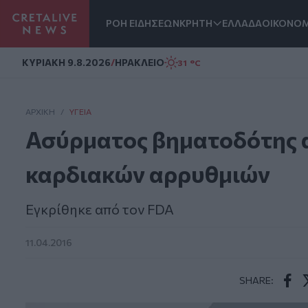
ΡΟΗ ΕΙΔΗΣΕΩΝ
ΚΡΗΤΗ
ΕΛΛΑΔΑ
ΟΙΚΟΝΟΜ
Homepage
ΚΥΡΙΑΚΗ 9.8.2026
/
ΗΡΑΚΛΕΙΟ
31 °C
ΑΡΧΙΚΗ
/
ΥΓΕΊΑ
Ασύρματος βηματοδότης α
καρδιακών αρρυθμιών
Εγκρίθηκε από τον FDA
11.04.2016
SHARE:
Face
T