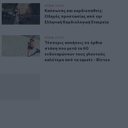
 πιο αργά
Καύσωνας και καρδιοπαθείς: Οδηγός προστασίας από την 
ΥΓΕΙΑ
19:04
 τρία παιδιά γερνούν πιο αργά
Καύσωνας και καρδιοπαθείς: Οδηγός π
Καύσωνας και καρδιοπαθείς:
Οδηγός προστασίας από την
Ελληνική Καρδιολογική Εταιρεία
ε
 ποια συμπτώματα δεν πρέπει να αγνοούμε
Τέσσερις ασκήσεις σε όρθια στάση που μετά τα 60 ενδυναμ
ΥΓΕΙΑ
07:07
πρέπει να αγνοήσουμε
ιτείται προσοχή και ποια συμπτώματα δεν πρέπει να αγνοού
Τέσσερις ασκήσεις σε όρθια στάση που 
Τέσσερις ασκήσεις σε όρθια
στάση που μετά τα 60
ενδυναμώνουν τους γλουτούς
καλύτερα από τα squats - Βίντεο