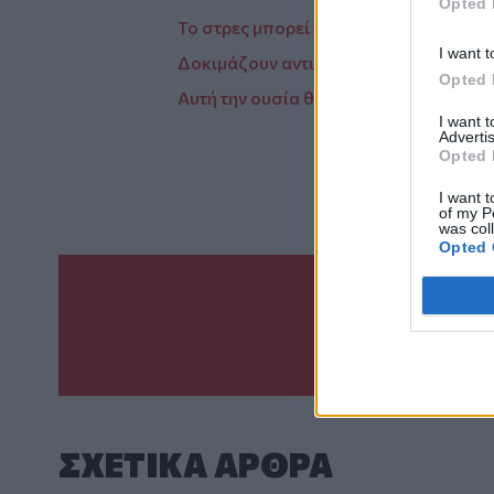
Opted 
Το στρες μπορεί να επιδεινώσει τις αλ
I want t
Δοκιμάζουν αντιβιοτικά για τον… πόνο
Opted 
Αυτή την ουσία θα περιέχει το χάπι πο
I want 
Advertis
Opted 
I want t
of my P
was col
Opted 
Γίνε ο ρεπόρτ
ΣΤΕΊΛΕ 
ΣΧΕΤΙΚA AΡΘΡΑ