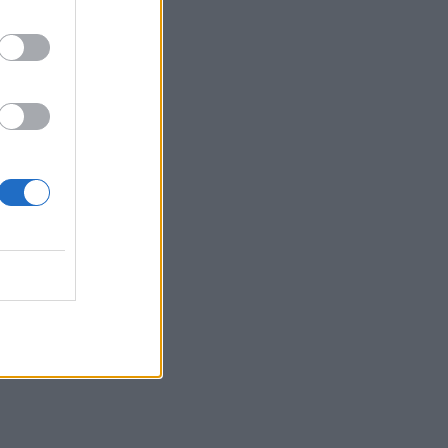
12:15
Κίσσαμος: 32χρονος κατηγορείται για
πέντε κλοπές από επιχειρήσεις
12:14
Τροχαίο ατύχημα το πρωί στην Πάρνηθα
- Στο νοσοκομείο 4 άτομα
11:59
Τραγωδία στα Μάλια: 64χρονος
ανασύρθηκε νεκρός από τη θάλασσα
11:55
Σορός 57χρονης στον Λυκαβηττό: Τι
εξετάζουν οι αρχές για τη μοιραία
πτώση
11:49
Ηράκλειο: Σοβαρή βλάβη στη γεώτρηση
των Βασιλειών – Πού προβλέπονται
προβλήματα υδροδότησης