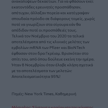
ανακαλύψεων δεκαετιών. Για να φθάσουν εκεί
εκατοντάδες ερευνητές προσπάθησαν,
απέτυχαν, άλλαξαν πορεία και κατέγραψαν
σπουδαία πρόοδο σε διάφορους τομείς, χωρίς
ποτέ να γνωρίζουν στα σίγουρα εάν θα
απέδιδαν ποτέ οι προσπάθειές τους.
Τελικά τον Νοέμβριο του 2020 τα τελικά
αποτελέσματα από τις κλινικές μελέτες των
εμβολίων mRNA των Pfizer και BioNTech
έφθασαν στον δρα Γκρέιαμ. Βρισκόταν στο
σπίτι του, από όπου δούλευε εκείνη την ημέρα.
Ήταν 8 Νοεμβρίου όταν έλαβε κλήση σχετικά
με τα αποτελέσματα των μελετών:
Αποτελεσματικότητα 95%!
Πηγές: New York Times,
Καθημερινή
Μόσιαλος: Σύντομα η κορύφωση του κύματος