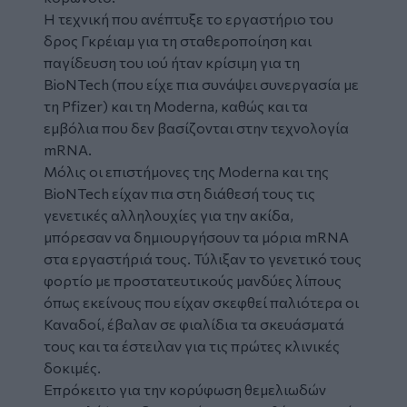
Η τεχνική που ανέπτυξε το εργαστήριο του
δρος Γκρέιαμ για τη σταθεροποίηση και
παγίδευση του ιού ήταν κρίσιμη για τη
BioNTech (που είχε πια συνάψει συνεργασία με
τη Pfizer) και τη Moderna, καθώς και τα
εμβόλια που δεν βασίζονται στην τεχνολογία
mRNA.
Μόλις οι επιστήμονες της Moderna και της
BioNTech είχαν πια στη διάθεσή τους τις
γενετικές αλληλουχίες για την ακίδα,
μπόρεσαν να δημιουργήσουν τα μόρια mRNA
στα εργαστήριά τους. Τύλιξαν το γενετικό τους
φορτίο με προστατευτικούς μανδύες λίπους
όπως εκείνους που είχαν σκεφθεί παλιότερα οι
Καναδοί, έβαλαν σε φιαλίδια τα σκευάσματά
τους και τα έστειλαν για τις πρώτες κλινικές
δοκιμές.
Επρόκειτο για την κορύφωση θεμελιωδών