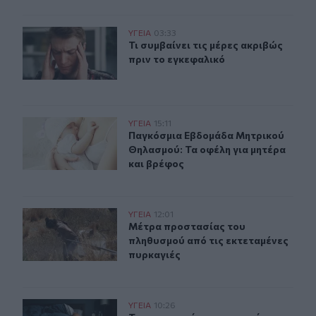
Τι συμβαίνει τις μέρες ακριβώς πριν το εγκεφαλικό
ΥΓΕΙΑ
03:33
Τι συμβαίνει τις μέρες ακριβώς πρι
Τι συμβαίνει τις μέρες ακριβώς
πριν το εγκεφαλικό
Παγκόσμια Εβδομάδα Μητρικού Θηλασμού: Τα οφέλη γι
ΥΓΕΙΑ
15:11
Παγκόσμια Εβδομάδα Μητρικού Θηλ
Παγκόσμια Εβδομάδα Μητρικού
Θηλασμού: Τα οφέλη για μητέρα
και βρέφος
Μέτρα προστασίας του πληθυσμού από τις εκτεταμένες
ΥΓΕΙΑ
12:01
Μέτρα προστασίας του πληθυσμού α
Μέτρα προστασίας του
πληθυσμού από τις εκτεταμένες
πυρκαγιές
Το εργασιακό στρες κρατά ξύπνιους τις νύχτες 7 στους
ΥΓΕΙΑ
10:26