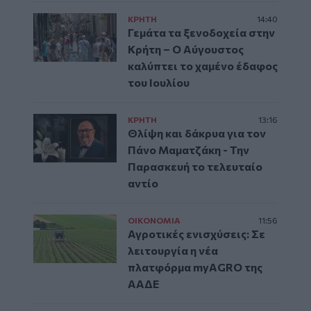
ΚΡΗΤΗ
14:40
Γεμάτα τα ξενοδοχεία στην
Κρήτη – Ο Αύγουστος
καλύπτει το χαμένο έδαφος
του Ιουλίου
ΚΡΗΤΗ
13:16
Θλίψη και δάκρυα για τον
Πάνο Μαματζάκη - Την
Παρασκευή το τελευταίο
αντίο
ΟΙΚΟΝΟΜΙΑ
11:56
Αγροτικές ενισχύσεις: Σε
λειτουργία η νέα
πλατφόρμα myAGRO της
ΑΑΔΕ