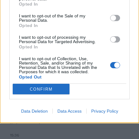
Χανιά: Δίκτυο 62 κοινόχρηστων κρηνών προσφέρει
Opted In
δωρεάν πόσιμο νερό σε δημόσιους χώρους
I want to opt-out of the Sale of my
Personal Data.
15:49
Opted In
Φεστιβάλ Κρήτης: Η μουσική παράσταση «Η Εποχή του
Ονείρου» σε Οροπέδιο Λασιθίου και Αρχάνες
I want to opt-out of processing my
Personal Data for Targeted Advertising.
Opted In
15:46
Παπασταύρου: Σχεδόν ανέπαφο διασώθηκε το
I want to opt-out of Collection, Use,
φοινικόδασος της Πρέβελης από τη μεγάλη πυρκαγιά
Retention, Sale, and/or Sharing of my
Personal Data that Is Unrelated with the
Purposes for which it was collected.
15:44
Opted Out
Χρηματοδότηση-ανάσα για τον παραλιακό δρόμο του
Αγίου Βασιλείου μετά τις πυρκαγιές
CONFIRM
15:41
Συναγερμός στο «Ελευθέριος Βενιζέλος»: 37χρονος
Data Deletion
Data Access
Privacy Policy
επιχείρησε να πετάξει με τέσσερα μαχαίρια σε
χειραποσκευή
15:36