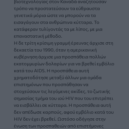
βιοτεχνολογίας στον Καναδά αναζητούσαν
τρόπο να προστατεύσουν τα εύθραυστα
γενετικά μόρια ώστε να μπορούν να τα
εισαγάγουν στα ανθρώπινα κύτταρα. Το
κατάφεραν τυλίγοντάς τα με λίπος, με μια
επαναστατική μέθοδο.
Η δε τρίτη κρίσιμη γραμμή έρευνας άρχισε στη
δεκαετία του 1990, όταν η αμερικανική
κυβέρνηση άρχισε μια προσπάθεια πολλών
εκατομμυρίων δολαρίων για να βρεθεί εμβόλιο
κατά του AIDS. Η προσπάθεια αυτή
χρηματοδότησε μεταξύ άλλων μια ομάδα
επιστημόνων που προσπάθησαν να
στοχεύσουν τις λεγόμενες ακίδες, το ζωτικής
σημασίας τμήμα του ιού ΗΙV που του επιτρέπει
να εισβάλλει σε κύτταρα. Η προσπάθεια αυτή
δεν απέδωσε καρπούς, αφού εμβόλιο κατά του
HIV δεν έχει βρεθεί. Ωστόσο οδήγησε στην
ένωση των προσπαθειών από επιστήμονες