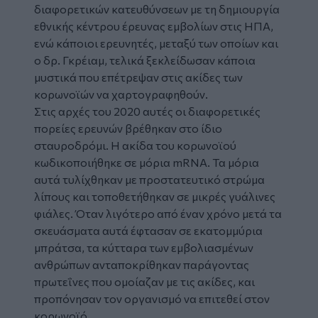
διαφορετικών κατευθύνσεων με τη δημιουργία
εθνικής κέντρου έρευνας εμβολίων στις ΗΠΑ,
ενώ κάποιοι ερευνητές, μεταξύ των οποίων και
ο δρ. Γκρέιαμ, τελικά ξεκλείδωσαν κάποια
μυστικά που επέτρεψαν στις ακίδες των
κορωνοϊών να χαρτογραφηθούν.
Στις αρχές του 2020 αυτές οι διαφορετικές
πορείες ερευνών βρέθηκαν στο ίδιο
σταυροδρόμι. Η ακίδα του κορωνοϊού
κωδικοποιήθηκε σε μόρια mRNA. Τα μόρια
αυτά τυλίχθηκαν με προστατευτικό στρώμα
λίπους και τοποθετήθηκαν σε μικρές γυάλινες
φιάλες. Όταν λιγότερο από έναν χρόνο μετά τα
σκευάσματα αυτά έφτασαν σε εκατομμύρια
μπράτσα, τα κύτταρα των εμβολιασμένων
ανθρώπων ανταποκρίθηκαν παράγοντας
πρωτεΐνες που ομοίαζαν με τις ακίδες, και
προπόνησαν τον οργανισμό να επιτεθεί στον
κορωνοϊό.