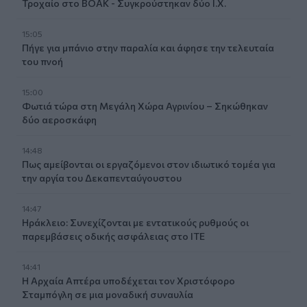
Τροχαίο στο ΒΟΑΚ - Συγκρούστηκαν δύο Ι.Χ.
15:05
Πήγε για μπάνιο στην παραλία και άφησε την τελευταία
του πνοή
15:00
Φωτιά τώρα στη Μεγάλη Χώρα Αγρινίου – Σηκώθηκαν
δύο αεροσκάφη
14:48
Πως αμείβονται οι εργαζόμενοι στον ιδιωτικό τομέα για
την αργία του Δεκαπενταύγουστου
14:47
Ηράκλειο: Συνεχίζονται με εντατικούς ρυθμούς οι
παρεμβάσεις οδικής ασφάλειας στο ΙΤΕ
14:41
Η Αρχαία Απτέρα υποδέχεται τον Χριστόφορο
Σταμπόγλη σε μια μοναδική συναυλία