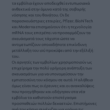
τα εμβόλια έχουν αποδειχθεί εντυπωσιακά
ανθεκτικά στην άμυνα κατά της σοβαρής
νόσησης και του θανάτου. Οι δε
παρασκευάστριες εταιρίες, Pfizer, BioNTech
και Moderna επισημαίνουν ότι η τεχνολογία
mRNA τους επιτρέπει να προσαρμόζουν τα
σκευάσματά τους τάχιστα ώστε να
αντιμετωπίζουν οποιαδήποτε επικίνδυνη
μετάλλαξη του ιού προκύψει από την εξέλιξή
του.
Οι αρνητές των εμβολίων χρησιμοποιούν ως
επιχείρημα την πολύ γρήγορη ανάπτυξη των
σκευασμάτων για να υπονομεύσουν την
εμπιστοσύνη του κόσμου σε αυτά. Η αλήθεια
όμως είναι πως οι έρευνες και οι ανακαλύψεις
που προηγήθηκαν και οδήγησαν στα νέα
εμβόλια τα καθιστούν επιστέγασμα
προσπαθειών πολλών δεκαετιών. Επιστήμονες
ανά τον κόσμο συνέχιζαν για χρόνια τις