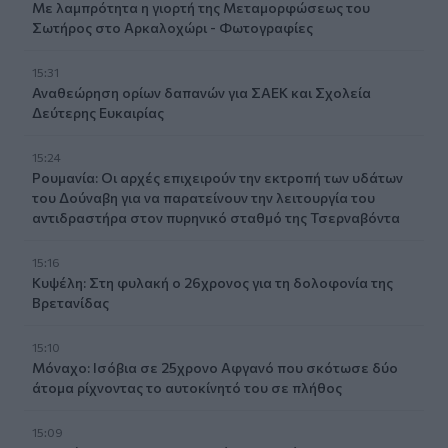
Με λαμπρότητα η γιορτή της Μεταμορφώσεως του
Σωτήρος στο Αρκαλοχώρι - Φωτογραφίες
15:31
Αναθεώρηση ορίων δαπανών για ΣΑΕΚ και Σχολεία
Δεύτερης Ευκαιρίας
15:24
Ρουμανία: Οι αρχές επιχειρούν την εκτροπή των υδάτων
του Δούναβη για να παρατείνουν την λειτουργία του
αντιδραστήρα στον πυρηνικό σταθμό της Τσερναβόντα
15:16
Κυψέλη: Στη φυλακή ο 26χρονος για τη δολοφονία της
Βρετανίδας
15:10
Μόναχο: Ισόβια σε 25χρονο Αφγανό που σκότωσε δύο
άτομα ρίχνοντας το αυτοκίνητό του σε πλήθος
15:09