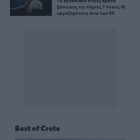
Το εργασιακό στρες κρατά ξύπνιους
Το εργασιακό στρες κρατά
ξύπνιους τις νύχτες 7 στους 10
εργαζόμενους άνω των 50
Best of Crete