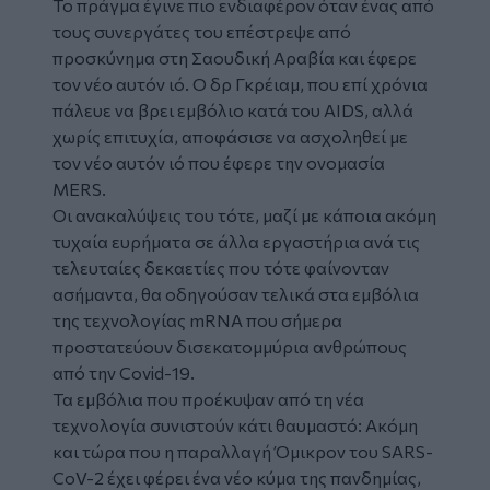
Το πράγμα έγινε πιο ενδιαφέρον όταν ένας από
τους συνεργάτες του επέστρεψε από
προσκύνημα στη Σαουδική Αραβία και έφερε
τον νέο αυτόν ιό. Ο δρ Γκρέιαμ, που επί χρόνια
πάλευε να βρει
εμβόλιο
κατά του AIDS, αλλά
χωρίς επιτυχία, αποφάσισε να ασχοληθεί με
τον νέο αυτόν ιό που έφερε την ονομασία
MERS.
Οι ανακαλύψεις του τότε, μαζί με κάποια ακόμη
τυχαία ευρήματα σε άλλα εργαστήρια ανά τις
τελευταίες δεκαετίες που τότε φαίνονταν
ασήμαντα, θα οδηγούσαν τελικά στα εμβόλια
της τεχνολογίας mRNA που σήμερα
προστατεύουν δισεκατομμύρια ανθρώπους
από την
Covid-19
.
Τα εμβόλια που προέκυψαν από τη νέα
τεχνολογία συνιστούν κάτι θαυμαστό: Ακόμη
και τώρα που η παραλλαγή Όμικρον του SARS-
CoV-2 έχει φέρει ένα νέο κύμα της πανδημίας,