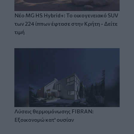
Νέο MG HS Hybrid+: Το οικογενειακό SUV
των 224 ίππων έφτασε στην Κρήτη - Δείτε
τιμή
Λύσεις θερμομόνωσης FIBRAN:
Εξοικονομώ κατ' ουσίαν