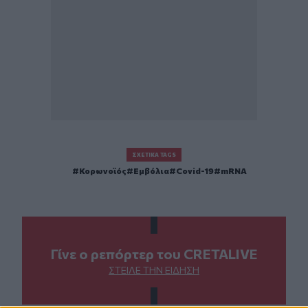
ΣΧΕΤΙΚΆ TAGS
Κορωνοϊός
Εμβόλια
Covid-19
mRNA
Γίνε ο ρεπόρτερ του CRETALIVE
ΣΤΕΊΛΕ ΤΗΝ ΕΊΔΗΣΗ