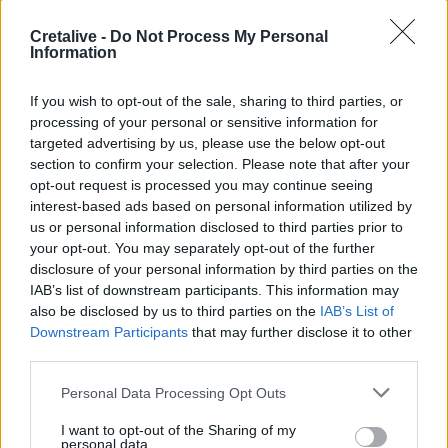
Cretalive -
Do Not Process My Personal
Information
Ροή ειδήσεων
Δημοφιλή
If you wish to opt-out of the sale, sharing to third parties, or
16:05
processing of your personal or sensitive information for
Ευλογιά των προβάτων: Έκτακτα μέτρα για την καταστολή
targeted advertising by us, please use the below opt-out
της διασποράς της ζωονόσου στην Καστοριά
section to confirm your selection. Please note that after your
opt-out request is processed you may continue seeing
16:00
interest-based ads based on personal information utilized by
Χανιά: Νέα στοιχεία για την 75χρονη που βρέθηκε νεκρή -
us or personal information disclosed to third parties prior to
Είχε μεταφερθεί στο Α.Τ πριν την εξαφάνιση της
your opt-out. You may separately opt-out of the further
disclosure of your personal information by third parties on the
15:59
IAB’s list of downstream participants. This information may
Σούπερ Καπ: Ελεύθερη η πώληση των εισιτηρίων για τον
also be disclosed by us to third parties on the
IAB’s List of
κόσμο του ΟΦΗ
Downstream Participants
that may further disclose it to other
third parties.
15:54
Personal Data Processing Opt Outs
Super Cup: Ο Παπαπέτρου «σφυρίζει» το ΑΕΚ - ΟΦΗ
I want to opt-out of the Sharing of my
15:52
personal data.