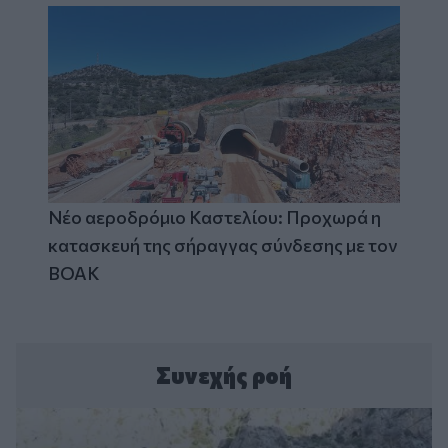
Νέο αεροδρόμιο Καστελίου: Προχωρά η
κατασκευή της σήραγγας σύνδεσης με τον
ΒΟΑΚ
Συνεχής ροή