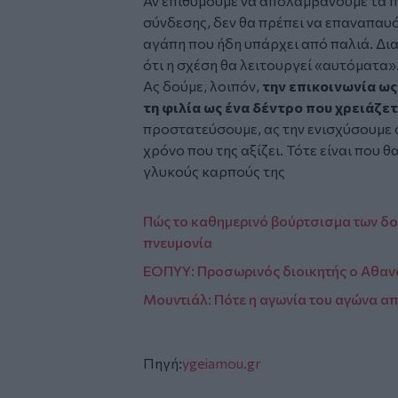
Αν επιθυμούμε να απολαμβάνουμε τα 
σύνδεσης, δεν θα πρέπει να επαναπαυό
αγάπη που ήδη υπάρχει από παλιά. Δι
ότι η σχέση θα λειτουργεί «αυτόματα»
Ας δούμε, λοιπόν,
την επικοινωνία ως
τη φιλία ως ένα δέντρο που χρειάζε
προστατεύσουμε, ας την ενισχύσουμε 
χρόνο που της αξίζει. Τότε είναι που 
γλυκούς καρπούς της
Πώς το καθημερινό βούρτσισμα των δο
πνευμονία
ΕΟΠΥΥ: Προσωρινός διοικητής ο Αθα
Μουντιάλ: Πότε η αγωνία του αγώνα απ
Πηγή:
ygeiamou.gr