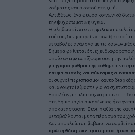
λειτουργεί προστατευτικά για την ψυχ
νοήματος και σκοπού στη ζωή
.
Αντιθέτως, ένα φτωχό κοινωνικό δίκτυ
την ψυχοσωματική υγεία.
Η αλήθεια είναι ότι η
φιλία
αποτελεί ε
τούτου, δεν μπορεί να εκλείψει από τη
μεταβολές ανάλογα με τις κοινωνικές 
Σήμερα φαίνεται ότι έχει διαφοροποιη
οποίο αντιμετωπίζουμε αυτή την πολύ
γρήγοροι ρυθμοί της καθημερινότητα
επιφανειακές και σύντομες συνανα
οι συχνοί περισπασμοί και το διαρκές
και ανοιχτοί είμαστε για να σχετιστού
Επιπλέον, η φιλία συχνά μπαίνει σε δ
στη δημιουργία οικογένειας ή στην επ
αποκατάστασης. Ετσι, η αξία της και 
μεταβάλλονται με το πέρασμα του χρό
Δεν αποκλείεται, βέβαια, να συμβεί κα
πρώτη θέση των προτεραιοτήτων μα