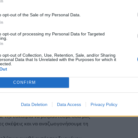
In
θος δυνατοτήτων επικοινωνίας με τα
αρκετό ένα μήνυμα, μια βιντεοκλήση ή
o opt-out of the Sale of my Personal Data.
 δεσμός της φιλίας;
In
περισσότερο από ποτέ την ανάγκη να
to opt-out of processing my Personal Data for Targeted
ις και να μην επαναπαυόμαστε στις
ing.
ραση στα μέσα κοινωνικής δικτύωσης
In
s-
δημιουργούν την αίσθηση της
o opt-out of Collection, Use, Retention, Sale, and/or Sharing
ύν μια στιγμιαία μορφή επαφής. Ωστόσο,
ersonal Data that Is Unrelated with the Purposes for which it
lected.
πικοινωνία και σίγουρα δεν αρκούν για να
Out
 ενεργή παρουσία και φροντίδα για να μη
CONFIRM
ξαντλεί, αλλά
συνειδητή επένδυση
αντικό να παίρνουμε πρωτοβουλίες και
α κάλεσμα για φαγητό, καφέ ή ποτό, έστω
Data Deletion
Data Access
Privacy Policy
τά.
ε την ευκαιρία να μοιραστούμε όσα μας
ς σκέψεις και να αναζωογονήσουμε τη