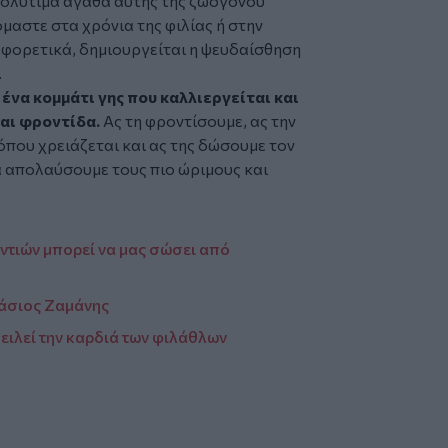
πολύτιμα αγαθά αυτής της ζωογόνου
μαστε στα χρόνια της φιλίας ή στην
αφορετικά, δημιουργείται η ψευδαίσθηση
.
 ένα κομμάτι γης που καλλιεργείται και
ται φροντίδα.
Ας τη φροντίσουμε, ας την
όπου χρειάζεται και ας της δώσουμε τον
θα απολαύσουμε τους πιο ώριμους και
ντιών μπορεί να μας σώσει από
νάσιος Ζαμάνης
ειλεί την καρδιά των φιλάθλων