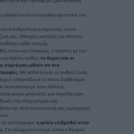
ική υγεία και προσφέρει μια αίσθηση
ο μπορεί να λειτουργήσει αρνητικά για
γγενή ανθρώπινη ανάγκη και, ως εκ
 ζωή μας. Μπορεί, ωστόσο, να υποστεί
συνθήκες κάθε εποχής.
θεί, έστω και ελαφρώς, ο τρόπος με τον
τιμη σχέση, καθώς
το άγχος και οι
ς συχνά μας ωθούν σε πιο
στροφές.
Με απλά λόγια, οι ρυθμοί ζωής,
 άγχος επηρεάζουν το πόσο διαθέσιμοι
με ουσιαστικά με τους άλλους.
εύτερη μοίρα μπροστά, για παράδειγμα,
ιδίωξη της επαγγελματικής
η θέση της στην προσωπική μας ιεράρχηση
νου.
ι το αντίστροφο:
η φιλία να βρεθεί στην
ς
. Στη σύγχρονη εποχή, όπου ο θεσμός