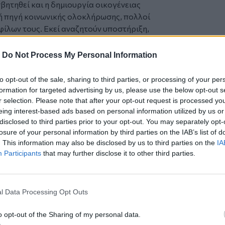
βητηθεί και η δημιουργία οικογένειας
ή πηγή κοινωνικής ολοκλήρωσης, πολλοί
φίλων τους. Εκεί αναζητούν υποστήριξη,
τις εμπειρίες της ζωής τους.
δύσει στην οικογένεια, συχνά
-
Do Not Process My Personal Information
κούνται μόνο στους ρόλους του
 διατηρήσουν -ή να επανασυνδεθούν με-
to opt-out of the sale, sharing to third parties, or processing of your per
ωή τους τον ρόλο του φίλου δίπλα στους
formation for targeted advertising by us, please use the below opt-out s
.
r selection. Please note that after your opt-out request is processed y
eing interest-based ads based on personal information utilized by us or
disclosed to third parties prior to your opt-out. You may separately opt-
τον άλλον τρόπο οι φίλοι πρωταγωνιστούν
losure of your personal information by third parties on the IAB’s list of
ικό άξονα της ευημερίας μας. Είναι ένα
. This information may also be disclosed by us to third parties on the
IA
βρίσκουμε φροντίδα, γαλήνη και
Participants
that may further disclose it to other third parties.
νδεση με τα πιο ανέμελα κομμάτια του
λικών σχέσεων είναι δείκτης ψυχικής
l Data Processing Opt Outs
ι, ωστόσο, το ερώτημα: πόσο χώρο
 φιλία και πόσο διατεθειμένοι είμαστε να
o opt-out of the Sharing of my personal data.
με;