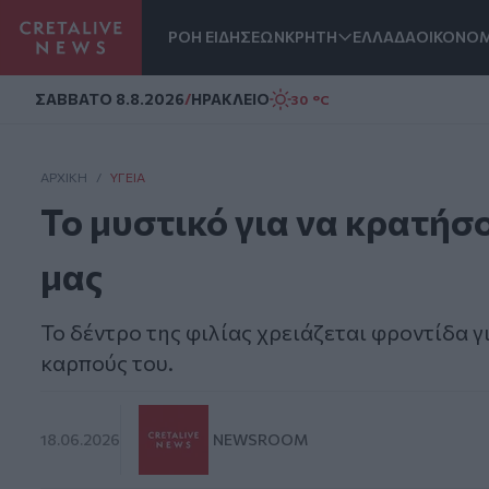
ΡΟΗ ΕΙΔΗΣΕΩΝ
ΚΡΗΤΗ
ΕΛΛΑΔΑ
ΟΙΚΟΝΟΜ
Homepage
ΣAΒΒΑΤΟ 8.8.2026
/
ΗΡΑΚΛΕΙΟ
30 °C
ΑΡΧΙΚΗ
/
ΥΓΕΊΑ
Το μυστικό για να κρατήσο
μας
Το δέντρο της φιλίας χρειάζεται φροντίδα γ
καρπούς του.
18.06.2026
NEWSROOM