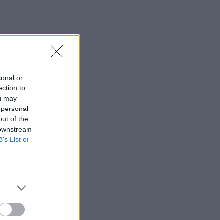
Θεσσαλονίκη: Άγνωστοι τρύπησαν και
δηλητηρίασαν δέντρα στο κέντρο της
πόλης
07:43
Φωτιά στο Πόρτο Γερμενό: Σκύλος
επέστρεψε με εγκαύματα στα πόδια
sonal or
στο σπίτι που τον φρόντιζαν
ection to
ou may
07:36
 personal
Στήριξη Τραμπ στον νέο πρόεδρο της
out of the
Κολομβίας με «βοήθεια» 1 δισ.
 downstream
δολαρίων
B’s List of
07:29
Τα πρωτοσέλιδα των εφημερίδων
07:22
Βραζιλία: Σε χαμηλό δεκαετίας η
αποψίλωση του Αμαζονίου – Μειώθηκε
κατά 37%