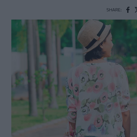
SHARE:
Face
T