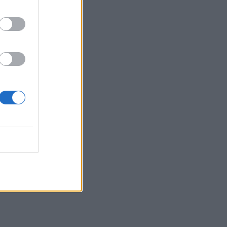
07:15
ΑΑΔΕ: Ανοιχτό το σύστημα Ενιαίας
Αίτησης Ενίσχυσης 2025 – Μέχρι πότε
μπορούν να γίνουν διορθώσεις
07:07
Τέσσερις ασκήσεις σε όρθια στάση
που μετά τα 60 ενδυναμώνουν τους
γλουτούς καλύτερα από τα squats -
Βίντεο
07:06
Εορτολόγιο: Ποιοι γιορτάζουν σήμερα 8
Αυγούστου
07:00
Αντί για καφέ: Τρία ροφήματα για άμεσο
"ξύπνημα" και ενέργεια που διαρκεί
06:55