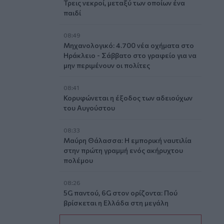
Τρεις νεκροί, μεταξύ των οποίων ένα
παιδί
08:49
Μηχανολογικό: 4.700 νέα οχήματα στο
Ηράκλειο - Σάββατο στο γραφείο για να
μην περιμένουν οι πολίτες
08:41
Κορυφώνεται η έξοδος των αδειούχων
του Αυγούστου
08:33
Μαύρη Θάλασσα: Η εμπορική ναυτιλία
στην πρώτη γραμμή ενός ακήρυχτου
πολέμου
08:26
5G παντού, 6G στον ορίζοντα: Πού
βρίσκεται η Ελλάδα στη μεγάλη
τεχνολογική μετάβαση