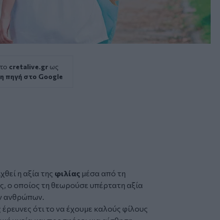
 το
cretalive.gr
ως
η πηγή στο Google
χθεί η αξία της
φιλίας
μέσα από τη
, ο οποίος τη θεωρούσε υπέρτατη αξία
ων ανθρώπων.
 έρευνες ότι το να έχουμε καλούς φίλους