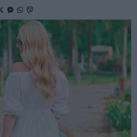
book
witter
Messenger
Whatsapp
Viber