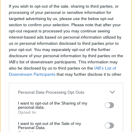
If you wish to opt-out of the sale, sharing to third parties, or
processing of your personal or sensitive information for
targeted advertising by us, please use the below opt-out
section to confirm your selection. Please note that after your
ΣΧΕΤΙΚΆ TAGS
opt-out request is processed you may continue seeing
Αυγά
Υγεία
Ασπράδια
interest-based ads based on personal information utilized by
us or personal information disclosed to third parties prior to
your opt-out. You may separately opt-out of the further
disclosure of your personal information by third parties on the
IAB’s list of downstream participants. This information may
Γίνε ο ρεπόρτερ του CRETALIVE
also be disclosed by us to third parties on the
IAB’s List of
Downstream Participants
that may further disclose it to other
ΣΤΕΊΛΕ ΤΗΝ ΕΊΔΗΣΗ
third parties.
Personal Data Processing Opt Outs
I want to opt-out of the Sharing of my
personal data.
Ροή ειδήσεων
Δημοφιλή
Opted In
I want to opt-out of the Sale of my
09:52
Personal Data.
Ιός Δυτικού Νείλου: Όλη η Αττική στο επίκεντρο των