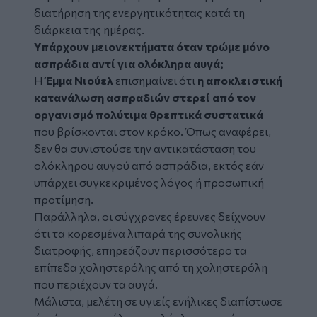
διατήρηση της ενεργητικότητας κατά τη
διάρκεια της ημέρας.
Υπάρχουν μειονεκτήματα όταν τρώμε μόνο
ασπράδια αντί για ολόκληρα αυγά;
Η
Έμμα Νιούελ
επισημαίνει ότι
η αποκλειστική
κατανάλωση ασπραδιών στερεί από τον
οργανισμό πολύτιμα θρεπτικά συστατικά
που βρίσκονται στον κρόκο. Όπως αναφέρει,
δεν θα συνιστούσε την αντικατάσταση του
ολόκληρου αυγού από ασπράδια, εκτός εάν
υπάρχει συγκεκριμένος λόγος ή προσωπική
προτίμηση.
Παράλληλα, οι σύγχρονες έρευνες δείχνουν
ότι τα κορεσμένα λιπαρά της συνολικής
διατροφής, επηρεάζουν περισσότερο τα
επίπεδα χοληστερόλης από τη χοληστερόλη
που περιέχουν τα αυγά.
Μάλιστα, μελέτη σε υγιείς ενήλικες διαπίστωσε