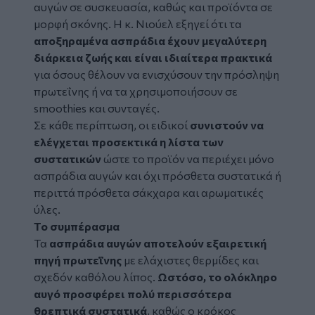
αυγών σε συσκευασία, καθώς και προϊόντα σε
μορφή σκόνης. Η κ. Νιούελ εξηγεί ότι τα
αποξηραμένα ασπράδια έχουν μεγαλύτερη
διάρκεια ζωής και είναι ιδιαίτερα πρακτικά
για όσους θέλουν να ενισχύσουν την πρόσληψη
πρωτεΐνης ή να τα χρησιμοποιήσουν σε
smoothies και συνταγές.
Σε κάθε περίπτωση, οι ειδικοί
συνιστούν να
ελέγχεται προσεκτικά η λίστα των
συστατικών
ώστε το προϊόν να περιέχει μόνο
ασπράδια αυγών και όχι πρόσθετα συστατικά ή
περιττά πρόσθετα σάκχαρα και αρωματικές
ύλες.
Το συμπέρασμα
Τα
ασπράδια αυγών αποτελούν εξαιρετική
πηγή πρωτεΐνης
με ελάχιστες θερμίδες και
σχεδόν καθόλου λίπος.
Ωστόσο, το ολόκληρο
αυγό προσφέρει πολύ περισσότερα
θρεπτικά συστατικά
, καθώς ο κρόκος