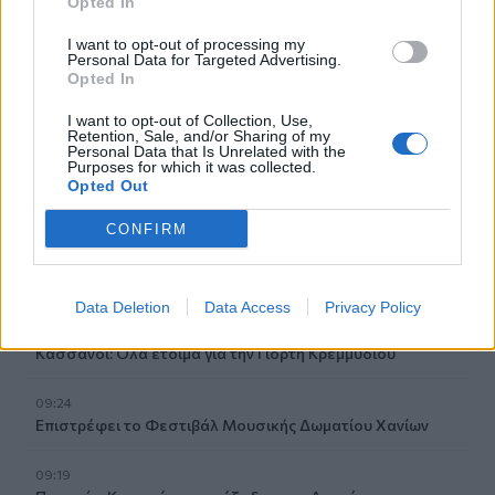
Opted In
κρουσμάτων
I want to opt-out of processing my
Personal Data for Targeted Advertising.
09:43
Opted In
Ηράκλειο: Ποια θέματα περιλαμβάνει η εβδομαδιαία
ανασκόπηση του Δημάρχου
I want to opt-out of Collection, Use,
Retention, Sale, and/or Sharing of my
Personal Data that Is Unrelated with the
09:41
Purposes for which it was collected.
Opted Out
Γερμανία: Νέα έρευνα για την άμυνα απέναντι στα drones
CONFIRM
09:35
Γαμήλιος τουρισμός: Στην Κρήτη από όλες τις ηπείρους,
για τον γάμο των ονείρων τους!
Data Deletion
Data Access
Privacy Policy
09:29
Κασσάνοι: Όλα έτοιμα για την Γιορτή Κρεμμυδιού
09:24
Επιστρέφει το Φεστιβάλ Μουσικής Δωματίου Χανίων
09:19