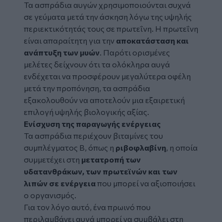
Τα ασπράδια αυγών χρησιμοποιούνται συχνά
σε γεύματα μετά την άσκηση λόγω της υψηλής
περιεκτικότητάς τους σε πρωτεΐνη. Η πρωτεΐνη
είναι απαραίτητη για την
αποκατάσταση και
ανάπτυξη των μυών
. Παρότι ορισμένες
μελέτες δείχνουν ότι τα ολόκληρα αυγά
ενδέχεται να προσφέρουν μεγαλύτερα οφέλη
μετά την προπόνηση, τα ασπράδια
εξακολουθούν να αποτελούν μια εξαιρετική
επιλογή υψηλής βιολογικής αξίας.
Ενίσχυση της παραγωγής ενέργειας
Τα ασπράδια περιέχουν βιταμίνες του
συμπλέγματος Β, όπως η
ριβοφλαβίνη
, η οποία
συμμετέχει στη
μετατροπή των
υδατανθράκων, των πρωτεϊνών και των
λιπών σε ενέργεια
που μπορεί να αξιοποιήσει
ο οργανισμός.
Για τον λόγο αυτό, ένα πρωινό που
περιλαμβάνει αυγά μπορεί να συμβάλει στη