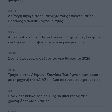
08:34
Δεύτερη πηγή εισοδήματος για τους επαγγελματίες
ψαράδες ο αλιευτικός τουρισμός
08:25
Από την Αττική στη Νότια Γαλλία : Οι εμπειρίες Ελλήνων
και Γάλλων πυροσβεστών στα πύρινα μέτωπα
08:18
Στα 15 δισ. ευρώ ο στόχος για νέα δάνεια το 2026
08:12
Τροχαίο στην Αθηνών–Σουνίου: Πώς έγινε η σύγκρουση
με τη μηχανή της «ΔΙΑΣ» – Δύο αστυνομικοί τραυματίες
08:05
Πινακίδες κυκλοφορίας: Πώς θα μπει τέλος στις
χρονοβόρες διαδικασίες
07:59