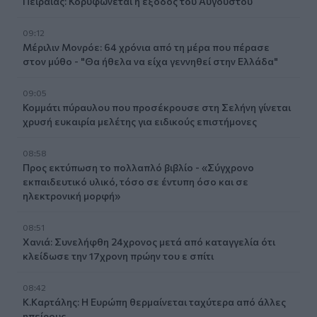
Πειραιάς: Κορυφώνεται η έξοδος του Αυγούστου
09:12
Μέριλιν Μονρόε: 64 χρόνια από τη μέρα που πέρασε
στον μύθο - "Θα ήθελα να είχα γεννηθεί στην Ελλάδα"
09:05
Κομμάτι πύραυλου που προσέκρουσε στη Σελήνη γίνεται
χρυσή ευκαιρία μελέτης για ειδικούς επιστήμονες
08:58
Προς εκτύπωση το πολλαπλό βιβλίο - «Σύγχρονο
εκπαιδευτικό υλικό, τόσο σε έντυπη όσο και σε
ηλεκτρονική μορφή»
08:51
Χανιά: Συνελήφθη 24χρονος μετά από καταγγελία ότι
κλείδωσε την 17χρονη πρώην του ε σπίτι
08:42
Κ.Καρτάλης: Η Ευρώπη θερμαίνεται ταχύτερα από άλλες
ηπείρους