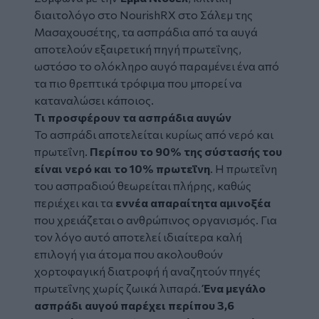
διαιτολόγο στο NourishRX στο Σάλεμ της
Μασαχουσέτης, τα ασπράδια από τα αυγά
αποτελούν εξαιρετική πηγή πρωτεΐνης,
ωστόσο το ολόκληρο αυγό παραμένει ένα από
τα πιο θρεπτικά τρόφιμα που μπορεί να
καταναλώσει κάποιος.
Τι προσφέρουν τα ασπράδια αυγών
Το ασπράδι αποτελείται κυρίως από νερό και
πρωτεΐνη.
Περίπου το 90% της σύστασής του
είναι νερό και το 10% πρωτεΐνη
. Η πρωτεΐνη
του ασπραδιού θεωρείται πλήρης, καθώς
περιέχει και τα
εννέα απαραίτητα αμινοξέα
που χρειάζεται ο ανθρώπινος οργανισμός. Για
τον λόγο αυτό αποτελεί ιδιαίτερα καλή
επιλογή για άτομα που ακολουθούν
χορτοφαγική διατροφή ή αναζητούν πηγές
πρωτεΐνης χωρίς ζωικά λιπαρά.
Ένα μεγάλο
ασπράδι αυγού παρέχει περίπου 3,6