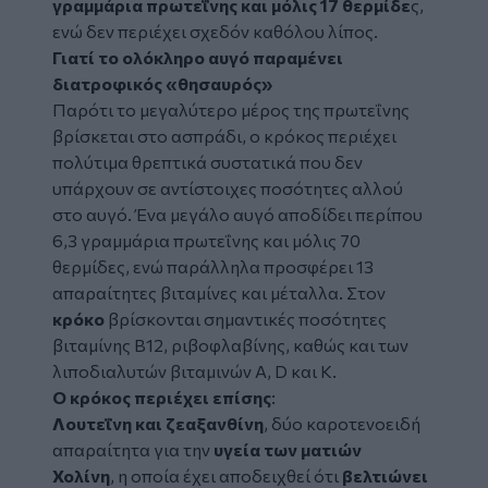
γραμμάρια πρωτεΐνης και μόλις 17 θερμίδε
ς,
ενώ δεν περιέχει σχεδόν καθόλου λίπος.
Γιατί το ολόκληρο αυγό παραμένει
διατροφικός «θησαυρός»
Παρότι το μεγαλύτερο μέρος της πρωτεΐνης
βρίσκεται στο ασπράδι, ο κρόκος περιέχει
πολύτιμα θρεπτικά συστατικά που δεν
υπάρχουν σε αντίστοιχες ποσότητες αλλού
στο αυγό. Ένα μεγάλο αυγό αποδίδει περίπου
6,3 γραμμάρια πρωτεΐνης και μόλις 70
θερμίδες, ενώ παράλληλα προσφέρει 13
απαραίτητες βιταμίνες και μέταλλα. Στον
κρόκο
βρίσκονται σημαντικές ποσότητες
βιταμίνης Β12, ριβοφλαβίνης, καθώς και των
λιποδιαλυτών βιταμινών Α, D και Κ.
Ο κρόκος περιέχει επίσης
:
Λουτεΐνη και ζεαξανθίνη
, δύο καροτενοειδή
απαραίτητα για την
υγεία των ματιών
Χολίνη
, η οποία έχει αποδειχθεί ότι
βελτιώνει