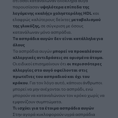
ότι όσοι κατανάλωναν ολόκληρα αυγά
παρουσίασαν
υψηλότερα επίπεδα της
λεγόμενης «καλής» χοληστερόλης HDL
και
ελαφρώς καλύτερους δείκτες
μεταβολισμού
της γλυκόζης,
σε σύγκριση με όσους
κατανάλωναν μόνο ασπράδια.
Τα ασπράδια αυγών δεν είναι κατάλληλα για
όλους
Tα ασπράδια αυγών
μπορεί να προκαλέσουν
αλλεργικές αντιδράσεις σε ορισμένα άτομα.
Οι ειδικοί επισημαίνουν ότι
οι περισσότερες
αλλεργίες στο αυγό οφείλονται στις
πρωτεΐνες του ασπραδιού και όχι του
κρόκου
. Για τον λόγο αυτό, κάποιοι άνθρωποι
μπορεί να μην ανέχονται το ασπράδι, ενώ
μπορούν να καταναλώνουν τον κρόκο χωρίς να
εμφανίζουν συμπτώματα.
Τι ισχύει για τα έτοιμα ασπράδια αυγών
Στην αγορά κυκλοφορούν υγρά ασπράδια