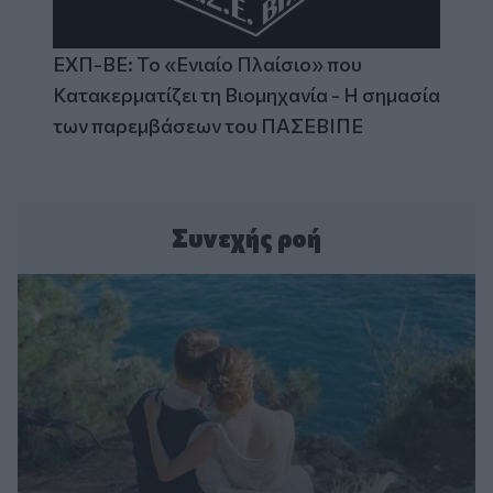
ΕΧΠ-ΒΕ: Το «Ενιαίο Πλαίσιο» που
Κατακερματίζει τη Βιομηχανία - Η σημασία
των παρεμβάσεων του ΠΑΣΕΒΙΠΕ
Συνεχής ροή