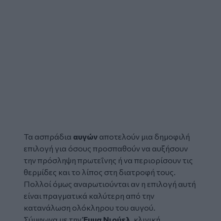
Τα
ασπράδια
αυγών
αποτελούν μια δημοφιλή
επιλογή για όσους προσπαθούν να αυξήσουν
την πρόσληψη πρωτεΐνης ή να περιορίσουν τις
θερμίδες και το λίπος στη διατροφή τους.
Πολλοί όμως αναρωτιούνται αν η επιλογή αυτή
είναι πραγματικά καλύτερη από την
κατανάλωση ολόκληρου του αυγού.
Σύμφωνα με την
Έμμα Νιούελ
, κλινική