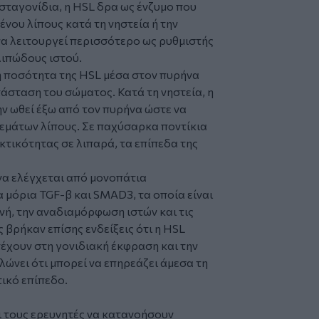
σταγονίδια, η HSL δρα ως ένζυμο που
ου λίπους κατά τη νηστεία ή την
να λειτουργεί περισσότερο ως ρυθμιστής
λιπώδους ιστού.
 η ποσότητα της HSL μέσα στον πυρήνα
άσταση του σώματος. Κατά τη νηστεία, η
ην ωθεί έξω από τον πυρήνα ώστε να
εμάτων λίπους. Σε παχύσαρκα ποντίκια
κτικότητας σε λιπαρά, τα επίπεδα της
να ελέγχεται από μονοπάτια
μόρια TGF-β και SMAD3, τα οποία είναι
νή, την αναδιαμόρφωση ιστών και τις
 βρήκαν επίσης ενδείξεις ότι η HSL
έχουν στη γονιδιακή έκφραση και την
ώνει ότι μπορεί να επηρεάζει άμεσα τη
ικό επίπεδο.
 τους ερευνητές να κατανοήσουν