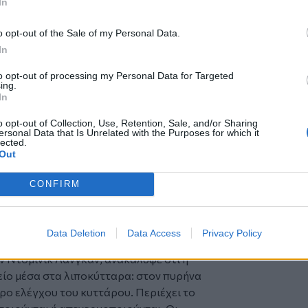
In
ης ιστός διογκώνεται και δυσλειτουργεί.
έτει αρκετό σωστά λειτουργικό λιπώδη
o opt-out of the Sale of my Personal Data.
ιποκύτταρα αποτυγχάνουν να ρυθμίσουν
In
εί να συμβάλει σε αντίσταση στην
to opt-out of processing my Personal Data for Targeted
όσο του ήπατος, φλεγμονή και
ing.
νει, σύμφωνα με τους ερευνητές, ότι ο
In
νο από το πόσο λίπος διαθέτει το σώμα. Η
o opt-out of Collection, Use, Retention, Sale, and/or Sharing
ττάρων μπορεί να είναι εξίσου
ersonal Data that Is Unrelated with the Purposes for which it
lected.
Out
ιακών και Μεταβολικών Νοσημάτων
ζης στη Γαλλία, θέλησαν να κατανοήσουν
CONFIRM
ιάσπαση του λιπώδους ιστού αντί για
ψαν, άλλαξε την επιστημονική εικόνα
Data Deletion
Data Access
Privacy Policy
έσα στον πυρήνα του κυττάρου
ν Ντομινίκ Λανγκάν, ανακάλυψε ότι η
ίο μέσα στα λιποκύτταρα: στον πυρήνα
τρο ελέγχου του κυττάρου. Περιέχει το