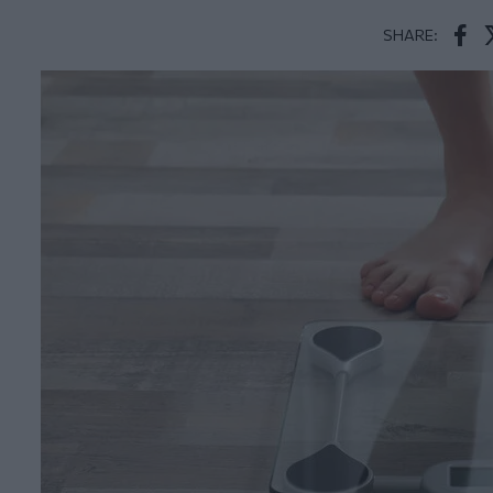
SHARE:
Face
T