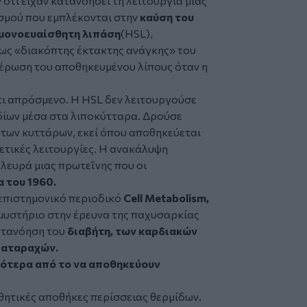
 ότι είχαν κατανοήσει τη λειτουργία μιας
ισμού που εμπλέκονται στην
καύση του
μονοευαίσθητη λιπάση
(HSL),
ως «διακόπτης έκτακτης ανάγκης» του
έρωση του αποθηκευμένου λίπους όταν η
ι απρόσμενο. Η HSL δεν λειτουργούσε
δίων μέσα στα λιποκύτταρα. Δρούσε
 των κυττάρων, εκεί όπου αποθηκεύεται
ετικές λειτουργίες. Η ανακάλυψη
λευρά μιας πρωτεΐνης που οι
 του 1960.
επιστημονικό περιοδικό
Cell Metabolism,
μυστήριο στην έρευνα της παχυσαρκίας
κατανόηση του
διαβήτη, των καρδιακών
ιαταραχών.
ότερα από το να αποθηκεύουν
ητικές αποθήκες περίσσειας θερμίδων.