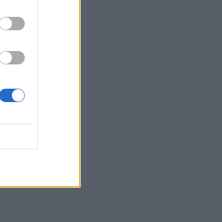
η 46χρονη κατηγορούμενη για
εμπρησμό
22:30
Αυτές είναι οι πιο επικίνδυνες
εβδομάδες για μεγάλες πυρκαγιές
22:21
Χρήστος Δάντης: «Δεν περίμενα την
αχαριστία, 22 χρόνια μετά και
συνάδελφοι προσπαθούν να ξεχάσουν
ότι έγραψα αυτό το τραγούδι»
22:14
Ξεκινούν τα δοκιμαστικά δρομολόγια
της επέκτασης του Μετρό
Θεσσαλονίκης
22:05
Τζόκερ: Αυτοί είναι οι τυχεροί αριθμοί
που κερδίζουν πάνω από 2 εκατ. ευρώ