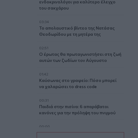
ενδοκρινολόγοι για καλύτερο έλεγχο
του σακχάρου
03:34
Το απολαυστικό βίντεο της Νατάσας
Θεοδωρίδου με τη μητέρα της
02:51
Ο έρωτας θα πρωταγωνιστήσει στη ζωή
αυτών των ζωδίων τον Αύγουστο
01:42
Καύσωνας στο γραφείο: Πόσο μπορεί
να χαλαρώσει το dress code
00:31
Παιδιά στην πισίνα: 6 απαράβατοι
κανόνες για την πρόληψη του πνιγμού
00:00
Ανατριχιαστικό βίντεο από τον σεισμό