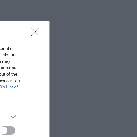
23:19
Τραγωδία στην Εύβοια: Νεκρός
37χρονος μετά από τροχαίο με
αγριογούρουνο
23:09
sonal or
Φωτιές σε Σκύρο και Λακωνία:
ection to
Συνελήφθησαν 63χρονη και 71χρονος
ou may
 personal
23:07
out of the
Χανιά: ΕΔΕ για την υπόθεση της
 downstream
75χρονης που βρέθηκε νεκρή σε
B’s List of
χωράφι
23:00
Ιταλία: Στη Νάπολη καταγράφηκε
θερμοκρασία-ρεκόρ 48 βαθμών
22:32
Υπόθεση Marfin: Έφθασε στην Ελλάδα