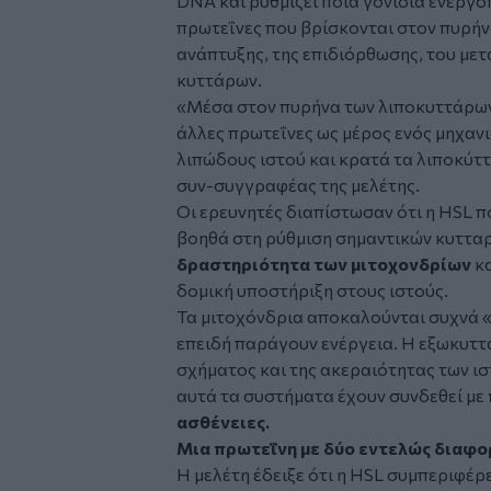
DNA και ρυθμίζει ποια γονίδια ενεργο
πρωτεΐνες που βρίσκονται στον πυρήν
ανάπτυξης, της επιδιόρθωσης, του μετ
κυττάρων.
«Μέσα στον πυρήνα των λιποκυττάρων,
άλλες πρωτεΐνες ως μέρος ενός μηχαν
λιπώδους ιστού και κρατά τα λιποκύττ
συν-συγγραφέας της μελέτης.
Οι ερευνητές διαπίστωσαν ότι η HSL π
βοηθά στη ρύθμιση σημαντικών κυττα
δραστηριότητα των μιτοχονδρίων
κα
δομική υποστήριξη στους ιστούς.
Τα μιτοχόνδρια αποκαλούνται συχνά 
επειδή παράγουν ενέργεια. Η εξωκυττ
σχήματος και της ακεραιότητας των 
αυτά τα συστήματα έχουν συνδεθεί με
ασθένειες.
Μια πρωτεΐνη με δύο εντελώς διαφο
Η μελέτη έδειξε ότι η HSL συμπεριφέρ