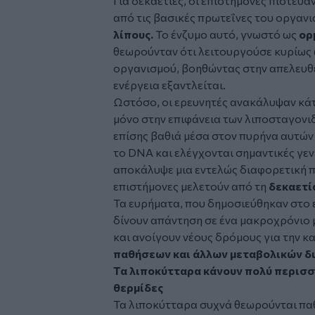
Για δεκαετίες, οι επιστήμονες πίστευαν
από τις βασικές πρωτεΐνες του οργαν
λίπους.
Το ένζυμο αυτό, γνωστό ως
ορ
θεωρούνταν ότι λειτουργούσε κυρίως 
οργανισμού, βοηθώντας στην απελευθ
ενέργεια εξαντλείται.
Ωστόσο, οι ερευνητές ανακάλυψαν κάτ
μόνο στην επιφάνεια των λιποσταγονι
επίσης βαθιά μέσα στον πυρήνα αυτών
το DNA και ελέγχονται σημαντικές γεν
αποκάλυψε μια εντελώς διαφορετική π
επιστήμονες μελετούν από τη
δεκαετία
Τα ευρήματα, που δημοσιεύθηκαν στο 
δίνουν απάντηση σε ένα μακροχρόνιο 
και ανοίγουν νέους δρόμους για την 
παθήσεων και άλλων μεταβολικών δ
Τα λιποκύτταρα κάνουν πολύ περισσ
θερμίδες
Τα λιποκύτταρα συχνά θεωρούνται παθ