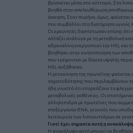
βρίσκεται μέσα στο κύτταρο. Στα λιπο
βοηθά στην απελευθέρωση αποθηκευμέν
άσκηση. Στον πυρήνα, όμως, φαίνεται 
που συμβάλλει στη διατήρηση υγιούς 
Οι ερευνητές διαπίστωσαν επίσης ότι
αλλάζει ανάλογα με τη μεταβολική κατ
αδρεναλίνη ενεργοποιεί την HSL και τ
βοηθήσει στην κινητοποίηση των αποθ
που τρέφονταν με δίαιτα υψηλής περιε
HSL αυξήθηκαν.
Η μετακίνηση της πρωτεΐνης φαίνεται 
σηματοδότησης που περιλαμβάνουν τα 
ήδη γνωστό ότι επηρεάζουν τη φλεγμο
μεταβολικές ασθένειες. Οι επιστήμονες
αλληλεπιδρά με πρωτεΐνες που συμμετ
επεξεργασία RNA, γεγονός που υποδηλ
λειτουργία των λιποκυττάρων σε γενετ
Γιατί έχει σημασία αυτή η ανακάλυψη
Η ανακάλυψη αυτή μπορεί να βοηθήσει