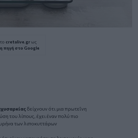
 το
cretalive.gr
ως
η πηγή στο Google
αχυσαρκίας
δείχνουν ότι μια πρωτεΐνη
ση του λίπους, έχει έναν πολύ πιο
πυρήνα των λιποκυττάρων