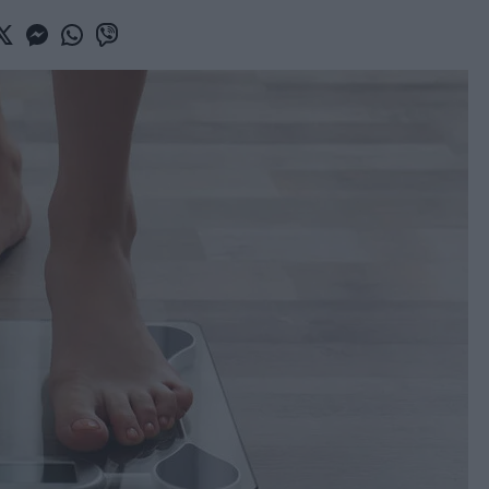
book
witter
Messenger
Whatsapp
Viber