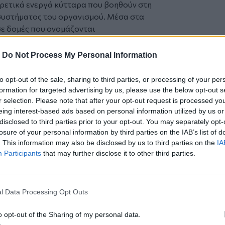
ιρετικά ενεργά κύτταρα που βοηθούν στη
συστήματος του οργανισμού. Μέσα στα
σε δομές που ονομάζονται
ζεται ενέργεια μεταξύ γευμάτων ή κατά
η,
ενεργοποιούν την απελευθέρωση
-
Do Not Process My Personal Information
 HSL παίζει κεντρικό ρόλο σε αυτή τη
δια σε λιπαρά οξέα που μπορούν να
to opt-out of the sale, sharing to third parties, or processing of your per
α όργανα.
formation for targeted advertising by us, please use the below opt-out s
ότι η αφαίρεση της HSL θα εμπόδιζε τη
r selection. Please note that after your opt-out request is processed y
eing interest-based ads based on personal information utilized by us or
 σε παχυσαρκία. Παραδόξως, δεν συνέβη
disclosed to third parties prior to your opt-out. You may separately opt-
και σε ανθρώπους με
μεταλλάξεις
στο
losure of your personal information by third parties on the IAB’s list of
αποτέλεσμα. Αντί να συσσωρεύουν
. This information may also be disclosed by us to third parties on the
IA
υστροφία
, μια σπάνια πάθηση κατά την
Participants
that may further disclose it to other third parties.
. Αυτή η αντίφαση προβλημάτιζε τους
 αντίθετες καταστάσεις με κοινές
l Data Processing Opt Outs
υστροφία μοιάζουν να είναι δύο
o opt-out of the Sharing of my personal data.
δηγήσουν σε πολλές κοινές επιπλοκές