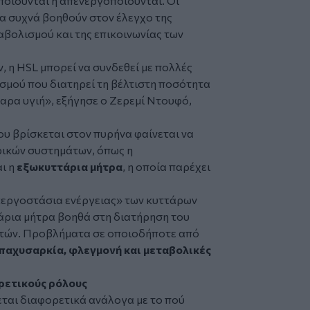
ποιούνται ή απενεργοποιούνται. Οι
α συχνά βοηθούν στον έλεγχο της
αβολισμού και της επικοινωνίας των
 η HSL μπορεί να συνδεθεί με πολλές
ισμού που διατηρεί τη βέλτιστη ποσότητα
αρα υγιή», εξήγησε ο Ζερεμί Ντουφό,
ου βρίσκεται στον πυρήνα φαίνεται να
ρικών συστημάτων, όπως η
ι η
εξωκυττάρια μήτρα
, η οποία παρέχει
«εργοστάσια ενέργειας» των κυττάρων
άρια μήτρα βοηθά στη διατήρηση του
ιστών. Προβλήματα σε οποιοδήποτε από
παχυσαρκία, φλεγμονή και μεταβολικές
ρετικούς ρόλους
εται διαφορετικά ανάλογα με το πού