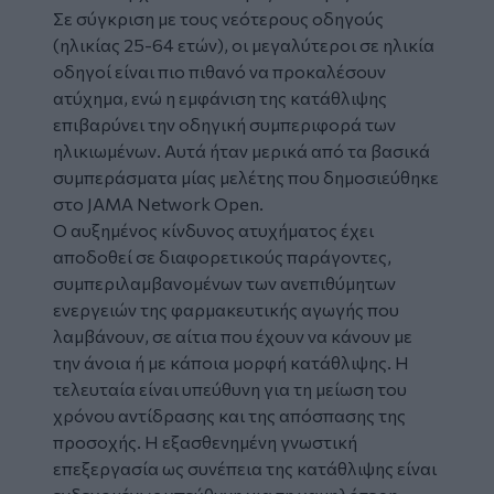
Σε σύγκριση με τους νεότερους οδηγούς
(ηλικίας 25-64 ετών), οι μεγαλύτεροι σε ηλικία
οδηγοί είναι πιο πιθανό να προκαλέσουν
ατύχημα
, ενώ η εμφάνιση της
κατάθλιψης
επιβαρύνει την οδηγική συμπεριφορά των
ηλικιωμένων. Αυτά ήταν μερικά από τα βασικά
συμπεράσματα μίας μελέτης που δημοσιεύθηκε
στο JAMA Network Open.
Ο αυξημένος κίνδυνος ατυχήματος έχει
αποδοθεί σε διαφορετικούς παράγοντες,
συμπεριλαμβανομένων των ανεπιθύμητων
ενεργειών της φαρμακευτικής αγωγής που
λαμβάνουν, σε αίτια που έχουν να κάνουν με
την άνοια ή με κάποια μορφή κατάθλιψης. Η
τελευταία είναι υπεύθυνη για τη μείωση του
χρόνου αντίδρασης και της απόσπασης της
προσοχής. Η εξασθενημένη γνωστική
επεξεργασία ως συνέπεια της κατάθλιψης είναι