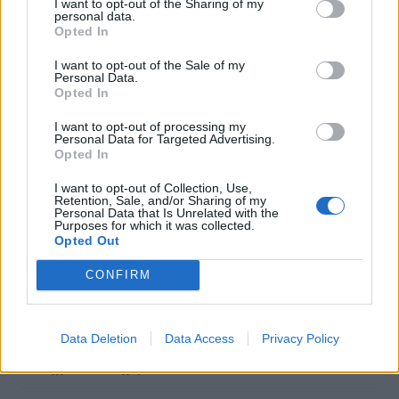
I want to opt-out of the Sharing of my
υπογραφές για τα Συστήματα Αεροναυτιλίας
personal data.
Opted In
07:10
Ταϋλάνδη: Μαθητής άνοιξε πυρ μέσα σε σχολείο –
I want to opt-out of the Sale of my
Personal Data.
Αναφορές για νεκρούς
Opted In
07:03
I want to opt-out of processing my
Personal Data for Targeted Advertising.
Υπόθεση Marfin: Ενώπιον της Δικαιοσύνης σήμερα η
Opted In
46χρονη κατηγορούμενη για τη φονική επίθεση
I want to opt-out of Collection, Use,
06:57
Retention, Sale, and/or Sharing of my
Personal Data that Is Unrelated with the
Υψηλός και σήμερα ο κίνδυνος πυρκαγιάς στην Κρήτη
Purposes for which it was collected.
Opted Out
05:52
ΕΝΦΙΑ: Τα λάθη στις μεταβιβάσεις που φέρνουν
CONFIRM
τσουχτερά πρόστιμα έως 1.000 ευρώ
04:41
Data Deletion
Data Access
Privacy Policy
Τα φρούτα που επιλέγουν 4 ενδοκρινολόγοι για καλύτερο
έλεγχο του σακχάρου