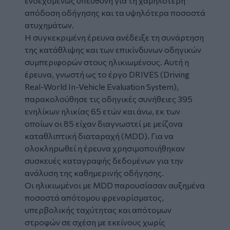
ενδεχομένως υπεύθυνη για τη χαμηλότερη
απόδοση οδήγησης και τα υψηλότερα ποσοστά
ατυχημάτων.
Η συγκεκριμένη έρευνα ανέδειξε τη συνάρτηση
της κατάθλιψης και των επικίνδυνων οδηγικών
συμπεριφορών στους ηλικιωμένους. Αυτή η
έρευνα, γνωστή ως το έργο DRIVES (Driving
Real-World In-Vehicle Evaluation System),
παρακολούθησε τις οδηγικές συνήθειες 395
ενηλίκων ηλικίας 65 ετών και άνω, εκ των
οποίων οι 85 είχαν διαγνωστεί με μείζονα
καταθλιπτική διαταραχή (MDD). Για να
ολοκληρωθεί η έρευνα χρησιμοποιήθηκαν
συσκευές καταγραφής δεδομένων για την
ανάλυση της καθημερινής οδήγησης.
Οι ηλικιωμένοι με MDD παρουσίασαν αυξημένα
ποσοστά απότομου φρεναρίσματος,
υπερβολικής ταχύτητας και απότομων
στροφών σε σχέση με εκείνους χωρίς