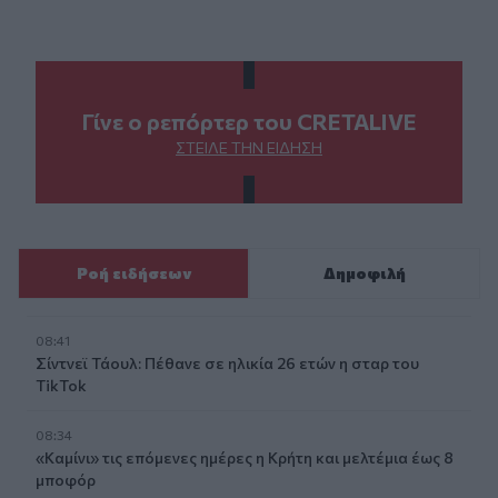
Γίνε ο ρεπόρτερ του CRETALIVE
ΣΤΕΊΛΕ ΤΗΝ ΕΊΔΗΣΗ
Ροή ειδήσεων
Δημοφιλή
08:41
Σίντνεϊ Τάουλ: Πέθανε σε ηλικία 26 ετών η σταρ του
TikTok
08:34
«Καμίνι» τις επόμενες ημέρες η Κρήτη και μελτέμια έως 8
μποφόρ