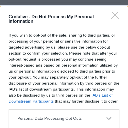
07:52
Σεισμός 5,8 βαθμών στις δυτικές Φιλιππίνες
Cretalive -
Do Not Process My Personal
Information
07:45
Φωτιά τα ξημερώματα στη Σητεία - Η δεύτερη μέσα σε
If you wish to opt-out of the sale, sharing to third parties, or
ένα 24ωρο
processing of your personal or sensitive information for
targeted advertising by us, please use the below opt-out
07:37
section to confirm your selection. Please note that after your
Σαουδική Αραβία, Τουρκία και Πακιστάν υπογράφουν
opt-out request is processed you may continue seeing
αμυντική συμφωνία
interest-based ads based on personal information utilized by
us or personal information disclosed to third parties prior to
07:31
your opt-out. You may separately opt-out of the further
Σήμερα η δεύτερη πληρωμή των δικαιούχων του
disclosure of your personal information by third parties on the
Λογαριασμού Αγροτικής Εστίας
IAB’s list of downstream participants. This information may
also be disclosed by us to third parties on the
IAB’s List of
07:25
Downstream Participants
that may further disclose it to other
Εορτολόγιο: Ποιοι γιορτάζουν σήμερα 7 Αυγούστου
third parties.
Personal Data Processing Opt Outs
07:17
Νέο Διεθνές Αεροδρόμιο Ηρακλείου: Σήμερα οι