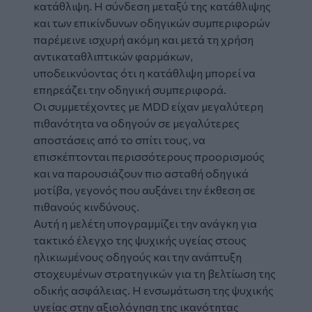
κατάθλιψη. Η σύνδεση μεταξύ της κατάθλιψης
και των επικίνδυνων οδηγικών συμπεριφορών
παρέμεινε ισχυρή ακόμη και μετά τη χρήση
αντικαταθλιπτικών φαρμάκων,
υποδεικνύοντας ότι η κατάθλιψη μπορεί να
επηρεάζει την οδηγική συμπεριφορά.
Οι συμμετέχοντες με MDD είχαν μεγαλύτερη
πιθανότητα να οδηγούν σε μεγαλύτερες
αποστάσεις από το σπίτι τους, να
επισκέπτονται περισσότερους προορισμούς
και να παρουσιάζουν πιο ασταθή οδηγικά
μοτίβα, γεγονός που αυξάνει την έκθεση σε
πιθανούς κινδύνους.
Αυτή η μελέτη υπογραμμίζει την ανάγκη για
τακτικό έλεγχο της ψυχικής υγείας στους
ηλικιωμένους οδηγούς και την ανάπτυξη
στοχευμένων στρατηγικών για τη βελτίωση της
οδικής ασφάλειας. Η ενσωμάτωση της ψυχικής
υγείας στην αξιολόγηση της ικανότητας