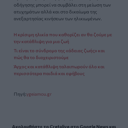
οδήγησης μπορεί να συμβάλει στη μείωση των
ατυχημάτων αλλά και στο δικαίωμα της
ανεξαρτησίας κινήσεων των ηλικιωμένων.
Η κρίσιμη ηλικία που καθορίζει αν θα ζούμε με
την κατάθλιψη για μια ζωή
Τι είναι το σύνδρομο της «άδειας ζωής» και
πώς θα το διαχειριστούμε
Άγχος και κατάθλιψη ταλαιπωρούν όλο και
περισσότερα παιδιά και εφήβους
Πηγή:
ygeiamou.gr
Ακολουθήστε το Cretalive στο
Google News
και