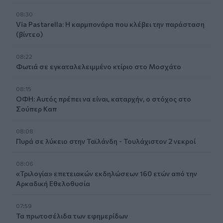
08:30
Via Pastarella: Η καρμπονάρα που κλέβει την παράσταση
(βίντεο)
08:22
Φωτιά σε εγκαταλελειμμένο κτίριο στο Μοσχάτο
08:15
ΟΦΗ: Αυτός πρέπει να είναι, καταρχήν, ο στόχος στο
Σούπερ Καπ
08:08
Πυρά σε λύκειο στην Ταϊλάνδη - Τουλάχιστον 2 νεκροί
08:06
«Τριλογία» επετειακών εκδηλώσεων 160 ετών από την
Αρκαδική Εθελοθυσία
07:59
Τα πρωτοσέλιδα των εφημερίδων