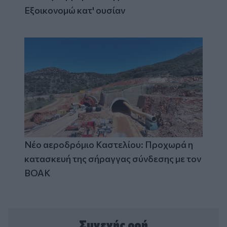
Εξοικονομώ κατ' ουσίαν
Νέο αεροδρόμιο Καστελίου: Προχωρά η
κατασκευή της σήραγγας σύνδεσης με τον
ΒΟΑΚ
Συνεχής ροή