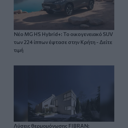
Νέο MG HS Hybrid+: Το οικογενειακό SUV
των 224 ίππων έφτασε στην Κρήτη - Δείτε
τιμή
Λύσεις θερμομόνωσης FIBRAN: