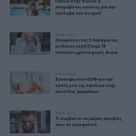
Παιδιά στην πισίνα: 6 απαράβατοι 
Παιδιά στην πισίνα: 6
απαράβατοι κανόνες για την
πρόληψη του πνιγμού
Αποφεύγοντας 3 παράγοντες κινδύνου κερδίζουμε 13 επ
ΥΓΕΙΑ
14:37
Αποφεύγοντας 3 παράγοντες κινδύν
Αποφεύγοντας 3 παράγοντες
κινδύνου κερδίζουμε 13
επιπλέον χρόνια χωρίς άνοια
Σύσκεψη στον ΕΟΦ για την ομαλή ροή της εφοδιαστική
ΥΓΕΙΑ
13:48
Σύσκεψη στον ΕΟΦ για την ομαλή ρ
Σύσκεψη στον ΕΟΦ για την
ομαλή ροή της εφοδιαστικής
αλυσίδας φαρμάκων
Τι συμβαίνει τις μέρες ακριβώς πριν το εγκεφαλικό
ΥΓΕΙΑ
03:33
Τι συμβαίνει τις μέρες ακριβώς πρι
Τι συμβαίνει τις μέρες ακριβώς
πριν το εγκεφαλικό