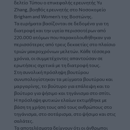
δελτίο Τύπου ο επικεφαλής ερευνητής Yu
Zhang, βοηθός ερευνητής στο Νοσοκομείο
Brigham and Women’s της Βοστώνης.
Τα ευρήματα βασίζονται σε δεδομένα για τη
διατροφή και την υγεία περισσοτέρων από
220.000 ατόμων που παρακολουθήθηκαν για
περισσότερες από τρεις δεκαετίες στο πλαίσιο
τριών μακροχρόνιων μελετών. Κάθε τέσσερα
χρόνια, οι συμμετέχοντες απαντούσαν σε
ερωτήσεις σχετικά με τη διατροφή τους.
Στη συνολική πρόσληψη βουτύρου
συνυπολογίστηκαν τα μείγματα βουτύρου και
μαργαρίνης, το βούτυρο για επάλειψη και το
βούτυρο για ψήσιμο και τηγάνισμα στο σπίτι.
Η πρόσληψη φυτικών ελαίων εκτιμήθηκε με
βάση τη χρήση τους από τους ανθρώπους στο
τηγάνισμα, στο σοτάρισμα, στο ψήσιμο και στις
σαλάτες.
Τα αποτελέσματα δείχνουν ότι οι άνθρωποι