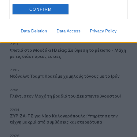
μπουν σε διαμερίσματα
CONFIRM
23:19
Γαλλία: Καταδύσεις από μεγάλο ύψος στον Σηκουάνα -
Το νέο στοίχημα του Παρισιού για το ποτάμι του
Data Deletion
Data Access
Privacy Policy
23:11
Φωτιά στο Μουζάκι Ηλείας: Σε ύφεση το μέτωπο - Μάχη
με τις διάσπαρτες εστίες
23:02
Ντόναλντ Τραμπ: Κρατάμε χαμηλούς τόνους με το Ιράν
22:49
Γλέντι στον Μοχό τη βραδιά του Δεκαπενταύγουστου!
22:34
ΣΥΡΙΖΑ-ΠΣ για Νίκο Καλογερόπουλο: Υπηρέτησε την
τέχνη μακριά από συμβάσεις και στερεότυπα
22:26