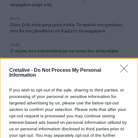
παγωμένο καφέ σας
05:05
Ούτε ξύδι ούτε μαγειρική σόδα: Το προϊόν του μπάνιου
που θα σας βοηθήσει να διώξετε τα μυρμήγκια
04:43
Ο αέρας στα σακουλάκια με τα τσιπς δεν είναι αέρας
03:17
Cretalive -
Do Not Process My Personal
Οι ειδικοί συμφωνούν: «Ο καλύτερος τρόπος για να
Information
κρατήσετε τους αρουραίους μακριά από τον κήπο σας
είναι αυτά τα τρία φυτά»
If you wish to opt-out of the sale, sharing to third parties, or
processing of your personal or sensitive information for
02:09
Αδύναμα χέρια και θολή όραση: Πώς η τεχνολογία μπορεί
targeted advertising by us, please use the below opt-out
να επηρεάσει τη φυσική κατάσταση
section to confirm your selection. Please note that after your
opt-out request is processed you may continue seeing
interest-based ads based on personal information utilized by
01:19
us or personal information disclosed to third parties prior to
Δέκα φράσεις για να χωρίσεις χωρίς κακίες και δράματα
your opt-out. You may separately opt-out of the further