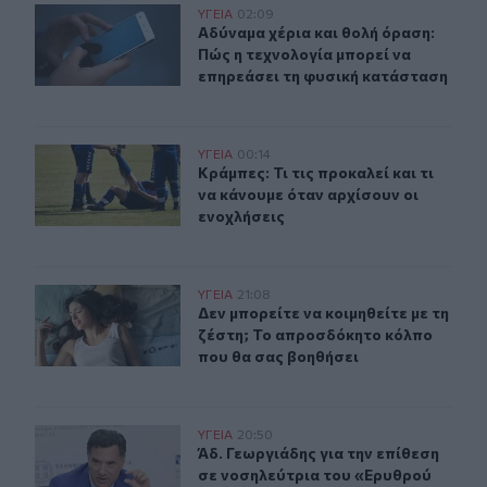
Αδύναμα χέρια και θολή όραση: Πώς η τεχνολογία μπορ
ΥΓΕΙΑ
02:09
Αδύναμα χέρια και θολή όραση: Πώς
Αδύναμα χέρια και θολή όραση:
Πώς η τεχνολογία μπορεί να
επηρεάσει τη φυσική κατάσταση
Κράμπες: Τι τις προκαλεί και τι να κάνουμε όταν αρχίσο
ΥΓΕΙΑ
00:14
Κράμπες: Τι τις προκαλεί και τι να 
Κράμπες: Τι τις προκαλεί και τι
να κάνουμε όταν αρχίσουν οι
ενοχλήσεις
Δεν μπορείτε να κοιμηθείτε με τη ζέστη; Το απροσδόκη
ΥΓΕΙΑ
21:08
Δεν μπορείτε να κοιμηθείτε με τη 
Δεν μπορείτε να κοιμηθείτε με τη
ζέστη; Το απροσδόκητο κόλπο
που θα σας βοηθήσει
Άδ. Γεωργιάδης για την επίθεση σε νοσηλεύτρια του «
ΥΓΕΙΑ
20:50
Άδ. Γεωργιάδης για την επίθεση σε
Άδ. Γεωργιάδης για την επίθεση
σε νοσηλεύτρια του «Ερυθρού