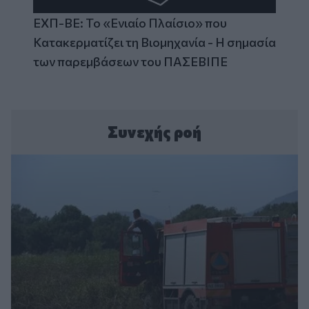
ΕΧΠ-ΒΕ: Το «Ενιαίο Πλαίσιο» που
Κατακερματίζει τη Βιομηχανία - Η σημασία
των παρεμβάσεων του ΠΑΣΕΒΙΠΕ
Συνεχής ροή