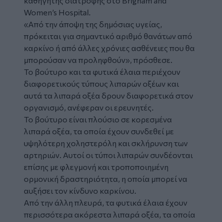
καθηγητής διατροφής στο Brigham and
Women’s Hospital.
«Από την άποψη της δημόσιας υγείας,
πρόκειται για σημαντικό αριθμό θανάτων από
καρκίνο ή από άλλες χρόνιες ασθένειες που θα
μπορούσαν να προληφθούν», πρόσθεσε.
Το βούτυρο και τα φυτικά έλαια περιέχουν
διαφορετικούς τύπους λιπαρών οξέων και
αυτά τα λιπαρά οξέα δρουν διαφορετικά στον
οργανισμό, ανέφεραν οι ερευνητές.
Το βούτυρο είναι πλούσιο σε κορεσμένα
λιπαρά οξέα, τα οποία έχουν συνδεθεί με
υψηλότερη χοληστερόλη και σκλήρυνση των
αρτηριών. Αυτοί οι τύποι λιπαρών συνδέονται
επίσης με φλεγμονή και τροποποιημένη
ορμονική δραστηριότητα, η οποία μπορεί να
αυξήσει τον κίνδυνο καρκίνου.
Από την άλλη πλευρά, τα φυτικά έλαια έχουν
περισσότερα ακόρεστα λιπαρά οξέα, τα οποία