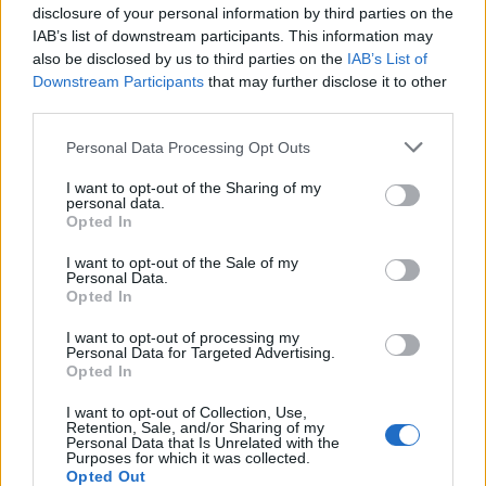
disclosure of your personal information by third parties on the
00:14
IAB’s list of downstream participants. This information may
Κράμπες: Τι τις προκαλεί και τι να κάνουμε όταν αρχίσουν
also be disclosed by us to third parties on the
IAB’s List of
οι ενοχλήσεις
Downstream Participants
that may further disclose it to other
third parties.
00:03
Υεμένη: Οι Χούθι ανέλαβαν την ευθύνη για τα πλήγματα
Personal Data Processing Opt Outs
στη Σαουδική Αραβία
I want to opt-out of the Sharing of my
23:55
personal data.
Opted In
Μεταναστευτικό: 26 άτομα εντοπίστηκαν νότια της
Γαύδου
I want to opt-out of the Sale of my
Personal Data.
23:47
Opted In
Ξηρασία και καύσωνες δοκιμάζουν την Ευρώπη
I want to opt-out of processing my
Personal Data for Targeted Advertising.
23:42
Opted In
Το τραπέζι της οικογένειας από την Τραπεζούντα στον
Σαλάχ - Βίντεο
I want to opt-out of Collection, Use,
Retention, Sale, and/or Sharing of my
Personal Data that Is Unrelated with the
23:31
Purposes for which it was collected.
Opted Out
Βύρωνας: Διαρρήκτες έριξαν οξύ στις κλειδαριές για να