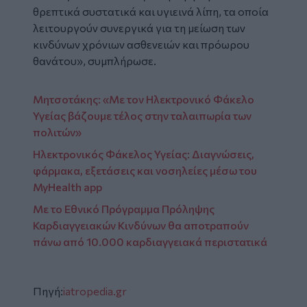
θρεπτικά συστατικά και υγιεινά λίπη, τα οποία
λειτουργούν συνεργικά για τη μείωση των
κινδύνων χρόνιων ασθενειών και πρόωρου
θανάτου», συμπλήρωσε.
Μητσοτάκης: «Με τον Ηλεκτρονικό Φάκελο
Υγείας βάζουμε τέλος στην ταλαιπωρία των
πολιτών»
Ηλεκτρονικός Φάκελος Υγείας: Διαγνώσεις,
φάρμακα, εξετάσεις και νοσηλείες μέσω του
MyHealth app
Με το Εθνικό Πρόγραμμα Πρόληψης
Καρδιαγγειακών Κινδύνων θα αποτραπούν
πάνω από 10.000 καρδιαγγειακά περιστατικά
Πηγή:
iatropedia.gr