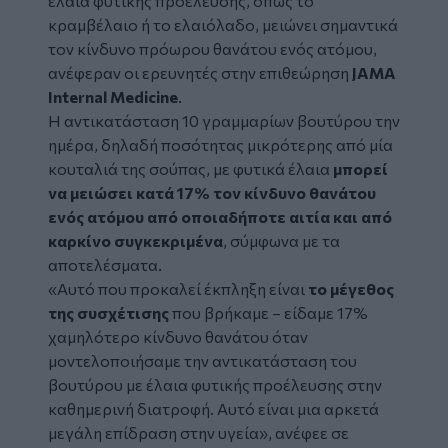
έλαια φυτικής προέλευσης, όπως το
κραμβέλαιο ή το ελαιόλαδο, μειώνει σημαντικά
τον κίνδυνο πρόωρου θανάτου ενός ατόμου,
ανέφεραν οι ερευνητές στην επιθεώρηση
JAMA
Internal Medicine
.
Η αντικατάσταση 10 γραμμαρίων βουτύρου την
ημέρα, δηλαδή ποσότητας μικρότερης από μία
κουταλιά της σούπας, με φυτικά έλαια
μπορεί
να μειώσει κατά 17% τον κίνδυνο θανάτου
ενός ατόμου από οποιαδήποτε αιτία και από
καρκίνο συγκεκριμένα
, σύμφωνα με τα
αποτελέσματα.
«Αυτό που προκαλεί έκπληξη είναι
το μέγεθος
της συσχέτισης
που βρήκαμε – είδαμε 17%
χαμηλότερο κίνδυνο θανάτου όταν
μοντελοποιήσαμε την αντικατάσταση του
βουτύρου με έλαια φυτικής προέλευσης στην
καθημερινή διατροφή. Αυτό είναι μια αρκετά
μεγάλη επίδραση στην υγεία», ανέφεε σε