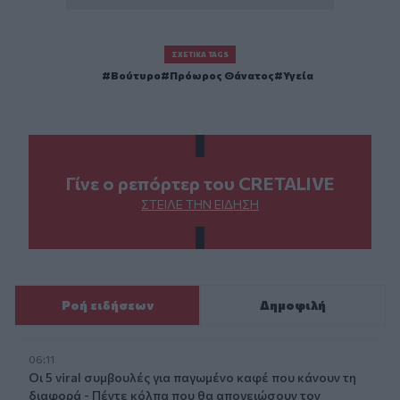
ΣΧΕΤΙΚΆ TAGS
Βούτυρο
Πρόωρος Θάνατος
Υγεία
Γίνε ο ρεπόρτερ του CRETALIVE
ΣΤΕΊΛΕ ΤΗΝ ΕΊΔΗΣΗ
Ροή ειδήσεων
Δημοφιλή
06:11
Οι 5 viral συμβουλές για παγωμένο καφέ που κάνουν τη
διαφορά - Πέντε κόλπα που θα απογειώσουν τον