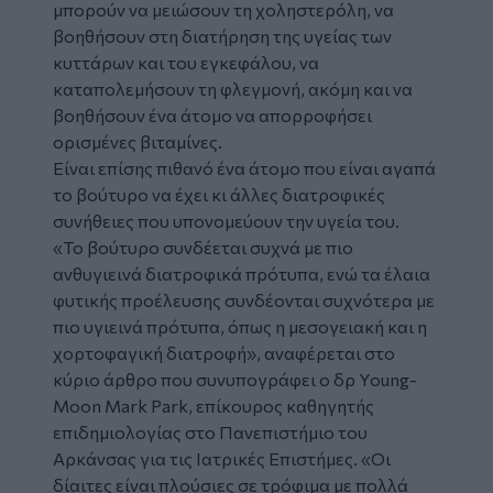
μπορούν να μειώσουν τη χοληστερόλη, να
βοηθήσουν στη διατήρηση της υγείας των
κυττάρων και του εγκεφάλου, να
καταπολεμήσουν τη φλεγμονή, ακόμη και να
βοηθήσουν ένα άτομο να απορροφήσει
ορισμένες βιταμίνες.
Είναι επίσης πιθανό ένα άτομο που είναι αγαπά
το βούτυρο να έχει κι άλλες διατροφικές
συνήθειες που υπονομεύουν την υγεία του.
«Το βούτυρο συνδέεται συχνά με πιο
ανθυγιεινά διατροφικά πρότυπα, ενώ τα έλαια
φυτικής προέλευσης συνδέονται συχνότερα με
πιο υγιεινά πρότυπα, όπως η μεσογειακή και η
χορτοφαγική διατροφή», αναφέρεται στο
κύριο άρθρο που συνυπογράφει ο δρ Young-
Moon Mark Park, επίκουρος καθηγητής
επιδημιολογίας στο Πανεπιστήμιο του
Αρκάνσας για τις Ιατρικές Επιστήμες. «Οι
δίαιτες είναι πλούσιες σε τρόφιμα με πολλά