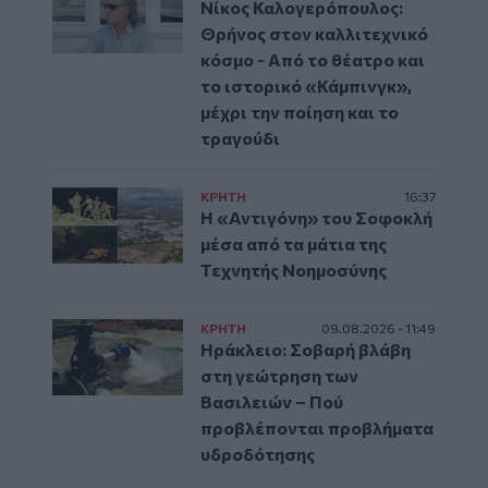
Νίκος Καλογερόπουλος:
Θρήνος στον καλλιτεχνικό
κόσμο - Από το θέατρο και
το ιστορικό «Κάμπινγκ»,
μέχρι την ποίηση και το
τραγούδι
ΚΡΗΤΗ
16:37
Η «Αντιγόνη» του Σοφοκλή
μέσα από τα μάτια της
Τεχνητής Νοημοσύνης
ΚΡΗΤΗ
09.08.2026 - 11:49
Ηράκλειο: Σοβαρή βλάβη
στη γεώτρηση των
Βασιλειών – Πού
προβλέπονται προβλήματα
υδροδότησης