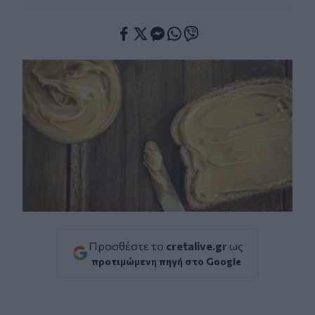
Facebook
Twitter
Messenger
Whatsapp
Viber
Προσθέστε το
cretalive.gr
ως
προτιμώμενη πηγή στο Google