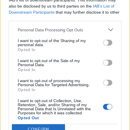
IAB’s list of downstream participants. This information may
also be disclosed by us to third parties on the
IAB’s List of
17:34
Downstream Participants
that may further disclose it to other
Κοντογεώργης: «Η φετινή ΔΕΘ είναι προεκλογική, αλλά
third parties.
δεν είναι παροχολογική»
Personal Data Processing Opt Outs
17:33
I want to opt-out of the Sharing of my
Μεγάλη φωτιά στο Μουζάκι Ηλείας
personal data.
Opted In
17:20
I want to opt-out of the Sale of my
Πλαστική ρύπανση: Το «παραμελημένο» πρόβλημα στη
Personal Data.
διαχείριση των τροφικών αποβλήτων
Opted In
17:14
I want to opt-out of processing my
Personal Data for Targeted Advertising.
Πρόλαβαν τη φωτιά στο Κορωπί - Είχε ηχήσει το 112
Opted In
17:12
I want to opt-out of Collection, Use,
Ο Νετανιάχου απορρίπτει το σχέδιο Τραμπ για τη Γάζα
Retention, Sale, and/or Sharing of my
Personal Data that Is Unrelated with the
Purposes for which it was collected.
Opted Out
17:05
Ο Καρέτσας πλήγωσε τον Τζόλη με τρομερό γκολ
CONFIRM