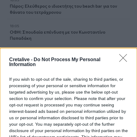
Πάρος: Ελεύθερος ο ιδιοκτήτης του beach bar για τον
θάνατο του τετράχρονου
18:05
ΟΦΗ: Σπουδαία επένδυση με τον Κωνσταντίνο
Παπαδάκη
18:00
Εύβοια: Ιερέας έσωσε 78χρονη από πνιγμό
Cretalive -
Do Not Process My Personal
Information
17:50
Οι «δικαιότεροι φόροι… για τους ισχυρούς» του Αλέξη
If you wish to opt-out of the sale, sharing to third parties, or
Τσίπρα, τι ακριβώς σημαίνουν ;
processing of your personal or sensitive information for
targeted advertising by us, please use the below opt-out
17:47
section to confirm your selection. Please note that after your
Παρέμβαση εισαγγελέα για το ελικόπτερο που
opt-out request is processed you may continue seeing
προσγειώθηκε δίπλα σε λουόμενους στη Μήλο
interest-based ads based on personal information utilized by
us or personal information disclosed to third parties prior to
17:42
your opt-out. You may separately opt-out of the further
Κρίσιμες ελλείψεις αίματος - Έκκληση της ΕΟΘΑ για
disclosure of your personal information by third parties on the
αιμοδοσία