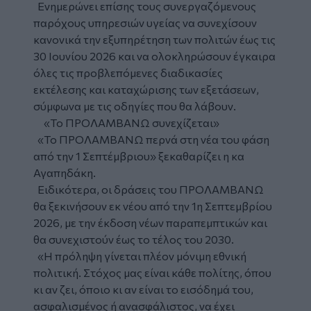
Ενημερώνει επίσης τους συνεργαζόμενους
παρόχους υπηρεσιών υγείας να συνεχίσουν
κανονικά την εξυπηρέτηση των πολιτών έως τις
30 Ιουνίου 2026 και να ολοκληρώσουν έγκαιρα
όλες τις προβλεπόμενες διαδικασίες
εκτέλεσης και καταχώρισης των εξετάσεων,
σύμφωνα με τις οδηγίες που θα λάβουν.
«Το ΠΡΟΛΑΜΒΑΝΩ συνεχίζεται»
«Το ΠΡΟΛΑΜΒΑΝΩ περνά στη νέα του φάση
από την 1 Σεπτέμβριου» ξεκαθαρίζει η κα
Αγαπηδάκη.
Ειδικότερα, οι δράσεις του ΠΡΟΛΑΜΒΑΝΩ
θα ξεκινήσουν εκ νέου από την 1η Σεπτεμβρίου
2026, με την έκδοση νέων παραπεμπτικών και
θα συνεχιστούν έως το τέλος του 2030.
«Η πρόληψη γίνεται πλέον μόνιμη εθνική
πολιτική. Στόχος μας είναι κάθε πολίτης, όπου
κι αν ζει, όποιο κι αν είναι το εισόδημά του,
ασφαλισμένος ή ανασφάλιστος, να έχει