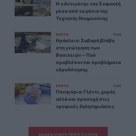
Η «Αντιγόνη» του Σοφοκλή
μέσα από τα μάτια της
Τεχνητής Νοημοσύνης
ΚΡΗΤΗ
11:49
Ηράκλειο: Σοβαρή βλάβη
στη γεώτρηση των
Βασιλειών – Πού
προβλέπονται προβλήματα
υδροδότησης
ΚΡΗΤΗ
11:40
Πανηγύρια: Γλέντι, χορός
αλλά και προσοχή στις
τροφικές δηλητηριάσεις
ΑΝΑΚΑΛΥΨΤΕ ΠΕΡΙΣΣΟΤΕΡΑ