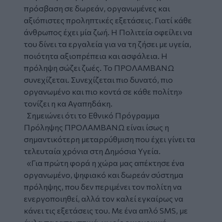
πρόσβαση σε δωρεάν, οργανωμένες και
αξιόπιστες προληπτικές εξετάσεις. Γιατί κάθε
άνθρωπος έχει μία ζωή. Η Πολιτεία οφείλει να
του δίνει τα εργαλεία για να τη ζήσει με υγεία,
ποιότητα αξιοπρέπεια και ασφάλεια. Η
πρόληψη σώζει ζωές. Το ΠΡΟΛΑΜΒΑΝΩ
συνεχίζεται. Συνεχίζεται πιο δυνατό, πιο
οργανωμένο και πιο κοντά σε κάθε πολίτη»
τονίζει η κα Αγαπηδάκη.
Σημειώνει ότι το Εθνικό Πρόγραμμα
Πρόληψης ΠΡΟΛΑΜΒΑΝΩ είναι ίσως η
σημαντικότερη μεταρρύθμιση που έχει γίνει τα
τελευταία χρόνια στη Δημόσια Υγεία.
«Για πρώτη φορά η χώρα μας απέκτησε ένα
οργανωμένο, ψηφιακό και δωρεάν σύστημα
πρόληψης, που δεν περιμένει τον πολίτη να
ενεργοποιηθεί, αλλά τον καλεί εγκαίρως να
κάνει τις εξετάσεις του. Με ένα απλό SMS, με