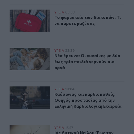
Το φαρμακείο των διακοπών: Τι να πάρετε μαζί σας
ΥΓΕΙΑ
03:33
Το φαρμακείο των διακοπών: Τι να 
Το φαρμακείο των διακοπών: Τι
να πάρετε μαζί σας
Νέα έρευνα: Οι γυναίκες με δύο έως τρία παιδιά γερνού
ΥΓΕΙΑ
23:39
Νέα έρευνα: Οι γυναίκες με δύο έως
Νέα έρευνα: Οι γυναίκες με δύο
έως τρία παιδιά γερνούν πιο
αργά
Καύσωνας και καρδιοπαθείς: Οδηγός προστασίας από τ
ΥΓΕΙΑ
19:04
Καύσωνας και καρδιοπαθείς: Οδηγό
Καύσωνας και καρδιοπαθείς:
Οδηγός προστασίας από την
Ελληνική Καρδιολογική Εταιρεία
Ιός Δυτικού Νείλου: Έως τον Οκτώβριο η έξαρση των κ
ΥΓΕΙΑ
15:17
Ιός Δυτικού Νείλου: Έως τον Οκτώ
Ιός Δυτικού Νείλου: Έως τον