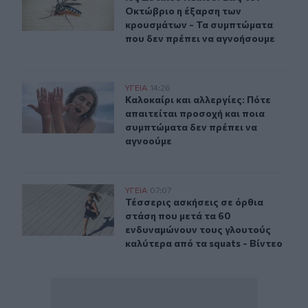
Οκτώβριο η έξαρση των
κρουσμάτων - Τα συμπτώματα
που δεν πρέπει να αγνοήσουμε
Καλοκαίρι και αλλεργίες: Πότε απαιτείται προσοχή και
ΥΓΕΙΑ
14:26
Καλοκαίρι και αλλεργίες: Πότε απα
Καλοκαίρι και αλλεργίες: Πότε
απαιτείται προσοχή και ποια
συμπτώματα δεν πρέπει να
αγνοούμε
Τέσσερις ασκήσεις σε όρθια στάση που μετά τα 60 ενδυ
ΥΓΕΙΑ
07:07
Τέσσερις ασκήσεις σε όρθια στάση 
Τέσσερις ασκήσεις σε όρθια
στάση που μετά τα 60
ενδυναμώνουν τους γλουτούς
καλύτερα από τα squats - Βίντεο