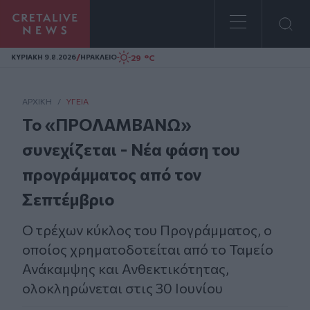
Homepage
/
29 °C
ΚΥΡΙΑΚΗ 9.8.2026
ΗΡΑΚΛΕΙΟ
ΑΡΧΙΚΗ
/
ΥΓΕΊΑ
Το «ΠΡΟΛΑΜΒΑΝΩ»
συνεχίζεται - Νέα φάση του
προγράμματος από τον
Σεπτέμβριο
Ο τρέχων κύκλος του Προγράμματος, ο
οποίος χρηματοδοτείται από το Ταμείο
Ανάκαμψης και Ανθεκτικότητας,
ολοκληρώνεται στις 30 Ιουνίου