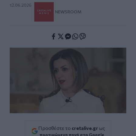
12.06.2026
NEWSROOM
Facebook
Twitter
Messenger
Whatsapp
Viber
Προσθέστε το
cretalive.gr
ως
προτιμώμενη πηγή στο Google