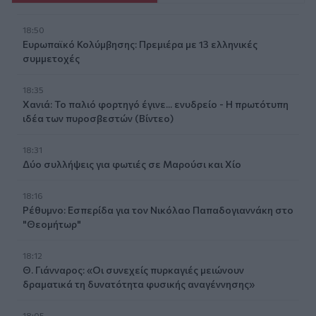
18:50
Ευρωπαϊκό Κολύμβησης: Πρεμιέρα με 13 ελληνικές
συμμετοχές
18:35
Χανιά: Το παλιό φορτηγό έγινε... ενυδρείο - Η πρωτότυπη
ιδέα των πυροσβεστών (Βίντεο)
18:31
Δύο συλλήψεις για φωτιές σε Μαρούσι και Χίο
18:16
Ρέθυμνο: Εσπερίδα για τον Νικόλαο Παπαδογιαννάκη στο
"Θεομήτωρ"
18:12
Θ. Γιάνναρος: «Οι συνεχείς πυρκαγιές μειώνουν
δραματικά τη δυνατότητα φυσικής αναγέννησης»
18:05