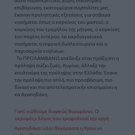
άυλα παραπεμπτικά, χωρίς οικονομική
επιβάρυνση, εκατομμύρια συμπολίτες μας
έκαναν προληπτικές εξετάσεις για σοβαρά
νοσήματα, όπως ο καρκίνος του μαστού, ο
καρκίνος του τραχήλου της μήτρας, ο καρκίνος
του παχέος εντέρου, τα καρδιαγγειακά
νοσήματα, η νεφρική δυσλειτουργία και η
παχυσαρκία ενηλίκων.
Το ΠΡΟΛΑΜΒΑΝΩ απέδειξε στην πράξη ότι η
πρόληψη σώζει ζωές. Κυρίως, άλλαξε την
κουλτούρα της πρόληψης στην Ελλάδα. Έκανε
την πρόληψη πιο απλή, πιο προσβάσιμη, πιο
δίκαιη και πιο αποτελεσματική» επισημαίνει η
κα Αγαπηδάκη.
Γιατί νιώθουμε διαρκώς θυμωμένοι; Ο
«κρυφός» λόγος που τροφοδοτεί την οργή
Αγαπηδάκη: «Δεν δεχόμαστε η Υγεία να