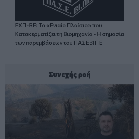
ΕΧΠ-ΒΕ: Το «Ενιαίο Πλαίσιο» που
Κατακερματίζει τη Βιομηχανία - Η σημασία
των παρεμβάσεων του ΠΑΣΕΒΙΠΕ
Συνεχής ροή