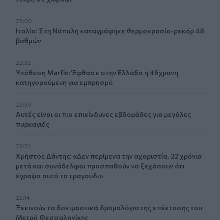
23:00
Ιταλία: Στη Νάπολη καταγράφηκε θερμοκρασία-ρεκόρ 48
βαθμών
22:32
Υπόθεση Marfin: Έφθασε στην Ελλάδα η 46χρονη
κατηγορούμενη για εμπρησμό
22:30
Αυτές είναι οι πιο επικίνδυνες εβδομάδες για μεγάλες
πυρκαγιές
22:21
Χρήστος Δάντης: «Δεν περίμενα την αχαριστία, 22 χρόνια
μετά και συνάδελφοι προσπαθούν να ξεχάσουν ότι
έγραψα αυτό το τραγούδι»
22:14
Ξεκινούν τα δοκιμαστικά δρομολόγια της επέκτασης του
Μετρό Θεσσαλονίκης