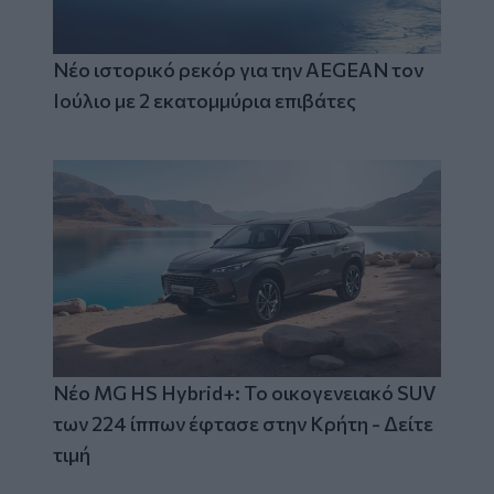
Νέο ιστορικό ρεκόρ για την AEGEAN τον
Ιούλιο με 2 εκατομμύρια επιβάτες
Νέο MG HS Hybrid+: Το οικογενειακό SUV
των 224 ίππων έφτασε στην Κρήτη - Δείτε
τιμή