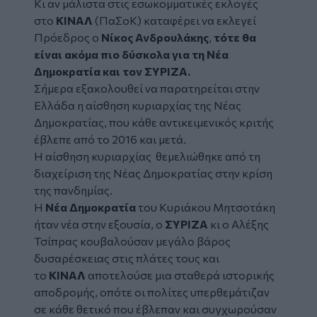
Κι αν μάλιστα στις εσωκομματικές εκλογές
στο
ΚΙΝΑΛ
(ΠαΣοΚ) καταφέρει να εκλεγεί
Πρόεδρος ο
Νίκος Ανδρουλάκης
,
τότε θα
είναι ακόμα πιο δύσκολα για τη Νέα
Δημοκρατία και τον ΣΎΡΙΖΑ.
Σήμερα εξακολουθεί να παρατηρείται στην
Ελλάδα η αίσθηση κυριαρχίας της Νέας
Δημοκρατίας, που κάθε αντικειμενικός κριτής
έβλεπε από το 2016 και μετά.
Η αίσθηση κυριαρχίας θεμελιώθηκε από τη
διαχείριση της Νέας Δημοκρατίας στην κρίση
της πανδημίας.
Η
Νέα Δημοκρατία
του Κυριάκου Μητσοτάκη
ήταν νέα στην εξουσία, ο
ΣΥΡΙΖΑ
κι ο Αλέξης
Τσίπρας κουβαλούσαν μεγάλο βάρος
δυσαρέσκειας στις πλάτες τους και
το
ΚΙΝΑΛ
αποτελούσε μια σταθερά ιστορικής
αποδρομής, οπότε οι πολίτες υπερθεμάτιζαν
σε κάθε θετικό που έβλεπαν και συγχωρούσαν