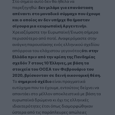
Στο σημείο αυτό δεν θα ήθελα να
παρεξηγηθώ:
δεν μιλάμε για επανάσταση
απέναντι στο μοναδικό σύμμαχο που έχουμε
και ο οποίος αν δεν υπήρχε θα ήμασταν
σίγουρα μια «ευρωπαϊκή Αργεντινή»
.
Χρειαζόμαστε την Ευρωπαϊκή Ένωση σήμερα
περισσότερο από ποτέ. Αναφερόμαστε στην
ανάγκη παρουσίασης ενός ελληνικού σχεδίου
απόρροια του ελάχιστου γεγονότος
ότι στην
Ελλάδα πριν από την κρίση της Πανδημίας
σχεδόν 7 στους 10 Έλληνες, με βάση τα
στοιχεία του ΟΟΣΑ τον Φεβρουάριο του
2020, βρίσκονταν σε δεινή οικονομική θέση.
Το
σημερινό σχέδιο
είναι πραγματικά
ευτύχημα που το έχουμε, εντούτοις δείχνει να
απαντάει στο μέλλον αποκλειστικά με βάση τα
ευρωπαϊκά δρώμενα κι όχι τις ελληνικές
ιδιαιτερότητες έτσι όπως διαμορφώθηκαν
ύστερα από τις παράπλευρες απώλειες