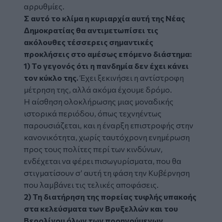
αρρυθμίες.
Σ αυτό το κλίμα η κυριαρχία αυτή της Νέας
Δημοκρατίας θα αντιμετωπίσει τις
ακόλουθες τέσσερεις σημαντικές
προκλήσεις στο αμέσως επόμενο διάστημα:
1) Το γεγονός ότι η πανδημία δεν έχει κάνει
τον κύκλο της.
Έχει ξεκινήσει η αντίστροφη
μέτρηση της, αλλά ακόμα έχουμε δρόμο.
Η αίσθηση ολοκλήρωσης μιας μοναδικής
ιστορικά περιόδου, όπως τεχνηέντως
παρουσιάζεται, και η έναρξη επιστροφής στην
κανονικότητα, χωρίς ταυτόχρονη ενημέρωση
προς τους πολίτες περί των κινδύνων,
ενδέχεται να φέρει πισωγυρίσματα, που θα
στιγματίσουν σ’ αυτή τη φάση την Κυβέρνηση
που λαμβάνει τις τελικές αποφάσεις.
2)
Τη διατήρηση της πορείας τυφλής υπακοής
στα κελεύσματα των Βρυξελλών και του
Βερολίνου όλων των προηγούμενων