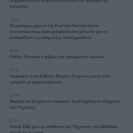
30χρονη έπεσε στη θάλασσα από την γέφυρα της
Χαλκίδας
23:32
Οι «μαύρες χήρες» της Ρωσίας: Παντρεύονται
νεοσύλλεκτους πριν μεταβούν στο μέτωπο για να
εισπράξουν τις «παχυλές» αποζημιώσεις
23:25
Ρόδος: Έσπασε ο κάβος και τραυμάτισε ναυτικό
23:19
Τραγωδία στην Εύβοια: Νεκρός 37χρονος μετά από
τροχαίο με αγριογούρουνο
23:09
Φωτιές σε Σκύρο και Λακωνία: Συνελήφθησαν 63χρονη
και 71χρονος
23:07
Χανιά: ΕΔΕ για την υπόθεση της 75χρονης που βρέθηκε
νεκρή σε χωράφι