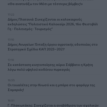
«Θα ανατινάξω τον Μέσι με τέσσερις βόμβες!»
17:22
Δήμος Πλατανιά: Συνεχίζονται οι καλοκαιρινές
εκδηλώσεις “Πολιτιστικό Καλοκαίρι 2026, 16ο Φεστιβάλ
Γη - Πολιτισμός- Τουρισμός”
17:10
Δήμος Ανωγείων: Ένταξη έργου αγροτικής οδοποιίας στο
Στρατηγικό Σχέδιο ΚΑΠ 2023–2027
17:10
Σε κατάσταση κινητοποίησης αύριο Σάββατο η Κρήτη
λόγω πολύ υψηλού κινδύνου πυρκαγιάς
16:55
Οι τουαλέτες στην Κνωσό και η μπάρα στο φαράγγι της
Σαμαριάς!
16:51
Γ. Πλακιωτάκης: Συνεχίζεται η αναβάθμιση των σχολικών