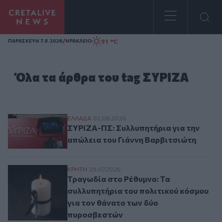
Homepage
/
31 °C
ΠΑΡΑΣΚΕΥΗ 7.8.2026
ΗΡΑΚΛΕΙΟ
Όλα τα άρθρα του tag ΣΥΡΙΖΑ
ΣΥΡΙΖΑ-ΠΣ: Συλλυπητήρια για την απώλει
ΕΛΛAΔΑ
02.08.2026
ΣΥΡΙΖΑ-ΠΣ: Συλλυπητήρια για την
απώλεια του Γιάννη Βαρβιτσιώτη
Τραγωδία στο Ρέθυμνο: Τα συλλυπητήρια 
ΚΡΗΤΗ
29.07.2026
Τραγωδία στο Ρέθυμνο: Τα
συλλυπητήρια του πολιτικού κόσμου
για τον θάνατο των δύο
πυροσβεστών