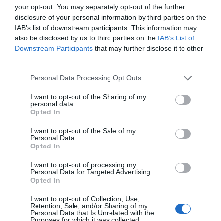
your opt-out. You may separately opt-out of the further
disclosure of your personal information by third parties on the
18:30
IAB’s list of downstream participants. This information may
Κοζάνη: Φωτιά σε χορτολιβαδική έκταση στην Ερμακιά
also be disclosed by us to third parties on the
IAB’s List of
Downstream Participants
that may further disclose it to other
18:26
third parties.
Η ξηρασία εξαπλώνεται σε όλη την Ευρώπη – Εικόνες με
ξερά εδάφη και ποτάμια σε ιστορικά χαμηλά επίπεδα
Personal Data Processing Opt Outs
18:13
I want to opt-out of the Sharing of my
personal data.
Τι είναι το «Papara» που έγινε viral στη μεταγραφή του
Opted In
Σαλάχ στην Τουρκία
I want to opt-out of the Sale of my
18:09
Personal Data.
Opted In
ΕΛ.ΑΣ Κρήτη: Ποιοι αξιωματικοί προήχθησαν - Όλα τα
ονόματα
I want to opt-out of processing my
Personal Data for Targeted Advertising.
18:06
Opted In
Δήμας για ΒΟΑΚ: "Προτεραιότητα τα έργα οδικής
ασφάλειας"- Δείτε βίντεο
I want to opt-out of Collection, Use,
Retention, Sale, and/or Sharing of my
Personal Data that Is Unrelated with the
Purposes for which it was collected.
18:00