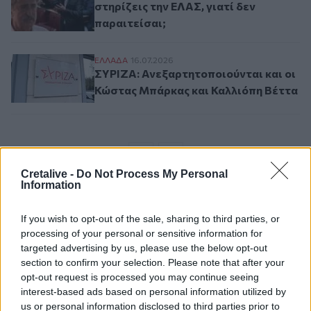
στηρίζεις την ΕΛΑΣ, γιατί δεν
παραιτείσαι;
ΣΥΡΙΖΑ: Ανεξαρτητοποιούνται και οι Κώσ
ΕΛΛAΔΑ
16.07.2026
ΣΥΡΙΖΑ: Ανεξαρτητοποιούνται και οι
Κώστας Μπάρκας και Καλλιόπη Βέττα
Σελιδοποίηση
Current page
1
Προηγούμενη σελίδα
Next page
Cretalive -
Do Not Process My Personal
Information
If you wish to opt-out of the sale, sharing to third parties, or
processing of your personal or sensitive information for
Ροή ειδήσεων
Δημοφιλή
targeted advertising by us, please use the below opt-out
section to confirm your selection. Please note that after your
opt-out request is processed you may continue seeing
18:40
interest-based ads based on personal information utilized by
Οροπέδιο Λασιθίου: Στην τελική ευθεία για τους 45ους
us or personal information disclosed to third parties prior to
Δικταίους Αγώνες