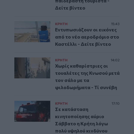
παιδεραστή τουρίστα -
Δείτε βίντεο
ΚΡΗΤΗ
15:43
Εντυπωσιάζουν οι εικόνες
από το νέο αεροδρόμιο στο
Καστέλλι - Δείτε βίντεο
ΚΡΗΤΗ
14:02
Χωρίς καθαρίστριες οι
τουαλέτες της Κνωσού μετά
τον σάλο με τα
φιλοδωρήματα - Τί συνέβη
ΚΡΗΤΗ
17:10
Σε κατάσταση
κινητοποίησης αύριο
Σάββατο η Κρήτη λόγω
πολύ υψηλού κινδύνου