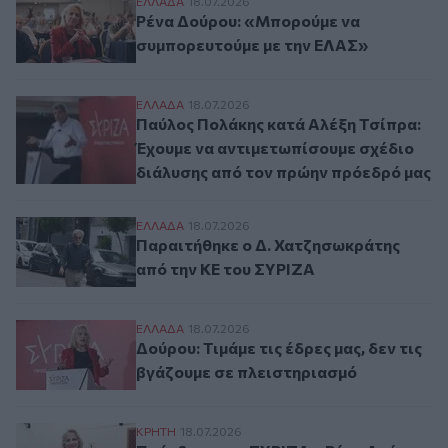
Ρένα Δούρου: «Μπορούμε να συμπορευτο
ΕΛΛAΔΑ
18.07.2026
Ρένα Δούρου: «Μπορούμε να
συμπορευτούμε με την ΕΛΑΣ»
Παύλος Πολάκης κατά Αλέξη Τσίπρα: Έχο
ΕΛΛAΔΑ
18.07.2026
Παύλος Πολάκης κατά Αλέξη Τσίπρα:
Έχουμε να αντιμετωπίσουμε σχέδιο
διάλυσης από τον πρώην πρόεδρό μας
Παραιτήθηκε ο Δ. Χατζησωκράτης από τη
ΕΛΛAΔΑ
18.07.2026
Παραιτήθηκε ο Δ. Χατζησωκράτης
από την ΚΕ του ΣΥΡΙΖΑ
Δούρου: Τιμάμε τις έδρες μας, δεν τις βγ
ΕΛΛAΔΑ
18.07.2026
Δούρου: Τιμάμε τις έδρες μας, δεν τις
βγάζουμε σε πλειστηριασμό
Πρόεδρος του ΣΥΡΙΖΑ η Ρένα Δούρου με 7
ΚΡΗΤΗ
18.07.2026