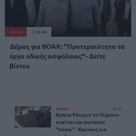
ΚΡΗΤΗ
18:06
Δήμας για ΒΟΑΚ: "Προτεραιότητα τα
έργα οδικής ασφάλειας"- Δείτε
βίντεο
ΚΡΗΤΗ
16:37
Κρήτη: Έδειχνε το 10χρονο
κορίτσι και ρωτούσε
"πόσο;" - Έρευνες για