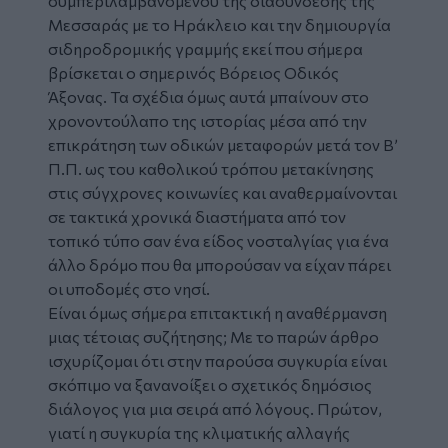
συμπεριλαμβανομένου της διασύνδεσης της
Μεσσαράς με το Ηράκλειο και την δημιουργία
σιδηροδρομικής γραμμής εκεί που σήμερα
βρίσκεται ο σημερινός Βόρειος Οδικός
Άξονας. Τα σχέδια όμως αυτά μπαίνουν στο
χρονοντούλαπο της ιστορίας μέσα από την
επικράτηση των οδικών μεταφορών μετά τον Β’
Π.Π. ως του καθολικού τρόπου μετακίνησης
στις σύγχρονες κοινωνίες και αναθερμαίνονται
σε τακτικά χρονικά διαστήματα από τον
τοπικό τύπο σαν ένα είδος νοσταλγίας για ένα
άλλο δρόμο που θα μπορούσαν να είχαν πάρει
οι υποδομές στο νησί.
Είναι όμως σήμερα επιτακτική η αναθέρμανση
μιας τέτοιας συζήτησης; Με το παρών άρθρο
ισχυρίζομαι ότι στην παρούσα συγκυρία είναι
σκόπιμο να ξανανοίξει ο σχετικός δημόσιος
διάλογος για μια σειρά από λόγους. Πρώτον,
γιατί η συγκυρία της κλιματικής αλλαγής