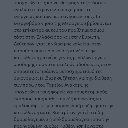
υποχρεώνει τις κοινωνίες μας να εξετάσουν
εναλλακτικά μοντέλα διαχείρισης της
ενέργειας και των μετακινήσεων τους. Τα
ενεργοβόρα νησιά της Μεσογείου βρίσκονται
στο επίκεντρο αυτού του προβληματισμού
τόσο στην Ελλάδα όσο και στην Ευρώπη.
Δεύτερον, γιατί η χώρα μας καλείται στην
παρούσα συγκυρία να διερευνήσει την
κατεύθυνση μια νέας γενιάς μεγάλων έργων
υποδομής που να αποτελούν οδοδείκτες στον
απαραίτητο πράσινο μετασχηματισμό της
οικονομίας. Η ίδια η συζήτηση για την διάθεση
των πόρων του Ταμείου Ανάκαμψης
υποχρεώνει τους φορείς και τους θεσμικούς
εκπροσώπους κάθε τοπικής κοινωνίας να
εμπλακούμε σε μια παραγωγική συζήτηση στην
κατεύθυνση αυτή. Και, τρίτον, γιατί τα ήδη
δρομολογημένα ή υπό δρομολόγηση από την
προηγούμενη κυρίως Κυβέρνηση έργα στο