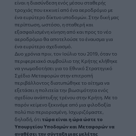
είναι η διασύνδεση ενός μέσου σταθερής
τροχιάς που εκκινεί από ένα αεροδρόμιο με
ένα ευρύτερο δίκτυο υποδομών. Στην δική μας
περίπτωση, ωστόσο, η σταθερή και
εξασφαλισμένη κίνηση από και προς το νέο
αεροδρόμιο θα αποτελούσε το έναυσμα για
ένα ευρύτερο σχεδιασμό.
Δυο χρόνια πριν, τον Ιούλιο του 2019, όταν το
περιφερειακό συμβούλιο της Κρήτης κλήθηκε
να γνωμοδοτήσει για το Εθνικό Στρατηγικό
Σχέδιο Μεταφορών στην επιτροπή
περιβάλλοντος διατυπώθηκε το αίτημα να
εξετάσει η πολιτεία την βιωσιμότητα ενός
σχεδίου ανάπτυξης τρένου στην Κρήτη. Με το
παρόν κείμενο ξεκινάμε από μια φιλοδοξία
πολύ πιο περιορισμένη. Ισχυριζόμαστε,
δηλαδή, ότι
τώρα είναι η ώρα ώστε το
Υπουργείου Υποδομών και Μεταφορών να
αναθέσει την σύνταξη μιας μελέτης