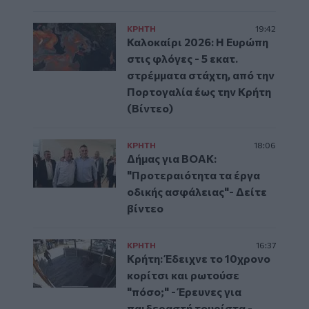
ΚΡΗΤΗ
19:42
Καλοκαίρι 2026: Η Ευρώπη
στις φλόγες - 5 εκατ.
στρέμματα στάχτη, από την
Πορτογαλία έως την Κρήτη
(Βίντεο)
ΚΡΗΤΗ
18:06
Δήμας για ΒΟΑΚ:
"Προτεραιότητα τα έργα
οδικής ασφάλειας"- Δείτε
βίντεο
ΚΡΗΤΗ
16:37
Κρήτη: Έδειχνε το 10χρονο
κορίτσι και ρωτούσε
"πόσο;" - Έρευνες για
παιδεραστή τουρίστα -