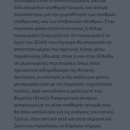
υποδομών είναι οι απαλλοτριώσεις για την
όδευση μέσων σταθερής τροχιάς και ακόμα
περισσότερο για την χωροθέτηση των σταθμών
στάθμευσης και των επιβατικών σταθμών. Στην
παρούσα φάση η πολιτεία ούτως ή άλλως
προχωράει (ή ισχυρίζεται ότι προχωράει) το
έργο του ΒΟΑΚ που σίγουρα θα μπορούσε να
απαντήσει μέρος της σχετικής λύσης μέσω
παράλληλης όδευσης όπως έγινε στην Ελλάδα
σε μεμονωμένες περιπτώσεις όπως στον
προαστικό σιδηρόδρομο της Αττικής.
Δεύτερον, οι επιλογές ενός ανάλογου μέσου
μεταφοράς είναι με τις σημερινές τεχνολογίες
πολλές, άρα οποιαδήποτε μελέτη επί του
θέματος εξέταζε διαφορετικά σενάρια
αναφορικά με τα μέσα σταθερής τροχιάς που
θα ήταν κατάλληλα για τις ανάγκες του νησιού.
Τρίτον, στον αστικό ιστό και στην περιαστική
ζώνη του Ηρακλείου το δημόσιο σήμερα