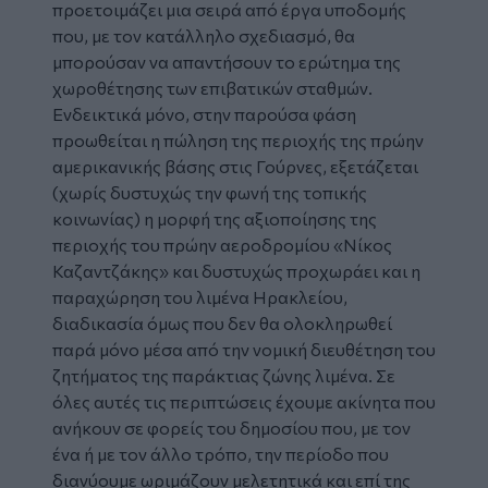
προετοιμάζει μια σειρά από έργα υποδομής
που, με τον κατάλληλο σχεδιασμό, θα
μπορούσαν να απαντήσουν το ερώτημα της
χωροθέτησης των επιβατικών σταθμών.
Ενδεικτικά μόνο, στην παρούσα φάση
προωθείται η πώληση της περιοχής της πρώην
αμερικανικής βάσης στις Γούρνες, εξετάζεται
(χωρίς δυστυχώς την φωνή της τοπικής
κοινωνίας) η μορφή της αξιοποίησης της
περιοχής του πρώην αεροδρομίου «Νίκος
Καζαντζάκης» και δυστυχώς προχωράει και η
παραχώρηση του λιμένα Ηρακλείου,
διαδικασία όμως που δεν θα ολοκληρωθεί
παρά μόνο μέσα από την νομική διευθέτηση του
ζητήματος της παράκτιας ζώνης λιμένα. Σε
όλες αυτές τις περιπτώσεις έχουμε ακίνητα που
ανήκουν σε φορείς του δημοσίου που, με τον
ένα ή με τον άλλο τρόπο, την περίοδο που
διανύουμε ωριμάζουν μελετητικά και επί της