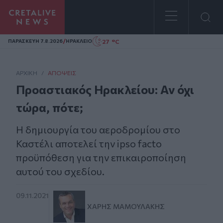
Homepage
/
27 °C
ΠΑΡΑΣΚΕΥΗ 7.8.2026
ΗΡΑΚΛΕΙΟ
ΑΡΧΙΚΗ
/
ΑΠΌΨΕΙΣ
Προαστιακός Ηρακλείου: Αν όχι
τώρα, πότε;
Η δημιουργία του αεροδρομίου στο
Καστέλι αποτελεί την ipso facto
προϋπόθεση για την επικαιροποίηση
αυτού του σχεδίου.
09.11.2021
ΧΆΡΗΣ ΜΑΜΟΥΛΆΚΗΣ