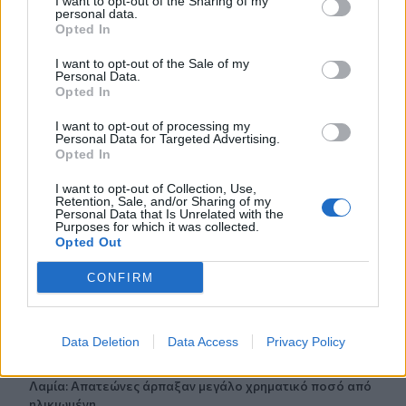
I want to opt-out of the Sharing of my
personal data.
Opted In
Ροή ειδήσεων
Δημοφιλή
I want to opt-out of the Sale of my
Personal Data.
Opted In
22:03
I want to opt-out of processing my
Καιρός: “Πορτοκαλί” συναγερμός στην Κρήτη - Ζέστη και
Personal Data for Targeted Advertising.
πολύ υψηλός κίνδυνος πυρκαγιάς!
Opted In
I want to opt-out of Collection, Use,
22:02
Retention, Sale, and/or Sharing of my
Σφοδρή επίθεση κατά Καρυστιανού-Γρατσία από πρώην
Personal Data that Is Unrelated with the
Purposes for which it was collected.
στελέχη: «Συνεχής εσωστρέφεια και τραγικά
Opted Out
επικοινωνιακά λάθη»
CONFIRM
21:57
Ηράκλειο: "Σε άθλια κατάσταση το μνημείο πεσόντων
Εφέδρων Αξιωματικών στον Καράβολα"
Data Deletion
Data Access
Privacy Policy
21:39
Λαμία: Απατεώνες άρπαξαν μεγάλο χρηματικό ποσό από
ηλικιωμένη