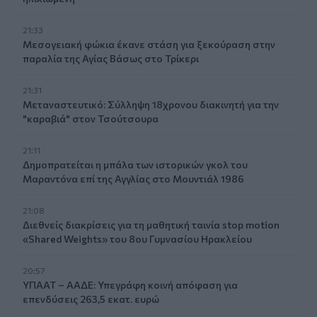
21:33
Μεσογειακή φώκια έκανε στάση για ξεκούραση στην
παραλία της Αγίας Βάσως στο Τρίκερι
21:31
Μεταναστευτικό: Σύλληψη 18χρονου διακινητή για την
"καραβιά" στον Τσούτσουρα
21:11
Δημοπρατείται η μπάλα των ιστορικών γκολ του
Μαραντόνα επί της Αγγλίας στο Μουντιάλ 1986
21:08
Διεθνείς διακρίσεις για τη μαθητική ταινία stop motion
«Shared Weights» του 8ου Γυμνασίου Ηρακλείου
20:57
ΥΠΑΑΤ – ΑΑΔΕ: Υπεγράφη κοινή απόφαση για
επενδύσεις 263,5 εκατ. ευρώ