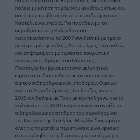
παραδείγματα στις Ευρωπαϊκές Μεσογειακές
πόλεις με κίνηση παρόμοιου μεγέθους όπως και
αυτή που προβλέπεται στο αεροδρόμιο στο
Καστέλι είναι πολλά. Για παράδειγμα το
αεροδρόμιο στη Βαλένθια που
κατασκευάστηκε το 2007 συνδέθηκε με τρένο
με το μετρό της πόλης. Αντιστοίχως, στο παλιό,
και επιβαρυμένο με τεράστια τουριστική
κίνηση, αεροδρόμιο του Φάρο της
Πορτογαλίας βρίσκεται υπό μελετητική
ωρίμανση η διασύνδεση με το παρακείμενο
δίκτυο σιδηροδρομικών υποδομών. Ομοίως
και στο Αεροδρόμιο της Τουλούζης που το
2015 συνδέθηκε με Τραμ με την πόλη ενώ για το
καλοκαίρι του 2020 αναμένονταν να ανοίξει ο
σιδηροδρομικός σταθμός του αεροδρομίου
της Κατάνια της Σικελίας. Μεγάλη διαφορά με
όλες τις παραπάνω περιπτώσεις είναι φυσικά
ότι το σύνηθες στις δυτικοευρωπαικές χώρες