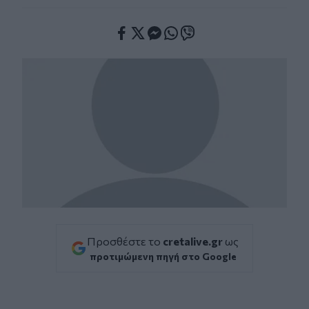
Facebook
Twitter
Messenger
Whatsapp
Viber
Προσθέστε το
cretalive.gr
ως
προτιμώμενη πηγή στο Google