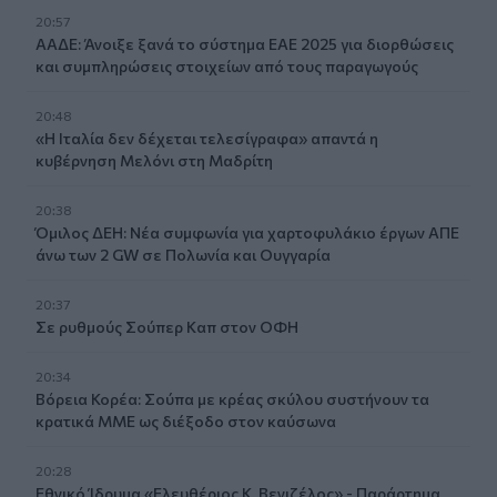
20:57
ΑΑΔΕ: Άνοιξε ξανά το σύστημα ΕΑΕ 2025 για διορθώσεις
και συμπληρώσεις στοιχείων από τους παραγωγούς
20:48
«Η Ιταλία δεν δέχεται τελεσίγραφα» απαντά η
κυβέρνηση Μελόνι στη Μαδρίτη
20:38
Όμιλος ΔΕΗ: Νέα συμφωνία για χαρτοφυλάκιο έργων ΑΠΕ
άνω των 2 GW σε Πολωνία και Ουγγαρία
20:37
Σε ρυθμούς Σούπερ Καπ στον ΟΦΗ
20:34
Βόρεια Κορέα: Σούπα με κρέας σκύλου συστήνουν τα
κρατικά ΜΜΕ ως διέξοδο στον καύσωνα
20:28
Εθνικό Ίδρυμα «Ελευθέριος Κ. Βενιζέλος» - Παράρτημα