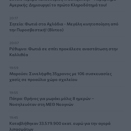
Αμερικής: Δημιουργεί το πρώτο Κληροδότημά του!
20:17
Σητεία: Φωτιά στα Αχλάδια - Μεγάλη κινητοποίηση από
την Πυροσβεστική! (Βίντεο)
20:07
Ρέθυμνο: Φωτιά σε σπίτι προκάλεσε αναστάτωση στην
Καλλιθέα
19:59
Μαρούσι: Συνελήφθη 35χρονος με 106 συσκευασίες
χασίς σε προαύλιο χώρο σχολείου
19:55
Πάτρα: Θρήνος για μωράκι μόλις 8 ημερών –
Νοσηλευόταν στη ΜΕΘ Νεογνών
19:45
Καταβλήθηκαν 33.579.900 εκατ. ευρώ για την αγορά
λιπασμάτων