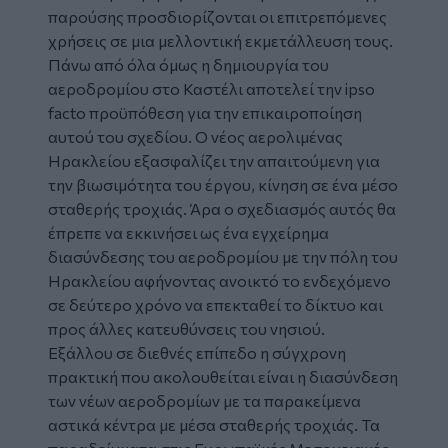
παρούσης προσδιορίζονται οι επιτρεπόμενες
χρήσεις σε μια μελλοντική εκμετάλλευση τους.
Πάνω από όλα όμως η δημιουργία του
αεροδρομίου στο Καστέλι αποτελεί την ipso
facto προϋπόθεση για την επικαιροποίηση
αυτού του σχεδίου. Ο νέος αερολιμένας
Ηρακλείου εξασφαλίζει την απαιτούμενη για
την βιωσιμότητα του έργου, κίνηση σε ένα μέσο
σταθερής τροχιάς. Άρα ο σχεδιασμός αυτός θα
έπρεπε να εκκινήσει ως ένα εγχείρημα
διασύνδεσης του αεροδρομίου με την πόλη του
Ηρακλείου αφήνοντας ανοικτό το ενδεχόμενο
σε δεύτερο χρόνο να επεκταθεί το δίκτυο και
προς άλλες κατευθύνσεις του νησιού.
Εξάλλου σε διεθνές επίπεδο η σύγχρονη
πρακτική που ακολουθείται είναι η διασύνδεση
των νέων αεροδρομίων με τα παρακείμενα
αστικά κέντρα με μέσα σταθερής τροχιάς. Τα