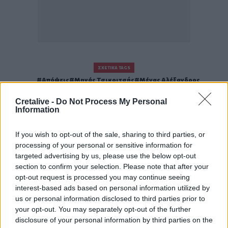
ΣΧΕΤΙΚΆ TAGS
Απόψεις
Μηνάς Τσικριτσής
Μέγας Αλέξανδρος
Θάνατος
Cretalive -
Do Not Process My Personal
Information
If you wish to opt-out of the sale, sharing to third parties, or
processing of your personal or sensitive information for
Γίνε ο ρεπόρτερ του CRETALIVE
targeted advertising by us, please use the below opt-out
ΣΤΕΊΛΕ ΤΗΝ ΕΊΔΗΣΗ
section to confirm your selection. Please note that after your
opt-out request is processed you may continue seeing
interest-based ads based on personal information utilized by
us or personal information disclosed to third parties prior to
your opt-out. You may separately opt-out of the further
disclosure of your personal information by third parties on the
Ροή ειδήσεων
Δημοφιλή