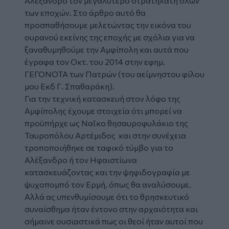
Αλέξανδρο
τον μεγαλύτερο στρατηλάτη όλων
των εποχών. Στο άρθρο αυτό θα
προσπαθήσουμε μελετώντας την εικόνα του
ουρανού εκείνης της εποχής με σχόλια για να
ξαναθυμηθούμε την Αμφίπολη και αυτά που
έγραφα τον Οκτ. του 2014 στην εφημ.
ΓΕΓΟΝΟΤΑ των Πατρών (του αείμνηστου φίλου
μου Εκδ Γ. Σπαθαράκη).
Για την τεχνική κατασκευή στον λόφο της
Αμφίπολης έχουμε στοιχεία ότι μπορεί να
προϋπήρχε ως Ναΐκο θησαυροφυλάκιο της
Ταυροπόλου Αρτέμιδος και στην συνέχεια
τροποποιήθηκε σε ταφικό τύμβο για το
Αλέξανδρο ή τον Ηφαιστίωνα
κατασκευάζοντας και την ψηφιδογραφία με
ψυχοπομπό τον Ερμή, όπως θα αναλύσουμε.
Αλλά ας υπενθυμίσουμε ότι το θρησκευτικό
συναίσθημα ήταν έντονο στην αρχαιότητα και
σήμαινε ουσιαστικά πως οι θεοί ήταν αυτοί που