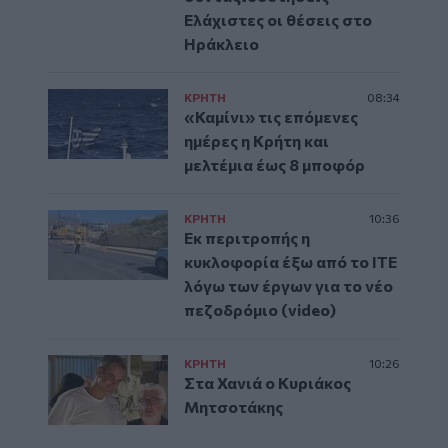
Ελάχιστες οι θέσεις στο
Ηράκλειο
ΚΡΗΤΗ
08:34
«Καμίνι» τις επόμενες
ημέρες η Κρήτη και
μελτέμια έως 8 μποφόρ
ΚΡΗΤΗ
10:36
Εκ περιτροπής η
κυκλοφορία έξω από το ΙΤΕ
λόγω των έργων για το νέο
πεζοδρόμιο (video)
ΚΡΗΤΗ
10:26
Στα Χανιά ο Κυριάκος
Μητσοτάκης