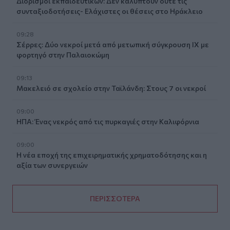
Διορισμοί εκπαιδευτικών: Δεν καλύπτουν ούτε τις
συνταξιοδοτήσεις- Ελάχιστες οι θέσεις στο Ηράκλειο
09:28
Σέρρες: Δύο νεκροί μετά από μετωπική σύγκρουση ΙΧ με
φορτηγό στην Παλαιοκώμη
09:13
Μακελειό σε σχολείο στην Ταϊλάνδη: Στους 7 οι νεκροί
09:00
ΗΠΑ: Ένας νεκρός από τις πυρκαγιές στην Καλιφόρνια
09:00
Η νέα εποχή της επιχειρηματικής χρηματοδότησης και η
αξία των συνεργειών
ΠΕΡΙΣΣΟΤΕΡΑ