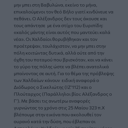
μην μπει στη Βαβυλώνα, εκείνο το μήνα,
επικαλούμενοι τον θεό Βήλο γιατί κινδύνευε να
πεθάνει. Ο Αλέξανδρος δεν τους άκουσε και
τους απάντησε με ένα στίχο του Ευριπίδη:
«καλός μάντης είναι αυτός που μαντεύει καλά
νέα». Οι Χαλδαίοι θορυβήθηκαν και τον
προέτρεψαν, τουλάχιστον, να μην μπει στην
πόλη κοιτώντας δυτικά, αλλά ούτε από την
όχθη του ποταμού που βρισκόταν, και να κάνει
το γύρο της πόλης ώστε να βλέπει ανατολικά
μπαίνοντας σε αυτή. Για το θέμα της πρόβλεψης
των Χαλδαίων κάνουν ειδική αναφορά ο
Διόδωρος ο Σικελιώτης (ΙΖ’112) και ο
Πλούταρχος (Παράλληλοι βίοι: Αλέξανδρος ο
Γ’). Με βάσει τις ανωτέρω αναφορές
γυρνώντας το χρόνο στις 25 Μαίου 323 π.Χ
βλέπουμε στην εικόνα που ακολουθεί τον
ουρανό κατά την δύση, που έβλεπαν οι