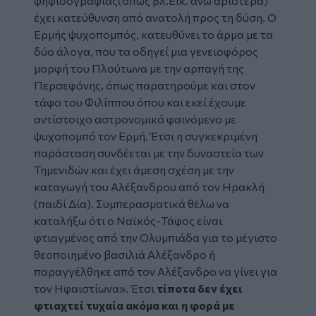
ψηφιδογραφίας(όπως βλ.Εικ. άνω αριστερά)
έχει κατεύθυνση από ανατολή προς τη δύση. Ο
Ερμής ψυχοπομπός, κατευθύνει το άρμα με τα
δύο άλογα, που τα οδηγεί μια γενειοφόρος
μορφή του Πλούτωνα με την αρπαγή της
Περσεφόνης, όπως παρατηρούμε και στον
τάφο του Φιλίππου όπου και εκεί έχουμε
αντίστοιχο αστρονομικό φαινόμενο με
ψυχοπομπό τον Ερμή. Έτσι η συγκεκριμένη
παράσταση συνδέεται με την δυναστεία των
Τημενιδών και έχει άμεση σχέση με την
καταγωγή του Αλέξανδρου από τον Ηρακλή
(παιδί Δία). Συμπερασματικά θέλω να
καταλήξω ότι ο Ναϊκός-Τάφος είναι
φτιαγμένος από την Ολυμπιάδα για το μέγιστο
θεοποιημένο βασιλιά Αλέξανδρο ή
παραγγέλθηκε από τον Αλέξανδρο να γίνει για
τον Ηφαιστίωνα». Έτσι
τίποτα δεν έχει
φτιαχτεί τυχαία ακόμα και η φορά με