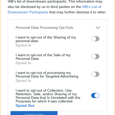
IAB’s list of downstream participants. This information may
also be disclosed by us to third parties on the
IAB’s List of
Downstream Participants
that may further disclose it to other
10:46
third parties.
Ξεπέρασαν τις 4.000 τα κρούσματα Εμπολα στο Κονγκό
Personal Data Processing Opt Outs
10:39
Ευτύχιος Σαρτζετάκης: Οι πυρκαγιές έχουν τεράστιο
I want to opt-out of the Sharing of my
οικονομικό κόστος
personal data.
Opted In
10:38
I want to opt-out of the Sale of my
Εξιχνιάστηκαν δύο εμπρησμοί στο Ρέθυμνο - Δικογραφία
Personal Data.
σε βάρος δύο ανδρών
Opted In
I want to opt-out of processing my
10:36
Personal Data for Targeted Advertising.
Εκ περιτροπής η κυκλοφορία έξω από το ΙΤΕ λόγω των
Opted In
έργων για το νέο πεζοδρόμιο (video)
I want to opt-out of Collection, Use,
Retention, Sale, and/or Sharing of my
10:26
Personal Data that Is Unrelated with the
Στα Χανιά ο Κυριάκος Μητσοτάκης
Purposes for which it was collected.
Opted Out
10:17