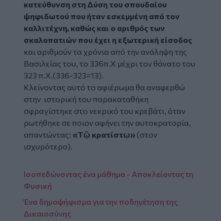
κατεύθυνση στη Δύση του σπουδαίου
ψηφιδωτού που ήταν εσκεμμένη από τον
καλλιτέχνη, καθώς και ο αριθμός των
σκαλοπατιών που έχει η
εξωτερική είσοδος
και αριθμούν τα χρόνια από την ανάληψη της
Βασιλείας του, το
336π.Χ μέχρι τον θάνατο του
323 π.Χ.(336-323=13).
Κλείνοντας αυτό το αφιέρωμα θα αναφερθώ
σ
την ιστορική του παρακαταθήκη
σφραγίστηκε στο νεκρικό του κρεβάτι, όταν
ρωτήθηκε σε ποιον αφήνει την αυτοκρατορία,
απαντώντας:
«Τ
ῷ
κρατίστ
ῳ
»
(στον
ισχυρότερο).
Ισοπεδώνοντας ένα μάθημα - Αποκλείοντας τη
Φυσική
Ένα δημοψήφισμα για την ποδηγέτηση της
Δικαιοσύνης