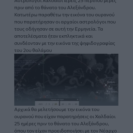
Αστρολόγοι Χαλδαίοι ιερείς 25 περίπου μέρες
πριν από το θάνατο του Αλεξάνδρου.
Κατωτέρω παραθέτω την εικόνα του ουρανού
που παρατήρησαν οι αρχαίοι αστρολόγοι που
τους οδήγησαν σε αυτή την Ερμηνεία. Τα
αποτελέσματα ήταν εκπληκτικά και
συνδέονταν με την εικόνα της ψηφιδογραφίας
του 2
ου
θαλάμου
Image
Αρχικά θα μελετήσουμε την εικόνα του
ουρανού που είχαν παρατηρήσεις οι Χαλδαίοι
25 ημέρες πριν το θάνατο του Αλεξάνδρου,
όπου τον είχαν προειδοποιήσει με τον Νέαρχο