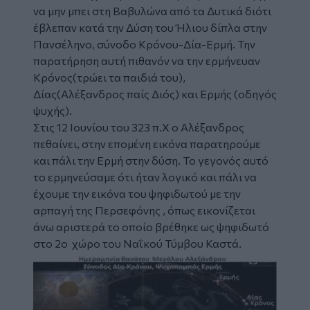
να μην μπει στη Βαβυλώνα από τα Δυτικά διότι
έβλεπαν κατά την Δύση του Ήλιου δίπλα στην
Πανσέληνο, σύνοδο Κρόνου-Δία-Ερμή. Την
παρατήρηση αυτή πιθανόν να την ερμήνευαν
Κρόνος(τρώει τα παιδιά του),
Δίας(Αλέξανδρος παίς Διός) και Ερμής (οδηγός
ψυχής).
Στις 12 Ιουνίου του 323 π.Χ ο Αλέξανδρος
πεθαίνει, στην επομένη εικόνα παρατηρούμε
και πάλι την Ερμή στην δύση. Το γεγονός αυτό
το ερμηνεύσαμε ότι ήταν λογικό και πάλι να
έχουμε την εικόνα του ψηφιδωτού με την
αρπαγή της Περσεφόνης , όπως εικονίζεται
άνω αριστερά το οποίο βρέθηκε ως ψηφιδωτό
στο 2
ο
χώρο του Ναΐκού Τύμβου Καστά.
Image