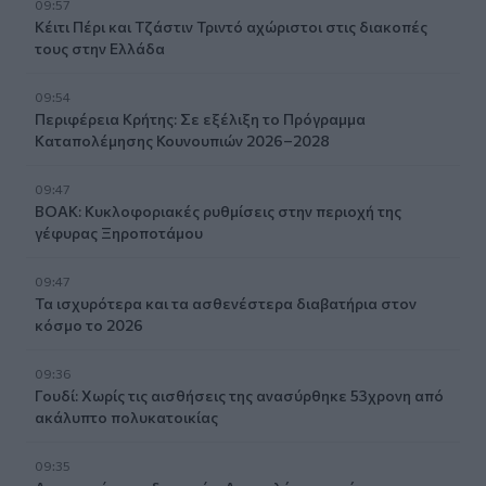
09:57
Κέιτι Πέρι και Τζάστιν Τριντό αχώριστοι στις διακοπές
τους στην Ελλάδα
09:54
Περιφέρεια Κρήτης: Σε εξέλιξη το Πρόγραμμα
Καταπολέμησης Κουνουπιών 2026–2028
09:47
ΒΟΑΚ: Κυκλοφοριακές ρυθμίσεις στην περιοχή της
γέφυρας Ξηροποτάμου
09:47
Τα ισχυρότερα και τα ασθενέστερα διαβατήρια στον
κόσμο το 2026
09:36
Γουδί: Χωρίς τις αισθήσεις της ανασύρθηκε 53χρονη από
ακάλυπτο πολυκατοικίας
09:35