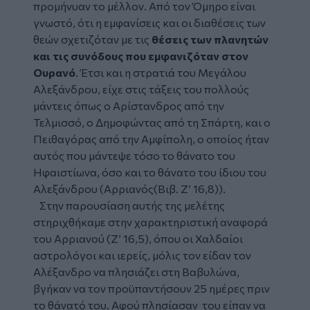
προμήνυαν το μέλλον. Από τον Όμηρο είναι
γνωστό, ότι η εμφανίσεις και οι διαθέσεις των
θεών σχετιζόταν με τις
θέσεις των πλανητών
και τις συνόδους που εμφανιζόταν στον
Ουρανό
. Έτσι και η στρατιά του
Μεγάλου
Αλεξάνδρου
, είχε στις τάξεις του πολλούς
μάντεις όπως ο Αρίστανδρος από την
Τελμισσό, ο Δημοφώντας από τη Σπάρτη, και ο
Πειθαγόρας από την Αμφίπολη, ο οποίος ήταν
αυτός που μάντεψε τόσο το θάνατο του
Ηφαιστίωνα, όσο και το θάνατο του ίδιου του
Αλεξάνδρου (Αρριανός(Βιβ. Ζ’ 16,8)).
Στην παρουσίαση αυτής της μελέτης
στηριχθήκαμε στην χαρακτηριστική αναφορά
του Αρριανού (Ζ’ 16,5), όπου οι Χαλδαίοι
αστρολόγοι και ιερείς, μόλις τον είδαν τον
Αλέξανδρο να πλησιάζει στη Βαβυλώνα,
βγήκαν να τον προϋπαντήσουν 25 ημέρες πριν
το θάνατό του. Αφού πλησίασαν του είπαν να