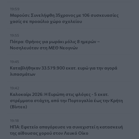
19:59
Μαρούσι: Συνελήφθη 35χρονος με 106 συσκευασίες
χασίς σε προαύλιο χώρο σχολείου
19:55
Πάτρα: Θρήνος για μωράκι μόλις 8 ημερών –
Νοσηλευόταν στη ΜΕΘ Νεογνών
19:45
Καταβλήθηκαν 33.579.900 εκατ. ευρώ για την αγορά
λιπασμάτων
19:42
Καλοκαίρι 2026: Η Ευρώπη στις φλόγες - 5 εκατ.
στρέμματα στάχτη, από την Πορτογαλία έως την Κρήτη
(Βίντεο)
19:18
ΗΠΑ: Εφετείο απαγόρευσε να συνεχιστεί η κατασκευή
της αίθουσας χορού στον Λευκό Οίκο