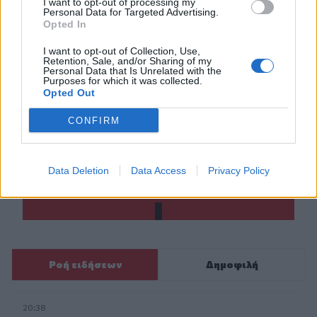
I want to opt-out of processing my
Personal Data for Targeted Advertising.
Opted In
ΣΧΕΤΙΚΆ TAGS
I want to opt-out of Collection, Use,
Retention, Sale, and/or Sharing of my
Πανελλαδικές εξετάσεις
Πανελλαδικές 2026
Personal Data that Is Unrelated with the
Purposes for which it was collected.
Πανελλήνιες 2026
Opted Out
CONFIRM
Γίνε ο ρεπόρτερ του CRETALIVE
Data Deletion
Data Access
Privacy Policy
ΣΤΕΊΛΕ ΤΗΝ ΕΊΔΗΣΗ
Ροή ειδήσεων
Δημοφιλή
20:38