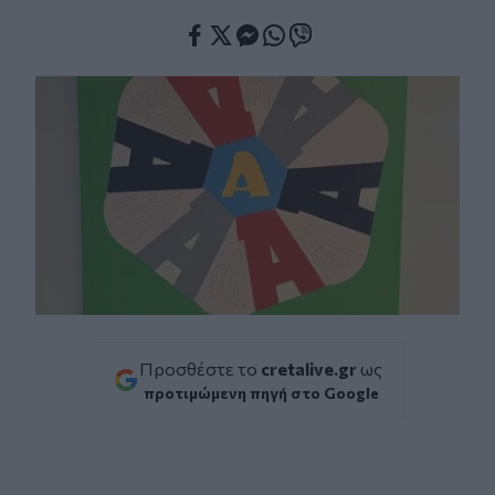
Facebook
Twitter
Messenger
Whatsapp
Viber
Προσθέστε το
cretalive.gr
ως
προτιμώμενη πηγή στο Google