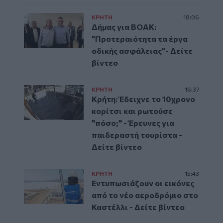
ΚΡΗΤΗ
18:06
Δήμας για ΒΟΑΚ:
"Προτεραιότητα τα έργα
οδικής ασφάλειας"- Δείτε
βίντεο
ΚΡΗΤΗ
16:37
Κρήτη: Έδειχνε το 10χρονο
κορίτσι και ρωτούσε
"πόσο;" - Έρευνες για
παιδεραστή τουρίστα -
Δείτε βίντεο
ΚΡΗΤΗ
15:43
Εντυπωσιάζουν οι εικόνες
από το νέο αεροδρόμιο στο
Καστέλλι - Δείτε βίντεο