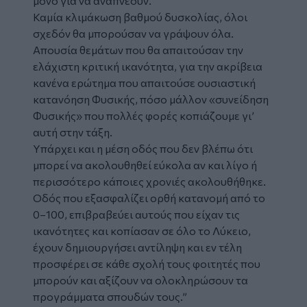
μόνο για να αναπνέουν.
Καμία κλιμάκωση βαθμού δυσκολίας, όλοι
σχεδόν θα μπορούσαν να γράψουν όλα.
Απουσία θεμάτων που θα απαιτούσαν την
ελάχιστη κριτική ικανότητα, για την ακρίβεια
κανένα ερώτημα που απαιτούσε ουσιαστική
κατανόηση Φυσικής, πόσο μάλλον «συνείδηση
Φυσικής» που πολλές φορές κοπιάζουμε γι’
αυτή στην τάξη.
Υπάρχει και η μέση οδός που δεν βλέπω ότι
μπορεί να ακολουθηθεί εύκολα αν και λίγο ή
περισσότερο κάποιες χρονιές ακολουθήθηκε.
Οδός που εξασφαλίζει ορθή κατανομή από το
0–100, επιβραβεύει αυτούς που είχαν τις
ικανότητες και κοπίασαν σε όλο το Λύκειο,
έχουν δημιουργήσει αντίληψη και εν τέλη
προσφέρει σε κάθε σχολή τους φοιτητές που
μπορούν και αξίζουν να ολοκληρώσουν τα
προγράμματα σπουδών τους.”