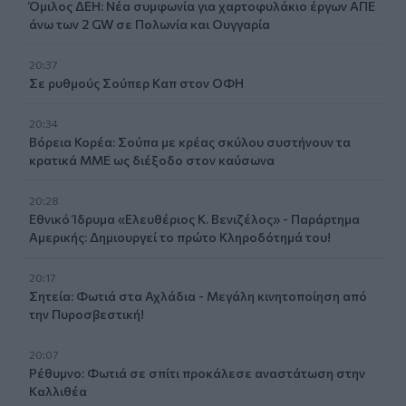
Όμιλος ΔΕΗ: Νέα συμφωνία για χαρτοφυλάκιο έργων ΑΠΕ
άνω των 2 GW σε Πολωνία και Ουγγαρία
20:37
Σε ρυθμούς Σούπερ Καπ στον ΟΦΗ
20:34
Βόρεια Κορέα: Σούπα με κρέας σκύλου συστήνουν τα
κρατικά ΜΜΕ ως διέξοδο στον καύσωνα
20:28
Εθνικό Ίδρυμα «Ελευθέριος Κ. Βενιζέλος» - Παράρτημα
Αμερικής: Δημιουργεί το πρώτο Κληροδότημά του!
20:17
Σητεία: Φωτιά στα Αχλάδια - Μεγάλη κινητοποίηση από
την Πυροσβεστική!
20:07
Ρέθυμνο: Φωτιά σε σπίτι προκάλεσε αναστάτωση στην
Καλλιθέα