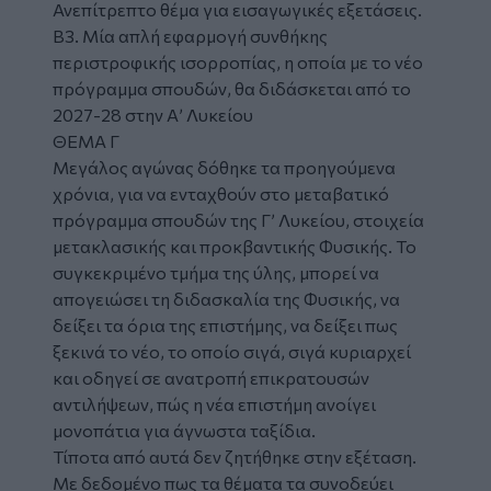
Ανεπίτρεπτο θέμα για εισαγωγικές εξετάσεις.
Β3. Μία απλή εφαρμογή συνθήκης
περιστροφικής ισορροπίας, η οποία με το νέο
πρόγραμμα σπουδών, θα διδάσκεται από το
2027-28 στην Α’ Λυκείου
ΘΕΜΑ Γ
Μεγάλος αγώνας δόθηκε τα προηγούμενα
χρόνια, για να ενταχθούν στο μεταβατικό
πρόγραμμα σπουδών της Γ’ Λυκείου, στοιχεία
μετακλασικής και προκβαντικής Φυσικής. Το
συγκεκριμένο τμήμα της ύλης, μπορεί να
απογειώσει τη διδασκαλία της Φυσικής, να
δείξει τα όρια της επιστήμης, να δείξει πως
ξεκινά το νέο, το οποίο σιγά, σιγά κυριαρχεί
και οδηγεί σε ανατροπή επικρατουσών
αντιλήψεων, πώς η νέα επιστήμη ανοίγει
μονοπάτια για άγνωστα ταξίδια.
Τίποτα από αυτά δεν ζητήθηκε στην εξέταση.
Με δεδομένο πως τα θέματα τα συνοδεύει