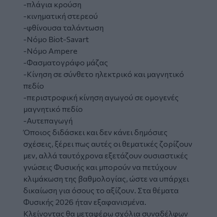
-πλάγια κρούση
-κινηματική στερεού
-φθίνουσα ταλάντωση
-Νόμο Biot-Savart
-Νόμο Ampere
-Φασματογράφο μάζας
-Κίνηση σε σύνθετο ηλεκτρικό και μαγνητικό
πεδίο
-περιστροφική κίνηση αγωγού σε ομογενές
μαγνητικό πεδίο
-Aυτεπαγωγή
Όποιος διδάσκει και δεν κάνει δημόσιες
σχέσεις, ξέρει πως αυτές οι θεματικές ζορίζουν
μεν, αλλά ταυτόχρονα εξετάζουν ουσιαστικές
γνώσεις Φυσικής και μπορούν να πετύχουν
κλιμάκωση της βαθμολογίας, ώστε να υπάρχει
δικαίωση για όσους το αξίζουν. Στα θέματα
Φυσικής 2026 ήταν εξαφανισμένα.
Κλείνοντας θα μεταφέρω σχόλια συναδέλφων