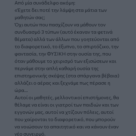
Από μία συνάδελφο ακόμη:
«Έχετε δει ποτέ την λάμψη στα μάτια των
μαθητών σας;
Όχι αυτών που πασχίζουν να μάθουν τον
συνδυασμό 3 τύπων (αυτό έκαναν τα φετινά
θέματα) αλλά των άλλων που γοητεύονται από
το διαφορετικό, το έξυπνο, το σπιρτόζικο, την
φαντασία, την ΦΥΣΙΚΗ στην ουσία της, που
όταν μάθουμε το χειρισμό των εξισώσεων και
περνάμε στην απλή καθαρή ουσία της
επιστημονικής σκέψης (στα σπάργανα βέβαια)
αλλάζει ο αέρας και ξεχνάμε πως πέρασε η
ώρα…
Αυτοί οι μαθητές, μελλοντικοί επιστήμονες, θα
θέλαμε να είναι οι γιατροί των παιδιών και των
εγγονών μας, αυτοί να χτίζουν πόλεις, αυτοί
που χαίρονται το διαφορετικό, που μπορούν
να νοιώσουν το απαιτητικό και να κάνουν έναν
νέο συνειρμό.