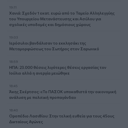
19:11
Χανιά: Σχεδόν 1 εκατ. ευρώ από το Ταμείο Αλληλεγγύης
του Υπουργείου Μετανάστευσης και Ασύλου για
σχολικές υποδομές και δημόσιους χώρους
19:03
Ιερόσυλοι βανδάλισαν το εκκλησάκι της
Μεταμορφώσεως του Σωτήρος στον Σαρωνικό
18:59
ΗΠΑ: 23.000 θέσεις λιγότερες θέσεις εργασίας τον
Ιούλιο αλλά η ανεργία μειώθηκε
18:45
Άκης Σκέρτσος: «Το ΠΑΣΟΚ υποκαθιστά την οικονομική
ανάλυση με πολιτική προπαγάνδα»
18:40
Οροπέδιο Λασιθίου: Στην τελική ευθεία για τους 45ους
Δικταίους Αγώνες