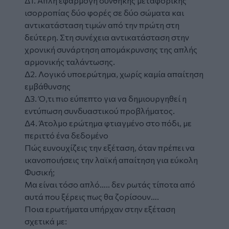
Δ1. Απλή εφαρμογή συνθήκης μεταφορικής
ισορροπίας δύο φορές σε δύο σώματα και
αντικατάσταση τιμών από την πρώτη στη
δεύτερη. Στη συνέχεια αντικατάσταση στην
χρονική συνάρτηση απομάκρυνσης της απλής
αρμονικής ταλάντωσης.
Δ2. Λογικό υποερώτημα, χωρίς καμία απαίτηση
εμβάθυνσης
Δ3. Ό,τι πιο εύπεπτο για να δημιουργηθεί η
εντύπωση συνδυαστικού προβλήματος.
Δ4. Άτολμο ερώτημα φτιαγμένο στο πόδι, με
περιττό ένα δεδομένο
Πώς ευνουχίζεις την εξέταση, όταν πρέπει να
ικανοποιήσεις την λαϊκή απαίτηση για εύκολη
Φυσική;
Μα είναι τόσο απλό….. δεν ρωτάς τίποτα από
αυτά που ξέρεις πως θα ζορίσουν….
Ποια ερωτήματα υπήρχαν στην εξέταση
σχετικά με: