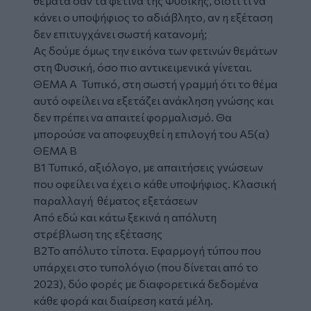
θέματα σαν τα φετινά της Φυσικής, διότι τί να
κάνει ο υποψήφιος το αδιάβλητο, αν η εξέταση
δεν επιτυγχάνει σωστή κατανομή;
Ας δούμε όμως την εικόνα των φετινών θεμάτων
στη Φυσική, όσο πιο αντικειμενικά γίνεται.
ΘΕΜΑ Α Τυπικό, στη σωστή γραμμή ότι το θέμα
αυτό οφείλει να εξετάζει ανάκληση γνώσης και
δεν πρέπει να απαιτεί φορμαλισμό. Θα
μπορούσε να αποφευχθεί η επιλογή του Α5(α)
ΘΕΜΑ Β
B1 Τυπικό, αξιόλογο, με απαιτήσεις γνώσεων
που οφείλει να έχει ο κάθε υποψήφιος. Κλασική
παραλλαγή θέματος εξετάσεων
Από εδώ και κάτω ξεκινά η απόλυτη
στρέβλωση της εξέτασης
Β2Το απόλυτο τίποτα. Εφαρμογή τύπου που
υπάρχει στο τυπολόγιο (που δίνεται από το
2023), δύο φορές με διαφορετικά δεδομένα
κάθε φορά και διαίρεση κατά μέλη.