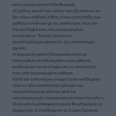
από γνωστή ιστοσελίδα Φυσικής
«Ο ρόλος αυτού του τύπου των εξετάσεων, αν
δεν κάνω σοβαρό λάθος, είναι η κατάταξη των
μαθητών ανάλογα με τις ικανότητες τους και
την αντίληψή τους στο συγκεκριμένο
αντικείμενο. Τελικός στόχος οι
καταλληλότεροι φοιτητές στις αντίστοιχες
σχολές.
Η σημερινή γραπτή δοκιμασία απέτυχε
παταγωδώς να ταξινομήσει τους μαθητές
ανάλογα με την αντίληψη και τις ικανότητές
τους στο συγκεκριμένο μάθημα.
Κατά την ταπεινή μου γνώμη τα φετινά θέματα
είναι το ίδιο κατάπτυστα (μπορεί και
περισσότερο) με κάποιες από τις
υπερπαραγωγές προηγούμενων ετών που όλη η
ελληνική κλωστοϋφαντουργία θα μπορούσε να
συμμετέχει σ’ ένα θέμα και οι 3 ώρες έφταναν