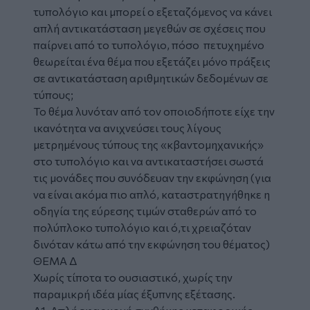
τυπολόγιο και μπορεί ο εξεταζόμενος να κάνει
απλή αντικατάσταση μεγεθών σε σχέσεις που
παίρνει από το τυπολόγιο, πόσο πετυχημένο
θεωρείται ένα θέμα που εξετάζει μόνο πράξεις
σε αντικατάσταση αριθμητικών δεδομένων σε
τύπους;
Το θέμα λυνόταν από τον οποιοδήποτε είχε την
ικανότητα να ανιχνεύσει τους λίγους
μετρημένους τύπους της «κβαντομηχανικής»
στο τυπολόγιο και να αντικαταστήσει σωστά
τις μονάδες που συνόδευαν την εκφώνηση (για
να είναι ακόμα πιο απλό, καταστρατηγήθηκε η
οδηγία της εύρεσης τιμών σταθερών από το
πολύπλοκο τυπολόγιο και ό,τι χρειαζόταν
δινόταν κάτω από την εκφώνηση του θέματος)
ΘΕΜΑ Δ
Χωρίς τίποτα το ουσιαστικό, χωρίς την
παραμικρή ιδέα μίας έξυπνης εξέτασης.