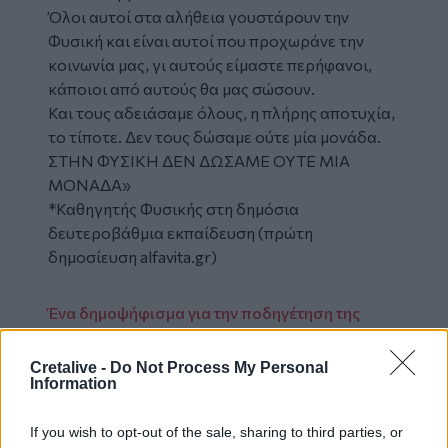
Όλοι αυτοί στα αλήθεια γουστάρουν την
Φυσική και είναι αυτοί που προχωράνε την
κοινωνία μας, γι αυτούς είμαστε περήφανοι,
κάποιοι από αυτούς θα μας σώσουν.
Και τους αδειάσαμε όλους, η πλήρης αποτυχία,
το τίποτε. Δεν τους δώσαμε ούτε μία μονάδα.
ΣΤΗΝ ΦΥΣΙΚΗ ΔΕΝ ΔΩΣΑΜΕ ΟΥΤΕ ΜΙΑ
ΜΟΝΑΔΑ»
*Καθηγητής Φυσικής στη δημόσια
δευτεροβάθμια εκπαίδευση (πρώτη
δημοσίευση
alfavita.gr
)
Ένα δημοψήφισμα για την ποδηγέτηση της
Δικαιοσύνης
ΟΦΗ: Μεθοδικά τακτοποιεί τις εκκρεμότητες
Cretalive -
Do Not Process My Personal
Information
και κλείνει στόματα
Άσμα ηρωικόν περί των πανελλαδικών
If you wish to opt-out of the sale, sharing to third parties, or