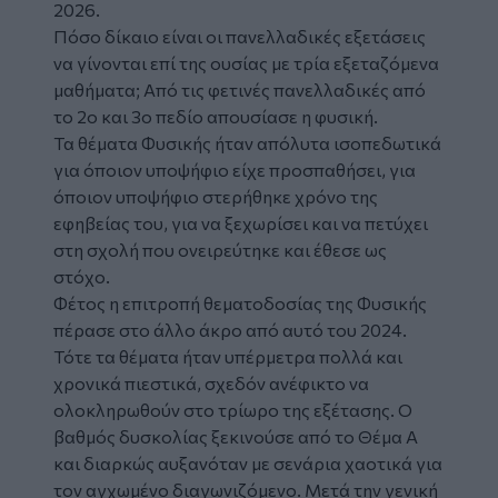
2026.
Πόσο δίκαιο είναι οι πανελλαδικές εξετάσεις
να γίνονται επί της ουσίας με τρία εξεταζόμενα
μαθήματα; Από τις φετινές πανελλαδικές από
το 2ο και 3ο πεδίο απουσίασε η φυσική.
Τα θέματα Φυσικής ήταν απόλυτα ισοπεδωτικά
για όποιον υποψήφιο είχε προσπαθήσει, για
όποιον υποψήφιο στερήθηκε χρόνο της
εφηβείας του, για να ξεχωρίσει και να πετύχει
στη σχολή που ονειρεύτηκε και έθεσε ως
στόχο.
Φέτος η επιτροπή θεματοδοσίας της Φυσικής
πέρασε στο άλλο άκρο από αυτό του 2024.
Τότε τα θέματα ήταν υπέρμετρα πολλά και
χρονικά πιεστικά, σχεδόν ανέφικτο να
ολοκληρωθούν στο τρίωρο της εξέτασης. Ο
βαθμός δυσκολίας ξεκινούσε από το Θέμα Α
και διαρκώς αυξανόταν με σενάρια χαοτικά για
τον αγχωμένο διαγωνιζόμενο. Μετά την γενική