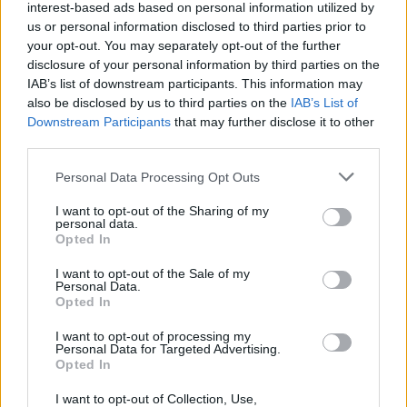
Ηράκλειο: Έχασε τον έλεγχο και πήρε
interest-based ads based on personal information utilized by
σβάρνα δίκυκλα και ΙΧ!
us or personal information disclosed to third parties prior to
your opt-out. You may separately opt-out of the further
disclosure of your personal information by third parties on the
IAB’s list of downstream participants. This information may
also be disclosed by us to third parties on the
IAB’s List of
Σελιδοποίηση
Current page
1
Προηγούμενη σελίδα
Next page
Downstream Participants
that may further disclose it to other
third parties.
Personal Data Processing Opt Outs
I want to opt-out of the Sharing of my
Ροή ειδήσεων
Δημοφιλή
personal data.
Opted In
I want to opt-out of the Sale of my
23:55
Personal Data.
Υπό έλεγχο η φωτιά σε ισόγειο κατάστημα στο Παλαιό
Opted In
Φάληρο - Εκκενώθηκε προληπτικά πολυκατοικία
I want to opt-out of processing my
Personal Data for Targeted Advertising.
23:38
Opted In
Ενές Καντέρ: Ο Τούρκος πρώην σέντερ δηλώνει
υποψήφιος να παίξει στο... WNBA
I want to opt-out of Collection, Use,