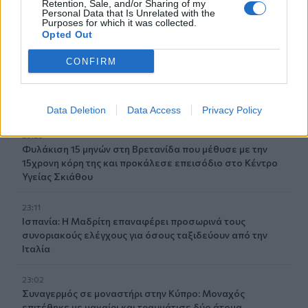
Retention, Sale, and/or Sharing of my
Personal Data that Is Unrelated with the
23:31
Purposes for which it was collected.
Στενά του Ορμούζ: Οι ΗΠΑ «βλέπουν» σύντομα
Opted Out
συμφωνία - «Υπάρχει πρόοδος μεταξύ Ιράν και Ομάν»
CONFIRM
23:27
Σοκαριστικά στοιχεία άφησε πίσω της η μέγα-πυρκαγιά
στην Αττικοβοιωτία
Data Deletion
Data Access
Privacy Policy
23:23
Φυλάκιση 15 μηνών στη Βρετανίδα που μέθυσε με την
15χρονη κόρη της και προκάλεσε επεισόδιο στο Κέντρο
Υγείας Σκιάθου
23:11
Ισπανία: Η Μαδρίτη επαναφέρει προσωρινά τους
συνοριακούς ελέγχους για όσους ταξιδεύουν από την
Ιταλία
23:02
Συναγερμός σε μοναστήρι στην Κύπρο: Μοναχός
επιτέθηκε με μαχαίρι και τραυμάτισε δύο άτομα