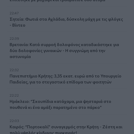
22:47
Σητεία: Φωτιά στα Αχλάδια, δύσκολη μάχη με τις φλόγες
- Βίντεο
22:39
Βρετανία: Κατά συρροή δολοφόνος καταδικάστηκε για
δύο δολοφονίες γυναικών - Η συγγνώμη από την
αστυνομία
22:32
Πανεπιστήμιο Κρήτης: 3,35 εκατ. ευρώ από το Υπουργείο
Παιδείας, για το στεγαστικό επίδομα των φοιτητών
22:22
Ηράκλειο: “Σκουπίδια κατάχαμα, μια ψησταριά στο
πουθενά κι ένα αμάξι παρατημένο στο πάρκο”
22:03
Καιρός: “Πορτοκαλί” συναγερμός στην Κρήτη - Ζέστη και
πολύ υψηλός κίνδυνος πυρκαγιάς!