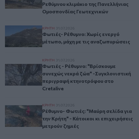
Ρεθύμνου κλιμάκιο της Πανελλήνιας
Ομοσπονδίας Γεωτεχνικών
Φωτιές- Ρέθυμνο: Χωρίς ενεργό μέτωπο, 
ΚΡΗΤΗ
31.07.2026
Φωτιές- Ρέθυμνο: Χωρίς ενεργό
μέτωπο, μάχη με τις αναζωπυρώσεις
Φωτιές - Ρέθυμνο: "Βρίσκουμε συνεχώς ν
ΚΡΗΤΗ
31.07.2026
Φωτιές - Ρέθυμνο: "Βρίσκουμε
συνεχώς νεκρά ζώα" -Συγκλονιστική
περιγραφή κτηνοτρόφου στο
Cretalive
Ρέθυμνο- Φωτιές: "Μαύρη σελίδα για την Κ
ΚΡΗΤΗ
31.07.2026
Ρέθυμνο- Φωτιές: "Μαύρη σελίδα για
την Κρήτη" - Κάτοικοι κι επιχειρήσεις
μετρούν ζημιές