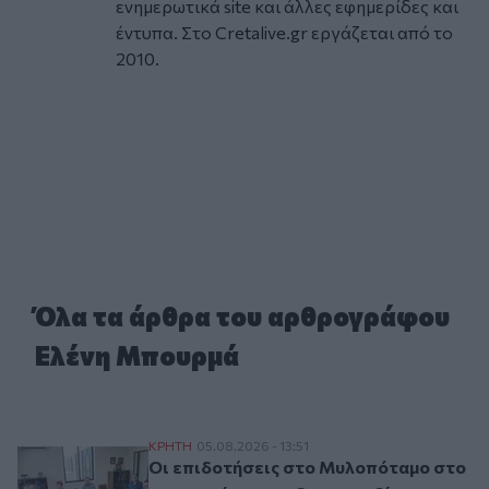
ενημερωτικά site και άλλες εφημερίδες και
έντυπα. Στο Cretalive.gr εργάζεται από το
2010.
Όλα τα άρθρα του αρθρογράφου
Ελένη Μπουρμά
Οι επιδοτήσεις στο Μυλοπόταμο στο μικ
ΚΡΗΤΗ
05.08.2026 - 13:51
Οι επιδοτήσεις στο Μυλοπόταμο στο