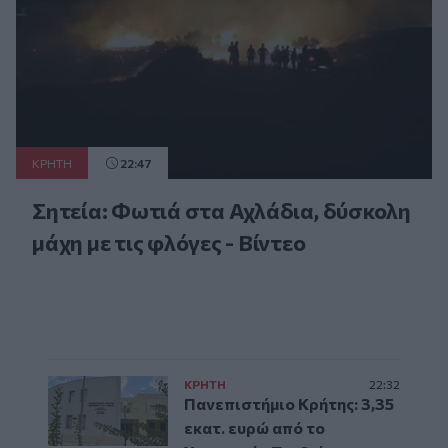
ΚΡΗΤΗ
22:47
Σητεία: Φωτιά στα Αχλάδια, δύσκολη
μάχη με τις φλόγες - Βίντεο
ΚΡΗΤΗ
22:32
Πανεπιστήμιο Κρήτης: 3,35
εκατ. ευρώ από το