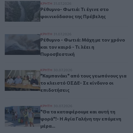
Ρέθυμνο- Φωτιά: Τι έγινε στο φοινικόδασ
ΚΡΗΤΗ
31.07.2026
Ρέθυμνο- Φωτιά: Τι έγινε στο
φοινικόδασος της Πρέβελης
Ρέθυμνο - Φωτιά: Μάχη με τον χρόνο και τ
ΚΡΗΤΗ
31.07.2026
Ρέθυμνο - Φωτιά: Μάχη με τον χρόνο
και τον καιρό - Τι λέει η
Πυροσβεστική
"Καμπανάκι" από τους γεωπόνους για το κ
ΚΡΗΤΗ
30.07.2026
"Καμπανάκι" από τους γεωπόνους για
το κλειστό ΟΣΔΕ- Σε κίνδυνο οι
επιδοτήσεις
"Θα τα καταφέρουμε και αυτή τη φορά"!- Η
ΚΡΗΤΗ
30.07.2026
"Θα τα καταφέρουμε και αυτή τη
φορά"!- Η Αγία Γαλήνη την επόμενη
μέρα...