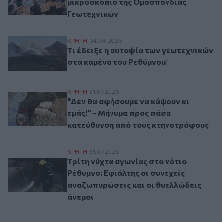
μικροσκόπιο της Ομοσπονδίας
Γεωτεχνικών
Τι έδειξε η αυτοψία των γεωτεχνικών στα 
ΚΡΗΤΗ
04.08.2026
Τι έδειξε η αυτοψία των γεωτεχνικών
στα καμένα του Ρεθύμνου!
"Δεν θα αφήσουμε να κάψουν κι εμάς!" -
ΚΡΗΤΗ
31.07.2026
"Δεν θα αφήσουμε να κάψουν κι
εμάς!" - Μήνυμα προς πάσα
κατεύθυνση από τους κτηνοτρόφους
Τρίτη νύχτα αγωνίας στο νότιο Ρέθυμνο: 
ΚΡΗΤΗ
31.07.2026
Τρίτη νύχτα αγωνίας στο νότιο
Ρέθυμνο: Εφιάλτης οι συνεχείς
αναζωπυρώσεις και οι θυελλώδεις
άνεμοι