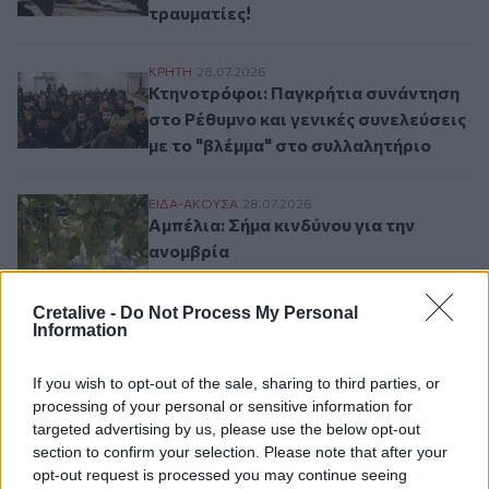
τραυματίες!
Κτηνοτρόφοι: Παγκρήτια συνάντηση στο Ρέ
ΚΡΗΤΗ
28.07.2026
Κτηνοτρόφοι: Παγκρήτια συνάντηση
στο Ρέθυμνο και γενικές συνελεύσεις
με το "βλέμμα" στο συλλαλητήριο
Αμπέλια: Σήμα κινδύνου για την ανομβρία
ΕΙΔΑ-ΑΚΟΥΣΑ
28.07.2026
Αμπέλια: Σήμα κινδύνου για την
ανομβρία
Cretalive -
Do Not Process My Personal
"Στέρησαν το νερό από μια ολόκληρη περ
ΚΡΗΤΗ
24.07.2026
Information
"Στέρησαν το νερό από μια ολόκληρη
περιοχή για να το δώσουν αλλού" -
If you wish to opt-out of the sale, sharing to third parties, or
Προσφυγή στη Δικαιοσύνη
processing of your personal or sensitive information for
προαναγγέλλει ο Πρ. Ιερωνυμάκης
targeted advertising by us, please use the below opt-out
section to confirm your selection. Please note that after your
Ηράκλειο: Έχασε τον έλεγχο και πήρε σβά
ΚΡΗΤΗ
24.07.2026
opt-out request is processed you may continue seeing