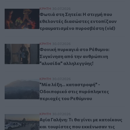
Φωτιά στη Σητεία: Η στιγμή που εθελοντέ
ΚΡΗΤΗ
30.07.2026
Φωτιά στη Σητεία: Η στιγμή που
εθελοντές διασώστες εντοπίζουν
τραυματισμένο πυροσβέστη (vid)
Φονική πυρκαγιά στο Ρέθυμνο: Συγκίνηση
ΚΡΗΤΗ
30.07.2026
Φονική πυρκαγιά στο Ρέθυμνο:
Συγκίνηση από την ανθρώπινη
"αλυσίδα" αλληλεγγύης!
"Μία λέξη... καταστροφή" - Οδοιπορικό σ
ΚΡΗΤΗ
30.07.2026
"Μία λέξη... καταστροφή" -
Οδοιπορικό στις πυρόπληκτες
περιοχές του Ρεθύμνου
Αγία Γαλήνη: Τι θα γίνει με κατοίκους κα
ΚΡΗΤΗ
30.07.2026
Αγία Γαλήνη: Τι θα γίνει με κατοίκους
και τουρίστες που εκκένωσαν τις