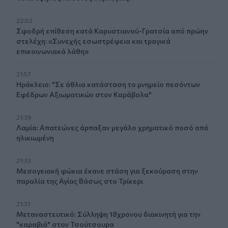
22:02
Σφοδρή επίθεση κατά Καρυστιανού-Γρατσία από πρώην
στελέχη: «Συνεχής εσωστρέφεια και τραγικά
επικοινωνιακά λάθη»
21:57
Ηράκλειο: "Σε άθλια κατάσταση το μνημείο πεσόντων
Εφέδρων Αξιωματικών στον Καράβολα"
21:39
Λαμία: Απατεώνες άρπαξαν μεγάλο χρηματικό ποσό από
ηλικιωμένη
21:33
Μεσογειακή φώκια έκανε στάση για ξεκούραση στην
παραλία της Αγίας Βάσως στο Τρίκερι
21:31
Μεταναστευτικό: Σύλληψη 18χρονου διακινητή για την
"καραβιά" στον Τσούτσουρα