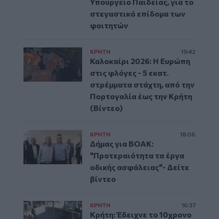
Υπουργείο Παιδείας, για το
στεγαστικό επίδομα των
φοιτητών
ΚΡΗΤΗ
19:42
Καλοκαίρι 2026: Η Ευρώπη
στις φλόγες - 5 εκατ.
στρέμματα στάχτη, από την
Πορτογαλία έως την Κρήτη
(Βίντεο)
ΚΡΗΤΗ
18:06
Δήμας για ΒΟΑΚ:
"Προτεραιότητα τα έργα
οδικής ασφάλειας"- Δείτε
βίντεο
ΚΡΗΤΗ
16:37
Κρήτη: Έδειχνε το 10χρονο