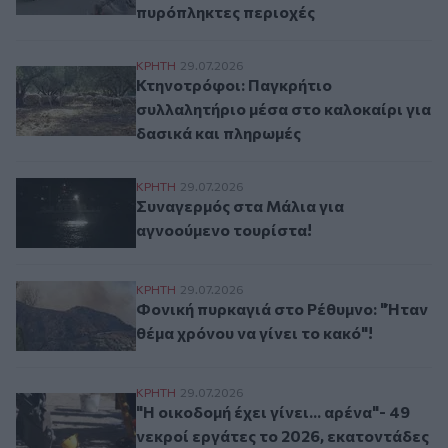
πυρόπληκτες περιοχές
Κτηνοτρόφοι: Παγκρήτιο συλλαλητήριο μέ
ΚΡΗΤΗ
29.07.2026
Κτηνοτρόφοι: Παγκρήτιο
συλλαλητήριο μέσα στο καλοκαίρι για
δασικά και πληρωμές
Συναγερμός στα Μάλια για αγνοούμενο τ
ΚΡΗΤΗ
29.07.2026
Συναγερμός στα Μάλια για
αγνοούμενο τουρίστα!
Φονική πυρκαγιά στο Ρέθυμνο: "Ήταν θέμα 
ΚΡΗΤΗ
29.07.2026
Φονική πυρκαγιά στο Ρέθυμνο: "Ήταν
θέμα χρόνου να γίνει το κακό"!
"Η οικοδομή έχει γίνει... αρένα"- 49 νεκρ
ΚΡΗΤΗ
29.07.2026
"Η οικοδομή έχει γίνει... αρένα"- 49
νεκροί εργάτες το 2026, εκατοντάδες