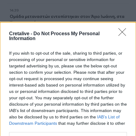
14:39
Ομάδα μεταναστών εντοπίστηκαν στον Άγιο Ιωάννη, στα
Καπετανιανά
Cretalive -
Do Not Process My Personal
14:36
Information
Θέουτα: Ταυτοποιούν τα θύματα της μαζικής εισροής
If you wish to opt-out of the sale, sharing to third parties, or
14:29
processing of your personal or sensitive information for
Γερμανία: Εθνικό Συμβούλιο Ασφαλείας για το
targeted advertising by us, please use the below opt-out
περιστατικό με drone στο αεροδρόμιο της Λειψίας
section to confirm your selection. Please note that after your
opt-out request is processed you may continue seeing
14:29
interest-based ads based on personal information utilized by
Χανιά: Θάνατος 64χρονου σε πισίνα ξενοδοχείου - Μια
us or personal information disclosed to third parties prior to
σύλληψη
your opt-out. You may separately opt-out of the further
disclosure of your personal information by third parties on the
14:21
IAB’s list of downstream participants. This information may
Ισπανία: Εξαρθρώθηκε οργάνωση που διακινούσε
also be disclosed by us to third parties on the
IAB’s List of
ναρκωτικά και μετανάστες
Downstream Participants
that may further disclose it to other
third parties.