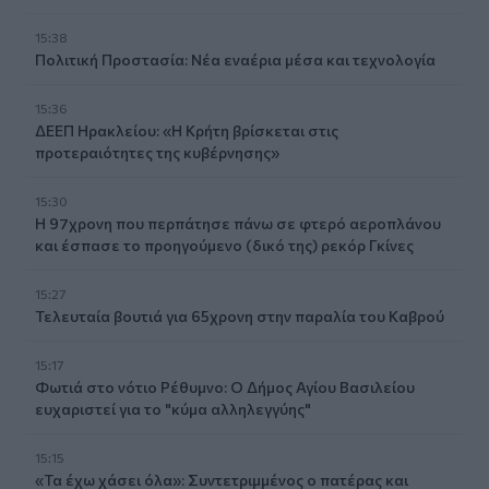
15:38
Πολιτική Προστασία: Νέα εναέρια μέσα και τεχνολογία
15:36
ΔΕΕΠ Ηρακλείου: «Η Κρήτη βρίσκεται στις
προτεραιότητες της κυβέρνησης»
15:30
Η 97χρονη που περπάτησε πάνω σε φτερό αεροπλάνου
και έσπασε το προηγούμενο (δικό της) ρεκόρ Γκίνες
15:27
Τελευταία βουτιά για 65χρονη στην παραλία του Καβρού
15:17
Φωτιά στο νότιο Ρέθυμνο: Ο Δήμος Αγίου Βασιλείου
ευχαριστεί για το "κύμα αλληλεγγύης"
15:15
«Τα έχω χάσει όλα»: Συντετριμμένος ο πατέρας και