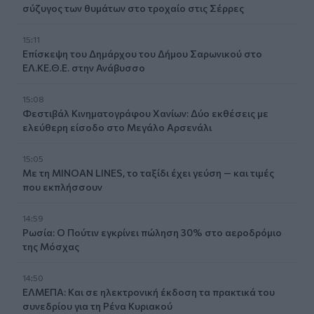
σύζυγος των θυμάτων στο τροχαίο στις Σέρρες
15:11
Επίσκεψη του Δημάρχου του Δήμου Σαρωνικού στο
ΕΛ.ΚΕ.Θ.Ε. στην Ανάβυσσο
15:08
Φεστιβάλ Κινηματογράφου Χανίων: Δύο εκθέσεις με
ελεύθερη είσοδο στο Μεγάλο Αρσενάλι
15:05
Με τη MINOAN LINES, το ταξίδι έχει γεύση — και τιμές
που εκπλήσσουν
14:59
Ρωσία: Ο Πούτιν εγκρίνει πώληση 30% στο αεροδρόμιο
της Μόσχας
14:50
ΕΛΜΕΠΑ: Και σε ηλεκτρονική έκδοση τα πρακτικά του
συνεδρίου για τη Ρένα Κυριακού