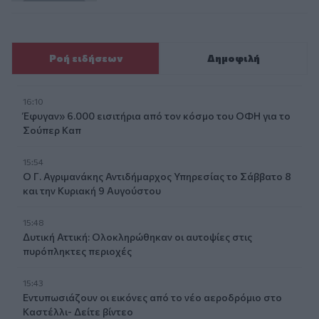
Ροή ειδήσεων
Δημοφιλή
16:10
Έφυγαν» 6.000 εισιτήρια από τον κόσμο του ΟΦΗ για το
Σούπερ Καπ
15:54
Ο Γ. Αγριμανάκης Αντιδήμαρχος Υπηρεσίας το Σάββατο 8
και την Κυριακή 9 Αυγούστου
15:48
Δυτική Αττική: Ολοκληρώθηκαν οι αυτοψίες στις
πυρόπληκτες περιοχές
15:43
Εντυπωσιάζουν οι εικόνες από το νέο αεροδρόμιο στο
Καστέλλι- Δείτε βίντεο