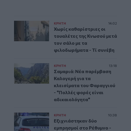
ΚΡΗΤΗ
14:02
Χωρίς καθαρίστριες οι
τουαλέτες της Κνωσού μετά
τον σάλο με τα
φιλοδωρήματα - Τί συνέβη
ΚΡΗΤΗ
13:18
Σαμαριά: Νέα παρέμβαση
Καλογερή για τα
κλεισίματα του Φαραγγιού
- "Πολλές φορές είναι
αδικαιολόγητα"
ΚΡΗΤΗ
10:38
Εξιχνιάστηκαν δύο
εμπρησμοί στο Ρέθυμνο -