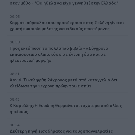
στον μύθο - "Θα ήθελα να είχα γεννηθεί στην Ελλάδα"
09:05
Κομμάτι πύραυλου που προσέκρουσε στη Σελήνη γίνεται
χρυσή ευκαιρία μελέτης για ειδικούς επιστήμονες
08:58
Προς εκτύπωση το πολλαπλό βιβλίο - «Σύγχρονο
εκπαιδευτικό υλικό, τόσο σε έντυπη όσο και σε
ηλεκτρονική μορφή»
08:51
Χανιά: Συνελήφθη 24χρονος μετά από καταγγελία ότι
κλείδωσε την 17χρονη πρώην του ε σπίτι
08:42
Κ.Καρτάλης: Η Ευρώπη θερμαίνεται ταχύτερα από άλλες
ηπείρους
08:34
Δεύτερη πηγή εισοδήματος για τους επαγγελματίες