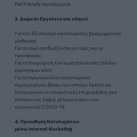
Pet Friendly Καταλύματα
3. Δωρεάν Εργαλεία και οδηγοί
Για τον Εξοπλισμό καταλύματος βραχυχρόνιας
μίσθωσης
Για το πως συνδυάζονται οι τιμές και οι
προσφορές
Για τη διαχείριση των κρατήσεών σας (πλάνο
κρατήσεων κλπ)
Για το πρωτόκολλο υγειονομικού
περιεχομένου βάσει των οποίων πρέπει να
λειτουργούν οι τουριστικές επιχειρήσεις στο
πλαίσιο της λήψης μέτρων έναντι του
κορωνοϊού COVID-19
4. Προώθηση Καταλυμάτων
μέσω
Internet
Marketing