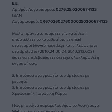
Ε.Ε.
Αριθμός Λογαριασμού:
0276.25.0200674123
ΙΒΑΝ
Λογαριασμού:
GR6702602760000250200674123
Μόλις πραγματοποιήσετε την κατάθεση,
αποστείλετε το καταθετήριο με email
στο
support@webinar.edu.gr
και τηλεφωνήστε
στο dp studies (2810.24.00.24, 2810.313.603)
ώστε να επιβεβαιώσετε ότι έχει ολοκληρωθεί η
εγγραφή σας.
2. Επιτόπου στα γραφεία του dp studies με
μετρητά
3. Επιτόπου στα γραφεία του dp studies με
Χρεωστική/Πιστωτική Κάρτα
Πως μπορώ να παρακολουθήσω το Ασύγχρονο
Webinar μετά την αγορά του