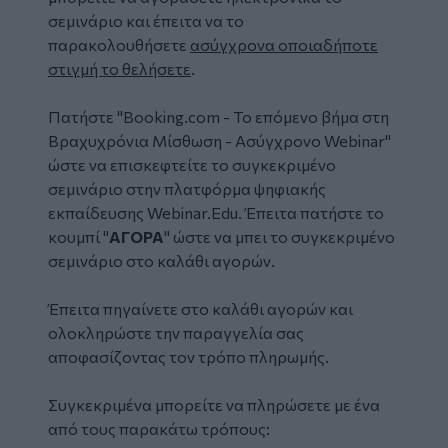
σεμινάριο και έπειτα να το
παρακολουθήσετε
ασύγχρονα οποιαδήποτε
στιγμή το θελήσετε
.
Πατήστε "
Booking.com - Το επόμενο βήμα στη
Βραχυχρόνια Μίσθωση - Ασύγχρονο Webinar
"
ώστε να επισκεφτείτε το συγκεκριμένο
σεμινάριο στην πλατφόρμα ψηφιακής
εκπαίδευσης Webinar.Edu. Έπειτα πατήστε το
κουμπί "
ΑΓΟΡΑ
" ώστε να μπει το συγκεκριμένο
σεμινάριο στο καλάθι αγορών.
Έπειτα πηγαίνετε στο καλάθι αγορών και
ολοκληρώστε την παραγγελία σας
αποφασίζοντας τον τρόπο πληρωμής.
Συγκεκριμένα μπορείτε να πληρώσετε με ένα
από τους παρακάτω τρόπους: