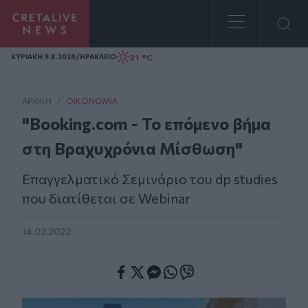
Homepage
/
31 °C
ΚΥΡΙΑΚΗ 9.8.2026
ΗΡΑΚΛΕΙΟ
ΑΡΧΙΚΗ
/
ΟΙΚΟΝΟΜΊΑ
"Booking.com - Το επόμενο βήμα
στη Βραχυχρόνια Μίσθωση"
Επαγγελματικό Σεμινάριο του dp studies
που διατίθεται σε Webinar
14.02.2022
Facebook
Twitter
Messenger
Whatsapp
Viber