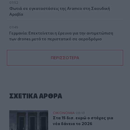
07:52
Φωτιά σε εγκαταστάσεις της Aramco στη Σαουδική
Αραβία
07:45
Γερμανία: Επεκτείνεται η έρευνα για την αντιμετώπιση
των drones μετά το περιστατικό σε αεροδρόμιο
ΠΕΡΙΣΣΟΤΕΡΑ
ΣΧΕΤΙΚA AΡΘΡΑ
Στα 15 δισ. ευρώ ο στόχος για νέα δάνεια το 2026
ΟΙΚΟΝΟΜΙΑ
08:18
Στα 15 δισ. ευρώ ο στόχος για νέα δ
Στα 15 δισ. ευρώ ο στόχος για
νέα δάνεια το 2026