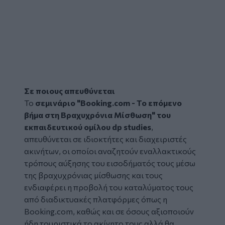
Σε ποιους απευθύνεται
Το
σεμινάριο "Booking.com - Το επόμενο
βήμα στη Βραχυχρόνια Μίσθωση" του
εκπαιδευτικού ομίλου dp studies
,
απευθύνεται σε ιδιοκτήτες και διαχειριστές
ακινήτων, οι οποίοι αναζητούν εναλλακτικούς
τρόπους αύξησης του εισοδήματός τους μέσω
της βραχυχρόνιας μίσθωσης και τους
ενδιαφέρει η προβολή του καταλύματος τους
από διαδικτυακές πλατφόρμες όπως η
Booking.com, καθώς και σε όσους αξιοποιούν
ήδη τουριστικά το ακίνητο τους αλλά θα