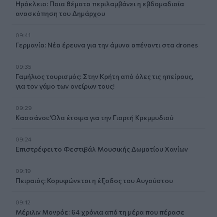
Ηράκλειο: Ποια θέματα περιλαμβάνει η εβδομαδιαία
ανασκόπηση του Δημάρχου
09:41
Γερμανία: Νέα έρευνα για την άμυνα απέναντι στα drones
09:35
Γαμήλιος τουρισμός: Στην Κρήτη από όλες τις ηπείρους,
για τον γάμο των ονείρων τους!
09:29
Κασσάνοι: Όλα έτοιμα για την Γιορτή Κρεμμυδιού
09:24
Επιστρέφει το Φεστιβάλ Μουσικής Δωματίου Χανίων
09:19
Πειραιάς: Κορυφώνεται η έξοδος του Αυγούστου
09:12
Μέριλιν Μονρόε: 64 χρόνια από τη μέρα που πέρασε