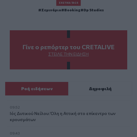
ΣΧΕΤΙΚΆ TAGS
Σεμινάριο
Booking
Dp Studies
Γίνε ο ρεπόρτερ του CRETALIVE
ΣΤΕΊΛΕ ΤΗΝ ΕΊΔΗΣΗ
Ροή ειδήσεων
Δημοφιλή
09:52
Ιός Δυτικού Νείλου: Όλη η Αττική στο επίκεντρο των
κρουσμάτων
09:43