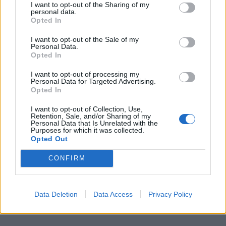
εκπαιδευτικό υλικό του σεμιναρίου (video,
I want to opt-out of the Sharing of my
personal data.
ασκήσεις και σημειώσεις).
Opted In
Αν αγοράσετε και άλλο σεμινάριο από την
I want to opt-out of the Sale of my
Personal Data.
πλατφόρμα, δεν χρειάζεται να φτιάξετε νέο
Opted In
Όνομα Χρήστη (UserName) και Κωδικό
I want to opt-out of processing my
(Password). Απλά μπορείτε να
Personal Data for Targeted Advertising.
χρησιμοποιήσετε αυτούς που έχετε ήδη
Opted In
I want to opt-out of Collection, Use,
Τι πρέπει να προσέξετε στις ''ρομαντικές
Retention, Sale, and/or Sharing of my
Personal Data that Is Unrelated with the
απάτες'' του Αγίου Βαλεντίνου
Purposes for which it was collected.
Opted Out
Συντάξεις Μαρτίου: Αυτές είναι οι οριστικές
ημερομηνίες πληρωμής
CONFIRM
Σταϊκούρας: Η Ελλάδα θα αποπληρώσει τα
τελευταία δάνεια του ΔΝΤ μέχρι τον Μάρτιο
Data Deletion
Data Access
Privacy Policy