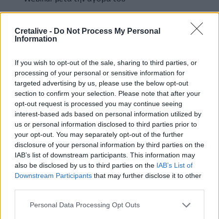
Κατά τη διαδικασία αγοράς του σεμιναρίου
Cretalive -
Do Not Process My Personal
μέσω του
webinar.edu.gr
, η πλατφόρμα θα σας
Information
ζητήσει να δημιουργήσετε
Όνομα Χρήστη
(UserName)
και
Κωδικό (Password)
.
If you wish to opt-out of the sale, sharing to third parties, or
Προτείνουμε στο όνομα χρήστη να βάλετε το
processing of your personal or sensitive information for
email σας και στον κωδικό κάποιον "ισχυρό"
targeted advertising by us, please use the below opt-out
κωδικό που θα μπορείτε να απομνημονεύσετε.
section to confirm your selection. Please note that after your
Αν έχετε αγοράσει το σεμινάριο μέσω
opt-out request is processed you may continue seeing
interest-based ads based on personal information utilized by
του
Εκπαιδευτικού Ομίλου dp studies
, θα σας
us or personal information disclosed to third parties prior to
δημιουργήσουμε εμείς
Όνομα Χρήστη
your opt-out. You may separately opt-out of the further
(UserName)
και
Κωδικό (Password)
τα οποία
disclosure of your personal information by third parties on the
θα σας στείλουμε στο email σας
.
IAB’s list of downstream participants. This information may
Μετά την ολοκλήρωση της αγοράς, μπορείτε
also be disclosed by us to third parties on the
IAB’s List of
να συνδεθείτε στην πλατφόρμα
webinar.edu.gr
,
Downstream Participants
that may further disclose it to other
χρησιμοποιώντας τα στοιχεία εισόδου που
third parties.
δημιουργήθηκαν κατά την Εγγραφή σας.
Personal Data Processing Opt Outs
Άμεσα θα έχετε πρόσβαση σε όλο το