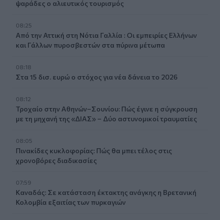
ψαράδες ο αλιευτικός τουρισμός
08:25
Από την Αττική στη Νότια Γαλλία : Οι εμπειρίες Ελλήνων
και Γάλλων πυροσβεστών στα πύρινα μέτωπα
08:18
Στα 15 δισ. ευρώ ο στόχος για νέα δάνεια το 2026
08:12
Τροχαίο στην Αθηνών–Σουνίου: Πώς έγινε η σύγκρουση
με τη μηχανή της «ΔΙΑΣ» – Δύο αστυνομικοί τραυματίες
08:05
Πινακίδες κυκλοφορίας: Πώς θα μπει τέλος στις
χρονοβόρες διαδικασίες
07:59
Καναδάς: Σε κατάσταση έκτακτης ανάγκης η Βρετανική
Κολομβία εξαιτίας των πυρκαγιών