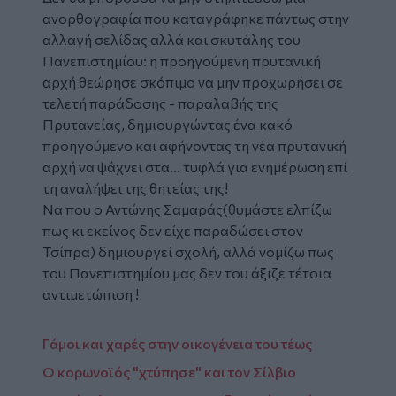
ανορθογραφία που καταγράφηκε πάντως στην
αλλαγή σελίδας αλλά και σκυτάλης του
Πανεπιστημίου: η προηγούμενη πρυτανική
αρχή θεώρησε σκόπιμο να μην προχωρήσει σε
τελετή παράδοσης - παραλαβής της
Πρυτανείας, δημιουργώντας ένα κακό
προηγούμενο και αφήνοντας τη νέα πρυτανική
αρχή να ψάχνει στα... τυφλά για ενημέρωση επί
τη αναλήψει της θητείας της!
Να που ο Αντώνης Σαμαράς(θυμάστε ελπίζω
πως κι εκείνος δεν είχε παραδώσει στον
Τσίπρα) δημιουργεί σχολή, αλλά νομίζω πως
του Πανεπιστημίου μας δεν του άξιζε τέτοια
αντιμετώπιση !
Γάμοι και χαρές στην οικογένεια του τέως
Ο κορωνοϊός "χτύπησε" και τον Σίλβιο