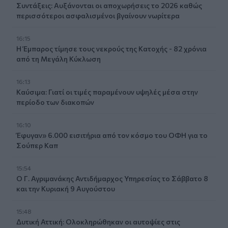
Συντάξεις: Αυξάνονται οι αποχωρήσεις το 2026 καθώς
περισσότεροι ασφαλισμένοι βγαίνουν νωρίτερα
16:15
Η Έμπαρος τίμησε τους νεκρούς της Κατοχής - 82 χρόνια
από τη Μεγάλη Κύκλωση
16:13
Καύσιμα: Γιατί οι τιμές παραμένουν υψηλές μέσα στην
περίοδο των διακοπών
16:10
Έφυγαν» 6.000 εισιτήρια από τον κόσμο του ΟΦΗ για το
Σούπερ Καπ
15:54
Ο Γ. Αγριμανάκης Αντιδήμαρχος Υπηρεσίας το Σάββατο 8
και την Κυριακή 9 Αυγούστου
15:48
Δυτική Αττική: Ολοκληρώθηκαν οι αυτοψίες στις