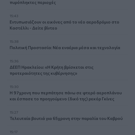
πυρόπληκτες περιοχές
15:43
Εντυπωσιάζουν οι εικόνες από το νέο αεροδρόμιο στο
Καστέλλι - Δείτε βίντεο
15:38
Πολιτική Προστασία: Νέα εναέρια μέσα και τεχνολογία
15:36
ΔΕΕΠ Ηρακλείου: «Η Κρήτη βρίσκεται στις
προτεραιότητες της κυβέρνησης»
15:30
Η 97χρονη που περπάτησε πάνω σε φτερό αεροπλάνου
και έσπασε το προηγούμενο (δικό της) ρεκόρ Γκίνες
15:27
Τελευταία βουτιά για 65χρονη στην παραλία του Καβρού
15:17