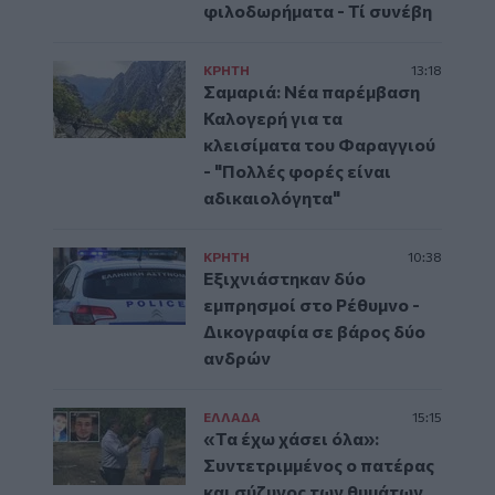
φιλοδωρήματα - Τί συνέβη
ΚΡΗΤΗ
13:18
Σαμαριά: Νέα παρέμβαση
Καλογερή για τα
κλεισίματα του Φαραγγιού
- "Πολλές φορές είναι
αδικαιολόγητα"
ΚΡΗΤΗ
10:38
Εξιχνιάστηκαν δύο
εμπρησμοί στο Ρέθυμνο -
Δικογραφία σε βάρος δύο
ανδρών
ΕΛΛAΔΑ
15:15
«Τα έχω χάσει όλα»:
Συντετριμμένος ο πατέρας
και σύζυγος των θυμάτων