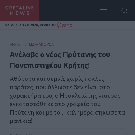
Homepage
/
33 °C
ΠΑΡΑΣΚΕΥΗ 7.8.2026
ΗΡΑΚΛΕΙΟ
ΑΡΧΙΚΗ
/
ΕΊΔΑ-ΆΚΟΥΣΑ
Ανέλαβε ο νέος Πρύτανης του
Πανεπιστημίου Κρήτης!
Αθόρυβα και σεμνά, χωρίς πολλές
παράτες, που άλλωστε δεν είναι στο
χαρακτήρα του, ο Ηρακλειώτης γιατρός
εγκαταστάθηκε στο γραφείο του
Πρύτανη και με το... καλημέρα σήκωσε τα
μανίκια!