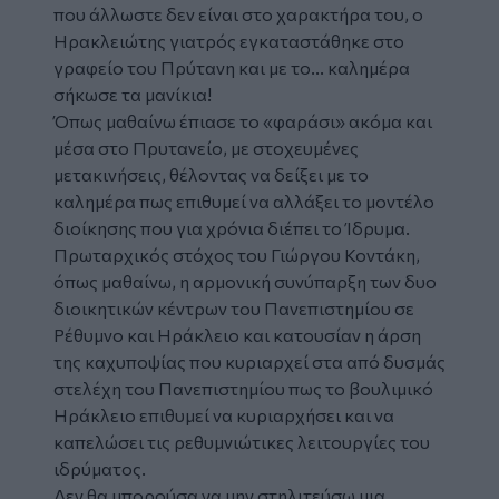
που άλλωστε δεν είναι στο χαρακτήρα του, ο
Ηρακλειώτης γιατρός εγκαταστάθηκε στο
γραφείο του Πρύτανη και με το... καλημέρα
σήκωσε τα μανίκια!
Όπως μαθαίνω έπιασε το «φαράσι» ακόμα και
μέσα στο Πρυτανείο, με στοχευμένες
μετακινήσεις, θέλοντας να δείξει με το
καλημέρα πως επιθυμεί να αλλάξει το μοντέλο
διοίκησης που για χρόνια διέπει το Ίδρυμα.
Πρωταρχικός στόχος του Γιώργου Κοντάκη,
όπως μαθαίνω, η αρμονική συνύπαρξη των δυο
διοικητικών κέντρων του Πανεπιστημίου σε
Ρέθυμνο και Ηράκλειο και κατουσίαν η άρση
της καχυποψίας που κυριαρχεί στα από δυσμάς
στελέχη του Πανεπιστημίου πως το βουλιμικό
Ηράκλειο επιθυμεί να κυριαρχήσει και να
καπελώσει τις ρεθυμνιώτικες λειτουργίες του
ιδρύματος.
Δεν θα μπορούσα να μην στηλιτεύσω μια