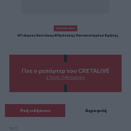
ΣΧΕΤΙΚΆ TAGS
Γιώργος Κοντάκης
Πρύτανης Πανεπιστημίου Κρήτης
Γίνε ο ρεπόρτερ του CRETALIVE
ΣΤΕΊΛΕ ΤΗΝ ΕΊΔΗΣΗ
Ροή ειδήσεων
Δημοφιλή
16:17