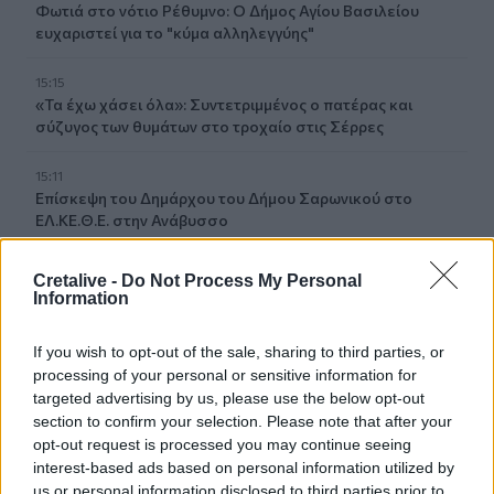
Φωτιά στο νότιο Ρέθυμνο: Ο Δήμος Αγίου Βασιλείου
ευχαριστεί για το "κύμα αλληλεγγύης"
15:15
«Τα έχω χάσει όλα»: Συντετριμμένος ο πατέρας και
σύζυγος των θυμάτων στο τροχαίο στις Σέρρες
15:11
Επίσκεψη του Δημάρχου του Δήμου Σαρωνικού στο
ΕΛ.ΚΕ.Θ.Ε. στην Ανάβυσσο
15:08
Cretalive -
Do Not Process My Personal
Φεστιβάλ Κινηματογράφου Χανίων: Δύο εκθέσεις με
Information
ελεύθερη είσοδο στο Μεγάλο Αρσενάλι
If you wish to opt-out of the sale, sharing to third parties, or
15:05
processing of your personal or sensitive information for
Με τη MINOAN LINES, το ταξίδι έχει γεύση — και τιμές
targeted advertising by us, please use the below opt-out
που εκπλήσσουν
section to confirm your selection. Please note that after your
opt-out request is processed you may continue seeing
14:59
interest-based ads based on personal information utilized by
Ρωσία: Ο Πούτιν εγκρίνει πώληση 30% στο αεροδρόμιο
us or personal information disclosed to third parties prior to