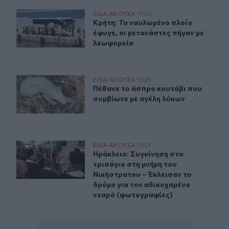
Κρήτη: Το ναυλωμένο πλοίο έφυγε, οι μετανάστες πήγαν
ΕΙΔΑ-ΑΚΟΥΣΑ
17:28
Κρήτη: Το ναυλωμένο πλοίο έφυγε, 
Κρήτη: Το ναυλωμένο πλοίο
έφυγε, οι μετανάστες πήγαν με
λεωφορεία
Πέθανε το άσπρο κουτάβι που συμβίωνε με αγέλη λύκω
ΕΙΔΑ-ΑΚΟΥΣΑ
17:25
Πέθανε το άσπρο κουτάβι που συμβ
Πέθανε το άσπρο κουτάβι που
συμβίωνε με αγέλη λύκων
Ηράκλειο: Συγκίνηση στο τρισάγιο στη μνήμη του Νική
ΕΙΔΑ-ΑΚΟΥΣΑ
21:13
Ηράκλειο: Συγκίνηση στο τρισάγιο 
Ηράκλειο: Συγκίνηση στο
τρισάγιο στη μνήμη του
Νικήστρατου – Έκλεισαν το
δρόμο για τον αδικοχαμένο
νεαρό (φωτογραφίες)