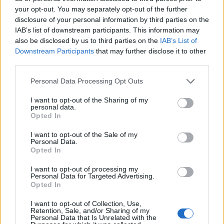
της Μόσχας
your opt-out. You may separately opt-out of the further
disclosure of your personal information by third parties on the
14:50
IAB’s list of downstream participants. This information may
ΕΛΜΕΠΑ: Και σε ηλεκτρονική έκδοση τα πρακτικά του
also be disclosed by us to third parties on the
IAB’s List of
συνεδρίου για τη Ρένα Κυριακού
Downstream Participants
that may further disclose it to other
third parties.
14:39
Ομάδα μεταναστών εντοπίστηκαν στον Άγιο Ιωάννη, στα
Personal Data Processing Opt Outs
Καπετανιανά
I want to opt-out of the Sharing of my
personal data.
14:36
Opted In
Θέουτα: Ταυτοποιούν τα θύματα της μαζικής εισροής
I want to opt-out of the Sale of my
Personal Data.
Opted In
ΠΕΡΙΣΣΟΤΕΡΑ
I want to opt-out of processing my
Personal Data for Targeted Advertising.
Opted In
I want to opt-out of Collection, Use,
Retention, Sale, and/or Sharing of my
ΣΧΕΤΙΚA AΡΘΡΑ
Personal Data that Is Unrelated with the