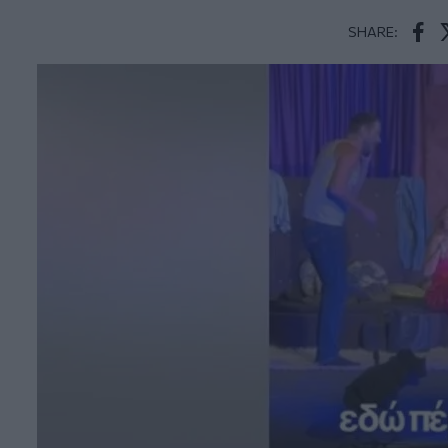
SHARE:
Face
T