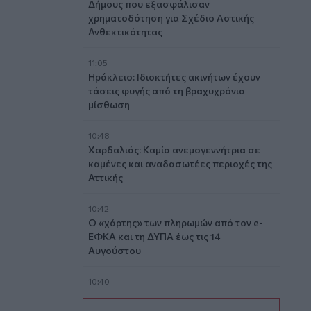
Δήμους που εξασφάλισαν
χρηματοδότηση για Σχέδιο Αστικής
Ανθεκτικότητας
11:05
Ηράκλειο: Ιδιοκτήτες ακινήτων έχουν
τάσεις φυγής από τη βραχυχρόνια
μίσθωση
10:48
Χαρδαλιάς: Καμία ανεμογεννήτρια σε
καμένες και αναδασωτέες περιοχές της
Αττικής
10:42
Ο «χάρτης» των πληρωμών από τον e-
ΕΦΚΑ και τη ΔΥΠΑ έως τις 14
Αυγούστου
10:40
Γαύδος: Επιχείρηση διάσωσης 31χρονης
από δύσβατο σημείο