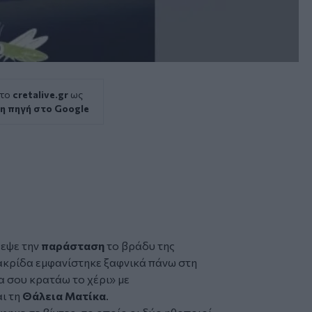
 το
cretalive.gr
ως
η πηγή στο Google
εψε την
παράσταση
το βράδυ της
 ακρίδα εμφανίστηκε ξαφνικά πάνω στη
α σου κρατάω το χέρι» με
ι τη
Θάλεια Ματίκα
.