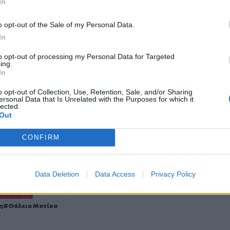
In
o opt-out of the Sale of my Personal Data.
In
to opt-out of processing my Personal Data for Targeted
ο
Google News
και στο
Facebook
ing.
In
κανάλι μας στο
YouTube
o opt-out of Collection, Use, Retention, Sale, and/or Sharing
ersonal Data that Is Unrelated with the Purposes for which it
lected.
Out
CONFIRM
Data Deletion
Data Access
Privacy Policy
ΙΚΆ TAGS
η
Θάλεια Ματίκα