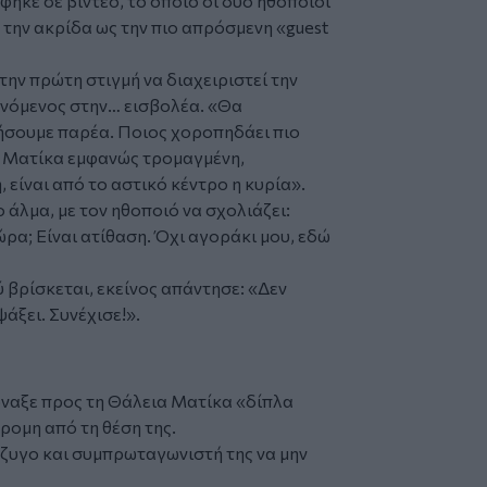
ηκε σε βίντεο, το οποίο οι δύο ηθοποιοί
 την ακρίδα ως την πιο απρόσμενη «guest
ην πρώτη στιγμή να διαχειριστεί την
νόμενος στην… εισβολέα. «Θα
ήσουμε παρέα. Ποιος χοροπηδάει πιο
ια Ματίκα εμφανώς τρομαγμένη,
, είναι από το αστικό κέντρο η κυρία».
 άλμα, με τον ηθοποιό να σχολιάζει:
ρα; Είναι ατίθαση. Όχι αγοράκι μου, εδώ
 βρίσκεται, εκείνος απάντησε: «Δεν
ψάξει. Συνέχισε!».
ναξε προς τη Θάλεια Ματίκα «δίπλα
τρομη από τη θέση της.
ύζυγο και συμπρωταγωνιστή της να μην