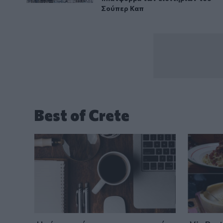
Σούπερ Καπ
Best of Crete