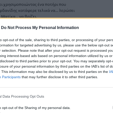
ει χρησιμοποιώντας ένα ποτήρι που
ορδανίδης κατάφερε τελικά να… λερώσει
 Ματίκα… να βρίζει.
 θέμα είναι πώς θα το αναποδογυρίσουμε.
-
Do Not Process My Personal Information
», είπε ο ηθοποιός, με τη σύζυγό του να
: «Τάσο, πάλεψες με τα τέρατα, ε;».
to opt-out of the sale, sharing to third parties, or processing of your per
formation for targeted advertising by us, please use the below opt-out s
r selection. Please note that after your opt-out request is processed y
eing interest-based ads based on personal information utilized by us or
ου NATO - Τούς δώρισε από ένα
disclosed to third parties prior to your opt-out. You may separately opt-
losure of your personal information by third parties on the IAB’s list of
. This information may also be disclosed by us to third parties on the
IA
πί σκηνής και τα γενέθλια του Ψαρονίκου
Participants
that may further disclose it to other third parties.
εδομένα προκάλεσαν… νεύρα και
l Data Processing Opt Outs
o opt-out of the Sharing of my personal data.