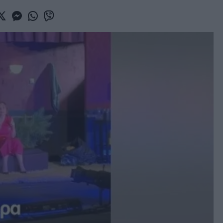
book
witter
Messenger
Whatsapp
Viber