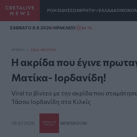
ΡΟΗ ΕΙΔΗΣΕΩΝ
ΚΡΗΤΗ
ΕΛΛΑΔΑ
ΟΙΚΟΝΟΜ
Homepage
ΣAΒΒΑΤΟ 8.8.2026
/
ΗΡΑΚΛΕΙΟ
32 °C
ΑΡΧΙΚΗ
/
ΕΊΔΑ-ΆΚΟΥΣΑ
Η ακρίδα που έγινε πρωτ
Ματίκα- Ιορδανίδη!
Viral το βίντεο με την ακρίδα που σταμάτη
Τάσου Ιορδανίδη στο Κιλκίς
09.07.2026
NEWSROOM