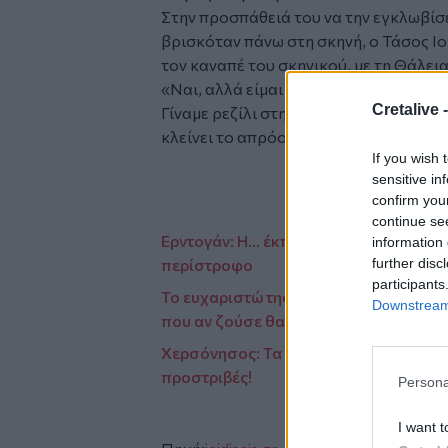
Στην προσπάθειά του να την εγκλωβίσ
βρισκόταν πάνω στη σκηνή, ο Τάσος Ι
τον καναπέ του σκηνικού, με τη Θάλεια
«Ναι, αλλά είμαι αποτελεσματικός. Το
Cretalive 
Γίναμε ρεζίλι στην Κεντρική Μακεδονία
κλείνει το απρόοπτο λέγοντας ειρωνικά
If you wish 
sensitive in
confirm you
continue se
Ερντογάν: Η... έκπληξη στους ηγέτες τ
information 
further disc
περίστροφο
participants
Το ευχαριστώ της Ουρανίας Ξυλούρη ε
Downstream 
που αν ζούσε θα γινόταν 90 χρόνων!
Χερσόνησος: Τα νέα κυκλοφοριακά δ
προστριβές!
Persona
I want t