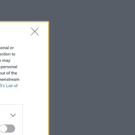
Στο επίκεντρο τα ζητήματα των
στρατιωτικών του Ηρακλείου –
Συνάντηση με τον Κωνσταντίνο
Κεφαλογιάννη
09:59
Ελαφονήσι: Συλλήψεις για άγρα
sonal or
πελατών και παρεμπόδιση της
ection to
κυκλοφορίας
ou may
 personal
09:53
out of the
Συνετρίβη πυροσβεστικό ελικόπτερο
 downstream
ενώ επιχειρούσε σε μεγάλη δασική
B’s List of
πυρκαγιά στη Γιούτα
09:46
Ρέθυμνο: Μήνυμα αισιοδοξίας από τον
τουρισμό μετά τις πυρκαγιές στο νότο
09:44
Κομμός: Η συγκινητική «πρώτη