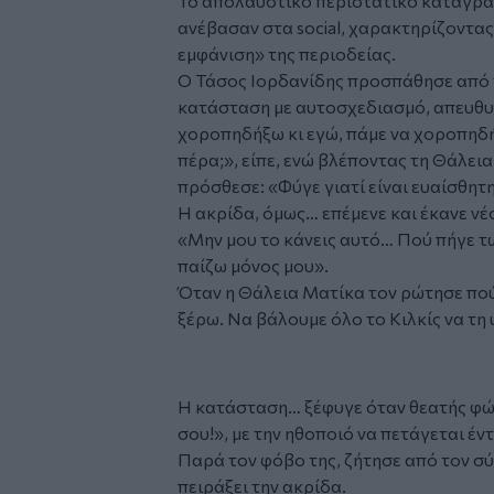
Το απολαυστικό περιστατικό καταγράφ
ανέβασαν στα social, χαρακτηρίζοντας
εμφάνιση» της περιοδείας.
Ο Τάσος Ιορδανίδης προσπάθησε από τ
κατάσταση με αυτοσχεδιασμό, απευθυ
χοροπηδήξω κι εγώ, πάμε να χοροπηδ
πέρα;», είπε, ενώ βλέποντας τη Θάλε
πρόσθεσε: «Φύγε γιατί είναι ευαίσθητη
Η ακρίδα, όμως… επέμενε και έκανε νέο
«Μην μου το κάνεις αυτό… Πού πήγε τώ
παίζω μόνος μου».
Όταν η Θάλεια Ματίκα τον ρώτησε πού
ξέρω. Να βάλουμε όλο το Κιλκίς να τη 
Facebook
Η κατάσταση… ξέφυγε όταν θεατής φώ
σου!», με την ηθοποιό να πετάγεται έν
Παρά τον φόβο της, ζήτησε από τον σ
πειράξει την ακρίδα.