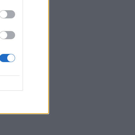
διαδρομή» για χελωνάκια Καρέτα
Καρέτα - Βίντεο
09:33
ΒΟΑΚ: Ολιγόλεπτη διακοπή
κυκλοφορίας στο τμήμα Νεάπολη –
Άγιος Νικόλαος λόγω ανατίναξης
09:27
Βερολίνο: «Στημένη προβοκάτσια» το
περιστατικό με το drone, σύμφωνα με
τη ρωσική πρεσβεία
09:21
Σητεία: Κατασβέστηκε η φωτιά στα
Αχλάδια - Μικρή η καμένη έκταση
09:14
Χανιά: Ελλείψεις προσωπικού και
προβλήματα στις υπηρεσίες
καθαριότητας