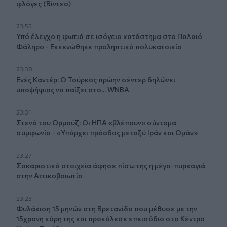
φλόγες (Βίντεο)
23:55
Υπό έλεγχο η φωτιά σε ισόγειο κατάστημα στο Παλαιό
Φάληρο - Εκκενώθηκε προληπτικά πολυκατοικία
23:38
Ενές Καντέρ: Ο Τούρκος πρώην σέντερ δηλώνει
υποψήφιος να παίξει στο... WNBA
23:31
Στενά του Ορμούζ: Οι ΗΠΑ «βλέπουν» σύντομα
συμφωνία - «Υπάρχει πρόοδος μεταξύ Ιράν και Ομάν»
23:27
Σοκαριστικά στοιχεία άφησε πίσω της η μέγα-πυρκαγιά
στην Αττικοβοιωτία
23:23
Φυλάκιση 15 μηνών στη Βρετανίδα που μέθυσε με την
15χρονη κόρη της και προκάλεσε επεισόδιο στο Κέντρο