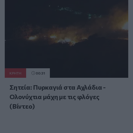
ΚΡΗΤΗ
00:31
Σητεία: Πυρκαγιά στα Αχλάδια -
Ολονύχτια μάχη με τις φλόγες
(Βίντεο)