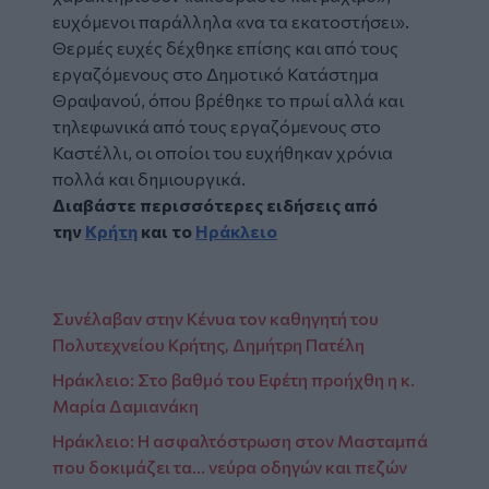
ευχόμενοι παράλληλα «να τα εκατοστήσει».
Θερμές ευχές δέχθηκε επίσης και από τους
εργαζόμενους στο Δημοτικό Κατάστημα
Θραψανού, όπου βρέθηκε το πρωί αλλά και
τηλεφωνικά από τους εργαζόμενους στο
Καστέλλι, οι οποίοι του ευχήθηκαν χρόνια
πολλά και δημιουργικά.
Διαβάστε περισσότερες ειδήσεις από
την
Κρήτη
και το
Ηράκλειο
Συνέλαβαν στην Κένυα τον καθηγητή του
Πολυτεχνείου Κρήτης, Δημήτρη Πατέλη
Ηράκλειο: Στο βαθμό του Εφέτη προήχθη η κ.
Μαρία Δαμιανάκη
Ηράκλειο: Η ασφαλτόστρωση στον Μασταμπά
που δοκιμάζει τα… νεύρα οδηγών και πεζών