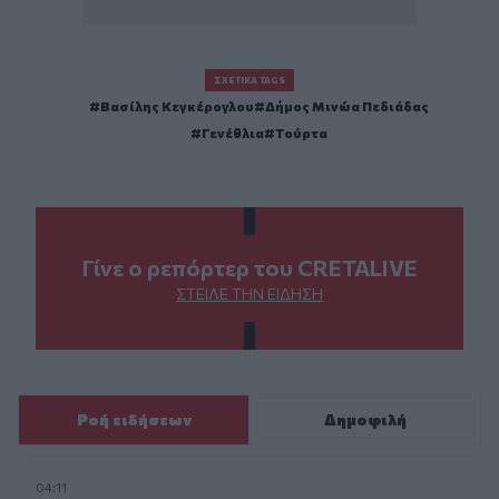
ΣΧΕΤΙΚΆ TAGS
Βασίλης Κεγκέρογλου
Δήμος Μινώα Πεδιάδας
Γενέθλια
Τούρτα
Γίνε ο ρεπόρτερ του CRETALIVE
ΣΤΕΊΛΕ ΤΗΝ ΕΊΔΗΣΗ
Ροή ειδήσεων
Δημοφιλή
04:11