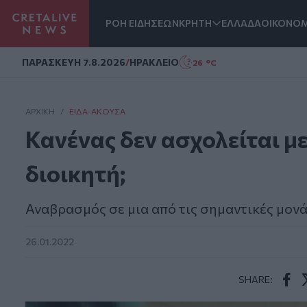
ΡΟΗ ΕΙΔΗΣΕΩΝ
ΚΡΗΤΗ
ΕΛΛΑΔΑ
ΟΙΚΟΝΟΜ
Homepage
ΠΑΡΑΣΚΕΥΗ 7.8.2026
/
ΗΡΑΚΛΕΙΟ
26 °C
ΑΡΧΙΚΗ
/
ΕΊΔΑ-ΆΚΟΥΣΑ
Κανένας δεν ασχολείται μ
διοικητή;
Αναβρασμός σε μια από τις σημαντικές μονά
26.01.2022
SHARE:
Face
T