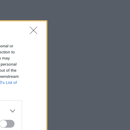
21:33
Μεσογειακή φώκια έκανε στάση για
ξεκούραση στην παραλία της Αγίας
Βάσως στο Τρίκερι
21:31
Μεταναστευτικό: Σύλληψη 18χρονου
sonal or
διακινητή για την "καραβιά" στον
ection to
Τσούτσουρα
ou may
 personal
21:11
out of the
Δημοπρατείται η μπάλα των ιστορικών
 downstream
γκολ του Μαραντόνα επί της Αγγλίας
B’s List of
στο Μουντιάλ 1986
21:08
Διεθνείς διακρίσεις για τη μαθητική
ταινία stop motion «Shared Weights»
του 8ου Γυμνασίου Ηρακλείου
20:57