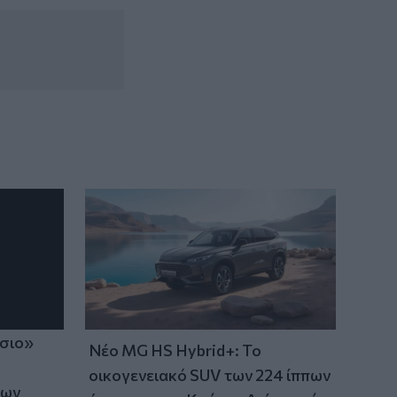
20:34
Βόρεια Κορέα: Σούπα με κρέας σκύλου
συστήνουν τα κρατικά ΜΜΕ ως διέξοδο
στον καύσωνα
20:28
Εθνικό Ίδρυμα «Ελευθέριος Κ.
Βενιζέλος» - Παράρτημα Αμερικής:
Δημιουργεί το πρώτο Κληροδότημά του!
ίσιο»
Νέο MG HS Hybrid+: Το
οικογενειακό SUV των 224 ίππων
των