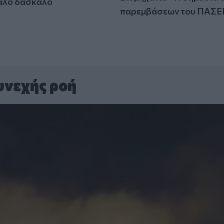
άλο δάσκαλο
παρεμβάσεων του ΠΑΣΕ
υνεχής ροή