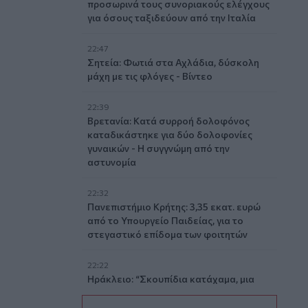
προσωρινά τους συνοριακούς ελέγχους
για όσους ταξιδεύουν από την Ιταλία
22:47
Σητεία: Φωτιά στα Αχλάδια, δύσκολη
μάχη με τις φλόγες - Βίντεο
22:39
Βρετανία: Κατά συρροή δολοφόνος
καταδικάστηκε για δύο δολοφονίες
γυναικών - Η συγγνώμη από την
αστυνομία
22:32
Πανεπιστήμιο Κρήτης: 3,35 εκατ. ευρώ
από το Υπουργείο Παιδείας, για το
στεγαστικό επίδομα των φοιτητών
22:22
Ηράκλειο: “Σκουπίδια κατάχαμα, μια
ψησταριά στο πουθενά κι ένα αμάξι
παρατημένο στο πάρκο”