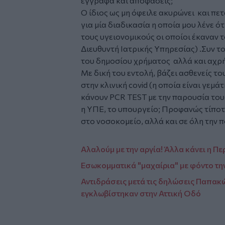
έγγραφα και αποφάσεις;
Ο ίδιος ως μη όφειλε ακυρώνει και π
για μία διαδικασία η οποία μου λένε ό
τους υγειονομικούς οι οποίοι έκαναν τ
Διευθυντή Ιατρικής Υπηρεσίας) .Συν τ
του δημοσίου χρήματος αλλά και αχρή
Με δική του εντολή, βάζει ασθενείς τ
στην κλινική covid (η οποία είναι γεμ
κάνουν PCR TEST με την παρουσία του .
η ΥΠΕ, το υπουργείο; Προφανώς τίποτ
στο νοσοκομείο, αλλά και σε όλη την π
Αλαλούμ με την αργία! Άλλα κάνει η Π
Εσωκομματικά "μαχαίρια" με φόντο τη
Αντιδράσεις μετά τις δηλώσεις Παπακ
εγκλωβίστηκαν στην Αττική Οδό