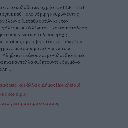
ετάει στο καλάθι των αχρήστων PCR TEST
τι έγινε καθ΄ όλα νόμιμη ακυρώνοντας
ον έλεγχο (μεταξύ αυτών και τον
οις άλλοις αυτό λέγεται... κατασπατάληση
στευση γενετικού υλικού ή όχι;
ους οποίους αμφισβητεί ότι νοσούν μέσα
άτη μόνο με κρούσματα) για να τους
 Αλήθεια τι κάνουν οι μεγάλοι διοικητές,
α πια και πολλά συζητούνται όχι μόνο
όλη...
εριφέρεια και άλλα ο Δήμος Ηρακλείου!
ν κακοκαιρία
ώστα για πρόστιμα σε όσους