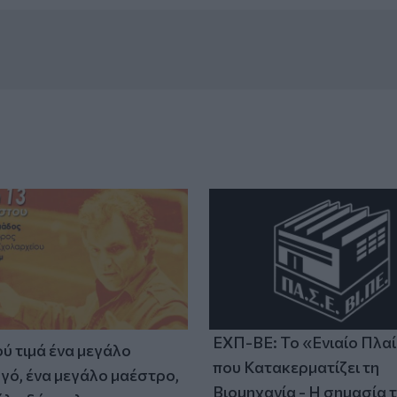
ΕΧΠ-ΒΕ: Το «Ενιαίο Πλα
ύ τιμά ένα μεγάλο
που Κατακερματίζει τη
γό, ένα μεγάλο μαέστρο,
Βιομηχανία - Η σημασία 