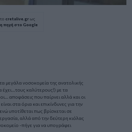
 το
cretalive.gr
ως
η πηγή στο Google
 τα μεγάλα
νοσοκομεία
της ανατολικής
α έχει...τους καλύτερους!) με τα
οι... αποφάσεις που παίρνει αλλά και οι
ίναι στα όρια και επικίνδυνες για την
ενώ υποτίθεται πως βρίσκεται σε
-εργασία, αλλά από την δεύτερη κιόλας
σοκομείο -πήγε για να υπογράφει