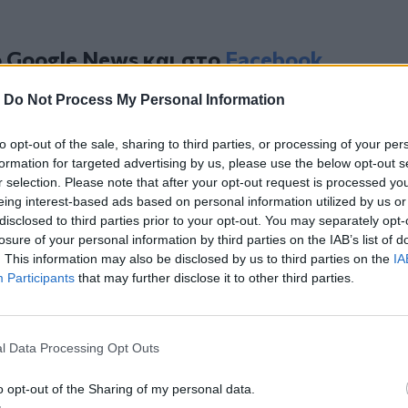
ο
Google News
και στο
Facebook
κανάλι μας στο
YouTube
-
Do Not Process My Personal Information
to opt-out of the sale, sharing to third parties, or processing of your per
formation for targeted advertising by us, please use the below opt-out s
r selection. Please note that after your opt-out request is processed y
eing interest-based ads based on personal information utilized by us or
disclosed to third parties prior to your opt-out. You may separately opt-
losure of your personal information by third parties on the IAB’s list of
. This information may also be disclosed by us to third parties on the
IA
Participants
that may further disclose it to other third parties.
ΙΚΆ TAGS
σεις
Νοσοκομεία
Λασίθι
l Data Processing Opt Outs
o opt-out of the Sharing of my personal data.