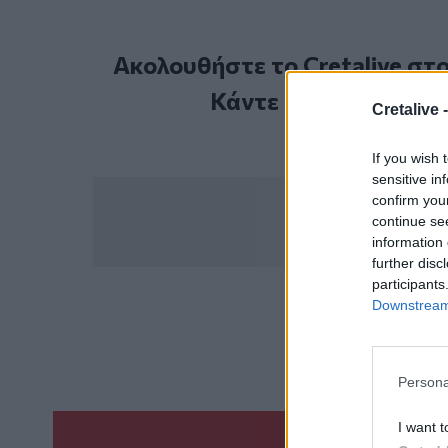
Ακολουθήστε το Cretalive στ
Κάντε εγγραφή στο 
Cretalive 
If you wish 
sensitive in
confirm you
continue se
information 
further disc
participants
Downstream 
ΣΧΕΤ
Διοικητής
Αντιδρά
Persona
I want t