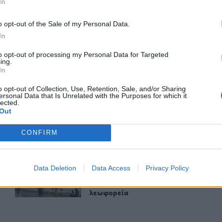
In
ερ του CRETALIVE
ΤΗΝ ΕΊΔΗΣΗ
o opt-out of the Sale of my Personal Data.
In
to opt-out of processing my Personal Data for Targeted
ing.
In
o opt-out of Collection, Use, Retention, Sale, and/or Sharing
ersonal Data that Is Unrelated with the Purposes for which it
τα ονόματα
Προσοχή! Ο ΕΦΚΑ… δαγκώνει τους ανυποψίαστους πολί
ΕΙΔΑ-ΑΚΟΥΣΑ
10:17
lected.
 προήχθησαν - Όλα τα ονόματα
Προσοχή! Ο ΕΦΚΑ… δαγκώνει τους 
Προσοχή! Ο ΕΦΚΑ… δαγκώνει
Out
τους ανυποψίαστους πολίτες!
CONFIRM
την πλατφόρμα των εισιτηρίων του Σούπερ Καπ
Κρήτη: Το ναυλωμένο πλοίο έφυγε, οι μετανάστες πήγαν
ΕΙΔΑ-ΑΚΟΥΣΑ
17:28
Data Deletion
Data Access
Privacy Policy
ΟΦΗ: Προβλήματα με την πλατφόρμα των εισιτηρίων του Σού
Κρήτη: Το ναυλωμένο πλοίο έφυγε, 
Κρήτη: Το ναυλωμένο πλοίο
έφυγε, οι μετανάστες πήγαν με
λεωφορεία