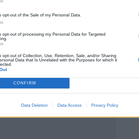
In
χα και κάποιοι… ευθύνονται γι’ αυτό!
o opt-out of the Sale of my Personal Data.
σιμεντοδομή!
In
πό την Προανακριτική και η ανακοίνωση,
to opt-out of processing my Personal Data for Targeted
ing.
In
o opt-out of Collection, Use, Retention, Sale, and/or Sharing
ersonal Data that Is Unrelated with the Purposes for which it
lected.
Out
ο
Google News
και στο
Facebook
CONFIRM
κανάλι μας στο
YouTube
Data Deletion
Data Access
Privacy Policy