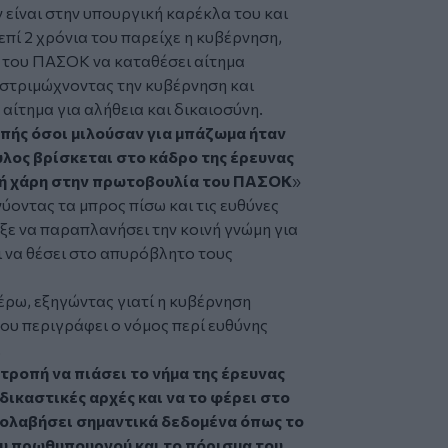
ν είναι στην υπουργική καρέκλα του και
πί 2 χρόνια του παρείχε η κυβέρνηση,
 του ΠΑΣΟΚ να καταθέσει αίτημα
στριμώχνοντας την κυβέρνηση και
αίτημα για αλήθεια και δικαιοσύνη.
μπής όσοι μιλούσαν για μπάζωμα ήταν
υλος βρίσκεται στο κάδρο της έρευνας
τή χάρη στην πρωτοβουλία του ΠΑΣΟΚ
»
ύοντας τα μπρος πίσω και τις ευθύνες
ξε να παραπλανήσει την κοινή γνώμη για
ι να θέσει στο απυρόβλητο τους
τέρω, εξηγώντας γιατί η κυβέρνηση
ου περιγράφει ο νόμος περί ευθύνης
.
ιτροπή να πιάσει το νήμα της έρευνας
δικαστικές αρχές και να το φέρει στο
σολαβήσει σημαντικά δεδομένα όπως το
ου πρωθυπουργού και το πόρισμα του