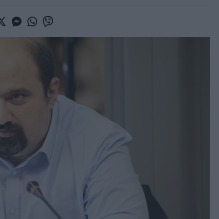
book
witter
Messenger
Whatsapp
Viber