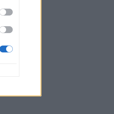
Αγίου Βασιλείου ευχαριστεί για το
"κύμα αλληλεγγύης"
15:15
«Τα έχω χάσει όλα»: Συντετριμμένος ο
πατέρας και σύζυγος των θυμάτων στο
τροχαίο στις Σέρρες
15:11
Επίσκεψη του Δημάρχου του Δήμου
Σαρωνικού στο ΕΛ.ΚΕ.Θ.Ε. στην
Ανάβυσσο
15:08
Φεστιβάλ Κινηματογράφου Χανίων: Δύο
εκθέσεις με ελεύθερη είσοδο στο
Μεγάλο Αρσενάλι
15:05
Με τη MINOAN LINES, το ταξίδι έχει
γεύση — και τιμές που εκπλήσσουν