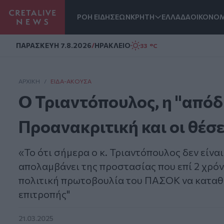
ΡΟΗ ΕΙΔΗΣΕΩΝ
ΚΡΗΤΗ
ΕΛΛΑΔΑ
ΟΙΚΟΝΟΜ
Homepage
ΠΑΡΑΣΚΕΥΗ 7.8.2026
/
ΗΡΑΚΛΕΙΟ
33 °C
ΑΡΧΙΚΗ
/
ΕΊΔΑ-ΆΚΟΥΣΑ
Ο Τριαντόπουλος, η "από
Προανακριτική και οι θέσ
«Το ότι σήμερα ο κ. Τριαντόπουλος δεν είνα
απολαμβάνει της προστασίας που επί 2 χρόν
πολιτική πρωτοβουλία του ΠΑΣΟΚ να καταθ
επιτροπής"
21.03.2025