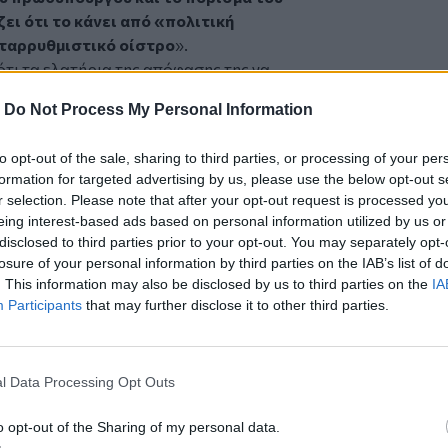
 ότι το κάνει από «πολιτική
εταρρυθμιστικό οίστρο
».
 ότι τα ελατήρια της απόφασης της να
ικής είναι εντελώς ταπεινά,
-
Do Not Process My Personal Information
στην επικοινωνιακή διαχείριση. Δεν
ανής πολιτική αδυναμία» σημείωναν από
to opt-out of the sale, sharing to third parties, or processing of your per
formation for targeted advertising by us, please use the below opt-out s
ντιπαράσταση εξέταση Τριαντόπουλου-
r selection. Please note that after your opt-out request is processed y
πολιτική φθορά αλλά και πιθανές νέες
eing interest-based ads based on personal information utilized by us or
πή των στενών συνεργατών του
disclosed to third parties prior to your opt-out. You may separately opt-
 Τριαντόπουλος ενημέρωνε για το
losure of your personal information by third parties on the IAB’s list of
ηρωθούν οι εργασίες του, επίσης θα
. This information may also be disclosed by us to third parties on the
IA
Participants
that may further disclose it to other third parties.
ανές νέες ευθύνες»
προσέθεταν
 δεν ξεφεύγει και το δημόσιο καμπανάκι
νου παραγραφής τον Οκτώβριο.
l Data Processing Opt Outs
o opt-out of the Sharing of my personal data.