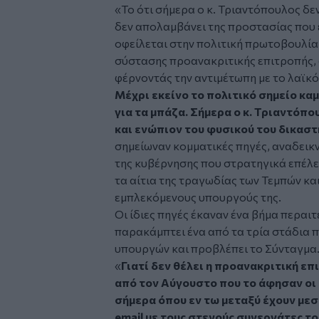
«Το ότι σήμερα ο κ. Τριαντόπουλος δε
δεν απολαμβάνει της προστασίας που ε
οφείλεται στην πολιτική πρωτοβουλία
σύστασης προανακριτικής επιτροπής, 
φέρνοντάς την αντιμέτωπη με το λαϊκό 
Μέχρι εκείνο το πολιτικό σημείο κα
για τα μπάζα. Σήμερα ο κ. Τριαντόπο
και ενώπιον του φυσικού του δικασ
σημείωναν κομματικές πηγές, αναδεικν
της κυβέρνησης που στρατηγικά επέλε
τα αίτια της τραγωδίας των Τεμπών κα
εμπλεκόμενους υπουργούς της.
Οι ίδιες πηγές έκαναν ένα βήμα περαι
παρακάμπτει ένα από τα τρία στάδια π
υπουργών και προβλέπει το Σύνταγμα
«
Γιατί δεν θέλει η προανακριτική επ
από τον Αύγουστο που το άφησαν οι 
σήμερα όπου εν τω μεταξύ έχουν με
email με τους στενούς συνεργάτες τ