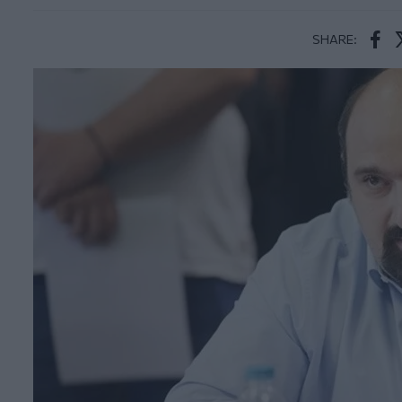
SHARE:
Face
T