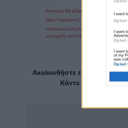
Opted 
Ευτυχώς θα φάμε ντόπιο αρνάκι το Πάσ
I want t
Νέες "πράσινες" βραβεύσεις για την Τ
Opted 
Η απουσία της Ευαγγελίας Λιακούλη α
I want 
με αιχμές, του ΠΑΣΟΚ
Advertis
Opted 
I want t
of my P
was col
Opted 
Ακολουθήστε το Cretalive στ
Κάντε εγγραφή στο 