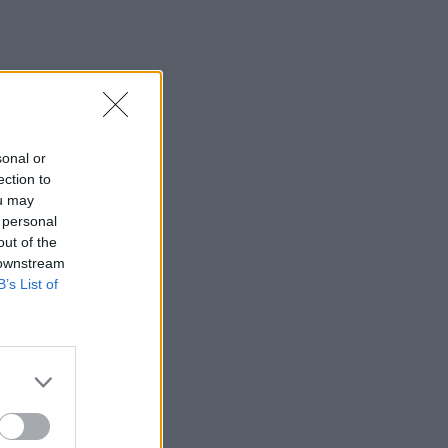
βίντεο
15:38
Πολιτική Προστασία: Νέα εναέρια μέσα
και τεχνολογία
15:36
sonal or
ΔΕΕΠ Ηρακλείου: «Η Κρήτη βρίσκεται
ection to
στις προτεραιότητες της κυβέρνησης»
ou may
 personal
15:30
out of the
Η 97χρονη που περπάτησε πάνω σε
 downstream
φτερό αεροπλάνου και έσπασε το
B’s List of
προηγούμενο (δικό της) ρεκόρ Γκίνες
15:27
Τελευταία βουτιά για 65χρονη στην
παραλία του Καβρού
15:17
Φωτιά στο νότιο Ρέθυμνο: Ο Δήμος