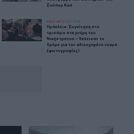
Σούπερ Καπ
Ηράκλειο: Συγκίνηση στο τρισάγιο στη μνήμη του Νικήστρ
ΕΙΔΑ-ΑΚΟΥΣΑ
21:13
ίωνε με αγέλη λύκων
Ηράκλειο: Συγκίνηση στο τρισάγιο στη
Ηράκλειο: Συγκίνηση στο
τρισάγιο στη μνήμη του
Νικήστρατου – Έκλεισαν το
δρόμο για τον αδικοχαμένο νεαρό
(φωτογραφίες)