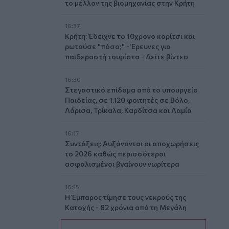
το μέλλον της βιομηχανίας στην Κρήτη
16:37
Κρήτη: Έδειχνε το 10χρονο κορίτσι και
ρωτούσε "πόσο;" - Έρευνες για
παιδεραστή τουρίστα - Δείτε βίντεο
16:30
Στεγαστικό επίδομα από το υπουργείο
Παιδείας, σε 1.120 φοιτητές σε Βόλο,
Λάρισα, Τρίκαλα, Καρδίτσα και Λαμία
16:17
Συντάξεις: Αυξάνονται οι αποχωρήσεις
το 2026 καθώς περισσότεροι
ασφαλισμένοι βγαίνουν νωρίτερα
16:15
Η Έμπαρος τίμησε τους νεκρούς της
Κατοχής - 82 χρόνια από τη Μεγάλη
Κύκλωση