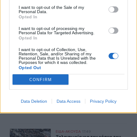
I want to opt-out of the Sale of my
ΕΛ.ΑΣ Κρήτη: Ποιοι αξιωματικοί προήχθησαν - Όλα τα 
ΕΙΔΑ-ΑΚΟΥΣΑ
18:09
Personal Data.
ΕΛ.ΑΣ Κρήτη: Ποιοι αξιωματικοί π
ΕΛ.ΑΣ Κρήτη: Ποιοι αξιωματικοί
Opted In
προήχθησαν - Όλα τα ονόματα
I want to opt-out of processing my
Personal Data for Targeted Advertising.
Opted In
Προσοχή! Ο ΕΦΚΑ… δαγκώνει τους ανυποψίαστους πολί
ΕΙΔΑ-ΑΚΟΥΣΑ
10:17
I want to opt-out of Collection, Use,
Προσοχή! Ο ΕΦΚΑ… δαγκώνει τους 
Προσοχή! Ο ΕΦΚΑ… δαγκώνει
Retention, Sale, and/or Sharing of my
τους ανυποψίαστους πολίτες!
Personal Data that Is Unrelated with the
Purposes for which it was collected.
Opted Out
CONFIRM
Γιώργος Σφακιανάκης: Η παρέμβαση για το μεταναστευτ
ΕΙΔΑ-ΑΚΟΥΣΑ
18:05
Γιώργος Σφακιανάκης: Η παρέμβαση
Γιώργος Σφακιανάκης: Η
παρέμβαση για το
Data Deletion
Data Access
Privacy Policy
μεταναστευτικό με φόντο τη
Θέουτα
Ταλαιπωρία για τον κόσμο του ΟΦΗ: Προβλήματα με τη
ΕΙΔΑ-ΑΚΟΥΣΑ
17:49
Ταλαιπωρία για τον κόσμο του ΟΦΗ
Ταλαιπωρία για τον κόσμο του