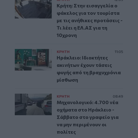
Κρήτη: Στην εισαγγελία ο
φάκελος για τον τουρίστα
με τις ανήθικες προτάσεις -
Τι λέει η ΕΛ.ΑΣ για τη
10χρονη
ΚΡΗΤΗ
11:05
Ηράκλειο: Ιδιοκτήτες
ακινήτων έχουν τάσεις
φυγής από τη βραχυχρόνια
μίσθωση
ΚΡΗΤΗ
08:49
Μηχανολογικό: 4.700 νέα
οχήματα στο Ηράκλειο -
Σάββατο στο γραφείο για
να μην περιμένουν οι
πολίτες