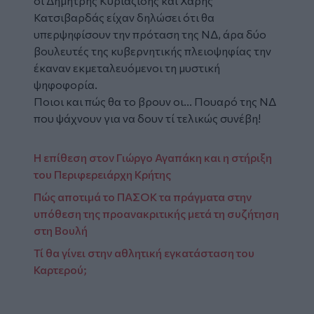
οι Δημήτρης Κυριαζίδης και Χάρης
Κατσιβαρδάς είχαν δηλώσει ότι θα
υπερψηφίσουν την πρόταση της ΝΔ, άρα δύο
βουλευτές της κυβερνητικής πλειοψηφίας την
έκαναν εκμεταλευόμενοι τη μυστική
ψηφοφορία.
Ποιοι και πώς θα το βρουν οι... Πουαρό της ΝΔ
που ψάχνουν για να δουν τί τελικώς συνέβη!
Η επίθεση στον Γιώργο Αγαπάκη και η στήριξη
του Περιφερειάρχη Κρήτης
Πώς αποτιμά το ΠΑΣΟΚ τα πράγματα στην
υπόθεση της προανακριτικής μετά τη συζήτηση
στη Βουλή
Τί θα γίνει στην αθλητική εγκατάσταση του
Καρτερού;