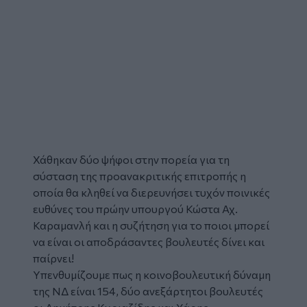
Χάθηκαν δύο ψήφοι στην πορεία για τη
σύσταση της
προανακριτικής επιτροπής
η
οποία θα κληθεί να διερευνήσει τυχόν ποινικές
ευθύνες του πρώην υπουργού
Κώστα Αχ.
Καραμανλή
και η συζήτηση για το ποιοι μπορεί
να είναι οι αποδράσαντες βουλευτές δίνει και
παίρνει!
Υπενθυμίζουμε πως η κοινοβουλευτική δύναμη
της
ΝΔ
είναι 154, δύο ανεξάρτητοι βουλευτές