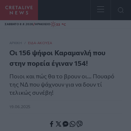
Homepage
/
33 °C
ΣAΒΒΑΤΟ 8.8.2026
ΗΡΑΚΛΕΙΟ
ΑΡΧΙΚΗ
/
ΕΊΔΑ-ΆΚΟΥΣΑ
Οι 156 ψήφοι Καραμανλή που
στην πορεία έγιναν 154!
Ποιοι και πώς θα το βρουν οι... Πουαρό
της ΝΔ που ψάχνουν για να δουν τί
τελικώς συνέβη!
19.06.2025
Facebook
Twitter
Messenger
Whatsapp
Viber