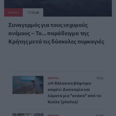
ΚΡΗΤΗ
13:28
Συναγερμός για τους ισχυρούς
ανέμους – Το... παράδειγμα της
Κρήτης μετά τις δύσκολες πυρκαγιές
ΚΡΗΤΗ
11:56
«Η θάλασσα βάφτηκε
καφέ»: Δυσοσμία και
λύματα μια "ανάσα" από το
Κούλε (photos)
ΚΡΗΤΗ
12:05