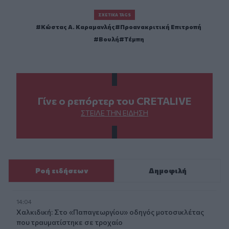
ΣΧΕΤΙΚΆ TAGS
Κώστας Α. Καραμανλής
Προανακριτική Επιτροπή
Βουλή
Τέμπη
Γίνε ο ρεπόρτερ του CRETALIVE
ΣΤΕΊΛΕ ΤΗΝ ΕΊΔΗΣΗ
Ροή ειδήσεων
Δημοφιλή
14:04
Χαλκιδική: Στο «Παπαγεωργίου» οδηγός μοτοσικλέτας
που τραυματίστηκε σε τροχαίο