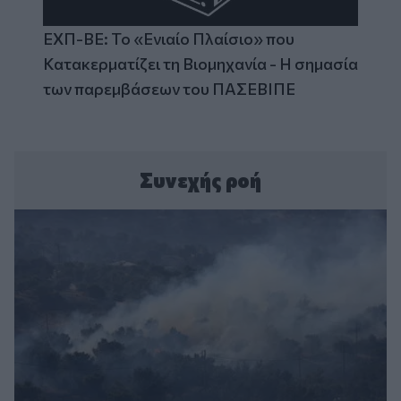
ΕΧΠ-ΒΕ: Το «Ενιαίο Πλαίσιο» που
Κατακερματίζει τη Βιομηχανία - Η σημασία
των παρεμβάσεων του ΠΑΣΕΒΙΠΕ
Συνεχής ροή