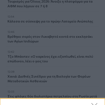
Τουρισμός για Όλους 2026: Άνοιξε η πλατφόρμα για τα
ΑΦΜ που λήγουν σε 7 ή 8
12:54
Κάλεσα σε σύσκεψη για το πρώην Λατομείο Ανώπολης
12:46
Βρέθηκε σορός στον Λυκαβηττό κοντά στο εκκλησάκι
των Αγίων Ισιδώρων
12:42
Τζο Μπάιντεν: «Ο καρκίνος έχει εξαπλωθεί, είναι πολύ
επώδυνο», λέει ο γιος του
12:38
Χανιά: Διεθνές Συνέδριο για τη Βιολογία των Φορέων
Μεταδοτικών Ασθενειών
12:33
Στις φλόγες δύο διυλιστήρια πετρελαίου στη Ρωσία μετά
από ουκρανική επίθεση με drones