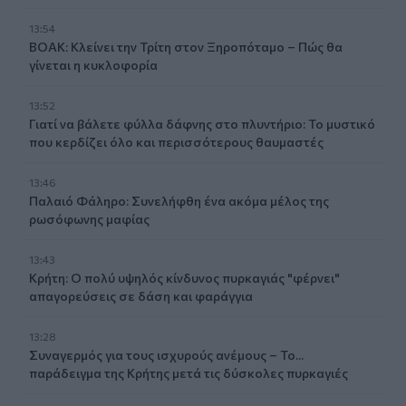
13:54
ΒΟΑΚ: Κλείνει την Τρίτη στον Ξηροπόταμο – Πώς θα
γίνεται η κυκλοφορία
13:52
Γιατί να βάλετε φύλλα δάφνης στο πλυντήριο: Το μυστικό
που κερδίζει όλο και περισσότερους θαυμαστές
13:46
Παλαιό Φάληρο: Συνελήφθη ένα ακόμα μέλος της
ρωσόφωνης μαφίας
13:43
Κρήτη: Ο πολύ υψηλός κίνδυνος πυρκαγιάς "φέρνει"
απαγορεύσεις σε δάση και φαράγγια
13:28
Συναγερμός για τους ισχυρούς ανέμους – Το...
παράδειγμα της Κρήτης μετά τις δύσκολες πυρκαγιές