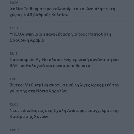
13:26
Ιταλία: Το θερμότερο καλοκαίρι του αιώνα πλήττει τη
χώρα με 48 βαθμούς Κελσίου
13:19
ΥΠΕΘΑ: Μηνιαία επανεξέταση για τους Patriot στη
Σαουδική Αραβία
13:11
Νοσοκομείο Αγ. Νικολάου: Ενημερωτική συνάντηση για
ΒΑΕ, μισθολογικά και εργασιακά θεματα
13:03
Βίντεο: Μεθυσμένη σκότωσε νύφη λίγες ώρες μετά τον
γάμο της στη Νότια Καρολίνα
13:02
Νέες ειδικότητες στη Σχολή Ανώτερης Επαγγελματικής
Κατάρτισης Χανίων
13:00