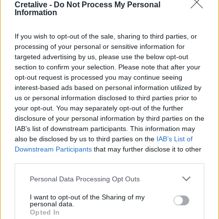
Cretalive -
Do Not Process My Personal
Information
12:29
Οι «αγκαζαρισμένες» ξαπλώστρες στις παραλίες
If you wish to opt-out of the sale, sharing to third parties, or
12:21
processing of your personal or sensitive information for
Δήμος Βιάννου: Χιλιάδες επισκέπτες κάθε ηλικίας στην
targeted advertising by us, please use the below opt-out
8η Γιορτή Μπανάνας
section to confirm your selection. Please note that after your
opt-out request is processed you may continue seeing
12:14
interest-based ads based on personal information utilized by
Συνεδρίασε η Επιτροπή Εκτίμησης Κινδύνου λόγω των
us or personal information disclosed to third parties prior to
υψηλών θερμοκρασιών και της ενίσχυσης των ανέμων
your opt-out. You may separately opt-out of the further
disclosure of your personal information by third parties on the
IAB’s list of downstream participants. This information may
ΠΕΡΙΣΣΟΤΕΡΑ
also be disclosed by us to third parties on the
IAB’s List of
Downstream Participants
that may further disclose it to other
third parties.
Personal Data Processing Opt Outs
I want to opt-out of the Sharing of my
ΣΧΕΤΙΚA AΡΘΡΑ
personal data.
Opted In