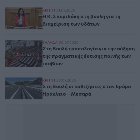
H K. Σπυριδάκη στη βουλή για τη διαχείρ
ΚΡΗΤΗ
31.07.2026
H K. Σπυριδάκη στη βουλή για τη
διαχείριση των υδάτων
Στη Βουλή τροπολογία για την αύξηση της
ΕΛΛAΔΑ
30.07.2026
Στη Βουλή τροπολογία για την αύξηση
της πραγματικής έκτισης ποινής των
ισοβίων
Στη Βουλή οι καθιζήσεις στον δρόμο Ηρά
ΚΡΗΤΗ
28.07.2026
Στη Βουλή οι καθιζήσεις στον δρόμο
Ηράκλειο – Μεσαρά