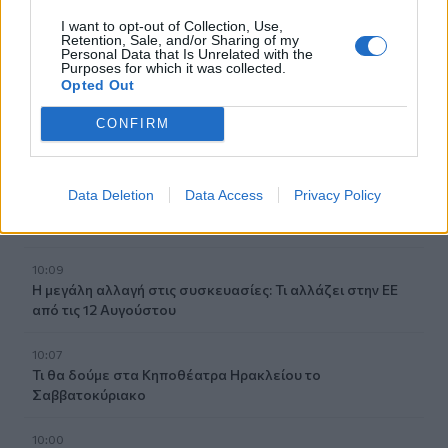
10:26
I want to opt-out of Collection, Use,
Στα Χανιά ο Κυριάκος Μητσοτάκης
Retention, Sale, and/or Sharing of my
Personal Data that Is Unrelated with the
Purposes for which it was collected.
10:17
Opted Out
Προσοχή! Ο ΕΦΚΑ… δαγκώνει τους ανυποψίαστους
πολίτες!
CONFIRM
10:15
Καστέλι: Σε πανηγυρικό κλίμα οι υπογραφές για τα
Data Deletion
Data Access
Privacy Policy
συστήματα αεροναυτιλίας του νέου αεροδρομίου -
Φωτογραφίες
10:09
Η μεγάλη αλλαγή στις συσκευασίες: Τι αλλάζει στην ΕΕ
από τις 12 Αυγούστου
10:07
Τι θα δούμε στα Κηποθέατρα Ηρακλείου το
Σαββατοκύριακο
10:00