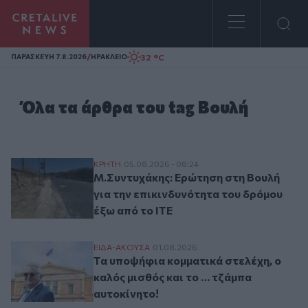
Homepage
/
32 °C
ΠΑΡΑΣΚΕΥΗ 7.8.2026
ΗΡΑΚΛΕΙΟ
Όλα τα άρθρα του tag Βουλή
Μ.Συντυχάκης: Ερώτηση στη Βουλή για τη
ΚΡΗΤΗ
05.08.2026 - 08:24
Μ.Συντυχάκης: Ερώτηση στη Βουλή
για την επικινδυνότητα του δρόμου
έξω από το ΙΤΕ
Τα υποψήφια κομματικά στελέχη, ο καλός 
ΕΙΔΑ-ΑΚΟΥΣΑ
01.08.2026
Τα υποψήφια κομματικά στελέχη, ο
καλός μισθός και το … τζάμπα
αυτοκίνητο!