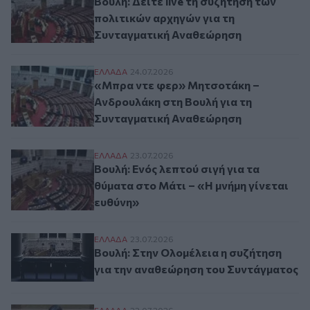
Βουλή: Δείτε live τη συζήτηση των
πολιτικών αρχηγών για τη
Συνταγματική Αναθεώρηση
«Μπρα ντε φερ» Μητσοτάκη – Ανδρουλάκη
ΕΛΛAΔΑ
24.07.2026
«Μπρα ντε φερ» Μητσοτάκη –
Ανδρουλάκη στη Βουλή για τη
Συνταγματική Αναθεώρηση
Βουλή: Ενός λεπτού σιγή για τα θύματα στ
ΕΛΛAΔΑ
23.07.2026
Βουλή: Ενός λεπτού σιγή για τα
θύματα στο Μάτι – «Η μνήμη γίνεται
ευθύνη»
Βουλή: Στην Ολομέλεια η συζήτηση για τ
ΕΛΛAΔΑ
23.07.2026
Βουλή: Στην Ολομέλεια η συζήτηση
για την αναθεώρηση του Συντάγματος
ΕΛΛAΔΑ
22.07.2026