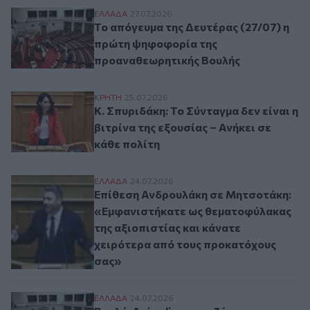
Το απόγευμα της Δευτέρας (27/07) η πρ
ΕΛΛAΔΑ
27.07.2026
Το απόγευμα της Δευτέρας (27/07) η
πρώτη ψηφοφορία της
προαναθεωρητικής Βουλής
Κ. Σπυριδάκη: Το Σύνταγμα δεν είναι η βιτ
ΚΡΗΤΗ
25.07.2026
Κ. Σπυριδάκη: Το Σύνταγμα δεν είναι η
βιτρίνα της εξουσίας – Ανήκει σε
κάθε πολίτη
Επίθεση Ανδρουλάκη σε Μητσοτάκη: «Εμφ
ΕΛΛAΔΑ
24.07.2026
Επίθεση Ανδρουλάκη σε Μητσοτάκη:
«Εμφανιστήκατε ως θεματοφύλακας
της αξιοπιστίας και κάνατε
χειρότερα από τους προκατόχους
σας»
Βουλή: Δείτε live τη συζήτηση των πολιτ
ΕΛΛAΔΑ
24.07.2026