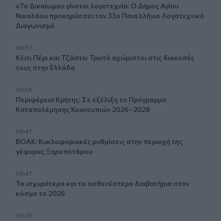
«Το Δικαίωμα» γίνεται λογοτεχνία: Ο Δήμος Αγίου
Νικολάου προκηρύσσει τον 33ο Πανελλήνιο Λογοτεχνικό
Διαγωνισμό
09:57
Κέιτι Πέρι και Τζάστιν Τριντό αχώριστοι στις διακοπές
τους στην Ελλάδα
09:54
Περιφέρεια Κρήτης: Σε εξέλιξη το Πρόγραμμα
Καταπολέμησης Κουνουπιών 2026–2028
09:47
ΒΟΑΚ: Κυκλοφοριακές ρυθμίσεις στην περιοχή της
γέφυρας Ξηροποτάμου
09:47
Τα ισχυρότερα και τα ασθενέστερα διαβατήρια στον
κόσμο το 2026
09:36