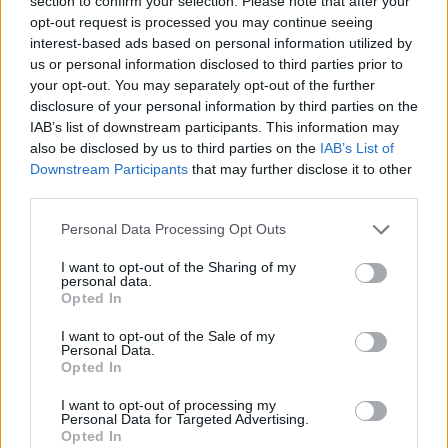
section to confirm your selection. Please note that after your
opt-out request is processed you may continue seeing
interest-based ads based on personal information utilized by
us or personal information disclosed to third parties prior to
Ροή ειδήσεων
Δημοφιλή
your opt-out. You may separately opt-out of the further
disclosure of your personal information by third parties on the
IAB’s list of downstream participants. This information may
10:46
also be disclosed by us to third parties on the
IAB’s List of
Ξεπέρασαν τις 4.000 τα κρούσματα Εμπολα στο Κονγκό
Downstream Participants
that may further disclose it to other
third parties.
10:39
Ευτύχιος Σαρτζετάκης: Οι πυρκαγιές έχουν τεράστιο
Personal Data Processing Opt Outs
οικονομικό κόστος
I want to opt-out of the Sharing of my
personal data.
10:38
Opted In
Εξιχνιάστηκαν δύο εμπρησμοί στο Ρέθυμνο - Δικογραφία
σε βάρος δύο ανδρών
I want to opt-out of the Sale of my
Personal Data.
Opted In
10:36
Εκ περιτροπής η κυκλοφορία έξω από το ΙΤΕ λόγω των
I want to opt-out of processing my
έργων για το νέο πεζοδρόμιο (video)
Personal Data for Targeted Advertising.
Opted In