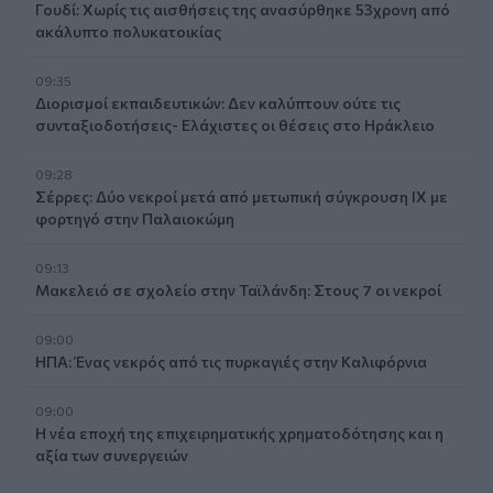
Γουδί: Χωρίς τις αισθήσεις της ανασύρθηκε 53χρονη από
ακάλυπτο πολυκατοικίας
09:35
Διορισμοί εκπαιδευτικών: Δεν καλύπτουν ούτε τις
συνταξιοδοτήσεις- Ελάχιστες οι θέσεις στο Ηράκλειο
09:28
Σέρρες: Δύο νεκροί μετά από μετωπική σύγκρουση ΙΧ με
φορτηγό στην Παλαιοκώμη
09:13
Μακελειό σε σχολείο στην Ταϊλάνδη: Στους 7 οι νεκροί
09:00
ΗΠΑ: Ένας νεκρός από τις πυρκαγιές στην Καλιφόρνια
09:00
Η νέα εποχή της επιχειρηματικής χρηματοδότησης και η
αξία των συνεργειών