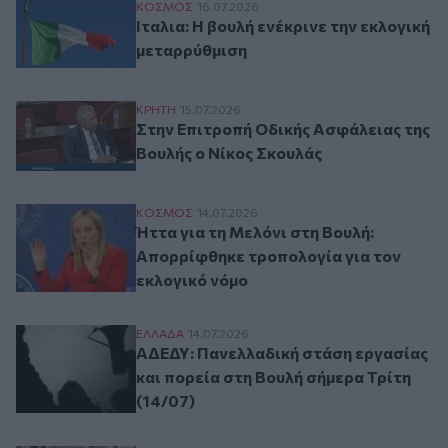
Ιταλια: H βουλή ενέκρινε την εκλογική μ
ΚΟΣΜΟΣ
16.07.2026
Ιταλια: H βουλή ενέκρινε την εκλογική
μεταρρύθμιση
Στην Επιτροπή Οδικής Ασφάλειας της Βου
ΚΡΗΤΗ
15.07.2026
Στην Επιτροπή Οδικής Ασφάλειας της
Βουλής ο Νίκος Σκουλάς
Ήττα για τη Μελόνι στη Βουλή: Απορρίφθ
ΚΟΣΜΟΣ
14.07.2026
Ήττα για τη Μελόνι στη Βουλή:
Απορρίφθηκε τροπολογία για τον
εκλογικό νόμο
ΑΔΕΔΥ: Πανελλαδική στάση εργασίας και 
ΕΛΛAΔΑ
14.07.2026
ΑΔΕΔΥ: Πανελλαδική στάση εργασίας
και πορεία στη Βουλή σήμερα Τρίτη
(14/07)