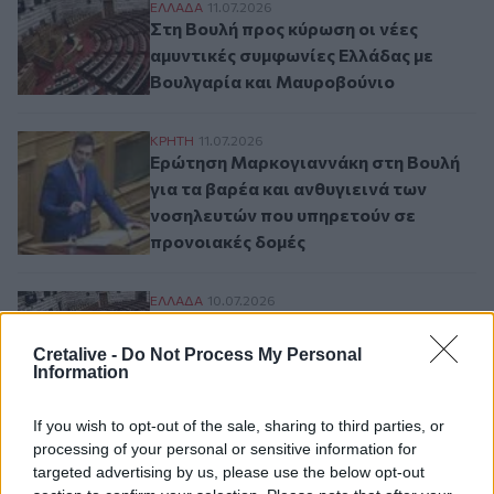
Στη Βουλή προς κύρωση οι νέες αμυντικέ
ΕΛΛAΔΑ
11.07.2026
Στη Βουλή προς κύρωση οι νέες
αμυντικές συμφωνίες Ελλάδας με
Βουλγαρία και Μαυροβούνιο
Ερώτηση Μαρκογιαννάκη στη Βουλή για τα
ΚΡΗΤΗ
11.07.2026
Ερώτηση Μαρκογιαννάκη στη Βουλή
για τα βαρέα και ανθυγιεινά των
νοσηλευτών που υπηρετούν σε
προνοιακές δομές
Στη Βουλή οι παραιτήσεις Φάμελλου και
ΕΛΛAΔΑ
10.07.2026
Στη Βουλή οι παραιτήσεις Φάμελλου
και Καραμέρου
Cretalive -
Do Not Process My Personal
Information
If you wish to opt-out of the sale, sharing to third parties, or
Σελιδοποίηση
Current page
processing of your personal or sensitive information for
1
Προηγούμενη σελίδα
Next page
targeted advertising by us, please use the below opt-out