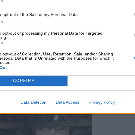
In
θλιες οι συνθήκες του 35ωρου ταξιδιού μεταφοράς των μετ
o opt-out of the Sale of my Personal Data.
»: άθλιες οι συνθήκες του
In
ού μεταφοράς των μεταναστών
to opt-out of processing my Personal Data for Targeted
ing.
In
o opt-out of Collection, Use, Retention, Sale, and/or Sharing
γμένοι, εγκλωβισμένοι σαν τα ποντίκια,
ersonal Data that Is Unrelated with the Purposes for which it
lected.
υ αναπτύσσονταν εξαιρετικά υψηλές
Out
τους 50 βαθμούς Κελσίου.
CONFIRM
Data Deletion
Data Access
Privacy Policy