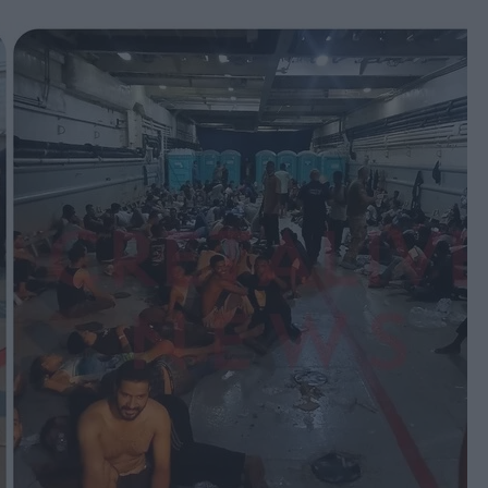
book
witter
Messenger
Whatsapp
Viber