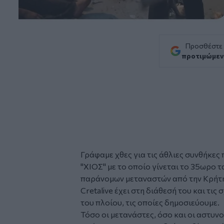
Προσθέστε
προτιμώμεν
Γράφαμε χθες για τις άθλιες
συνθήκες
"ΧΙΟΣ"
με το οποίο γίνεται το 35ωρο τ
παράνομων
μεταναστών
από την Κρήτη
Cretalive έχει στη διάθεσή του και τι
του πλοίου, τις οποίες δημοσιεύουμε.
Τόσο οι μετανάστες, όσο και οι αστυν