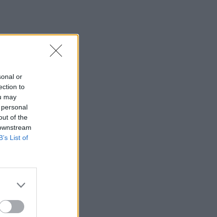
η 46χρονη κατηγορούμενη για
εμπρησμό
22:30
Αυτές είναι οι πιο επικίνδυνες
εβδομάδες για μεγάλες πυρκαγιές
sonal or
22:21
ection to
Χρήστος Δάντης: «Δεν περίμενα την
ou may
αχαριστία, 22 χρόνια μετά και
 personal
συνάδελφοι προσπαθούν να ξεχάσουν
out of the
ότι έγραψα αυτό το τραγούδι»
 downstream
B’s List of
22:14
Ξεκινούν τα δοκιμαστικά δρομολόγια
της επέκτασης του Μετρό
Θεσσαλονίκης
22:05
Τζόκερ: Αυτοί είναι οι τυχεροί αριθμοί
που κερδίζουν πάνω από 2 εκατ. ευρώ