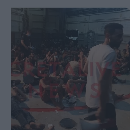
Face
T