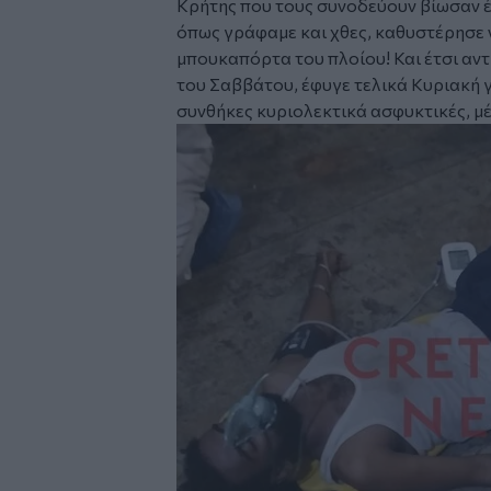
Κρήτης που τους συνοδεύουν βίωσαν έ
όπως γράφαμε και χθες, καθυστέρησε να
μπουκαπόρτα του πλοίου! Και έτσι αν
του Σαββάτου, έφυγε τελικά Κυριακή γ
συνθήκες κυριολεκτικά ασφυκτικές, μέ
Image