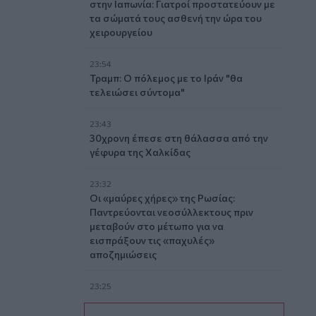
στην Ιαπωνία: Γιατροί προστατεύουν με
τα σώματά τους ασθενή την ώρα του
χειρουργείου
23:54
Τραμπ: Ο πόλεμος με το Ιράν "θα
τελειώσει σύντομα"
23:43
30χρονη έπεσε στη θάλασσα από την
γέφυρα της Χαλκίδας
23:32
Οι «μαύρες χήρες» της Ρωσίας:
Παντρεύονται νεοσύλλεκτους πριν
μεταβούν στο μέτωπο για να
εισπράξουν τις «παχυλές»
αποζημιώσεις
23:25
Ρόδος: Έσπασε ο κάβος και τραυμάτισε
ναυτικό