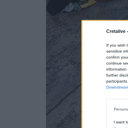
Cretalive 
If you wish 
sensitive in
confirm you
continue se
information 
further disc
participants
Downstream 
Persona
I want t